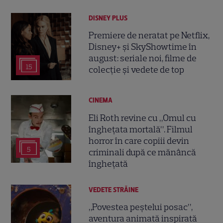
DISNEY PLUS
Premiere de neratat pe Netflix,
Disney+ și SkyShowtime în
august: seriale noi, filme de
15
colecție și vedete de top
CINEMA
Eli Roth revine cu „Omul cu
înghețata mortală”. Filmul
horror în care copiii devin
5
criminali după ce mănâncă
înghețată
VEDETE STRĂINE
„Povestea peștelui posac”,
aventura animată inspirată