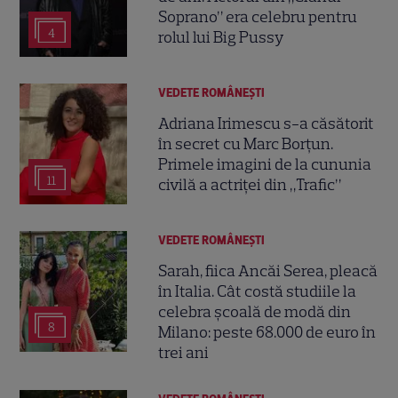
Soprano” era celebru pentru
4
rolul lui Big Pussy
VEDETE ROMÂNEŞTI
Adriana Irimescu s-a căsătorit
în secret cu Marc Borțun.
Primele imagini de la cununia
11
civilă a actriței din „Trafic”
VEDETE ROMÂNEŞTI
Sarah, fiica Ancăi Serea, pleacă
în Italia. Cât costă studiile la
celebra școală de modă din
8
Milano: peste 68.000 de euro în
trei ani