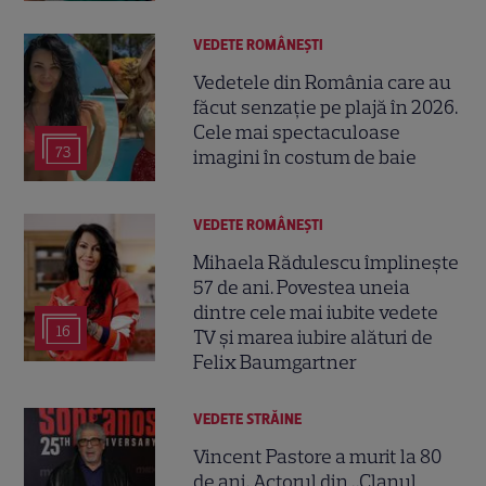
VEDETE ROMÂNEŞTI
Vedetele din România care au
făcut senzație pe plajă în 2026.
Cele mai spectaculoase
73
imagini în costum de baie
VEDETE ROMÂNEŞTI
Mihaela Rădulescu împlinește
57 de ani. Povestea uneia
dintre cele mai iubite vedete
16
TV și marea iubire alături de
Felix Baumgartner
VEDETE STRĂINE
Vincent Pastore a murit la 80
de ani. Actorul din „Clanul