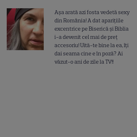
Așa arată azi fosta vedetă sexy
din România! A dat aparițiile
excentrice pe Biserică și Biblia
i-a devenit cel mai de preț
accesoriu! Uită-te bine la ea, îți
dai seama cine e în poză? Ai
văzut-o ani de zile la TV!!