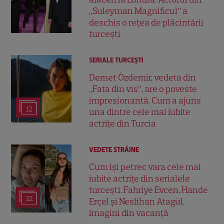
„Suleyman Magnificul” a
deschis o rețea de plăcintării
turcești
SERIALE TURCEŞTI
Demet Özdemir, vedeta din
„Fata din vis”, are o poveste
impresionantă. Cum a ajuns
12
una dintre cele mai iubite
actrițe din Turcia
VEDETE STRĂINE
Cum își petrec vara cele mai
iubite actrițe din serialele
turcești. Fahriye Evcen, Hande
32
Erçel și Neslihan Atagül,
imagini din vacanță