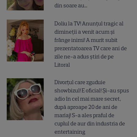
din soare au...
Doliu la TV! Anunțul tragic al
dimineții a venit acum și
frânge inimi! A murit subit
prezentatoarea TV care ani de
zile ne-a adus știri de pe
Litoral
Divorțul care zguduie
showbizul! E oficial! Și-au spus
adio în cel mai mare secret,
după aproape 20 de ani de
mariaj! S-a ales praful de
cuplul de aur din industria de
entertaining