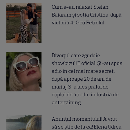
Cum s-au relaxat Ștefan
Baiaram și soția Cristina, după
victoria 4-0 cu Petrolul
Divorțul care zguduie
showbizul! E oficial! Și-au spus
adio în cel mai mare secret,
după aproape 20 de ani de
mariaj! S-a ales praful de
cuplul de aur din industria de
entertaining
Anunțul momentului! A vrut
să se știe de la ea! Elena Udrea