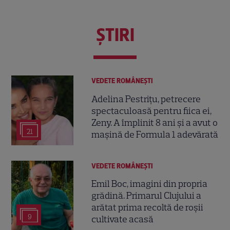
ŞTIRI
VEDETE ROMÂNEŞTI
Adelina Pestrițu, petrecere
spectaculoasă pentru fiica ei,
Zeny. A împlinit 8 ani și a avut o
21
mașină de Formula 1 adevărată
VEDETE ROMÂNEŞTI
Emil Boc, imagini din propria
grădină. Primarul Clujului a
arătat prima recoltă de roșii
9
cultivate acasă