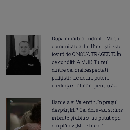
După moartea Ludmilei Vartic,
comunitatea din Hîncești este
lovită de O NOUĂ TRAGEDIE. În
ce condiții A MURIT unul
dintre cei mai respectați
polițiști: "Le dorim putere,
credință și alinare pentru a..."
Daniela și Valentin, în pragul
despărțirii? Cei doi s-au strâns
în brațe și abia s-au putut opri
din plâns: „Mi-e frică...”