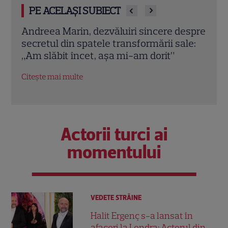
PE ACELAȘI SUBIECT
espre
Tuncay Öztürk, apariție rară alături de
Andr
le:
familie. Cum arată viața fostului soț al
de a
Andreei Marin
mă r
Citește mai multe
Citeș
Actorii turci ai
momentului
VEDETE STRĂINE
Halit Ergenç s-a lansat în
afaceri la Londra: Actorul din