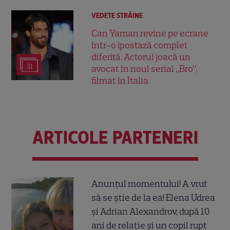
VEDETE STRĂINE
Can Yaman revine pe ecrane
într-o ipostază complet
diferită. Actorul joacă un
31
avocat în noul serial „Bro”,
filmat în Italia
ARTICOLE PARTENERI
Anunțul momentului! A vrut
să se știe de la ea! Elena Udrea
și Adrian Alexandrov, după 10
ani de relație și un copil rupt