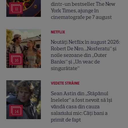
dintr-un bestseller The New
11
York Times, ajunge în
cinematografe pe 7 august
NETFLIX
Noutăți Netflix în august 2026:
Robert De Niro, „Nosferatu” și
noile sezoane din „Outer
16
Banks” și „Un veac de
singurătate”
VEDETE STRĂINE
Sean Astin din „Stăpânul
Inelelor” a fost nevoit să își
vândă casa din cauza
14
salariului mic: Câți bani a
primit de fapt