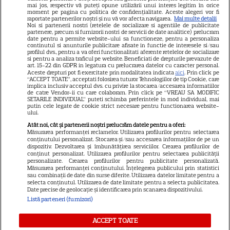
mai jos, respectiv vă puteți opune utilizării unui interes legitim în orice
Știri mondene
moment pe pagina cu politica de confidențialitate. Aceste alegeri vor fi
raportate partenerilor noștri și nu vă vor afecta navigarea.
Mai multe detalii
Noi si partenerii nostri (retelele de socializare si agentiile de publicitate
Avantaje
partenere, precum si furnizorii nostri de servicii de date analitice) prelucram
date pentru a permite website-ului sa functioneze, pentru a personaliza
Elle
continutul si anunturile publicitare afisate in functie de interesele si/sau
profilul dvs., pentru a va oferi functionalitati aferente retelelor de socializare
Unica
si pentru a analiza traficul pe website. Beneficiati de drepturile prevazute de
art. 15-22 din GDPR in legatura cu prelucrarea datelor cu caracter personal.
Retete practice
Aceste drepturi pot fi exercitate prin modalitatea indicata
aici
. Prin click pe
“ACCEPT TOATE”, acceptati folosirea tuturor Tehnologiilor de tip Cookie, care
implica inclusiv acceptul dvs. cu privire la stocarea/accesarea informatiilor
de catre Vendor-ii cu care colaboram. Prin click pe “VREAU SA MODIFIC
SETARILE INDIVIDUAL” puteti schimba preferintele in mod individual, mai
URMĂREȘTE-NE PE
putin cele legate de cookie strict necesare pentru functionarea website-
ului.
Atât noi, cât și partenerii noștri prelucrăm datele pentru a oferi:
Măsurarea performanței reclamelor. Utilizarea profilurilor pentru selectarea
conținutului personalizat. Stocarea și/sau accesarea informațiilor de pe un
dispozitiv. Dezvoltarea și îmbunătățirea serviciilor. Crearea profilurilor de
conținut personalizat. Utilizarea profilurilor pentru selectarea publicității
Copyright
2026
Ringier Romania – Toate Drepturile rezervate
personalizate. Crearea profilurilor pentru publicitate personalizată.
Măsurarea performanței conținutului. Înțelegerea publicului prin statistici
sau combinații de date din surse diferite. Utilizarea datelor limitate pentru a
selecta conținutul. Utilizarea de date limitate pentru a selecta publicitatea.
Date precise de geolocație și identificarea prin scanarea dispozitivului.
Listă parteneri (furnizori)
Pariază responsabil! Decizia ONJN nr. 821/25.09.2025.
Jocurile de noroc sunt interzise minorilor.
ACCEPT TOATE