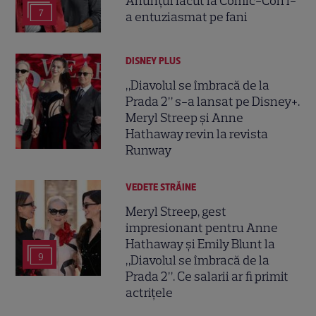
Anunțul făcut la Comic-Con i-
7
a entuziasmat pe fani
DISNEY PLUS
„Diavolul se îmbracă de la
Prada 2” s-a lansat pe Disney+.
Meryl Streep și Anne
Hathaway revin la revista
Runway
VEDETE STRĂINE
Meryl Streep, gest
impresionant pentru Anne
Hathaway și Emily Blunt la
9
„Diavolul se îmbracă de la
Prada 2”. Ce salarii ar fi primit
actrițele