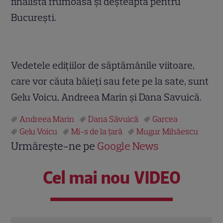
finalistă frumoasă şi deşteaptă pentru
Bucureşti.
Vedetele ediţiilor de săptămânile viitoare,
care vor căuta băieţi sau fete pe la sate, sunt
Gelu Voicu, Andreea Marin şi Dana Savuică.
Andreea Marin
Dana Săvuică
Garcea
Gelu Voicu
Mi-s de la ţară
Mugur Mihăescu
Urmărește-ne pe
Google News
Cel mai nou VIDEO