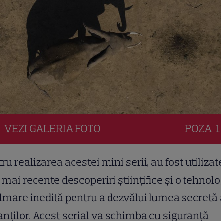
VEZI
GALERIA
FOTO
POZA
1
ru realizarea acestei mini serii, au fost utilizat
 mai recente descoperiri științifice și o tehnolo
ilmare inedită pentru a dezvălui lumea secretă 
anților. Acest serial va schimba cu siguranță