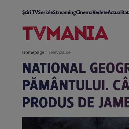
Știri TV
Seriale
Streaming
Cinema
Vedete
Actualita
Homepage
/
Televiziune
NATIONAL GEOGR
PĂMÂNTULUI. C
PRODUS DE JAM