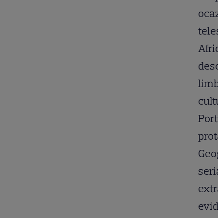
ocaz
tele
Afri
desc
limb
cult
Port
prot
Geog
seri
extr
evid