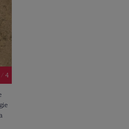
 / 4
e
gie
a