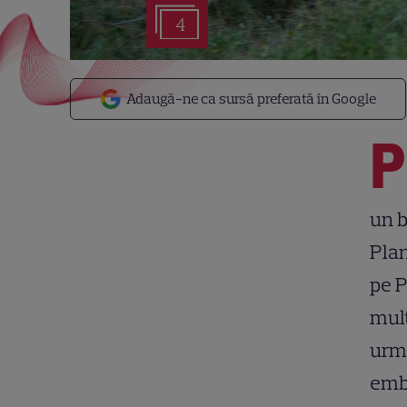
4
Adaugă-ne ca sursă preferată în Google
P
un b
Plan
pe P
mult
urmă
embl