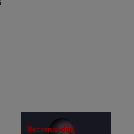
i
Recomandări