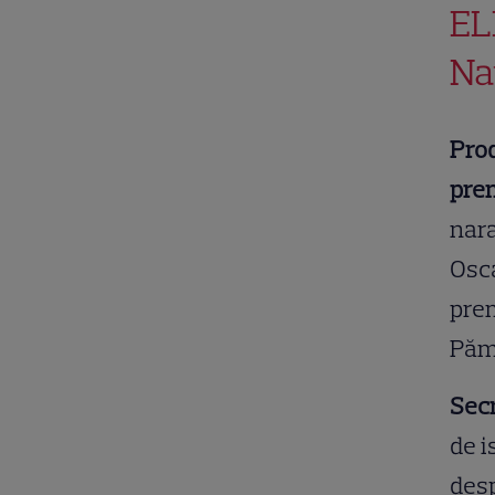
EL
Na
Prod
prem
nara
Osc
prem
Pămâ
Secr
de i
desp