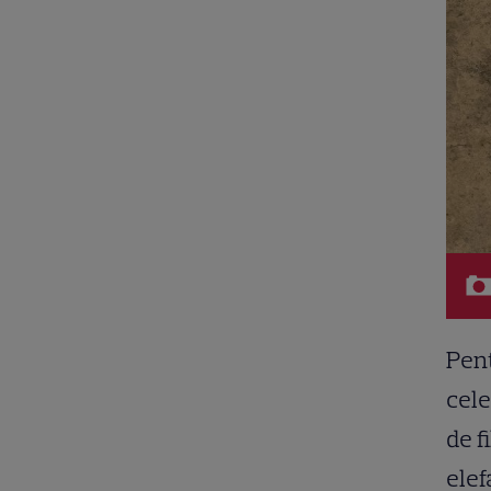
Pent
cele
de f
elef