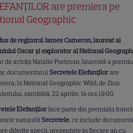
EFANȚILOR are premiera pe
tional Geographic
us de regizorul James Cameron, laureat al
iului Oscar și explorator al National Geograph
t de actrița Natalie Portman, laureată a premiu
ar, documentarul
Secretele Elefanților
are
iera, la National Geographic Wild, de Ziua
ntului, sâmbătă, 22 aprilie, la ora 19:00.
etele Elefanților
face parte din premiata franc
storie naturală
Secretele
, ce include document
re diferite specii, prezentate în fiecare an cu