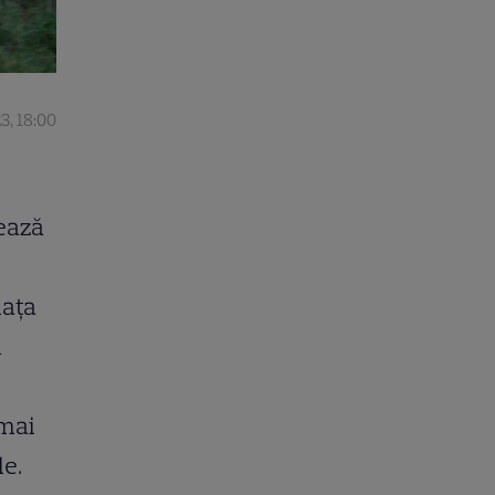
23, 18:00
zează
iața
i
r
 mai
le.