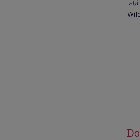
Iată
Wild
Do