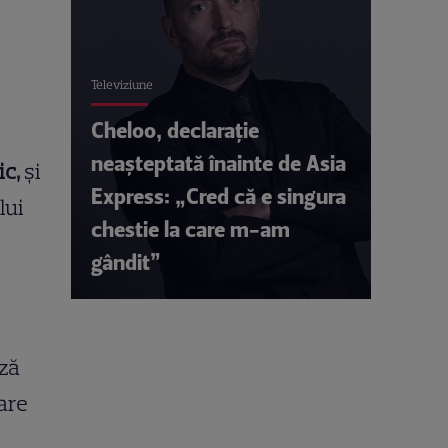
Televiziune
Cheloo, declarație
neașteptată înainte de Asia
ic,
și
Express: „Cred că e singura
lui
chestie la care m-am
gândit”
iză
are