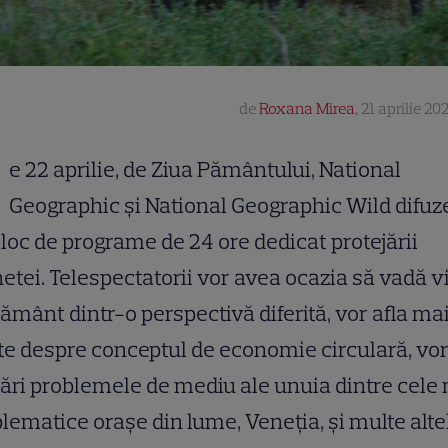
de
Roxana Mirea
,
21 aprilie 20
e 22 aprilie, de Ziua Pământului, National
Geographic și National Geographic Wild difu
loc de programe de 24 ore dedicat protejării
etei. Telespectatorii vor avea ocazia să vadă v
ământ dintr-o perspectivă diferită, vor afla ma
e despre conceptul de economie circulară, vo
ri problemele de mediu ale unuia dintre cele
ematice orașe din lume, Veneția, și multe alte