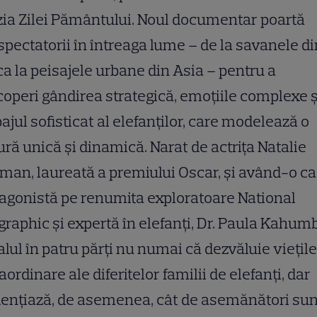
ia Zilei Pământului. Noul documentar poartă
spectatorii în întreaga lume – de la savanele di
ca la peisajele urbane din Asia – pentru a
operi gândirea strategică, emoțiile complexe ș
ajul sofisticat al elefanților, care modelează o
ură unică și dinamică. Narat de actrița Natalie
man, laureată a premiului Oscar, și având-o ca
agonistă pe renumita exploratoare National
raphic și expertă în elefanți, Dr. Paula Kahum
alul în patru părți nu numai că dezvăluie viețile
aordinare ale diferitelor familii de elefanți, dar
ențiază, de asemenea, cât de asemănători sun