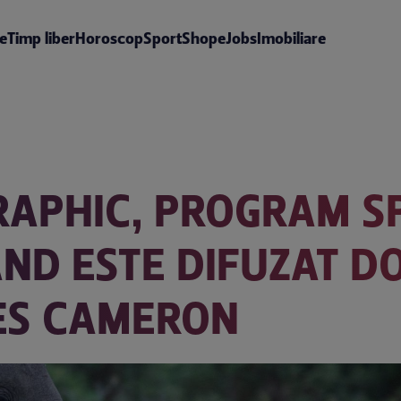
te
Timp liber
Horoscop
Sport
Shop
eJobs
Imobiliare
APHIC, PROGRAM SP
ÂND ESTE DIFUZAT 
ES CAMERON