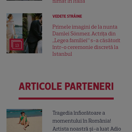
filmat în Italia
VEDETE STRĂINE
Primele imagini de la nunta
Damlei Sönmez. Actrița din
„Legea familiei” s-a căsătorit
13
într-o ceremonie discretă la
Istanbul
ARTICOLE PARTENERI
Tragedia înfiorătoare a
momentului în România!
Artista noastră și-a luat Adio