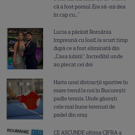
că a fost pomul. Era să-mi dea
în cap cu..."
Lucia a părăsit România
împreună cu Iosif, la scurt timp
după ce a fost eliminată din
„Casa iubirii”. Incredibil unde
au plecat cei doi
Harta unei distracții sportive în
mare trend la noi în București:
padle tennis. Unde găsești
cele mai bune terenuri de
padel din oraș
CE ASCUNDE ultima CIFRA a