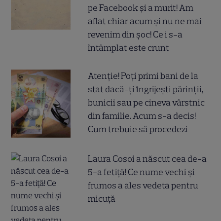
pe Facebook și a murit! Am
aflat chiar acum și nu ne mai
revenim din șoc! Ce i s-a
întâmplat este crunt
Atenție! Poți primi bani de la
stat dacă-ți îngrijești părinții,
bunicii sau pe cineva vârstnic
din familie. Acum s-a decis!
Cum trebuie să procedezi
Laura Cosoi a născut cea de-a
5-a fetiță! Ce nume vechi și
frumos a ales vedeta pentru
micuță