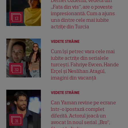
Demet Özdemir, vedeta din
„Fata din vis”, are o poveste
impresionantă. Cum a ajuns
12
una dintre cele mai iubite
actrițe din Turcia
VEDETE STRĂINE
Cum își petrec vara cele mai
iubite actrițe din serialele
turcești. Fahriye Evcen, Hande
32
Erçel și Neslihan Atagül,
imagini din vacanță
VEDETE STRĂINE
Can Yaman revine pe ecrane
într-o ipostază complet
diferită. Actorul joacă un
31
avocat în noul serial „Bro”,