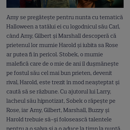
Amy se pregătește pentru nunta cu tematică
Halloween a tatălui ei cu logodnicul său Carl,
când Amy, Gilbert și Marshall descoperă că
prietenul lor mumie Harold și iubita sa Rose
ar putea fi în pericol. Stobek, o mumie
malefică care de o mie de ani îl dușmănește
pe fostul său cel mai bun prieten, devenit
rival, Harold, este trezit în mod neașteptat și
caută să se răzbune. Cu ajutorul lui Larry,
lacheul său hipnotizat, Sobek o răpește pe
Rose, iar Amy, Gilbert, Marshall, Buzzy și
Harold trebuie să-și folosească talentele
pentru a o salva și a o aduce la timp la nuntă.