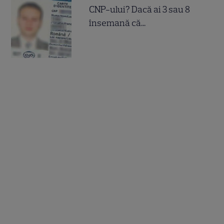
CNP-ului? Dacă ai 3 sau 8
însemană că...