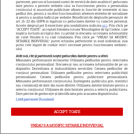
partenere, precum si furnizorii nostri de servicii de date analitice) prelucram
nu te văd în direct, dau în
date pentru a permite website-ului sa functioneze, pentru a personaliza
continutul si anunturile publicitare afisate in functie de interesele si/sau
judecată Liga!”
profilul dvs., pentru a va oferi functionalitati aferente retelelor de socializare
si pentru a analiza traficul pe website. Beneficiati de drepturile prevazute de
art. 15-22 din GDPR in legatura cu prelucrarea datelor cu caracter personal.
Aceste drepturi pot fi exercitate prin modalitatea indicata
aici
. Prin click pe
“ACCEPT TOATE”, acceptati folosirea tuturor Tehnologiilor de tip Cookie, care
implica inclusiv acceptul dvs. cu privire la stocarea/accesarea informatiilor
de catre Vendor-ii cu care colaboram. Prin click pe “VREAU SA MODIFIC
SETARILE INDIVIDUAL” puteti schimba preferintele in mod individual, mai
putin cele legate de cookie strict necesare pentru functionarea website-
ului.
Incident neașteptat în direct »
Atât noi, cât și partenerii noștri prelucrăm datele pentru a oferi:
Prezentatoarea TV a arătat mai
Măsurarea performanței reclamelor. Utilizarea profilurilor pentru selectarea
conținutului personalizat. Stocarea și/sau accesarea informațiilor de pe un
mult decât și-ar fi dorit: „Știe
dispozitiv. Dezvoltarea și îmbunătățirea serviciilor. Crearea profilurilor de
conținut personalizat. Utilizarea profilurilor pentru selectarea publicității
ce face, e cu intenție”
personalizate. Crearea profilurilor pentru publicitate personalizată.
Măsurarea performanței conținutului. Înțelegerea publicului prin statistici
sau combinații de date din surse diferite. Utilizarea datelor limitate pentru a
selecta conținutul. Utilizarea de date limitate pentru a selecta publicitatea.
Date precise de geolocație și identificarea prin scanarea dispozitivului.
Listă parteneri (furnizori)
Laura Cosoi a născut cea de-a
5-a fetiță! Ce nume vechi și
ACCEPT TOATE
frumos a ales vedeta pentru
micuță
VREAU SA MODIFIC SETARILE INDIVIDUAL