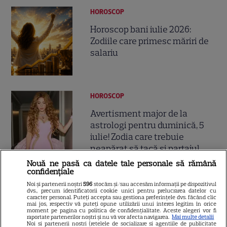
HOROSCOP
Horoscop bani iulie 2026:
Zodiile care primesc măriri de
salariu
HOROSCOP
Avertisment major de la
astrologi pentru duminică, 5
iulie! Zodia care trebuie
neapărat să tacă și partajul
emoțional de la Scorpion
Nouă ne pasă ca datele tale personale să rămână
confidențiale
Noi și partenerii noștri
596
stocăm și/sau accesăm informații pe dispozitivul
dvs., precum identificatorii cookie unici pentru prelucrarea datelor cu
caracter personal. Puteți accepta sau gestiona preferințele dvs. făcând clic
mai jos, respectiv vă puteți opune utilizării unui interes legitim în orice
Fiica legendei și-a făcut
moment pe pagina cu politica de confidențialitate. Aceste alegeri vor fi
raportate partenerilor noștri și nu vă vor afecta navigarea.
Mai multe detalii
debutul în televiziune: „Dacă
Noi si partenerii nostri (retelele de socializare si agentiile de publicitate