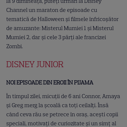
la 9 dimineața, puteți urmări la Disney
Channel un maraton de episoade cu
tematică de Halloween și filmele înfricoșător
de amuzante: Misterul Mumiei 1 și Misterul
Mumiei 2, dar și cele 3 părți ale francizei
Zombi.
DISNEY JUNIOR
NOI EPISOADE DIN EROII ÎN PIJAMA
În timpul zilei, micuții de 6 ani Connor, Amaya
și Greg merg la școală ca toți ceilalți. Însă
când ceva rău se petrece în oraș, acești copii
speciali, motivați de curiozitate și un simț al