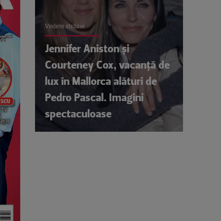
Vedete străine
Jennifer Aniston și
Courteney Cox, vacanță de
lux în Mallorca alături de
Pedro Pascal. Imagini
spectaculoase