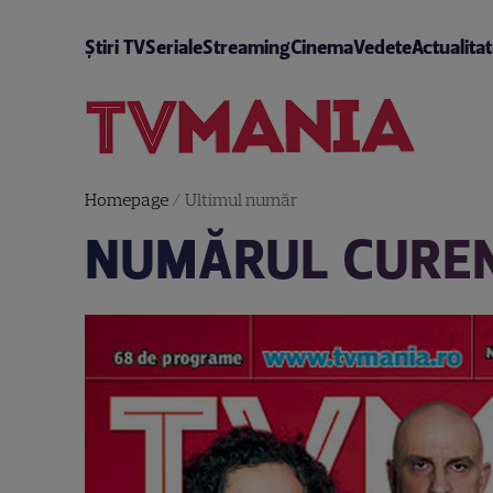
Știri TV
Seriale
Streaming
Cinema
Vedete
Actualita
Homepage
/
Ultimul număr
NUMĂRUL CUREN