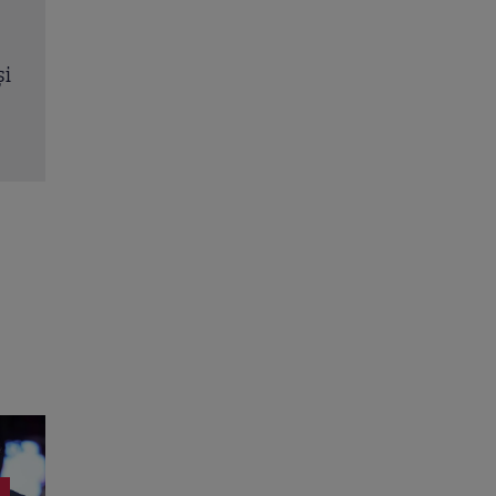
ce
A apărut revista „TVmania”! Cabral revine la Pro
un nou sezon „Ce spun românii”
Citește mai multe