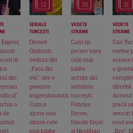
12
32
31
TE
SERIALE
VEDETE
VEDETE
INE
TURCEŞTI
STRĂINE
STRĂINE
t Ergenç
Demet
Cum își
Can Ya
lansat
Özdemir,
petrec vara
revine 
aceri la
vedeta din
cele mai
ecrane 
ra:
„Fata din
iubite
o ipost
rul din
vis”, are o
actrițe din
comple
leyman
poveste
serialele
diferită.
ificul”
impresionantă.
turcești.
Actorul
schis o
Cum a
Fahriye
joacă u
a de
ajuns una
Evcen,
avocat 
ntării
dintre cele
Hande Erçel
noul ser
ești
mai iubite
și Neslihan
„Bro”, f