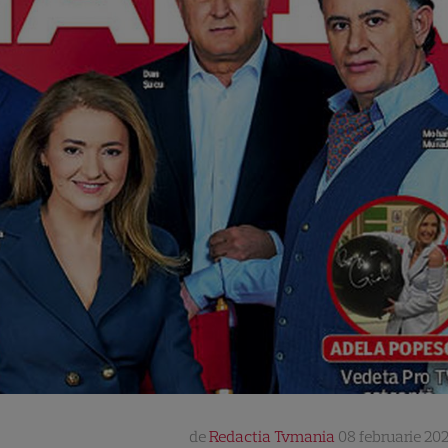
de
Redactia Tvmania
08 februarie 202