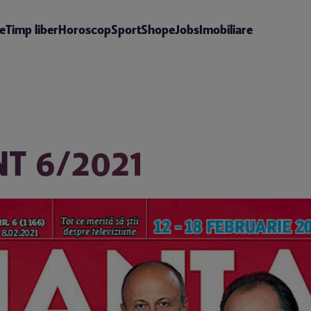
te
Timp liber
Horoscop
Sport
Shop
eJobs
Imobiliare
T 6/2021