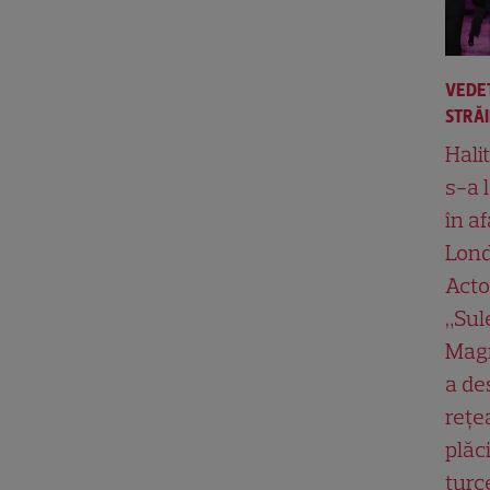
VEDE
STRĂ
Hali
s-a 
în af
Lond
Acto
„Su
Magn
a de
rețe
plăci
turc