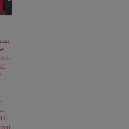
man
pe
într-
ază
t
n
în
ial
ilmat