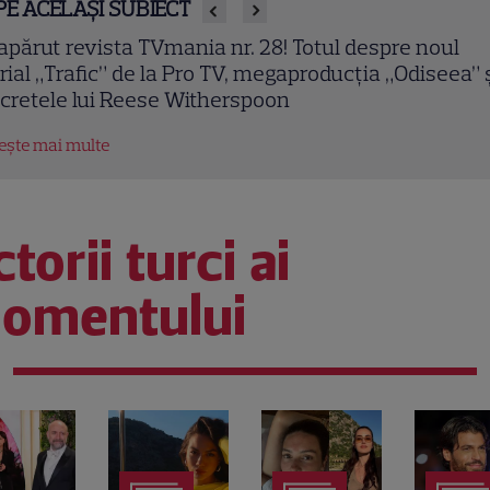
PE ACELAȘI SUBIECT
apărut noul număr TVmania! Florin Răducioiu adu
gia Mondialului pe coperta noii ediții
tește mai multe
torii turci ai
omentului