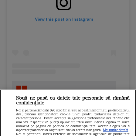
View this post on Instagram
Nouă ne pasă ca datele tale personale să rămână
confidențiale
Noi și partenerii noștri
596
stocăm și/sau accesăm informații pe dispozitivul
dvs., precum identificatorii cookie unici pentru prelucrarea datelor cu
A post shared by Madeline Rose Zima (@maddyzima)
caracter personal. Puteți accepta sau gestiona preferințele dvs. făcând clic
mai jos, respectiv vă puteți opune utilizării unui interes legitim în orice
moment pe pagina cu politica de confidențialitate. Aceste alegeri vor fi
raportate partenerilor noștri și nu vă vor afecta navigarea.
Mai multe detalii
Noi si partenerii nostri (retelele de socializare si agentiile de publicitate
Fetița mititică din „Dădaca” este acum