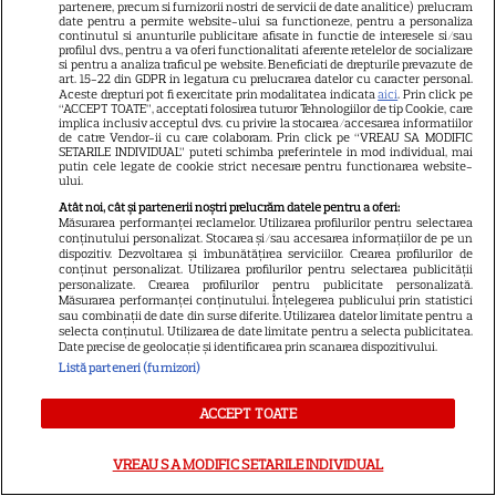
partenere, precum si furnizorii nostri de servicii de date analitice) prelucram
date pentru a permite website-ului sa functioneze, pentru a personaliza
femeie în toată firea, având 35 de ani! Zima a
continutul si anunturile publicitare afisate in functie de interesele si/sau
profilul dvs., pentru a va oferi functionalitati aferente retelelor de socializare
si pentru a analiza traficul pe website. Beneficiati de drepturile prevazute de
făcut cu succes tranziția către actorie, odată
art. 15-22 din GDPR in legatura cu prelucrarea datelor cu caracter personal.
Aceste drepturi pot fi exercitate prin modalitatea indicata
aici
. Prin click pe
terminată copilăria. A fost remarcată în
“ACCEPT TOATE”, acceptati folosirea tuturor Tehnologiilor de tip Cookie, care
implica inclusiv acceptul dvs. cu privire la stocarea/accesarea informatiilor
serialul „Californication”, a apărut în
de catre Vendor-ii cu care colaboram. Prin click pe “VREAU SA MODIFIC
SETARILE INDIVIDUAL” puteti schimba preferintele in mod individual, mai
putin cele legate de cookie strict necesare pentru functionarea website-
„Heroes”, iar mai recent, a avut roluri
ului.
episodice în seriale precum „Good Girls”,
Atât noi, cât și partenerii noștri prelucrăm datele pentru a oferi:
Măsurarea performanței reclamelor. Utilizarea profilurilor pentru selectarea
conținutului personalizat. Stocarea și/sau accesarea informațiilor de pe un
„Perry Mason” sau „In Treatment”.
dispozitiv. Dezvoltarea și îmbunătățirea serviciilor. Crearea profilurilor de
conținut personalizat. Utilizarea profilurilor pentru selectarea publicității
personalizate. Crearea profilurilor pentru publicitate personalizată.
Charles Shaughnessy
dadaca
Fran Drescher
Măsurarea performanței conținutului. Înțelegerea publicului prin statistici
sau combinații de date din surse diferite. Utilizarea datelor limitate pentru a
Urmărește-ne pe
Google News
selecta conținutul. Utilizarea de date limitate pentru a selecta publicitatea.
Date precise de geolocație și identificarea prin scanarea dispozitivului.
Listă parteneri (furnizori)
Cel mai nou VIDEO
ACCEPT TOATE
VREAU SA MODIFIC SETARILE INDIVIDUAL