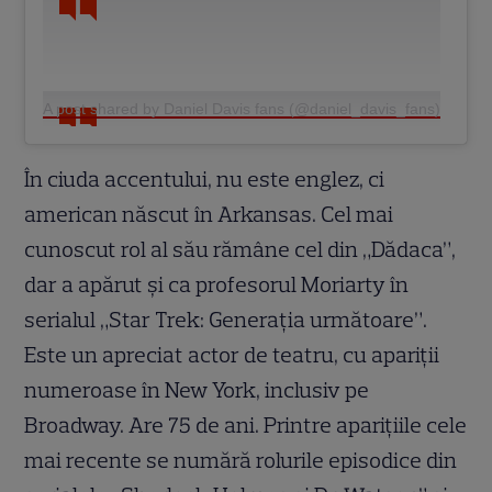
A post shared by Daniel Davis fans (@daniel_davis_fans)
În ciuda accentului, nu este englez, ci
american născut în Arkansas. Cel mai
cunoscut rol al său rămâne cel din „Dădaca”,
dar a apărut și ca profesorul Moriarty în
serialul „Star Trek: Generația următoare”.
Este un apreciat actor de teatru, cu apariții
numeroase în New York, inclusiv pe
Broadway. Are 75 de ani. Printre aparițiile cele
mai recente se numără rolurile episodice din