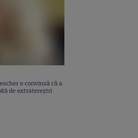
escher e convinsă că a
pită de extratereştri