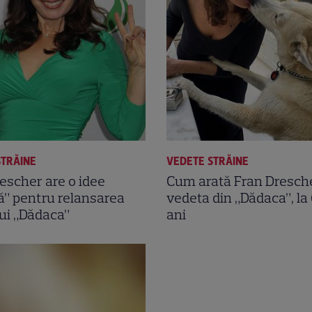
STRĂINE
VEDETE STRĂINE
escher are o idee
Cum arată Fran Dresche
ă” pentru relansarea
vedeta din „Dădaca”, la
lui „Dădaca”
ani