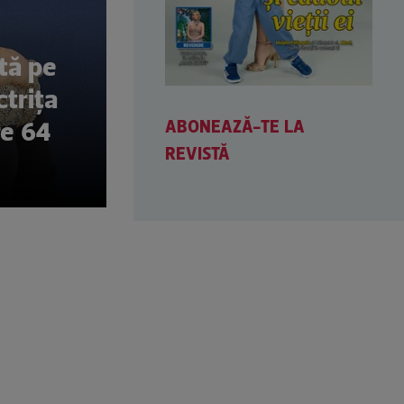
ntă pe
ctrița
ABONEAZĂ-TE LA
re 64
REVISTĂ