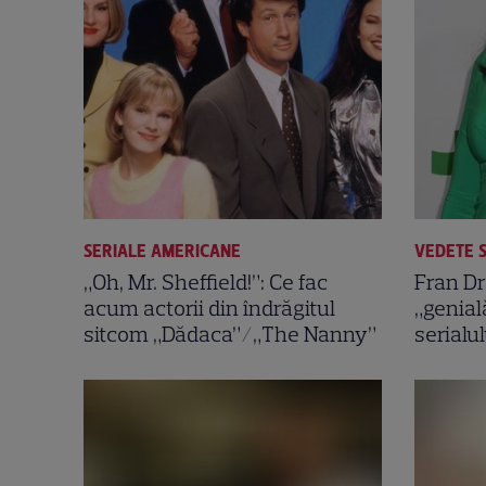
SERIALE AMERICANE
VEDETE 
„Oh, Mr. Sheffield!”: Ce fac
Fran Dr
acum actorii din îndrăgitul
„genial
sitcom „Dădaca”/„The Nanny”
serialu