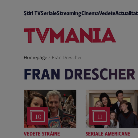
Știri TV
Seriale
Streaming
Cinema
Vedete
Actualita
Homepage
/
Fran Drescher
FRAN DRESCHER
10
11
VEDETE STRĂINE
SERIALE AMERICANE