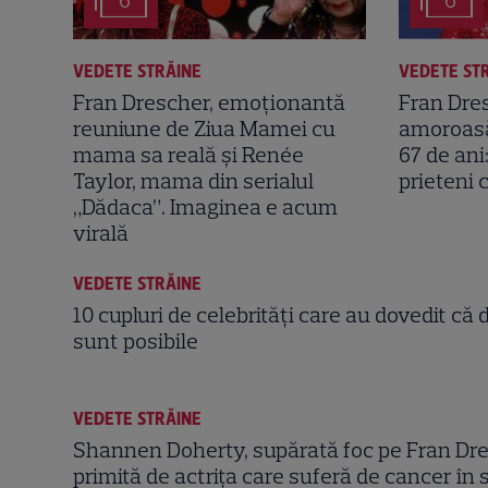
6
6
VEDETE STRĂINE
VEDETE ST
Fran Drescher, emoționantă
Fran Dres
reuniune de Ziua Mamei cu
amoroasă
mama sa reală și Renée
67 de ani
Taylor, mama din serialul
prieteni c
„Dădaca”. Imaginea e acum
virală
VEDETE STRĂINE
10 cupluri de celebrități care au dovedit că 
sunt posibile
VEDETE STRĂINE
Shannen Doherty, supărată foc pe Fran Dre
primită de actrița care suferă de cancer în 