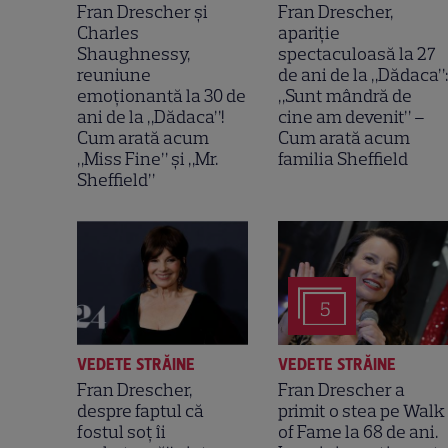
Fran Drescher și
Fran Drescher,
Charles
apariție
Shaughnessy,
spectaculoasă la 27
reuniune
de ani de la „Dădaca”:
emoționantă la 30 de
„Sunt mândră de
ani de la „Dădaca”!
cine am devenit” –
Cum arată acum
Cum arată acum
„Miss Fine” și „Mr.
familia Sheffield
Sheffield”
5
VEDETE STRĂINE
VEDETE STRĂINE
Fran Drescher,
Fran Drescher a
despre faptul că
primit o stea pe Walk
fostul soț îi
of Fame la 68 de ani.