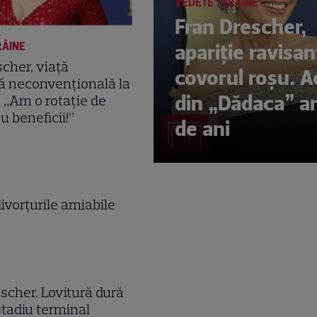
VEDETE STRĂINE
Fran Drescher,
apariție ravisa
RĂINE
cher, viață
covorul roșu. A
 neconvențională la
din „Dădaca” a
: „Am o rotație de
u beneficii!”
de ani
5
divorțurile amiabile
scher. Lovitură dură
stadiu terminal