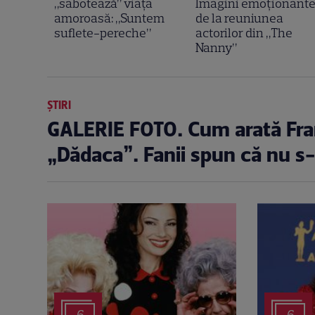
„sabotează” viața
Imagini emoționant
amoroasă: „Suntem
de la reuniunea
suflete-pereche”
actorilor din „The
Nanny”
ȘTIRI
GALERIE FOTO. Cum arată Fran 
„Dădaca”. Fanii spun că nu s