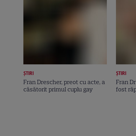
ȘTIRI
ȘTIRI
Fran Drescher, preot cu acte, a
Fran Dr
căsătorit primul cuplu gay
fost ră