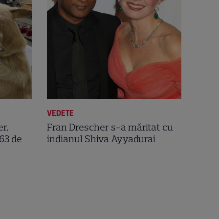
VEDETE
r,
Fran Drescher s-a măritat cu
 63 de
indianul Shiva Ayyadurai