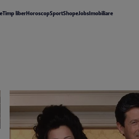
te
Timp liber
Horoscop
Sport
Shop
eJobs
Imobiliare