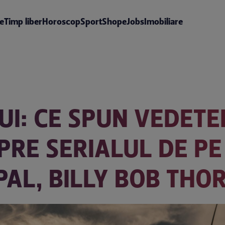
te
Timp liber
Horoscop
Sport
Shop
eJobs
Imobiliare
I: CE SPUN VEDETE
SPRE SERIALUL DE P
IPAL, BILLY BOB TH