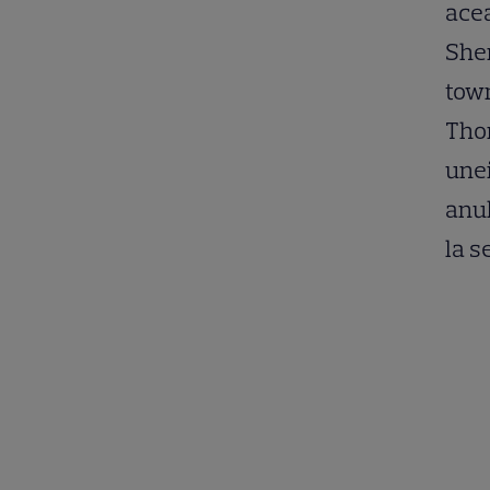
acea
Sher
tow
Thor
unei
anul
la s