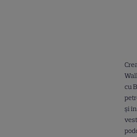
Crea
Wall
cu B
petr
și î
vest
podc