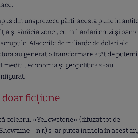
lace.
us din unsprezece părți, acesta pune în antit
ția și sărăcia zonei, cu miliardari cruzi și oam
 scrupule. Afacerile de miliarde de dolari ale
tora au generat o transformare atât de puterni
t mediul, economia și geopolitica s-au
nfigurat.
 doar ficțiune
ă celebrul «Yellowstone» (difuzat tot de
howtime – n.r.) s-ar putea încheia în acest an