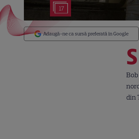
17
Adaugă-ne ca sursă preferată în Google
S
Bob 
noro
din 