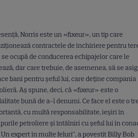
esență, Norris este un «fixeur», un tip care
ziționează contractele de închiriere pentru ter
 se ocupă de conducerea echipajelor care le
ează, dar care trebuie, de asemenea, să se asi
ace bani pentru șeful lui, care deține compania
olieră. Aș spune, deci, că «fixeur» este o
litate bună de a-l denumi. Ce face el este o t
rtantă, cu multă responsabilitate, ieșiri în
urile petroliere și întâlniri cu șeful lui în cona
 Un expert în multe feluri”, a povestit Billy Bob