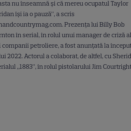
sta nu înseamnă și că mereu ocupatul Taylor
idan își ia o pauză”, a scris
nandcountrymag.com. Prezența lui Billy Bob
nton în serial, în rolul unui manager de criză a
 companii petroliere, a fost anunțată la începu
ui 2022. Actorul a colaborat, de altfel, cu Sheri
erialul „1883”, în rolul pistolarului Jim Courtright