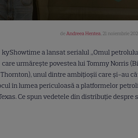
de
Andreea Hentea
,
21 noiembrie 202
kyShowtime a lansat serialul „Omul petrolului
care urmărește povestea lui Tommy Norris (Bi
Thornton), unul dintre ambițioșii care și-au că
cul în lumea periculoasă a platformelor petrol
Texas. Ce spun vedetele din distribuție despre s