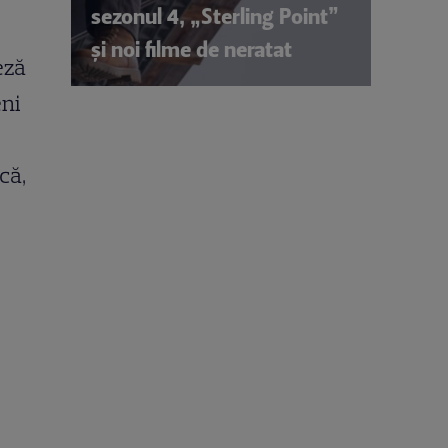
sezonul 4, „Sterling Point”
și noi filme de neratat
eză
eni
că,
,