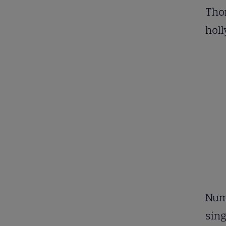
Thor
hol
Nume
sing