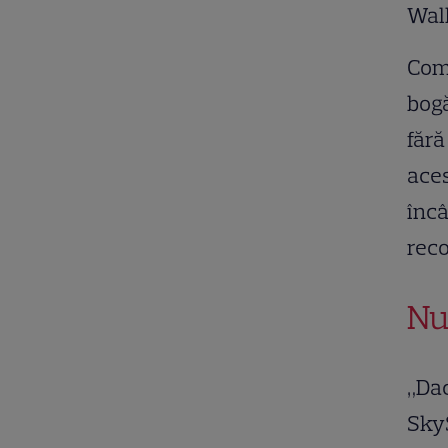
Wal
Comp
bogă
fără
aces
încâ
reco
Nu
„Dac
SkyS