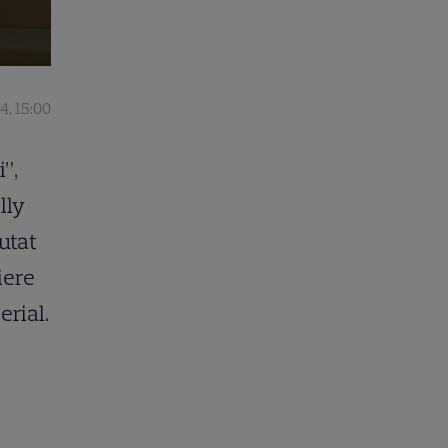
4, 15:00
”,
lly
utat
iere
erial.