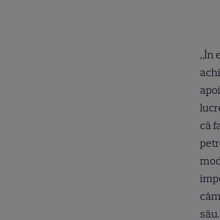
„În 
achi
apoi
lucr
că f
petr
moda
impo
câmp
său.