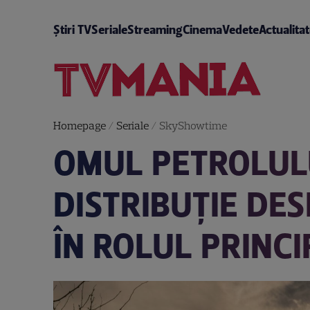
Știri TV
Seriale
Streaming
Cinema
Vedete
Actualita
Homepage
/
Seriale
/
SkyShowtime
OMUL PETROLULU
DISTRIBUȚIE DE
ÎN ROLUL PRINC