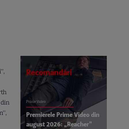
”,
Recomandări
rth
 din
Prime Video
n”,
Premierele Prime Video din
august 2026: „Reacher”