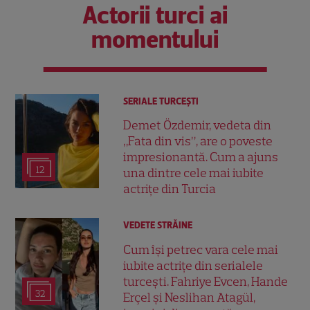
Actorii turci ai
momentului
SERIALE TURCEŞTI
Demet Özdemir, vedeta din
„Fata din vis”, are o poveste
impresionantă. Cum a ajuns
12
una dintre cele mai iubite
actrițe din Turcia
VEDETE STRĂINE
Cum își petrec vara cele mai
iubite actrițe din serialele
turcești. Fahriye Evcen, Hande
32
Erçel și Neslihan Atagül,