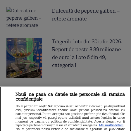
Dulceață de pepene galben –
rețete aromate
Tragerile loto din 30 iulie 2026.
Report de peste 8,89 milioane
de euro la Loto 6 din 49,
categoria I
De ce să nu arunci semințele
Nouă ne pasă ca datele tale personale să rămână
de la pepenele roșu – ce
confidențiale
beneficii au
Noi și partenerii noștri
596
stocăm și/sau accesăm informații pe dispozitivul
dvs., precum identificatorii cookie unici pentru prelucrarea datelor cu
caracter personal. Puteți accepta sau gestiona preferințele dvs. făcând clic
mai jos, respectiv vă puteți opune utilizării unui interes legitim în orice
moment pe pagina cu politica de confidențialitate. Aceste alegeri vor fi
raportate partenerilor noștri și nu vă vor afecta navigarea.
Mai multe detalii
Noi si partenerii nostri (retelele de socializare si agentiile de publicitate