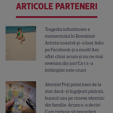
ARTICOLE PARTENERI
Tragedia înfiorătoare a
momentului în România!
Artista noastră și-a luat Adio
pe Facebook și a murit! Am
aflat chiar acum și nu ne mai
revenim din șoc! Ce i s-a
întâmplat este crunt
Atenție! Poți primi bani de la
stat dacă-ți îngrijești părinții,
bunicii sau pe cineva vârstnic
din familie. Acum s-a decis!
Cum trebuie să procedezi