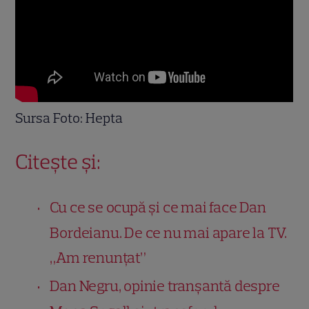
Sursa Foto: Hepta
Citește și:
Cu ce se ocupă și ce mai face Dan
Bordeianu. De ce nu mai apare la TV.
„Am renunțat”
Dan Negru, opinie tranșantă despre