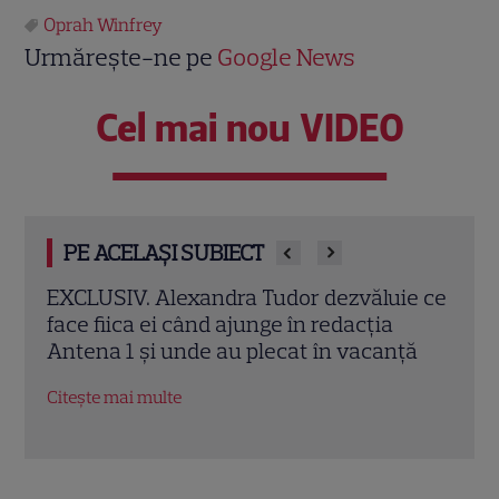
Oprah Winfrey
Urmărește-ne pe
Google News
Cel mai nou VIDEO
PE ACELAȘI SUBIECT
e ce
Amalia Enache, imagini spectaculoase
Ioan
din Veneția alături de fiica ei. Dorința
împr
ță
împlinită după 10 ani
barc
Citește mai multe
Citeș