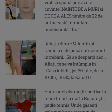
vrut să spună prin acele
cuvinte ÎNAINTE DE A MURI și
DE CE A ALES tânăra de 22 de
ani această formulare
neobișnuită: "În..."
Relația dintre Valentin și
Daniela este pusă sub semnul
întrebării: „Să se despartă aici”.
Aflați ce se va întâmpla în
„Casa iubirii”, joi, 30 iulie, de la
10:00 și 16:30, la Kanal D
Harta unei distracții sportive în
mare trend la noi în București:
padle tennis. Unde găsești