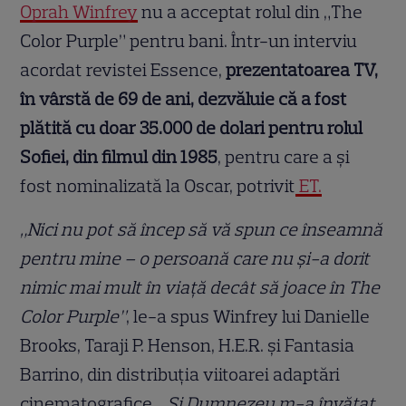
Oprah Winfrey
nu a acceptat rolul din „The
Color Purple” pentru bani. Într-un interviu
acordat revistei Essence,
prezentatoarea TV,
în vârstă de 69 de ani, dezvăluie că a fost
plătită cu doar 35.000 de dolari pentru rolul
Sofiei, din filmul din 1985
, pentru care a și
fost nominalizată la Oscar, potrivit
ET.
„Nici nu pot să încep să vă spun ce înseamnă
pentru mine – o persoană care nu și-a dorit
nimic mai mult în viață decât să joace în The
Color Purple”
, le-a spus Winfrey lui Danielle
Brooks, Taraji P. Henson, H.E.R. și Fantasia
Barrino, din distribuția viitoarei adaptări
cinematografice.
„Și Dumnezeu m-a învățat