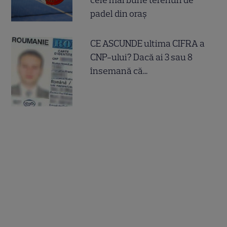
cele mai bune terenuri de
padel din oraș
CE ASCUNDE ultima CIFRA a
CNP-ului? Dacă ai 3 sau 8
însemană că...