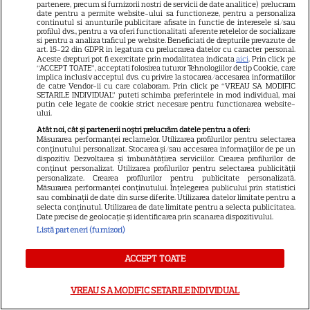
partenere, precum si furnizorii nostri de servicii de date analitice) prelucram
Ghidul udării corecte pe timp
date pentru a permite website-ului sa functioneze, pentru a personaliza
continutul si anunturile publicitare afisate in functie de interesele si/sau
de caniculă: când, cât şi cum
profilul dvs., pentru a va oferi functionalitati aferente retelelor de socializare
si pentru a analiza traficul pe website. Beneficiati de drepturile prevazute de
udăm plantele
art. 15-22 din GDPR in legatura cu prelucrarea datelor cu caracter personal.
Aceste drepturi pot fi exercitate prin modalitatea indicata
aici
. Prin click pe
“ACCEPT TOATE”, acceptati folosirea tuturor Tehnologiilor de tip Cookie, care
implica inclusiv acceptul dvs. cu privire la stocarea/accesarea informatiilor
de catre Vendor-ii cu care colaboram. Prin click pe “VREAU SA MODIFIC
SETARILE INDIVIDUAL” puteti schimba preferintele in mod individual, mai
putin cele legate de cookie strict necesare pentru functionarea website-
ului.
Atât noi, cât și partenerii noștri prelucrăm datele pentru a oferi:
Măsurarea performanței reclamelor. Utilizarea profilurilor pentru selectarea
ALTE ARTICOLE
conținutului personalizat. Stocarea și/sau accesarea informațiilor de pe un
dispozitiv. Dezvoltarea și îmbunătățirea serviciilor. Crearea profilurilor de
INTERESANTE
conținut personalizat. Utilizarea profilurilor pentru selectarea publicității
personalizate. Crearea profilurilor pentru publicitate personalizată.
Măsurarea performanței conținutului. Înțelegerea publicului prin statistici
sau combinații de date din surse diferite. Utilizarea datelor limitate pentru a
selecta conținutul. Utilizarea de date limitate pentru a selecta publicitatea.
Date precise de geolocație și identificarea prin scanarea dispozitivului.
Listă parteneri (furnizori)
VEDETE STRĂINE
Ryan Gosling este noul Ghost
ACCEPT TOATE
Rider din Universul Marvel.
Anunțul făcut la Comic-Con i-
VREAU SA MODIFIC SETARILE INDIVIDUAL
7
a entuziasmat pe fani