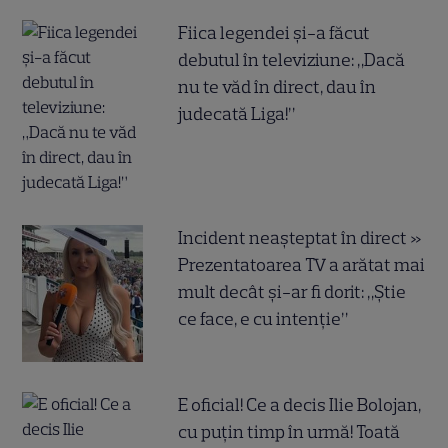
Fiica legendei și-a făcut
debutul în televiziune: „Dacă
nu te văd în direct, dau în
judecată Liga!”
Incident neașteptat în direct »
Prezentatoarea TV a arătat mai
mult decât și-ar fi dorit: „Știe
ce face, e cu intenție”
E oficial! Ce a decis Ilie Bolojan,
cu puțin timp în urmă! Toată