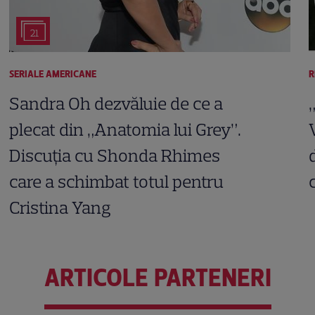
21
SERIALE AMERICANE
R
Sandra Oh dezvăluie de ce a
plecat din „Anatomia lui Grey”.
Discuția cu Shonda Rhimes
care a schimbat totul pentru
Cristina Yang
ARTICOLE PARTENERI