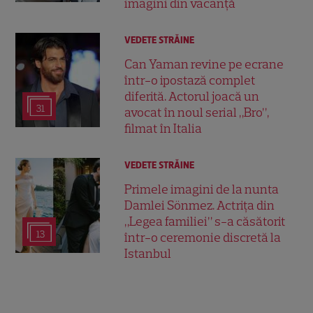
imagini din vacanță
VEDETE STRĂINE
Can Yaman revine pe ecrane
într-o ipostază complet
diferită. Actorul joacă un
31
avocat în noul serial „Bro”,
filmat în Italia
VEDETE STRĂINE
Primele imagini de la nunta
Damlei Sönmez. Actrița din
„Legea familiei” s-a căsătorit
13
într-o ceremonie discretă la
Istanbul