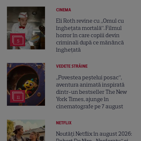
CINEMA
Eli Roth revine cu „Omul cu
înghețata mortală”. Filmul
horror în care copiii devin
5
criminali după ce mănâncă
înghețată
VEDETE STRĂINE
„Povestea peștelui posac”,
aventura animată inspirată
dintr-un bestseller The New
11
York Times, ajunge în
cinematografe pe 7 august
NETFLIX
Noutăți Netflix în august 2026: