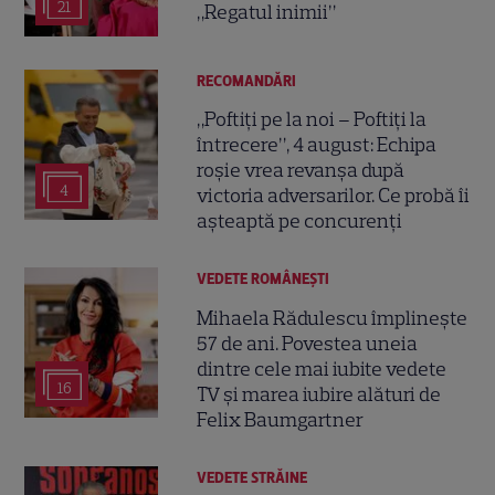
21
„Regatul inimii”
RECOMANDĂRI
„Poftiți pe la noi – Poftiți la
întrecere”, 4 august: Echipa
roșie vrea revanșa după
4
victoria adversarilor. Ce probă îi
așteaptă pe concurenți
VEDETE ROMÂNEŞTI
Mihaela Rădulescu împlinește
57 de ani. Povestea uneia
dintre cele mai iubite vedete
16
TV și marea iubire alături de
Felix Baumgartner
VEDETE STRĂINE