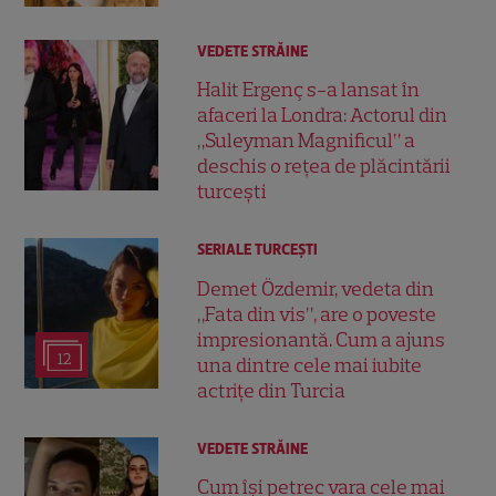
VEDETE STRĂINE
Halit Ergenç s-a lansat în
afaceri la Londra: Actorul din
„Suleyman Magnificul” a
deschis o rețea de plăcintării
turcești
SERIALE TURCEŞTI
Demet Özdemir, vedeta din
„Fata din vis”, are o poveste
impresionantă. Cum a ajuns
12
una dintre cele mai iubite
actrițe din Turcia
VEDETE STRĂINE
Cum își petrec vara cele mai