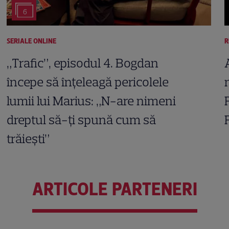
6
SERIALE ONLINE
R
„Trafic”, episodul 4. Bogdan
începe să înțeleagă pericolele
lumii lui Marius: „N-are nimeni
dreptul să-ți spună cum să
trăiești”
ARTICOLE PARTENERI