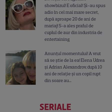
showbizul! E oficial! Și-au spus
adio în cel mai mare secret,
după aproape 20 de ani de
mariaj! S-a ales praful de
cuplul de aur din industria de
entertaining
Anunțul momentului! A vrut
să se știe de la ea! Elena Udrea
și Adrian Alexandrov, după 10
ani de relație și un copil rupt
din soare au...
SERIALE