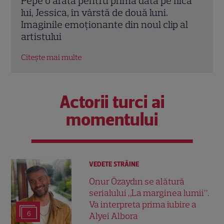
ica
Cupluri celebre cu diferențe mari de
Cine
vârstă. Vedetele care au demonstrat că
Tand
al
dragostea nu ține cont de cifre
inte
Citește mai multe
Citeș
Actorii turci ai
momentului
VEDETE STRĂINE
Onur Özaydın se alătură
serialului „La marginea lumii”.
Va interpreta prima iubire a
6
Alyei Albora