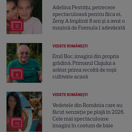
Adelina Pestrițu, petrecere
spectaculoasă pentru fiica ei,
Zeny. A împlinit 8 ani și a avut o
21
mașină de Formula 1 adevărată
VEDETE ROMÂNEŞTI
Emil Boc, imagini din propria
grădină. Primarul Clujului a
arătat prima recoltă de roșii
9
cultivate acasă
VEDETE ROMÂNEŞTI
Vedetele din România care au
făcut senzație pe plajă în 2026.
Cele mai spectaculoase
73
imagini în costum de baie