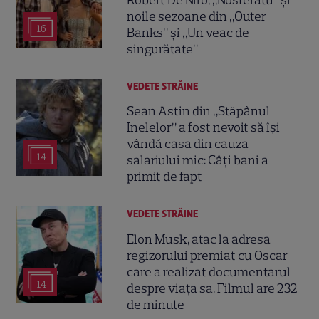
Robert De Niro, „Nosferatu” și
noile sezoane din „Outer
16
Banks” și „Un veac de
singurătate”
VEDETE STRĂINE
Sean Astin din „Stăpânul
Inelelor” a fost nevoit să își
vândă casa din cauza
14
salariului mic: Câți bani a
primit de fapt
VEDETE STRĂINE
Elon Musk, atac la adresa
regizorului premiat cu Oscar
care a realizat documentarul
14
despre viața sa. Filmul are 232
de minute