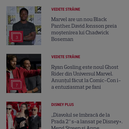
VEDETE STRĂINE
Marvel are un nou Black
Panther. David Jonsson preia
moștenirea lui Chadwick
3
Boseman
VEDETE STRĂINE
Ryan Gosling este noul Ghost
Rider din Universul Marvel.
Anunțul făcut la Comic-Con i-
7
a entuziasmat pe fani
DISNEY PLUS
„Diavolul se îmbracă de la
Prada 2” s-a lansat pe Disney+.
Meryl Streep și Anne