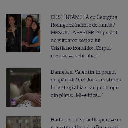
CE SE ÎNTÂMPLĂ cu Georgina
Rodriguez înainte de nuntă?
MESAJUL NEAȘTEPTAT postat
de viitoarea soție a lui
Cristiano Ronaldo: „Corpul
meu se va schimba...”
Daniela și Valentin, în pragul
despărțirii? Cei doi s-au strâns
în brațe și abia s-au putut opri
din plâns: „Mi-e frică...”
Harta unei distracții sportive în
mare trend la noi în București: