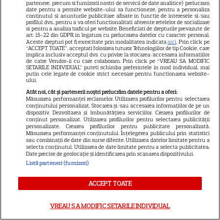
partenere, precum si furnizorii nostri de servicii de date analitice) prelucram
date pentru a permite website-ului sa functioneze, pentru a personaliza
continutul si anunturile publicitare afisate in functie de interesele si/sau
profilul dvs., pentru a va oferi functionalitati aferente retelelor de socializare
si pentru a analiza traficul pe website. Beneficiati de drepturile prevazute de
art. 15-22 din GDPR in legatura cu prelucrarea datelor cu caracter personal.
Aceste drepturi pot fi exercitate prin modalitatea indicata
aici
. Prin click pe
“ACCEPT TOATE”, acceptati folosirea tuturor Tehnologiilor de tip Cookie, care
implica inclusiv acceptul dvs. cu privire la stocarea/accesarea informatiilor
de catre Vendor-ii cu care colaboram. Prin click pe “VREAU SA MODIFIC
SETARILE INDIVIDUAL” puteti schimba preferintele in mod individual, mai
putin cele legate de cookie strict necesare pentru functionarea website-
ului.
Atât noi, cât și partenerii noștri prelucrăm datele pentru a oferi:
Măsurarea performanței reclamelor. Utilizarea profilurilor pentru selectarea
Despre Tvmania
conținutului personalizat. Stocarea și/sau accesarea informațiilor de pe un
dispozitiv. Dezvoltarea și îmbunătățirea serviciilor. Crearea profilurilor de
conținut personalizat. Utilizarea profilurilor pentru selectarea publicității
Contact
personalizate. Crearea profilurilor pentru publicitate personalizată.
Măsurarea performanței conținutului. Înțelegerea publicului prin statistici
Contacte televiziuni
sau combinații de date din surse diferite. Utilizarea datelor limitate pentru a
selecta conținutul. Utilizarea de date limitate pentru a selecta publicitatea.
Abonamente
Date precise de geolocație și identificarea prin scanarea dispozitivului.
Listă parteneri (furnizori)
Publicitate
Termeni și condiții
ACCEPT TOATE
Despre cookies
VREAU SA MODIFIC SETARILE INDIVIDUAL
Politica de confidenţialitate