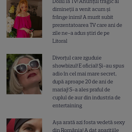
Doliu la TV! Anunțul tragic al
dimineții a venit acum și
frânge inimi! A murit subit
prezentatoarea TV care ani de
zile ne-a adus știri de pe
Litoral
Divorțul care zguduie
showbizul! E oficial! Și-au spus
adio în cel mai mare secret,
după aproape 20 de ani de
mariaj! S-a ales praful de
cuplul de aur din industria de
entertaining
Așa arată azi fosta vedetă sexy
din România! A dat aparițiile