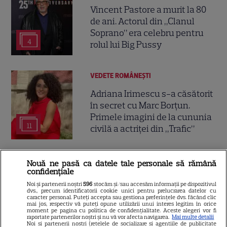
Vincent Pastore a murit la 80
de ani. Actorul din „Clanul
Soprano” era celebru pentru
4
rolul lui Big Pussy
VEDETE ROMÂNEŞTI
Adriana Irimescu s-a căsătorit
în secret cu Marc Borțun.
Primele imagini de la cununia
11
civilă a actriței din „Trafic”
VEDETE ROMÂNEŞTI
Nouă ne pasă ca datele tale personale să rămână
confidențiale
Sarah, fiica Ancăi Serea, pleacă
Noi și partenerii noștri
596
stocăm și/sau accesăm informații pe dispozitivul
în Italia. Cât costă studiile la
dvs., precum identificatorii cookie unici pentru prelucrarea datelor cu
caracter personal. Puteți accepta sau gestiona preferințele dvs. făcând clic
celebra școală de modă din
mai jos, respectiv vă puteți opune utilizării unui interes legitim în orice
8
moment pe pagina cu politica de confidențialitate. Aceste alegeri vor fi
Milano: peste 68.000 de euro în
raportate partenerilor noștri și nu vă vor afecta navigarea.
Mai multe detalii
trei ani
Noi si partenerii nostri (retelele de socializare si agentiile de publicitate