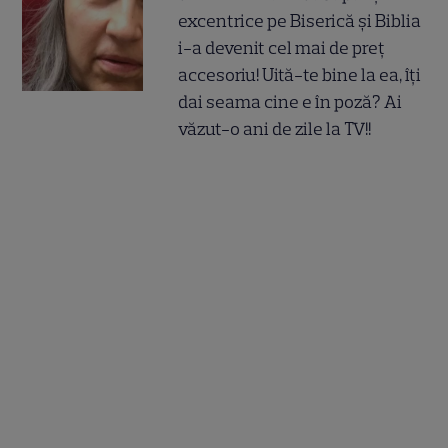
excentrice pe Biserică și Biblia
i-a devenit cel mai de preț
accesoriu! Uită-te bine la ea, îți
dai seama cine e în poză? Ai
văzut-o ani de zile la TV!!