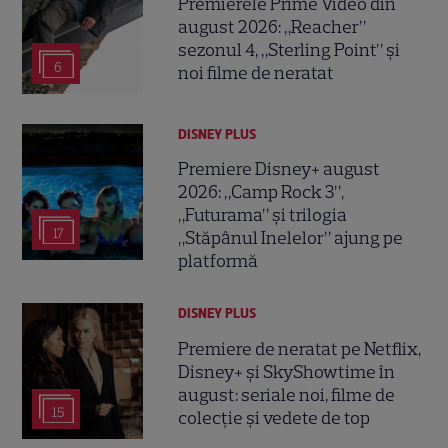
Premierele Prime Video din
august 2026: „Reacher”
sezonul 4, „Sterling Point” și
6
noi filme de neratat
DISNEY PLUS
Premiere Disney+ august
2026: „Camp Rock 3”,
„Futurama” și trilogia
17
„Stăpânul Inelelor” ajung pe
platformă
DISNEY PLUS
Premiere de neratat pe Netflix,
Disney+ și SkyShowtime în
august: seriale noi, filme de
15
colecție și vedete de top