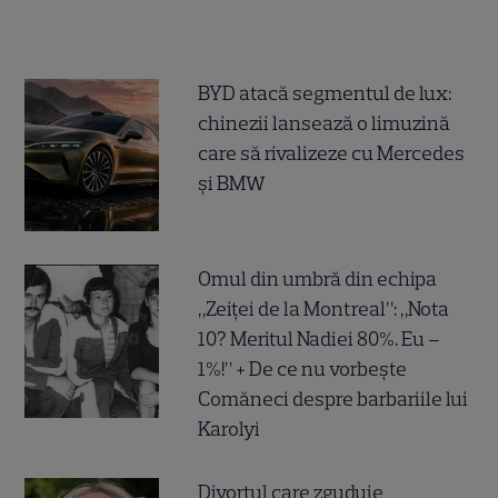
BYD atacă segmentul de lux:
chinezii lansează o limuzină
care să rivalizeze cu Mercedes
și BMW
Omul din umbră din echipa
„Zeiței de la Montreal”: „Nota
10? Meritul Nadiei 80%. Eu –
1%!” + De ce nu vorbește
Comăneci despre barbariile lui
Karolyi
Divorțul care zguduie