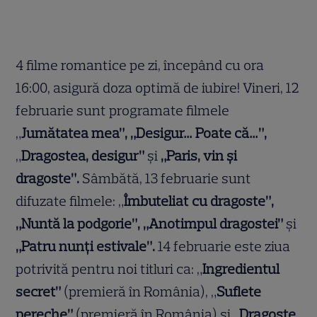
4 filme romantice pe zi, începând cu ora
16:00, asigură doza optimă de iubire! Vineri, 12
februarie sunt programate filmele
„
Jumătatea mea”, „Desigur… Poate că…”,
„
Dragostea, desigur”
și
„Paris, vin și
dragoste”.
Sâmbătă, 13 februarie sunt
difuzate filmele: „
Îmbuteliat cu dragoste”,
„Nuntă la podgorie”, „Anotimpul dragostei”
și
„Patru nunți estivale”.
14 februarie este ziua
potrivită pentru noi titluri ca: „
Ingredientul
secret”
(premieră în România), „
Suflete
pereche”
(premieră în România) și „
Dragoste