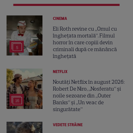
CINEMA
Eli Roth revine cu „Omul cu
înghețata mortală”. Filmul
horror în care copiii devin
5
criminali după ce mănâncă
înghețată
NETFLIX
Noutăți Netflix în august 2026:
Robert De Niro, „Nosferatu” și
noile sezoane din „Outer
16
Banks” și „Un veac de
singurătate”
VEDETE STRĂINE