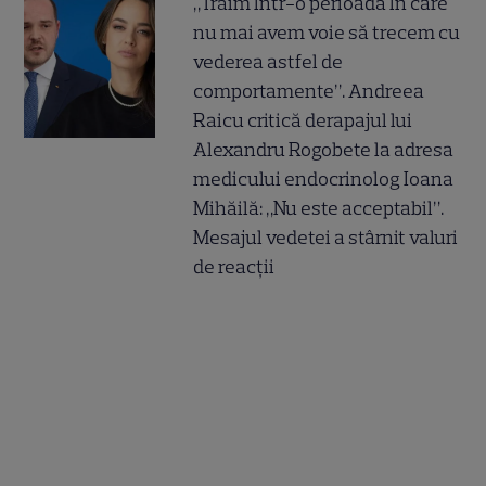
„Trăim într-o perioadă în care
nu mai avem voie să trecem cu
vederea astfel de
comportamente”. Andreea
Raicu critică derapajul lui
Alexandru Rogobete la adresa
medicului endocrinolog Ioana
Mihăilă: „Nu este acceptabil”.
Mesajul vedetei a stârnit valuri
de reacții