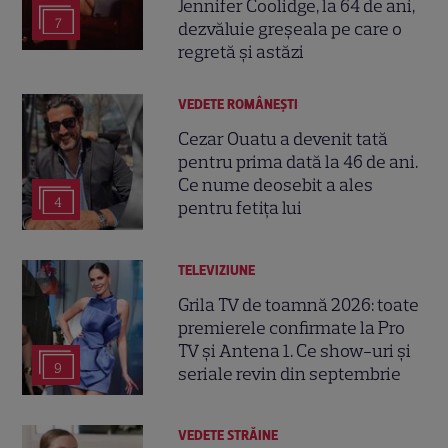
Jennifer Coolidge, la 64 de ani,
7
dezvăluie greșeala pe care o
regretă și astăzi
VEDETE ROMÂNEŞTI
Cezar Ouatu a devenit tată
pentru prima dată la 46 de ani.
Ce nume deosebit a ales
4
pentru fetița lui
TELEVIZIUNE
Grila TV de toamnă 2026: toate
premierele confirmate la Pro
TV și Antena 1. Ce show-uri și
9
seriale revin din septembrie
VEDETE STRĂINE