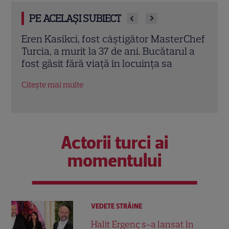
PE ACELAȘI SUBIECT
rChef
Trei cupluri revin la „Insula Iubirii –
Chel
l a
Reuniuni”. Ce se întâmplă când se
de A
întâlnesc din nou cu Radu Vâlcan
ches
Citește mai multe
Citeș
Actorii turci ai
momentului
VEDETE STRĂINE
Halit Ergenç s-a lansat în