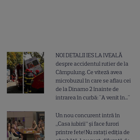
NOI DETALII IES LA IVEALĂ
despre accidentul rutier de la
Câmpulung. Ce viteză avea
microbuzul în care se aflau cei
de la Dinamo 2 înainte de
intrarea în curbă: "A venit în..."
Un nou concurent intră în
„Casa iubirii” și face furori
printre fete! Nu ratați ediția de