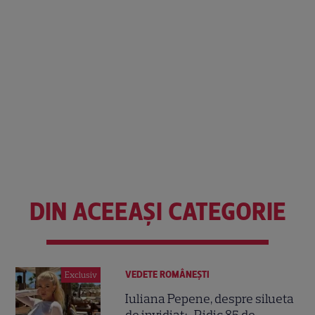
DIN ACEEAȘI CATEGORIE
VEDETE ROMÂNEŞTI
Exclusiv
Iuliana Pepene, despre silueta
de invidiat: „Ridic 85 de