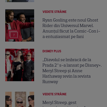
VEDETE STRĂINE
Ryan Gosling este noul Ghost
Rider din Universul Marvel.
Anunțul făcut la Comic-Con i-
7
a entuziasmat pe fani
DISNEY PLUS
„Diavolul se îmbracă de la
Prada 2” s-a lansat pe Disney+.
Meryl Streep și Anne
Hathaway revin la revista
Runway
VEDETE STRĂINE
Meryl Streep, gest