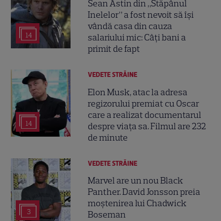
Sean Astin din „Stăpânul
Inelelor” a fost nevoit să își
vândă casa din cauza
14
salariului mic: Câți bani a
primit de fapt
VEDETE STRĂINE
Elon Musk, atac la adresa
regizorului premiat cu Oscar
care a realizat documentarul
14
despre viața sa. Filmul are 232
de minute
VEDETE STRĂINE
Marvel are un nou Black
Panther. David Jonsson preia
moștenirea lui Chadwick
3
Boseman