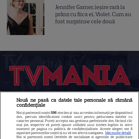
Jennifer Garner, ieșire rară la
prânz cu fiica ei, Violet. Cum au
fost surprinse cele două
Nouă ne pasă ca datele tale personale să rămână
Despre Tvmania
confidențiale
Contact
Noi și partenerii noștri
596
stocăm și/sau accesăm informații pe dispozitivul
dvs., precum identificatorii cookie unici pentru prelucrarea datelor cu
Contacte televiziuni
caracter personal. Puteți accepta sau gestiona preferințele dvs. făcând clic
mai jos, respectiv vă puteți opune utilizării unui interes legitim în orice
Abonamente
moment pe pagina cu politica de confidențialitate. Aceste alegeri vor fi
raportate partenerilor noștri și nu vă vor afecta navigarea.
Mai multe detalii
Noi si partenerii nostri (retelele de socializare si agentiile de publicitate
Publicitate