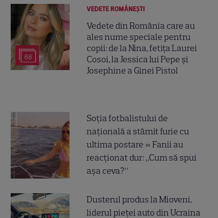
VEDETE ROMÂNEŞTI
Vedete din România care au
ales nume speciale pentru
copii: de la Nina, fetița Laurei
68
Cosoi, la Jessica lui Pepe și
Josephine a Ginei Pistol
Soția fotbalistului de
națională a stârnit furie cu
ultima postare » Fanii au
reacționat dur: „Cum să spui
așa ceva?”
Dusterul produs la Mioveni,
liderul pieței auto din Ucraina