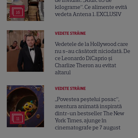
kilograme”. Ce alimente evită
16
vedeta Antena 1. EXCLUSIV
VEDETE STRĂINE
Vedetele de la Hollywood care
nu s-au căsătorit niciodată. De
ce Leonardo DiCaprio și
Charlize Theron au evitat
altarul
VEDETE STRĂINE
„Povestea peștelui posac”,
aventura animată inspirată
dintr-un bestseller The New
11
York Times, ajunge în
cinematografe pe 7 august