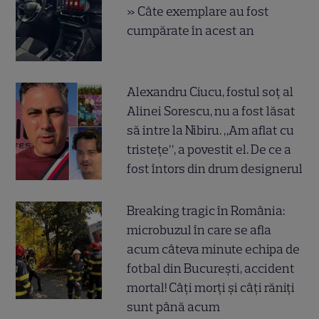
» Câte exemplare au fost
cumpărate în acest an
Alexandru Ciucu, fostul soț al
Alinei Sorescu, nu a fost lăsat
să intre la Nibiru. „Am aflat cu
tristețe”, a povestit el. De ce a
fost întors din drum designerul
Breaking tragic în România:
microbuzul în care se afla
acum câteva minute echipa de
fotbal din București, accident
mortal! Câți morți și câți răniți
sunt până acum