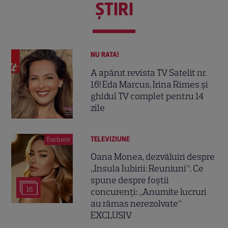
ŞTIRI
NU RATA!
A apărut revista TV Satelit nr.
16! Eda Marcus, Irina Rimes și
ghidul TV complet pentru 14
zile
TELEVIZIUNE
Exclusiv
Oana Monea, dezvăluiri despre
„Insula Iubirii: Reuniuni”. Ce
spune despre foștii
16
concurenți: „Anumite lucruri
au rămas nerezolvate”
EXCLUSIV