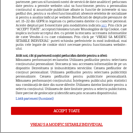
partenere, precum si furnizorii nostri de servicii de date analitice) prelucram
date pentru a permite website-ului sa functioneze, pentru a personaliza
Termeni și condiții
continutul si anunturile publicitare afisate in functie de interesele si/sau
profilul dvs., pentru a va oferi functionalitati aferente retelelor de socializare
Despre cookies
si pentru a analiza traficul pe website. Beneficiati de drepturile prevazute de
art. 15-22 din GDPR in legatura cu prelucrarea datelor cu caracter personal.
Politica de confidenţialitate
Aceste drepturi pot fi exercitate prin modalitatea indicata
aici
. Prin click pe
“ACCEPT TOATE”, acceptati folosirea tuturor Tehnologiilor de tip Cookie, care
implica inclusiv acceptul dvs. cu privire la stocarea/accesarea informatiilor
Sitemap
de catre Vendor-ii cu care colaboram. Prin click pe “VREAU SA MODIFIC
SETARILE INDIVIDUAL” puteti schimba preferintele in mod individual, mai
putin cele legate de cookie strict necesare pentru functionarea website-
ului.
Atât noi, cât și partenerii noștri prelucrăm datele pentru a oferi:
Măsurarea performanței reclamelor. Utilizarea profilurilor pentru selectarea
conținutului personalizat. Stocarea și/sau accesarea informațiilor de pe un
NUMĂRUL CURENT
dispozitiv. Dezvoltarea și îmbunătățirea serviciilor. Crearea profilurilor de
conținut personalizat. Utilizarea profilurilor pentru selectarea publicității
personalizate. Crearea profilurilor pentru publicitate personalizată.
ABONEAZA-TE LA REVISTĂ
Măsurarea performanței conținutului. Înțelegerea publicului prin statistici
sau combinații de date din surse diferite. Utilizarea datelor limitate pentru a
selecta conținutul. Utilizarea de date limitate pentru a selecta publicitatea.
Date precise de geolocație și identificarea prin scanarea dispozitivului.
Listă parteneri (furnizori)
Libertatea
ACCEPT TOATE
Libertatea pentru femei
VREAU SA MODIFIC SETARILE INDIVIDUAL
GSP