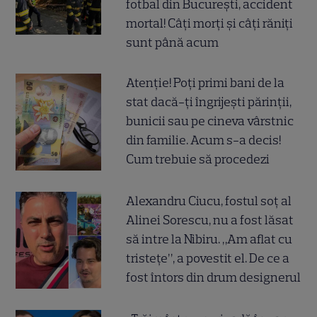
fotbal din București, accident
mortal! Câți morți și câți răniți
sunt până acum
Atenție! Poți primi bani de la
stat dacă-ți îngrijești părinții,
bunicii sau pe cineva vârstnic
din familie. Acum s-a decis!
Cum trebuie să procedezi
Alexandru Ciucu, fostul soț al
Alinei Sorescu, nu a fost lăsat
să intre la Nibiru. „Am aflat cu
tristețe”, a povestit el. De ce a
fost întors din drum designerul