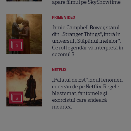
apare filmul pe SkyShowtime
PRIME VIDEO
Jamie Campbell Bower, starul
din „Stranger Things”, intră în
universul „Stăpânul Inelelor”.
9
Ce rol legendar va interpreta în
sezonul 3
NETFLIX
„Palatul de Est”, noul fenomen
coreean de pe Netflix: Regele
blestemat, fantomele și
5
exorcistul care sfidează
moartea