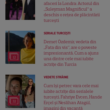
afaceri la Londra: Actorul din
„Suleyman Magnificul” a
deschis o rețea de plăcintării
turcești
SERIALE TURCEŞTI
Demet Özdemir, vedeta din
„Fata din vis”, are o poveste
impresionantă. Cum a ajuns
12
una dintre cele mai iubite
actrițe din Turcia
VEDETE STRĂINE
Cum își petrec vara cele mai
iubite actrițe din serialele
turcești. Fahriye Evcen, Hande
32
Erçel și Neslihan Atagül,
imagini din vacanță