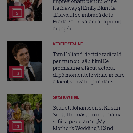
impresionant pentru Anne
Hathaway și Emily Blunt la
9
„Diavolul se îmbracă de la
Prada 2”. Ce salarii ar fi primit
actrițele
VEDETE STRĂINE
Tom Holland, decizie radicală
pentru noul său film! Ce
promisiune a făcut actorul
13
după momentele virale în care
a făcut senzație prin dans
SKYSHOWTIME
Scarlett Johansson și Kristin
Scott Thomas, din nou mamă
și fiică pe ecran în „My
13
Mother's Wedding”. Când