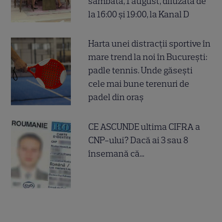
sâmbătă, 1 august, difuzată de
la 16:00 și 19:00, la Kanal D
Harta unei distracții sportive în
mare trend la noi în București:
padle tennis. Unde găsești
cele mai bune terenuri de
padel din oraș
CE ASCUNDE ultima CIFRA a
CNP-ului? Dacă ai 3 sau 8
însemană că...