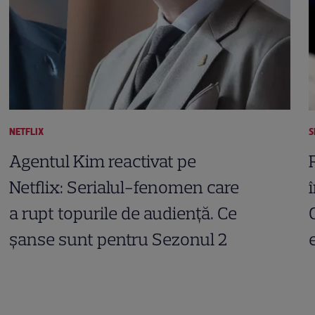
NETFLIX
S
Agentul Kim reactivat pe
Netflix: Serialul-fenomen care
a rupt topurile de audiență. Ce
șanse sunt pentru Sezonul 2