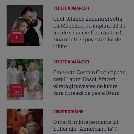
VEDETE ROMÂNEŞTI
Chef Orlando Zaharia și soția
lui, Mădălina, au împlinit 22 de
ani de căsnicie. Cum arătau în
11
ziua nunții și povestea lor de
iubire
VEDETE ROMÂNEŞTI
Cine este Cosmin Curticăpean,
soțul Laurei Cosoi. Afaceri,
vârstă și povestea de iubire
29
care durează de peste 10 ani
VEDETE STRĂINE
O mai ții minte pe mama lui
Stifler din „American Pie”?