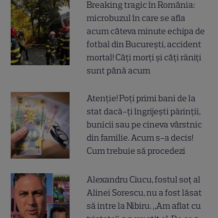
Breaking tragic în România:
microbuzul în care se afla
acum câteva minute echipa de
fotbal din București, accident
mortal! Câți morți și câți răniți
sunt până acum
Atenție! Poți primi bani de la
stat dacă-ți îngrijești părinții,
bunicii sau pe cineva vârstnic
din familie. Acum s-a decis!
Cum trebuie să procedezi
Alexandru Ciucu, fostul soț al
Alinei Sorescu, nu a fost lăsat
să intre la Nibiru. „Am aflat cu