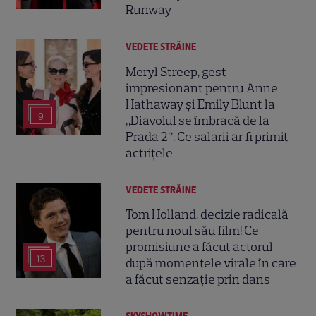
Runway
VEDETE STRĂINE
Meryl Streep, gest
impresionant pentru Anne
Hathaway și Emily Blunt la
9
„Diavolul se îmbracă de la
Prada 2”. Ce salarii ar fi primit
actrițele
VEDETE STRĂINE
Tom Holland, decizie radicală
pentru noul său film! Ce
promisiune a făcut actorul
13
după momentele virale în care
a făcut senzație prin dans