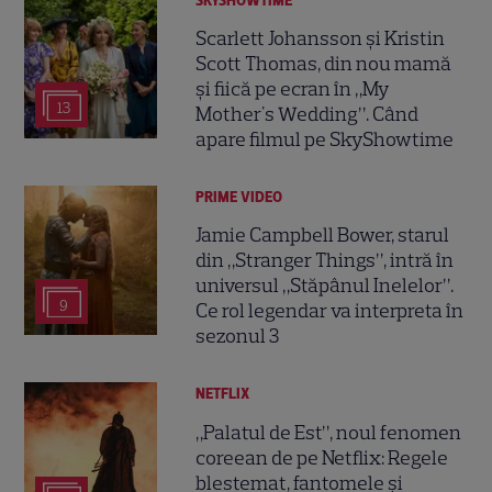
SKYSHOWTIME
Scarlett Johansson și Kristin
Scott Thomas, din nou mamă
și fiică pe ecran în „My
13
Mother's Wedding”. Când
apare filmul pe SkyShowtime
PRIME VIDEO
Jamie Campbell Bower, starul
din „Stranger Things”, intră în
universul „Stăpânul Inelelor”.
9
Ce rol legendar va interpreta în
sezonul 3
NETFLIX
„Palatul de Est”, noul fenomen
coreean de pe Netflix: Regele
blestemat, fantomele și