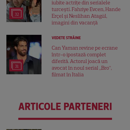
iubite actrițe din serialele
turcești. Fahriye Evcen, Hande
32
Erçel și Neslihan Atagül,
imagini din vacanță
VEDETE STRĂINE
Can Yaman revine pe ecrane
într-o ipostază complet
diferită. Actorul joacă un
31
avocat în noul serial „Bro”,
filmat în Italia
ARTICOLE PARTENERI