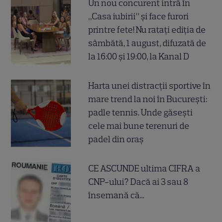
Un nou concurent intră în
„Casa iubirii” și face furori
printre fete! Nu ratați ediția de
sâmbătă, 1 august, difuzată de
la 16:00 și 19:00, la Kanal D
Harta unei distracții sportive în
mare trend la noi în București:
padle tennis. Unde găsești
cele mai bune terenuri de
padel din oraș
CE ASCUNDE ultima CIFRA a
CNP-ului? Dacă ai 3 sau 8
însemană că...