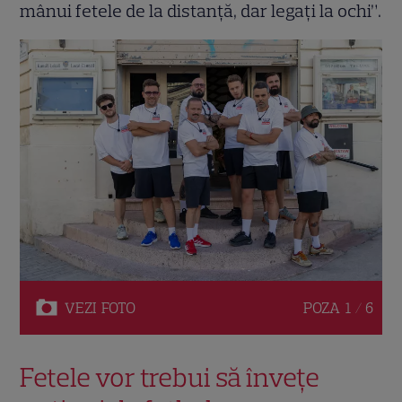
mânui fetele de la distanță, dar legați la ochi”.
VEZI
FOTO
POZA
1 / 6
Fetele vor trebui să învețe