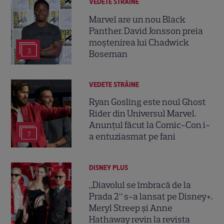
VEDETE STRĂINE
Marvel are un nou Black
Panther. David Jonsson preia
moștenirea lui Chadwick
3
Boseman
VEDETE STRĂINE
Ryan Gosling este noul Ghost
Rider din Universul Marvel.
Anunțul făcut la Comic-Con i-
7
a entuziasmat pe fani
DISNEY PLUS
„Diavolul se îmbracă de la
Prada 2” s-a lansat pe Disney+.
Meryl Streep și Anne
Hathaway revin la revista