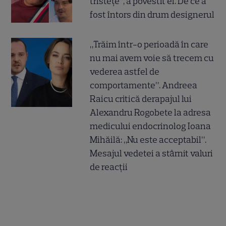
tristețe”, a povestit el. De ce a
fost întors din drum designerul
„Trăim într-o perioadă în care
nu mai avem voie să trecem cu
vederea astfel de
comportamente”. Andreea
Raicu critică derapajul lui
Alexandru Rogobete la adresa
medicului endocrinolog Ioana
Mihăilă: „Nu este acceptabil”.
Mesajul vedetei a stârnit valuri
de reacții