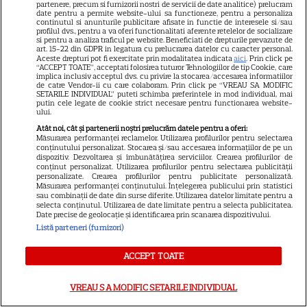
partenere, precum si furnizorii nostri de servicii de date analitice) prelucram
ales nume speciale pentru
date pentru a permite website-ului sa functioneze, pentru a personaliza
continutul si anunturile publicitare afisate in functie de interesele si/sau
copii: de la Nina, fetița Laurei
profilul dvs., pentru a va oferi functionalitati aferente retelelor de socializare
68
si pentru a analiza traficul pe website. Beneficiati de drepturile prevazute de
Cosoi, la Jessica lui Pepe și
art. 15-22 din GDPR in legatura cu prelucrarea datelor cu caracter personal.
Josephine a Ginei Pistol
Aceste drepturi pot fi exercitate prin modalitatea indicata
aici
. Prin click pe
“ACCEPT TOATE”, acceptati folosirea tuturor Tehnologiilor de tip Cookie, care
implica inclusiv acceptul dvs. cu privire la stocarea/accesarea informatiilor
de catre Vendor-ii cu care colaboram. Prin click pe “VREAU SA MODIFIC
SETARILE INDIVIDUAL” puteti schimba preferintele in mod individual, mai
TELEVIZIUNE
Exclusiv
putin cele legate de cookie strict necesare pentru functionarea website-
ului.
Oana Monea, dezvăluiri despre
Atât noi, cât și partenerii noștri prelucrăm datele pentru a oferi:
„Insula Iubirii: Reuniuni”. Ce
Măsurarea performanței reclamelor. Utilizarea profilurilor pentru selectarea
conținutului personalizat. Stocarea și/sau accesarea informațiilor de pe un
spune despre foștii
dispozitiv. Dezvoltarea și îmbunătățirea serviciilor. Crearea profilurilor de
16
concurenți: „Anumite lucruri
conținut personalizat. Utilizarea profilurilor pentru selectarea publicității
personalizate. Crearea profilurilor pentru publicitate personalizată.
au rămas nerezolvate”
Măsurarea performanței conținutului. Înțelegerea publicului prin statistici
EXCLUSIV
sau combinații de date din surse diferite. Utilizarea datelor limitate pentru a
selecta conținutul. Utilizarea de date limitate pentru a selecta publicitatea.
Date precise de geolocație și identificarea prin scanarea dispozitivului.
Listă parteneri (furnizori)
VEDETE ROMÂNEŞTI
Chef Orlando Zaharia și soția
ACCEPT TOATE
lui, Mădălina, au împlinit 22 de
ani de căsnicie. Cum arătau în
VREAU SA MODIFIC SETARILE INDIVIDUAL
11
ziua nunții și povestea lor de