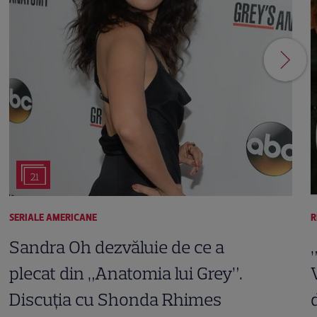
21
SERIALE AMERICANE
R
Sandra Oh dezvăluie de ce a
plecat din „Anatomia lui Grey”.
Discuția cu Shonda Rhimes