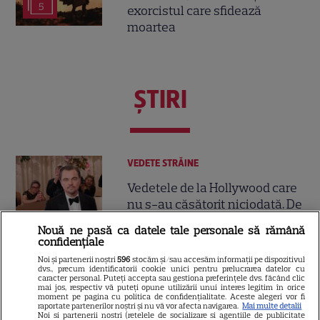
5
exorcistul care sfidează
moartea
ŞTIRI
VEDETE STRĂINE
Vedetele de la Hollywood care
nu s-au căsătorit niciodată. De
ce Leonardo DiCaprio și
Nouă ne pasă ca datele tale personale să rămână
Charlize Theron au evitat
confidențiale
altarul
Noi și partenerii noștri
596
stocăm și/sau accesăm informații pe dispozitivul
dvs., precum identificatorii cookie unici pentru prelucrarea datelor cu
caracter personal. Puteți accepta sau gestiona preferințele dvs. făcând clic
mai jos, respectiv vă puteți opune utilizării unui interes legitim în orice
VEDETE ROMÂNEŞTI
moment pe pagina cu politica de confidențialitate. Aceste alegeri vor fi
raportate partenerilor noștri și nu vă vor afecta navigarea.
Mai multe detalii
Vedete din România care au
Noi si partenerii nostri (retelele de socializare si agentiile de publicitate