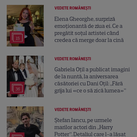
VEDETE ROMÂNEŞTI
Elena Gheorghe, surpriză
emoționantă de ziua ei. Ce a
pregătit soțul artistei când
15
credea că merge doar la cină
VEDETE ROMÂNEŞTI
Gabriela Oțil a publicat imagini
de la nuntă, la aniversarea
căsătoriei cu Dani Oțil: „Fără
36
grija lui «ce o să zică lumea»”
VEDETE ROMÂNEŞTI
Ștefan Iancu, pe urmele
marilor actori din „Harry
Potter”. Detaliul care l-a lăsat