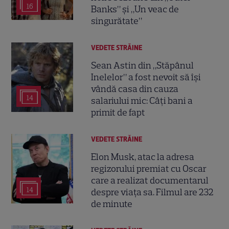
16
Banks” și „Un veac de
singurătate”
VEDETE STRĂINE
Sean Astin din „Stăpânul
Inelelor” a fost nevoit să își
vândă casa din cauza
14
salariului mic: Câți bani a
primit de fapt
VEDETE STRĂINE
Elon Musk, atac la adresa
regizorului premiat cu Oscar
care a realizat documentarul
14
despre viața sa. Filmul are 232
de minute