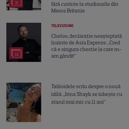
21
fără cuvinte la studiourile din
Marea Britanie
TELEVIZIUNE
Cheloo, declarație neașteptată
înainte de Asia Express: „Cred
că e singura chestie la care m-
12
am gândit”
Tabloidele scriu despre o nouă
idilă: „Irina Shayk se iubește cu
starul mai mic cu 11 ani”