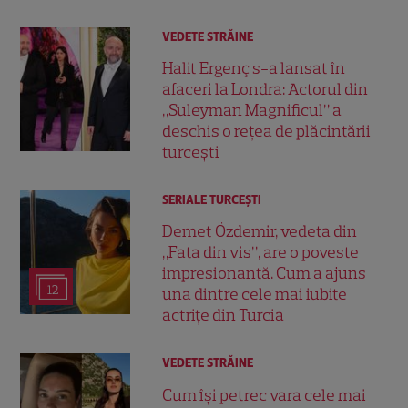
VEDETE STRĂINE
Halit Ergenç s-a lansat în
afaceri la Londra: Actorul din
„Suleyman Magnificul” a
deschis o rețea de plăcintării
turcești
SERIALE TURCEŞTI
Demet Özdemir, vedeta din
„Fata din vis”, are o poveste
impresionantă. Cum a ajuns
12
una dintre cele mai iubite
actrițe din Turcia
VEDETE STRĂINE
Cum își petrec vara cele mai