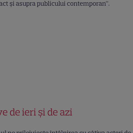
ct și asupra publicului contemporan”.
e de ieri și de azi
ul ne prilejuiește întâlnirea cu câțiva actori de