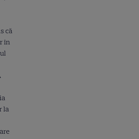
is că
r în
nul
A
ia
r la
 are