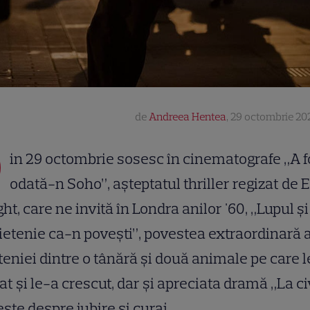
de
Andreea Hentea
,
29 octombrie 202
D
in 29 octombrie sosesc în cinematografe „A f
odată-n Soho”, așteptatul thriller regizat de 
ht, care ne invită în Londra anilor '60, „Lupul și 
ietenie ca-n povești”, povestea extraordinară 
teniei dintre o tânără și două animale pe care 
at și le-a crescut, dar și apreciata dramă „La civ
ste despre iubire și curaj.