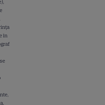
),
de
ă
rința
e în
ograf
ise
o
ante,
a,