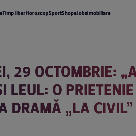
te
Timp liber
Horoscop
Sport
Shop
eJobs
Imobiliare
I, 29 OCTOMBRIE: „
I LEUL: O PRIETENIE
A DRAMĂ „LA CIVIL” 