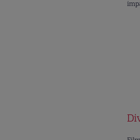
impa
Div
Film