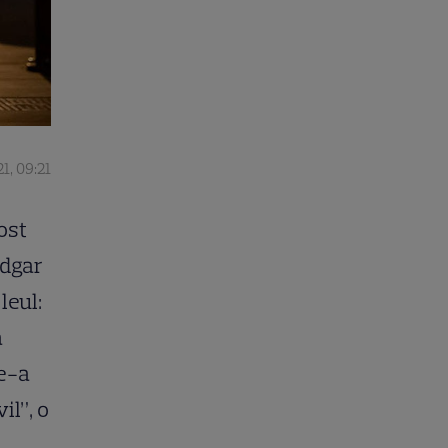
1, 09:21
ost
Edgar
leul:
a
le-a
il”, o