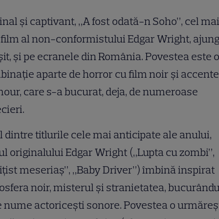
inal și captivant, „A fost odată-n Soho”, cel ma
film al non-conformistului Edgar Wright, ajung
șit, și pe ecranele din România. Povestea este 
inație aparte de horror cu film noir și accente
our, care s-a bucurat, deja, de numeroase
cieri.
 dintre titlurile cele mai anticipate ale anului,
ul originalului Edgar Wright („Lupta cu zombi”,
ițist meseriaș”, „Baby Driver”) îmbină inspirat
sfera noir, misterul și stranietatea, bucurând
e nume actoricești sonore. Povestea o urmăreș