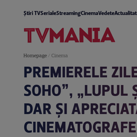
Știri TV
Seriale
Streaming
Cinema
Vedete
Actualita
Homepage
/
Cinema
PREMIERELE ZILE
SOHO”, „LUPUL Ș
DAR ȘI APRECIAT
CINEMATOGRAFE