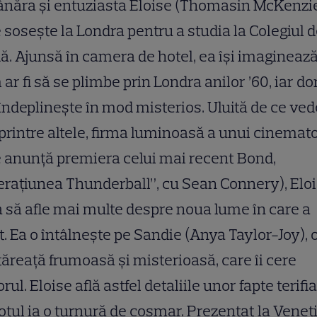
ânăra și entuziasta Eloise (Thomasin McKenzie
 sosește la Londra pentru a studia la Colegiul 
. Ajunsă în camera de hotel, ea își imagineaz
ar fi să se plimbe prin Londra anilor ’60, iar do
 îndeplinește în mod misterios. Uluită de ce ved
(printre altele, firma luminoasă a unui cinemat
 anunță premiera celui mai recent Bond,
rațiunea Thunderball”, cu Sean Connery), Elo
 să afle mai multe despre noua lume în care a
t. Ea o întâlnește pe Sandie (Anya Taylor-Joy), 
ăreață frumoasă și misterioasă, care îi cere
orul. Eloise află astfel detaliile unor fapte terifi
totul ia o turnură de coșmar. Prezentat la Veneți