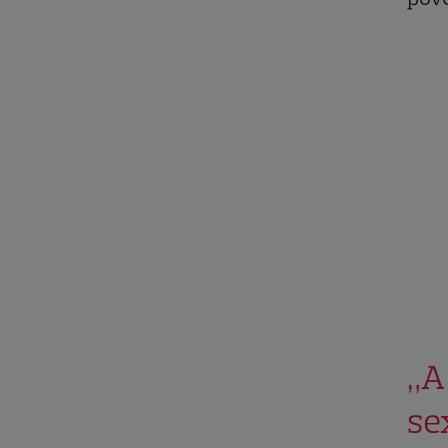
„A
se