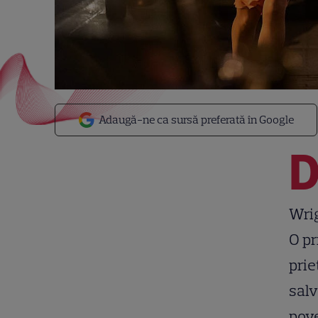
Adaugă-ne ca sursă preferată în Google
Wrig
O pr
prie
salv
pove