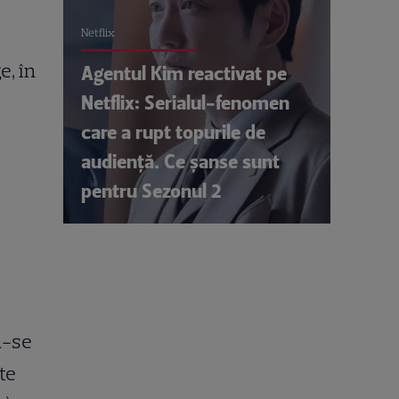
Netflix
i
e, în
Agentul Kim reactivat pe
Netflix: Serialul-fenomen
o
care a rupt topurile de
audiență. Ce șanse sunt
pentru Sezonul 2
u-se
te