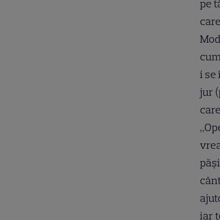
pe t
care
Modă
cum 
i se
jur 
care
„Ope
vrea
păși
cânt
ajut
iar 