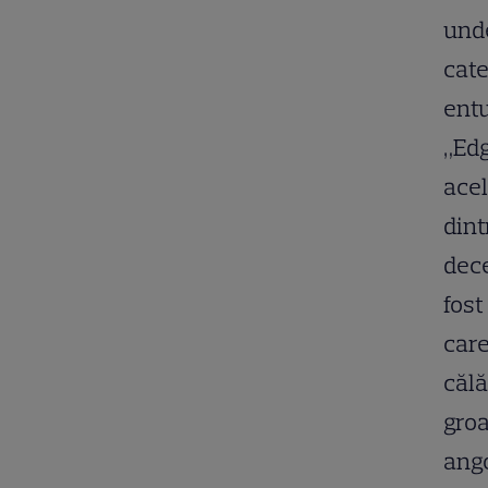
unde
cate
entu
„Edg
acel
dint
dece
fost
care
călă
groa
ango