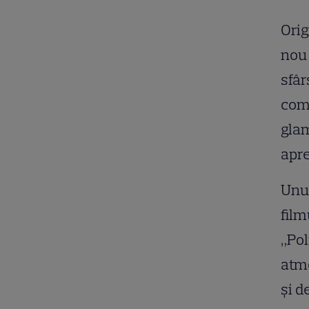
Orig
nou 
sfâr
comb
glam
apre
Unul
film
„Pol
atmo
și d