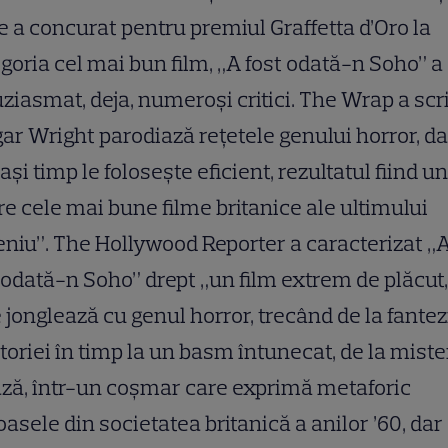
 a concurat pentru premiul Graffetta d’Oro la
goria cel mai bun film, „A fost odată-n Soho” a
ziasmat, deja, numeroși critici. The Wrap a scr
ar Wright parodiază rețetele genului horror, da
ași timp le folosește eficient, rezultatul fiind u
re cele mai bune filme britanice ale ultimului
niu”. The Hollywood Reporter a caracterizat „
 odată-n Soho” drept „un film extrem de plăcut,
 jonglează cu genul horror, trecând de la fantez
toriei în timp la un basm întunecat, de la miste
ză, într-un coșmar care exprimă metaforic
asele din societatea britanică a anilor ’60, dar