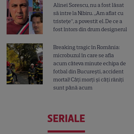
Alinei Sorescu, nu a fost lăsat
să intre la Nibiru. „Am aflat cu
tristețe”, a povestit el. De ce a
fost întors din drum designerul
Breaking tragic în România:
microbuzul în care se afla
acum câteva minute echipa de
fotbal din București, accident
mortal! Câți morți și câți răniți
sunt până acum
SERIALE