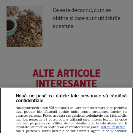
Ce este decoctul, cum se
obţine şi care sunt utilizările
acestuia
ALTE ARTICOLE
INTERESANTE
Nouă ne pasă ca datele tale personale să rămână
confidențiale
Noi și partenerii noștri
596
stocăm și/sau accesăm informații pe dispozitivul
VEDETE STRĂINE
dvs., precum identificatorii cookie unici pentru prelucrarea datelor cu
caracter personal. Puteți accepta sau gestiona preferințele dvs. făcând clic
mai jos, respectiv vă puteți opune utilizării unui interes legitim în orice
„Povestea peștelui posac”,
moment pe pagina cu politica de confidențialitate. Aceste alegeri vor fi
aventura animată inspirată
raportate partenerilor noștri și nu vă vor afecta navigarea.
Mai multe detalii
Noi si partenerii nostri (retelele de socializare si agentiile de publicitate