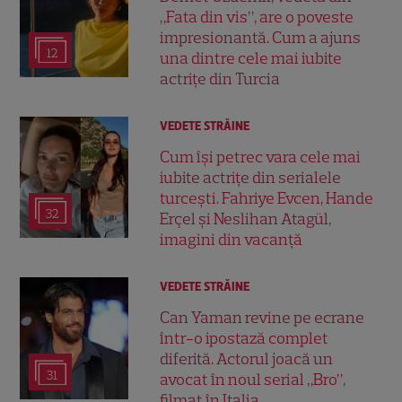
„Fata din vis”, are o poveste
impresionantă. Cum a ajuns
12
una dintre cele mai iubite
actrițe din Turcia
VEDETE STRĂINE
Cum își petrec vara cele mai
iubite actrițe din serialele
turcești. Fahriye Evcen, Hande
32
Erçel și Neslihan Atagül,
imagini din vacanță
VEDETE STRĂINE
Can Yaman revine pe ecrane
într-o ipostază complet
diferită. Actorul joacă un
31
avocat în noul serial „Bro”,
filmat în Italia