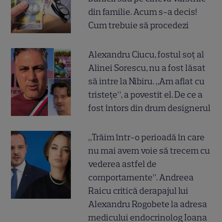
din familie. Acum s-a decis!
Cum trebuie să procedezi
Alexandru Ciucu, fostul soț al
Alinei Sorescu, nu a fost lăsat
să intre la Nibiru. „Am aflat cu
tristețe”, a povestit el. De ce a
fost întors din drum designerul
„Trăim într-o perioadă în care
nu mai avem voie să trecem cu
vederea astfel de
comportamente”. Andreea
Raicu critică derapajul lui
Alexandru Rogobete la adresa
medicului endocrinolog Ioana