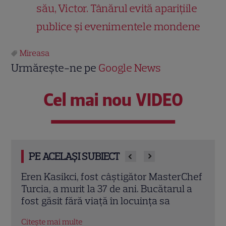
său, Victor. Tânărul evită aparițiile
publice și evenimentele mondene
Mireasa
Urmărește-ne pe
Google News
Cel mai nou VIDEO
PE ACELAȘI SUBIECT
rChef
Trei cupluri revin la „Insula Iubirii –
Chel
l a
Reuniuni”. Ce se întâmplă când se
de A
întâlnesc din nou cu Radu Vâlcan
ches
Citește mai multe
Citeș