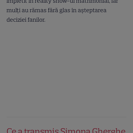
împletit în reality show-ul matrimonial, iar
mulți au rămas fără glas în așteptarea
deciziei fanilor.
Ce a transmis Simona Gherghe