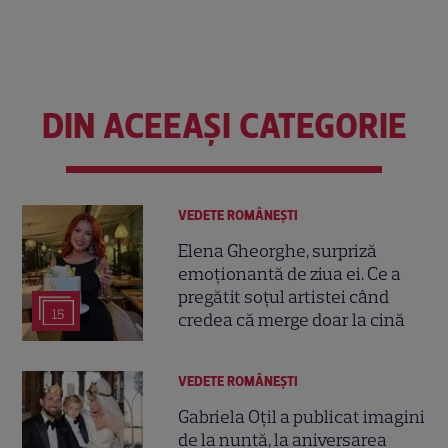
DIN ACEEAȘI CATEGORIE
VEDETE ROMÂNEŞTI
Elena Gheorghe, surpriză
emoționantă de ziua ei. Ce a
pregătit soțul artistei când
15
credea că merge doar la cină
VEDETE ROMÂNEŞTI
Gabriela Oțil a publicat imagini
de la nuntă, la aniversarea