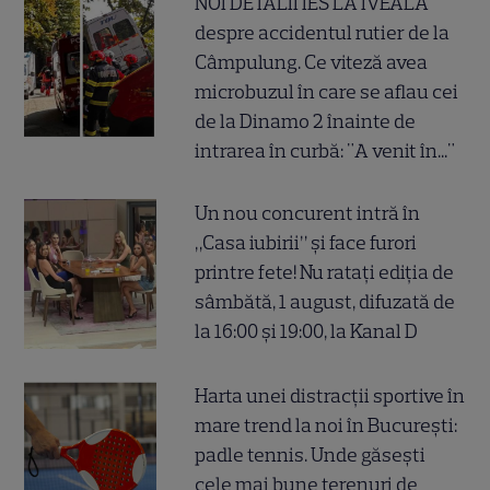
NOI DETALII IES LA IVEALĂ
despre accidentul rutier de la
Câmpulung. Ce viteză avea
microbuzul în care se aflau cei
de la Dinamo 2 înainte de
intrarea în curbă: "A venit în..."
Un nou concurent intră în
„Casa iubirii” și face furori
printre fete! Nu ratați ediția de
sâmbătă, 1 august, difuzată de
la 16:00 și 19:00, la Kanal D
Harta unei distracții sportive în
mare trend la noi în București:
padle tennis. Unde găsești
cele mai bune terenuri de