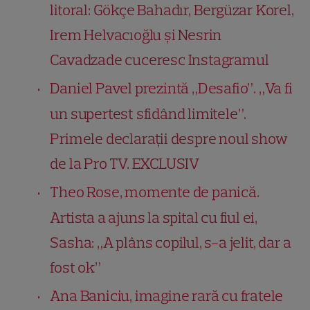
litoral: Gökçe Bahadır, Bergüzar Korel,
Irem Helvacıoğlu și Nesrin
Cavadzade cuceresc Instagramul
Daniel Pavel prezintă „Desafio”. „Va fi
un supertest sfidând limitele”.
Primele declarații despre noul show
de la Pro TV. EXCLUSIV
Theo Rose, momente de panică.
Artista a ajuns la spital cu fiul ei,
Sasha: „A plâns copilul, s-a jelit, dar a
fost ok”
Ana Baniciu, imagine rară cu fratele