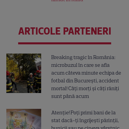
ARTICOLE PARTENERI
Breaking tragic în România:
microbuzul în care se afla
acum câteva minute echipa de
fotbal din București, accident
mortal! Câți morți și câți răniți
sunt până acum
Atenție! Poți primi bani de la
stat dacă-ți îngrijești părinții,
bunicii sau pe cineva vârstnic