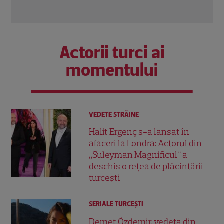
Actorii turci ai
momentului
VEDETE STRĂINE
Halit Ergenç s-a lansat în
afaceri la Londra: Actorul din
„Suleyman Magnificul” a
deschis o rețea de plăcintării
turcești
SERIALE TURCEŞTI
Demet Özdemir, vedeta din