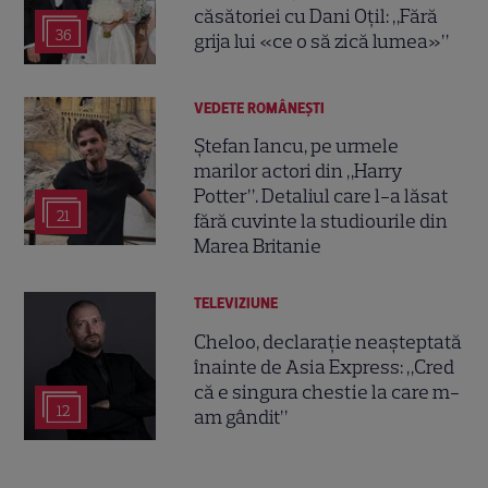
căsătoriei cu Dani Oțil: „Fără
36
grija lui «ce o să zică lumea»”
VEDETE ROMÂNEŞTI
Ștefan Iancu, pe urmele
marilor actori din „Harry
Potter”. Detaliul care l-a lăsat
21
fără cuvinte la studiourile din
Marea Britanie
TELEVIZIUNE
Cheloo, declarație neașteptată
înainte de Asia Express: „Cred
că e singura chestie la care m-
12
am gândit”