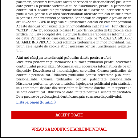
dintr-un bestseller The New
partenere, precum si furnizorii nostri de servicii de date analitice) prelucram
date pentru a permite website-ului sa functioneze, pentru a personaliza
11
York Times, ajunge în
continutul si anunturile publicitare afisate in functie de interesele si/sau
profilul dvs., pentru a va oferi functionalitati aferente retelelor de socializare
cinematografe pe 7 august
si pentru a analiza traficul pe website. Beneficiati de drepturile prevazute de
art. 15-22 din GDPR in legatura cu prelucrarea datelor cu caracter personal.
Aceste drepturi pot fi exercitate prin modalitatea indicata
aici
. Prin click pe
“ACCEPT TOATE”, acceptati folosirea tuturor Tehnologiilor de tip Cookie, care
NETFLIX
implica inclusiv acceptul dvs. cu privire la stocarea/accesarea informatiilor
de catre Vendor-ii cu care colaboram. Prin click pe “VREAU SA MODIFIC
Noutăți Netflix în august 2026:
SETARILE INDIVIDUAL” puteti schimba preferintele in mod individual, mai
putin cele legate de cookie strict necesare pentru functionarea website-
Robert De Niro, „Nosferatu” și
ului.
noile sezoane din „Outer
Atât noi, cât și partenerii noștri prelucrăm datele pentru a oferi:
16
Măsurarea performanței reclamelor. Utilizarea profilurilor pentru selectarea
Banks” și „Un veac de
conținutului personalizat. Stocarea și/sau accesarea informațiilor de pe un
singurătate”
dispozitiv. Dezvoltarea și îmbunătățirea serviciilor. Crearea profilurilor de
conținut personalizat. Utilizarea profilurilor pentru selectarea publicității
personalizate. Crearea profilurilor pentru publicitate personalizată.
Măsurarea performanței conținutului. Înțelegerea publicului prin statistici
VEDETE STRĂINE
sau combinații de date din surse diferite. Utilizarea datelor limitate pentru a
selecta conținutul. Utilizarea de date limitate pentru a selecta publicitatea.
Date precise de geolocație și identificarea prin scanarea dispozitivului.
Sean Astin din „Stăpânul
Listă parteneri (furnizori)
Inelelor” a fost nevoit să își
vândă casa din cauza
ACCEPT TOATE
14
salariului mic: Câți bani a
primit de fapt
VREAU SA MODIFIC SETARILE INDIVIDUAL