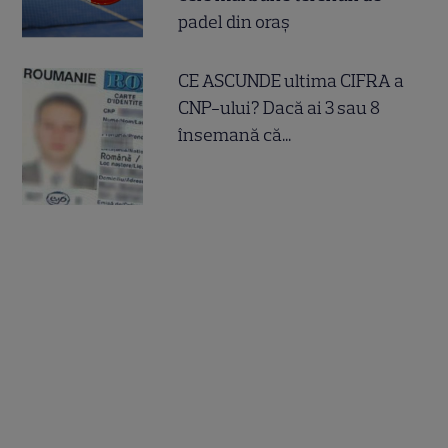
padel din oraș
CE ASCUNDE ultima CIFRA a
CNP-ului? Dacă ai 3 sau 8
însemană că...