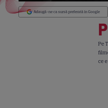
Adaugă-ne ca sursă preferată în Google
P
Pe T
film
ce e