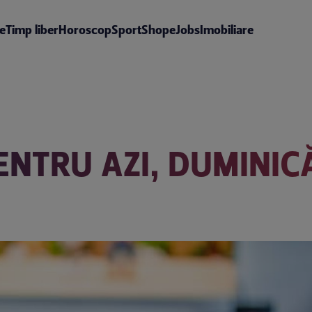
te
Timp liber
Horoscop
Sport
Shop
eJobs
Imobiliare
NTRU AZI, DUMINIC