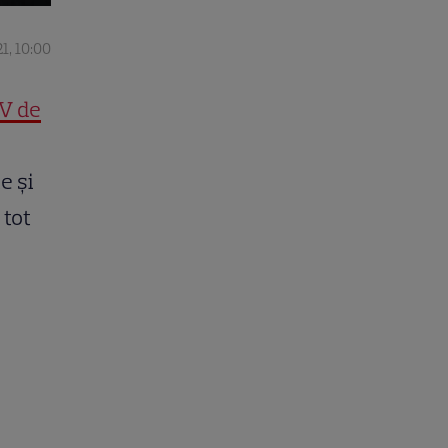
1, 10:00
V de
e și
 tot