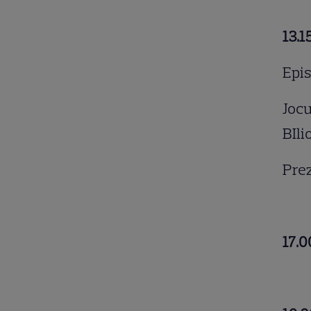
13.
Epis
Jocu
BIli
Prez
17.0