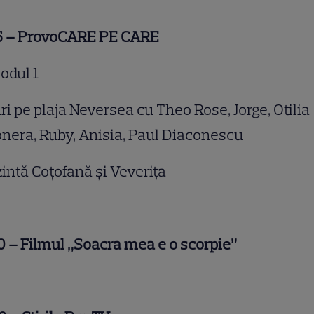
15 – ProvoCARE PE CARE
odul 1
ri pe plaja Neversea cu Theo Rose, Jorge, Otilia
onera, Ruby, Anisia, Paul Diaconescu
intă Coțofană și Veverița
0 – Filmul „Soacra mea e o scorpie”