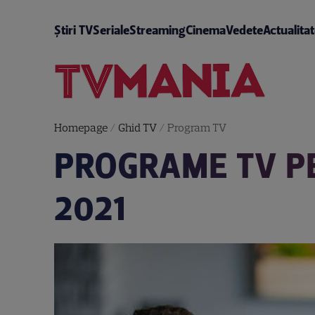
Știri TV
Seriale
Streaming
Cinema
Vedete
Actualita
Homepage
/
Ghid TV
/
Program TV
PROGRAME TV PE
2021