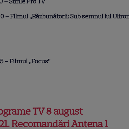
00
– Știrile Pro TV
0 – Filmul „Răzbunătorii: Sub semnul lui Ultro
5 – Filmul „Focus”
ograme TV 8 august
21.
Recomandări Antena 1