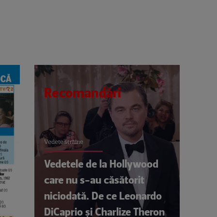
Recomandări
Vedete străine
Vedetele de la Hollywood
care nu s-au căsătorit
niciodată. De ce Leonardo
DiCaprio și Charlize Theron