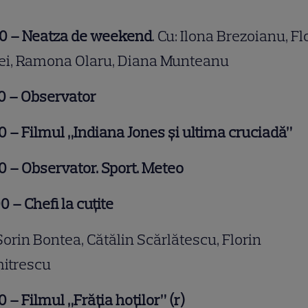
00 – Neatza de weekend
. Cu: Ilona Brezoianu, Fl
tei, Ramona Olaru, Diana Munteanu
0 – Observator
0 – Filmul „Indiana Jones și ultima cruciadă”
0 – Observator. Sport. Meteo
00
– Chefi la cuțite
Sorin Bontea, Cătălin Scărlătescu, Florin
itrescu
0
–
Filmul „Frăția hoților” (r)