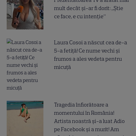
Prezentatoarea TV a arătat mai
mult decât și-ar fi dorit: „Știe
ce face, e cu intenție”
Laura Cosoi a născut cea de-a
5-a fetiță! Ce nume vechi și
frumos a ales vedeta pentru
micuță
Tragedia înfiorătoare a
momentului în România!
Artista noastră și-a luat Adio
pe Facebook și a murit! Am