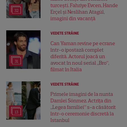
turcești. Fahriye Evcen, Hande
32
Erçel și Neslihan Atagül,
imagini din vacanță
VEDETE STRĂINE
Can Yaman revine pe ecrane
într-o ipostază complet
diferită. Actorul joacă un
31
avocat în noul serial „Bro”,
filmat în Italia
VEDETE STRĂINE
Primele imagini de la nunta
Damlei Sönmez. Actrița din
„Legea familiei” s-a căsătorit
13
într-o ceremonie discretă la
Istanbul