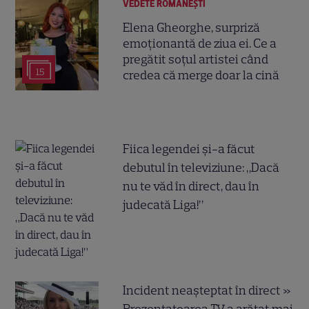
VEDETE ROMÂNEŞTI
Elena Gheorghe, surpriză
emoționantă de ziua ei. Ce a
pregătit soțul artistei când
15
credea că merge doar la cină
Fiica legendei și-a făcut
debutul în televiziune: „Dacă
nu te văd în direct, dau în
judecată Liga!”
Incident neașteptat în direct »