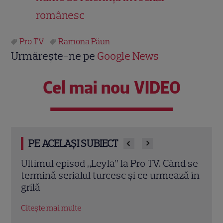
românesc
Pro TV
Ramona Păun
Urmărește-ne pe
Google News
Cel mai nou VIDEO
PE ACELAȘI SUBIECT
d se
A apărut revista TVmania nr. 30. Irina
Irin
ză în
Rimes este vedeta copertei, iar Iuliana
sezo
Pepene și marile premiere TV
schi
completează noua ediție
EXC
Citește mai multe
Citeș