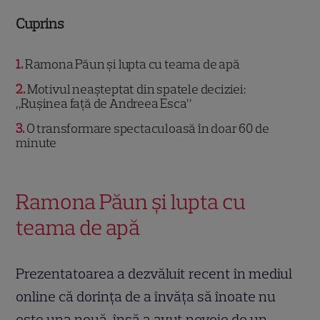
Cuprins
1
Ramona Păun și lupta cu teama de apă
2
Motivul neașteptat din spatele deciziei:
„Rușinea față de Andreea Esca”
3
O transformare spectaculoasă în doar 60 de
minute
Ramona Păun și lupta cu
teama de apă
Prezentatoarea a dezvăluit recent în mediul
online că dorința de a învăța să înoate nu
este una nouă, însă a avut nevoie de un