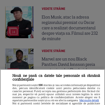
VEDETE STRĂINE
Elon Musk, atac la adresa
regizorului premiat cu Oscar
care a realizat documentarul
14
despre viața sa. Filmul are 232
de minute
VEDETE STRĂINE
Marvel are un nou Black
Panther. David Jonsson preia
moștenirea lui Chadwick
3
Boseman
Nouă ne pasă ca datele tale personale să rămână
confidențiale
Noi și partenerii noștri
596
stocăm și/sau accesăm informații pe dispozitivul
dvs., precum identificatorii cookie unici pentru prelucrarea datelor cu
VEDETE STRĂINE
caracter personal. Puteți accepta sau gestiona preferințele dvs. făcând clic
mai jos, respectiv vă puteți opune utilizării unui interes legitim în orice
Ryan Gosling este noul Ghost
moment pe pagina cu politica de confidențialitate. Aceste alegeri vor fi
raportate partenerilor noștri și nu vă vor afecta navigarea.
Mai multe detalii
Rider din Universul Marvel.
Noi si partenerii nostri (retelele de socializare si agentiile de publicitate