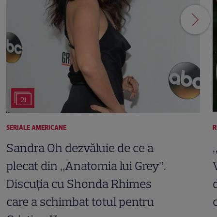
21
SERIALE AMERICANE
R
Sandra Oh dezvăluie de ce a
plecat din „Anatomia lui Grey”.
Discuția cu Shonda Rhimes
care a schimbat totul pentru