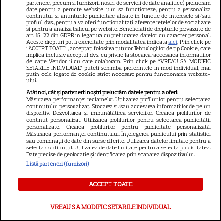
partenere, precum si furnizorii nostri de servicii de date analitice) prelucram
Anunțul făcut la Comic-Con i-
date pentru a permite website-ului sa functioneze, pentru a personaliza
continutul si anunturile publicitare afisate in functie de interesele si/sau
7
a entuziasmat pe fani
profilul dvs., pentru a va oferi functionalitati aferente retelelor de socializare
si pentru a analiza traficul pe website. Beneficiati de drepturile prevazute de
art. 15-22 din GDPR in legatura cu prelucrarea datelor cu caracter personal.
Aceste drepturi pot fi exercitate prin modalitatea indicata
aici
. Prin click pe
“ACCEPT TOATE”, acceptati folosirea tuturor Tehnologiilor de tip Cookie, care
DISNEY PLUS
implica inclusiv acceptul dvs. cu privire la stocarea/accesarea informatiilor
de catre Vendor-ii cu care colaboram. Prin click pe “VREAU SA MODIFIC
„Diavolul se îmbracă de la
SETARILE INDIVIDUAL” puteti schimba preferintele in mod individual, mai
putin cele legate de cookie strict necesare pentru functionarea website-
Prada 2” s-a lansat pe Disney+.
ului.
Meryl Streep și Anne
Atât noi, cât și partenerii noștri prelucrăm datele pentru a oferi:
Hathaway revin la revista
Măsurarea performanței reclamelor. Utilizarea profilurilor pentru selectarea
conținutului personalizat. Stocarea și/sau accesarea informațiilor de pe un
Runway
dispozitiv. Dezvoltarea și îmbunătățirea serviciilor. Crearea profilurilor de
conținut personalizat. Utilizarea profilurilor pentru selectarea publicității
personalizate. Crearea profilurilor pentru publicitate personalizată.
Măsurarea performanței conținutului. Înțelegerea publicului prin statistici
VEDETE STRĂINE
sau combinații de date din surse diferite. Utilizarea datelor limitate pentru a
selecta conținutul. Utilizarea de date limitate pentru a selecta publicitatea.
Meryl Streep, gest
Date precise de geolocație și identificarea prin scanarea dispozitivului.
Listă parteneri (furnizori)
impresionant pentru Anne
Hathaway și Emily Blunt la
ACCEPT TOATE
9
„Diavolul se îmbracă de la
Prada 2”. Ce salarii ar fi primit
VREAU SA MODIFIC SETARILE INDIVIDUAL
actrițele