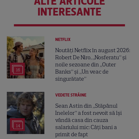
ALTE ARTICOLE
INTERESANTE
NETFLIX
Noutăți Netflix în august 2026:
Robert De Niro, „Nosferatu” și
noile sezoane din „Outer
16
Banks” și „Un veac de
singurătate”
VEDETE STRĂINE
Sean Astin din „Stăpânul
Inelelor” a fost nevoit să își
vândă casa din cauza
14
salariului mic: Câți bani a
primit de fapt