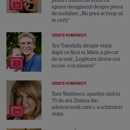
peste 1 milion de euro! Ce
10
spune designerul despre piesa
de mobilier: „Nu prea ai timp să
te cerți”
VEDETE ROMÂNEŞTI
Teo Trandafir, despre viața
după ce fiica ei, Maia, a plecat
de acasă: „Legătura dintre noi
7
nu ne-o ia nimeni”
VEDETE ROMÂNEŞTI
Tora Vasilescu, apariție rară la
75 de ani. Drama din
adolescență care i-a schimbat
24
viața