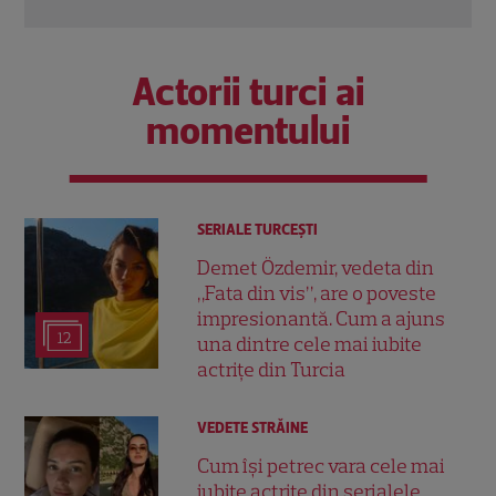
Actorii turci ai
momentului
SERIALE TURCEŞTI
Demet Özdemir, vedeta din
„Fata din vis”, are o poveste
impresionantă. Cum a ajuns
12
una dintre cele mai iubite
actrițe din Turcia
VEDETE STRĂINE
Cum își petrec vara cele mai
iubite actrițe din serialele