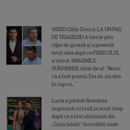
VIDEO Călin Donca, LA UN PAS
DE TRAGEDIE! A trecut prin
clipe de groază și a povestit
totul abia după ce PERICOLUL
a trecut. IMAGINILE
SURPRINSE chiar de el: "Noroc
că a fost pomul. Era să-mi dea
în cap cu..."
Lucia a părăsit România
împreună cu Iosif, la scurt timp
după ce a fost eliminată din
„Casa iubirii”. Incredibil unde