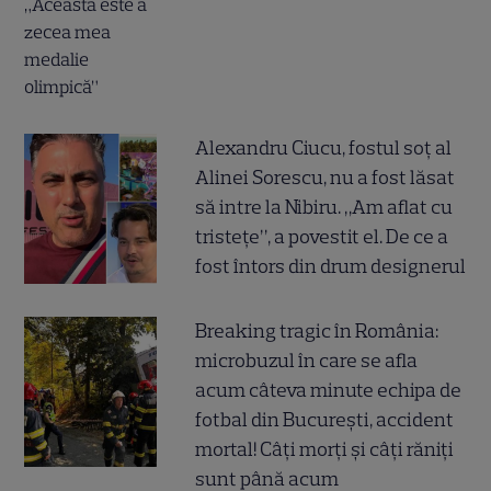
Alexandru Ciucu, fostul soț al
Alinei Sorescu, nu a fost lăsat
să intre la Nibiru. „Am aflat cu
tristețe”, a povestit el. De ce a
fost întors din drum designerul
Breaking tragic în România:
microbuzul în care se afla
acum câteva minute echipa de
fotbal din București, accident
mortal! Câți morți și câți răniți
sunt până acum