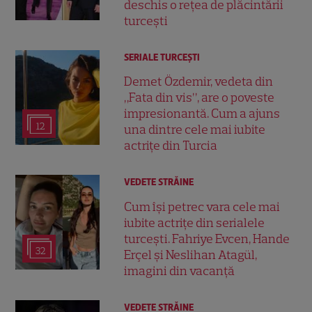
deschis o rețea de plăcintării
turcești
SERIALE TURCEŞTI
Demet Özdemir, vedeta din
„Fata din vis”, are o poveste
impresionantă. Cum a ajuns
12
una dintre cele mai iubite
actrițe din Turcia
VEDETE STRĂINE
Cum își petrec vara cele mai
iubite actrițe din serialele
turcești. Fahriye Evcen, Hande
32
Erçel și Neslihan Atagül,
imagini din vacanță
VEDETE STRĂINE