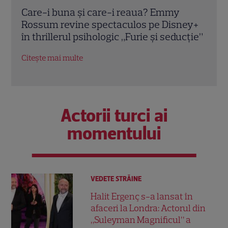
Ghid de streaming, 20 – 26 iulie: „Star
În l
ey+
Trek: Noi lumi stranii” revine cu sezonul
Coop
cție”
4. Ce filme noi intră pe Netflix și Max
dram
regă
Citește mai multe
Citeș
Actorii turci ai
momentului
VEDETE STRĂINE
Halit Ergenç s-a lansat în
afaceri la Londra: Actorul din
„Suleyman Magnificul” a