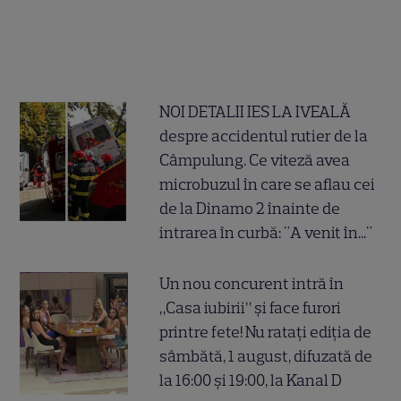
NOI DETALII IES LA IVEALĂ
despre accidentul rutier de la
Câmpulung. Ce viteză avea
microbuzul în care se aflau cei
de la Dinamo 2 înainte de
intrarea în curbă: "A venit în..."
Un nou concurent intră în
„Casa iubirii” și face furori
printre fete! Nu ratați ediția de
sâmbătă, 1 august, difuzată de
la 16:00 și 19:00, la Kanal D