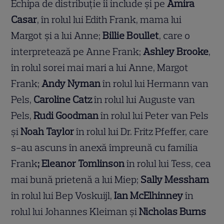
Echipa de distribuție îi include și pe
Amira
Casar
, în rolul lui Edith Frank, mama lui
Margot și a lui Anne;
Billie Boullet
, care o
interpretează pe Anne Frank;
Ashley Brooke
,
în rolul sorei mai mari a lui Anne, Margot
Frank;
Andy Nyman
în rolul lui Hermann van
Pels,
Caroline Catz
în rolul lui Auguste van
Pels,
Rudi Goodman
în rolul lui Peter van Pels
și
Noah Taylor
în rolul lui Dr. Fritz Pfeffer, care
s-au ascuns în anexă împreună cu familia
Frank
; Eleanor Tomlinson
în rolul lui Tess, cea
mai bună prietenă a lui Miep;
Sally Messham
în rolul lui Bep Voskuijl,
Ian McElhinney
în
rolul lui Johannes Kleiman și
Nicholas Burns