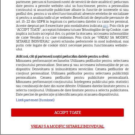
partenere, precum si furnizorii nostri de servicii de date analitice) prelucram
date pentru a permite website-ului sa functioneze, pentru a personaliza
continutul si anunturile publicitare afisate in functie de interesele si/sau
profilul dvs., pentru a va oferi functionalitati aferente retelelor de socializare
si pentru a analiza traficul pe website. Beneficiati de drepturile prevazute de
art. 15-22 din GDPR in legatura cu prelucrarea datelor cu caracter personal.
Aceste drepturi pot fi exercitate prin modalitatea indicata
aici
. Prin click pe
“ACCEPT TOATE”, acceptati folosirea tuturor Tehnologiilor de tip Cookie, care
implica inclusiv acceptul dvs. cu privire la stocarea/accesarea informatiilor
de catre Vendor-ii cu care colaboram. Prin click pe “VREAU SA MODIFIC
21
SETARILE INDIVIDUAL” puteti schimba preferintele in mod individual, mai
putin cele legate de cookie strict necesare pentru functionarea website-
ului.
Atât noi, cât și partenerii noștri prelucrăm datele pentru a oferi:
SERIALE AMERICANE
R
Măsurarea performanței reclamelor. Utilizarea profilurilor pentru selectarea
conținutului personalizat. Stocarea și/sau accesarea informațiilor de pe un
Sandra Oh dezvăluie de ce a
dispozitiv. Dezvoltarea și îmbunătățirea serviciilor. Crearea profilurilor de
conținut personalizat. Utilizarea profilurilor pentru selectarea publicității
personalizate. Crearea profilurilor pentru publicitate personalizată.
plecat din „Anatomia lui Grey”.
Măsurarea performanței conținutului. Înțelegerea publicului prin statistici
sau combinații de date din surse diferite. Utilizarea datelor limitate pentru a
selecta conținutul. Utilizarea de date limitate pentru a selecta publicitatea.
Discuția cu Shonda Rhimes
Date precise de geolocație și identificarea prin scanarea dispozitivului.
Listă parteneri (furnizori)
care a schimbat totul pentru
ACCEPT TOATE
Cristina Yang
VREAU SA MODIFIC SETARILE INDIVIDUAL