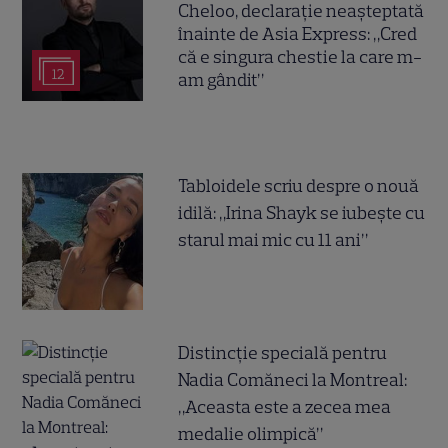
Cheloo, declarație neașteptată
înainte de Asia Express: „Cred
că e singura chestie la care m-
12
am gândit”
Tabloidele scriu despre o nouă
idilă: „Irina Shayk se iubește cu
starul mai mic cu 11 ani”
Distincție specială pentru
Nadia Comăneci la Montreal:
„Aceasta este a zecea mea
medalie olimpică”