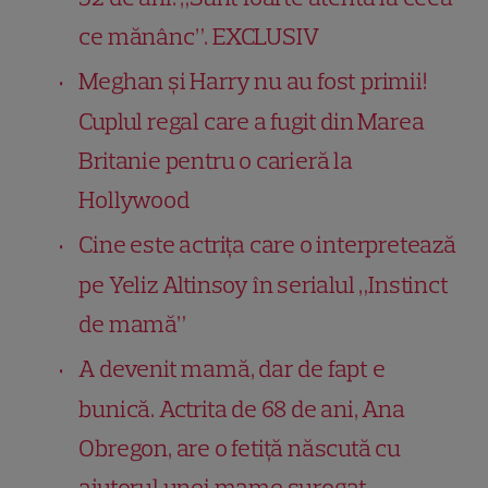
ce mănânc”. EXCLUSIV
Meghan și Harry nu au fost primii!
Cuplul regal care a fugit din Marea
Britanie pentru o carieră la
Hollywood
Cine este actrița care o interpretează
pe Yeliz Altinsoy în serialul „Instinct
de mamă”
A devenit mamă, dar de fapt e
bunică. Actrita de 68 de ani, Ana
Obregon, are o fetiță născută cu
ajutorul unei mame surogat