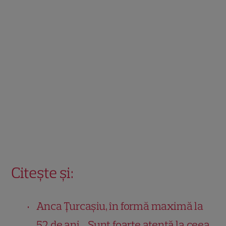
Citește și:
Anca Țurcașiu, în formă maximă la
52 de ani. „Sunt foarte atentă la ceea