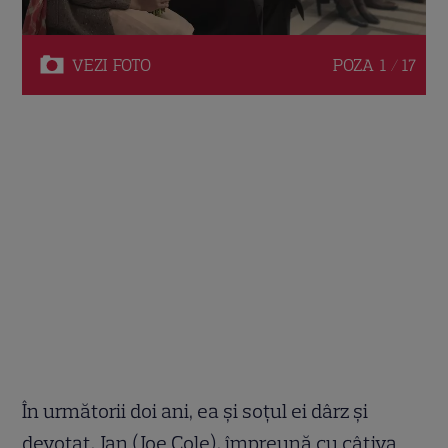
VEZI
FOTO
POZA
1 / 17
În următorii doi ani, ea și soțul ei dârz și
devotat, Jan (Joe Cole), împreună cu câțiva