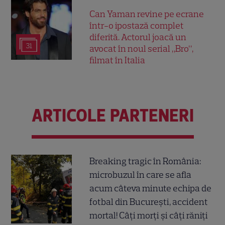
Can Yaman revine pe ecrane
într-o ipostază complet
diferită. Actorul joacă un
31
avocat în noul serial „Bro”,
filmat în Italia
ARTICOLE PARTENERI
Breaking tragic în România:
microbuzul în care se afla
acum câteva minute echipa de
fotbal din București, accident
mortal! Câți morți și câți răniți