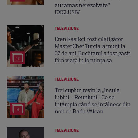
au rămas nerezolvate”
EXCLUSIV
TELEVIZIUNE
Eren Kasikci, fost câștigător
MasterChef Turcia, a murit la
37 de ani. Bucătarul a fost găsit
17
fără viață în locuința sa
TELEVIZIUNE
Trei cupluri revin la „Insula
Iubirii – Reuniuni”. Ce se
întâmplă când se întâlnesc din
4
nou cu Radu Vâlcan
TELEVIZIUNE