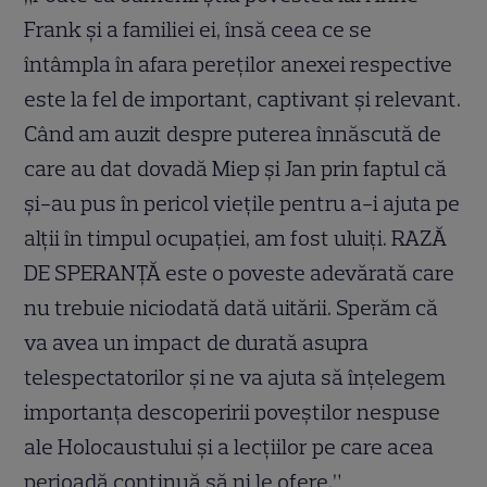
Frank și a familiei ei, însă ceea ce se
întâmpla în afara pereților anexei respective
este la fel de important, captivant și relevant.
Când am auzit despre puterea înnăscută de
care au dat dovadă Miep și Jan prin faptul că
și-au pus în pericol viețile pentru a-i ajuta pe
alții în timpul ocupației, am fost uluiți. RAZĂ
DE SPERANȚĂ este o poveste adevărată care
nu trebuie niciodată dată uitării. Sperăm că
va avea un impact de durată asupra
telespectatorilor și ne va ajuta să înțelegem
importanța descoperirii poveștilor nespuse
ale Holocaustului și a lecțiilor pe care acea
perioadă continuă să ni le ofere.”