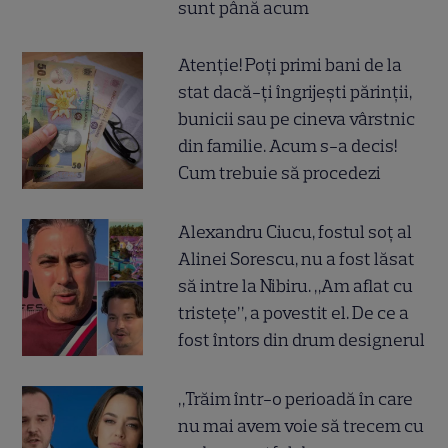
sunt până acum
Atenție! Poți primi bani de la
stat dacă-ți îngrijești părinții,
bunicii sau pe cineva vârstnic
din familie. Acum s-a decis!
Cum trebuie să procedezi
Alexandru Ciucu, fostul soț al
Alinei Sorescu, nu a fost lăsat
să intre la Nibiru. „Am aflat cu
tristețe”, a povestit el. De ce a
fost întors din drum designerul
„Trăim într-o perioadă în care
nu mai avem voie să trecem cu