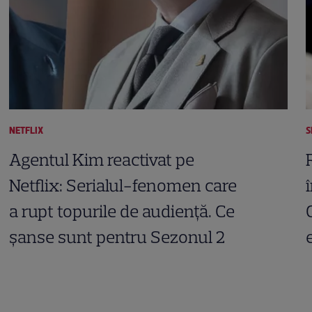
NETFLIX
S
Agentul Kim reactivat pe
Netflix: Serialul-fenomen care
a rupt topurile de audiență. Ce
șanse sunt pentru Sezonul 2