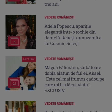
trei ani
VEDETE ROMÂNEŞTI
Adela Popescu, apariție
elegantă într-o rochie din
dantelă. Reacția amuzantă a
6
lui Cosmin Seleși
VEDETE ROMÂNEŞTI
Exclusiv
Magda Pălimariu, sărbătoare
dublă alături de fiul ei, Aksel.
„Este cel mai frumos cadou pe
25
care mi l-a făcut viața”.
EXCLUSIV
VEDETE ROMÂNEŞTI