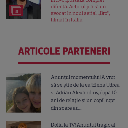
diferită. Actorul joacă un
31
avocat în noul serial „Bro”,
filmat în Italia
ARTICOLE PARTENERI
Anunțul momentului! A vrut
să se știe de la ea! Elena Udrea
și Adrian Alexandrov, după 10
ani de relație și un copil rupt
din soare au...
Doliu la TV! Anunțul tragic al