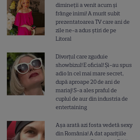
dimineții a venit acum și
frânge inimi! A murit subit
prezentatoarea TV care ani de
zile ne-a adus știri de pe
Litoral
Divorțul care zguduie
showbizul! E oficial! Și-au spus
adio în cel mai mare secret,
după aproape 20 de ani de
mariaj! S-a ales praful de
cuplul de aur din industria de
entertaining
Așa arată azi fosta vedetă sexy
din România! A dat aparițiile