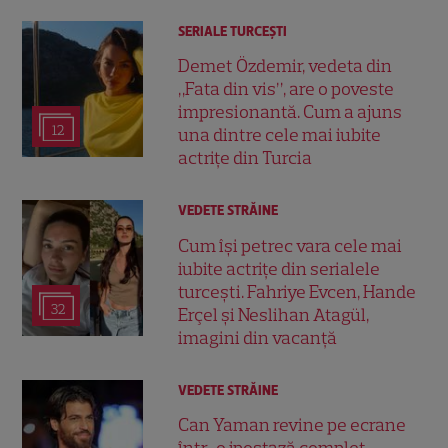
SERIALE TURCEŞTI
Demet Özdemir, vedeta din
„Fata din vis”, are o poveste
impresionantă. Cum a ajuns
12
una dintre cele mai iubite
actrițe din Turcia
VEDETE STRĂINE
Cum își petrec vara cele mai
iubite actrițe din serialele
turcești. Fahriye Evcen, Hande
32
Erçel și Neslihan Atagül,
imagini din vacanță
VEDETE STRĂINE
Can Yaman revine pe ecrane
într-o ipostază complet