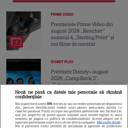
PRIME VIDEO
Premierele Prime Video din
august 2026: „Reacher”
sezonul 4, „Sterling Point” și
6
noi filme de neratat
DISNEY PLUS
Premiere Disney+ august
2026: „Camp Rock 3”,
„Futurama” și trilogia
17
„Stăpânul Inelelor” ajung pe
Nouă ne pasă ca datele tale personale să rămână
confidențiale
platformă
Noi și partenerii noștri
596
stocăm și/sau accesăm informații pe dispozitivul
dvs., precum identificatorii cookie unici pentru prelucrarea datelor cu
caracter personal. Puteți accepta sau gestiona preferințele dvs. făcând clic
DISNEY PLUS
mai jos, respectiv vă puteți opune utilizării unui interes legitim în orice
moment pe pagina cu politica de confidențialitate. Aceste alegeri vor fi
Premiere de neratat pe Netflix,
raportate partenerilor noștri și nu vă vor afecta navigarea.
Mai multe detalii
Noi si partenerii nostri (retelele de socializare si agentiile de publicitate