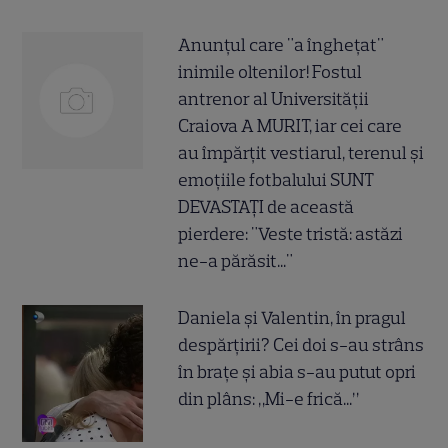
Anunțul care "a înghețat"
inimile oltenilor! Fostul
antrenor al Universității
Craiova A MURIT, iar cei care
au împărțit vestiarul, terenul și
emoțiile fotbalului SUNT
DEVASTAȚI de această
pierdere: "Veste tristă: astăzi
ne-a părăsit..."
Daniela și Valentin, în pragul
despărțirii? Cei doi s-au strâns
în brațe și abia s-au putut opri
din plâns: „Mi-e frică...”