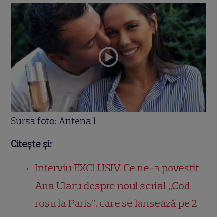
Sursa foto: Antena 1
Citește și:
Interviu EXCLUSIV. Ce ne-a povestit
Ana Ularu despre noul serial „Cod
roșu la Paris”, care se lansează pe 2