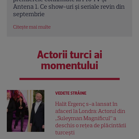
n din
ediție „Poftiți pe la noi – Poftiți la
inspi
întrecere”
Citeș
Citește mai multe
Actorii turci ai
momentului
VEDETE STRĂINE
Halit Ergenç s-a lansat în
afaceri la Londra: Actorul din
„Suleyman Magnificul” a
deschis o rețea de plăcintării
turcești