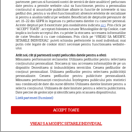
Disney+ și SkyShowtime în
partenere, precum si furnizorii nostri de servicii de date analitice) prelucram
date pentru a permite website-ului sa functioneze, pentru a personaliza
august: seriale noi, filme de
continutul si anunturile publicitare afisate in functie de interesele si/sau
15
profilul dvs., pentru a va oferi functionalitati aferente retelelor de socializare
colecție și vedete de top
si pentru a analiza traficul pe website. Beneficiati de drepturile prevazute de
art. 15-22 din GDPR in legatura cu prelucrarea datelor cu caracter personal.
Aceste drepturi pot fi exercitate prin modalitatea indicata
aici
. Prin click pe
“ACCEPT TOATE”, acceptati folosirea tuturor Tehnologiilor de tip Cookie, care
implica inclusiv acceptul dvs. cu privire la stocarea/accesarea informatiilor
CINEMA
de catre Vendor-ii cu care colaboram. Prin click pe “VREAU SA MODIFIC
SETARILE INDIVIDUAL” puteti schimba preferintele in mod individual, mai
Eli Roth revine cu „Omul cu
putin cele legate de cookie strict necesare pentru functionarea website-
ului.
înghețata mortală”. Filmul
Atât noi, cât și partenerii noștri prelucrăm datele pentru a oferi:
horror în care copiii devin
Măsurarea performanței reclamelor. Utilizarea profilurilor pentru selectarea
5
criminali după ce mănâncă
conținutului personalizat. Stocarea și/sau accesarea informațiilor de pe un
dispozitiv. Dezvoltarea și îmbunătățirea serviciilor. Crearea profilurilor de
înghețată
conținut personalizat. Utilizarea profilurilor pentru selectarea publicității
personalizate. Crearea profilurilor pentru publicitate personalizată.
Măsurarea performanței conținutului. Înțelegerea publicului prin statistici
sau combinații de date din surse diferite. Utilizarea datelor limitate pentru a
VEDETE STRĂINE
selecta conținutul. Utilizarea de date limitate pentru a selecta publicitatea.
Date precise de geolocație și identificarea prin scanarea dispozitivului.
„Povestea peștelui posac”,
Listă parteneri (furnizori)
aventura animată inspirată
dintr-un bestseller The New
ACCEPT TOATE
11
York Times, ajunge în
cinematografe pe 7 august
VREAU SA MODIFIC SETARILE INDIVIDUAL