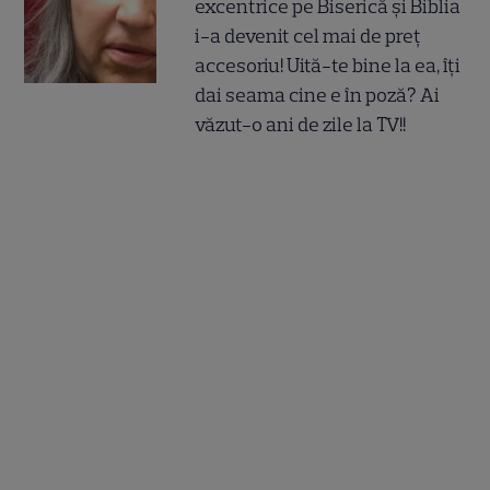
excentrice pe Biserică și Biblia
i-a devenit cel mai de preț
accesoriu! Uită-te bine la ea, îți
dai seama cine e în poză? Ai
văzut-o ani de zile la TV!!