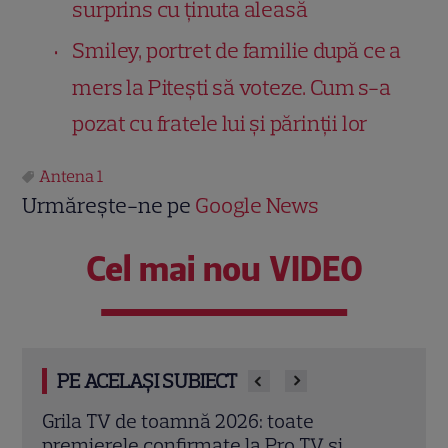
surprins cu ținuta aleasă
Smiley, portret de familie după ce a
mers la Pitești să voteze. Cum s-a
pozat cu fratele lui și părinții lor
Antena 1
Urmărește-ne pe
Google News
Cel mai nou VIDEO
PE ACELAȘI SUBIECT
„Îmi este frică de Nea Mărin, dar vreau să
„Cara
arăt ce pot”. Ce vedete intră în noua
în R