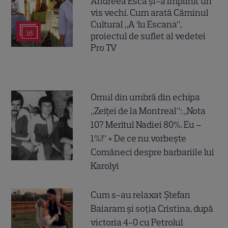
Andreea Esca și-a împlinit un
vis vechi. Cum arată Căminul
Cultural „A ‘lu Escana”,
16
proiectul de suflet al vedetei
Pro TV
Omul din umbră din echipa
„Zeiței de la Montreal”: „Nota
10? Meritul Nadiei 80%. Eu –
1%!” + De ce nu vorbește
Comăneci despre barbariile lui
Karolyi
Cum s-au relaxat Ștefan
Baiaram și soția Cristina, după
victoria 4-0 cu Petrolul