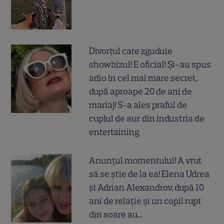
Divorțul care zguduie
showbizul! E oficial! Și-au spus
adio în cel mai mare secret,
după aproape 20 de ani de
mariaj! S-a ales praful de
cuplul de aur din industria de
entertaining
Anunțul momentului! A vrut
să se știe de la ea! Elena Udrea
și Adrian Alexandrov, după 10
ani de relație și un copil rupt
din soare au...