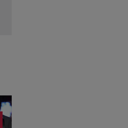
Satoshi „aprinde” Viena! Moldova deschide pri
semifinală Eurovision 2026. Unde vedem show-u
în România
Citește mai multe