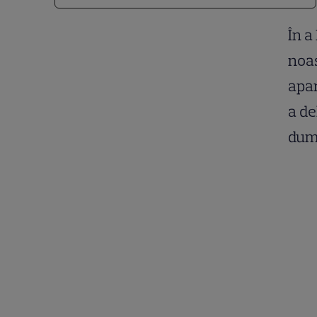
În a
noas
apar
a de
dumi