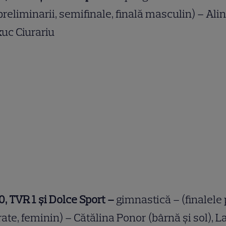
preliminarii, semifinale, finală masculin) – Alin
uc Ciurariu
0, TVR 1 şi Dolce Sport –
gimnastică – (finalele
ate, feminin) – Cătălina Ponor (bârnă şi sol), L