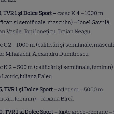
0, TVR 1 şi Dolce Sport –
caiac K 4 – 1000 m
ificări şi semifinale, masculin) – Ionel Gavrilă,
an Vasile, Toni Ioneţicu, Traian Neagu
c C 2 – 1000 m (calificări şi semifinale, mascul
or Mihalachi, Alexandru Dumitrescu
c K 2 – 500 m (calificări şi semifinale, feminin)
a Lauric, Iuliana Paleu
5, TVR 1 şi Dolce Sport –
atletism – 5000 m
ificări, feminin) – Roxana Bîrcă
0, TVR 1 şi Dolce Sport –
lupte greco-romane –