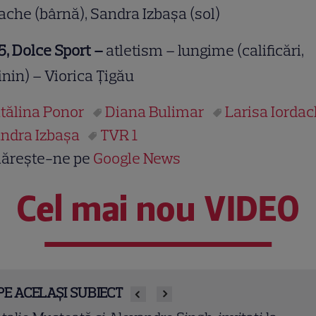
ache (bârnă), Sandra Izbaşa (sol)
5, Dolce Sport –
atletism – lungime (calificări,
nin) – Viorica Ţigău
tălina Ponor
Diana Bulimar
Larisa Iorda
ndra Izbaşa
TVR 1
ărește-ne pe
Google News
Cel mai nou VIDEO
PE ACELAȘI SUBIECT