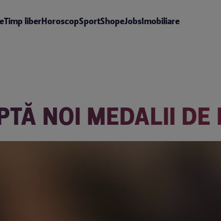
te
Timp liber
Horoscop
Sport
Shop
eJobs
Imobiliare
TĂ NOI MEDALII DE