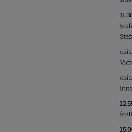
11.3
(cal
Ştef
caia
Vict
caia
Irin
12.5
(cal
15.0