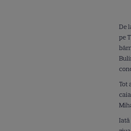
De l
pe T
bârn
Buli
conc
Tot 
caia
Miha
Iată
ziua