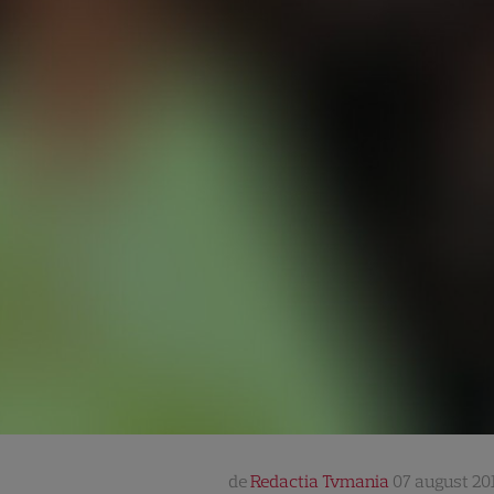
de
Redactia Tvmania
07 august 201