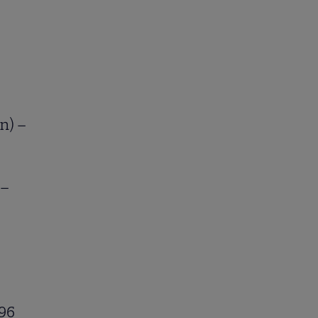
in) –
 –
 96