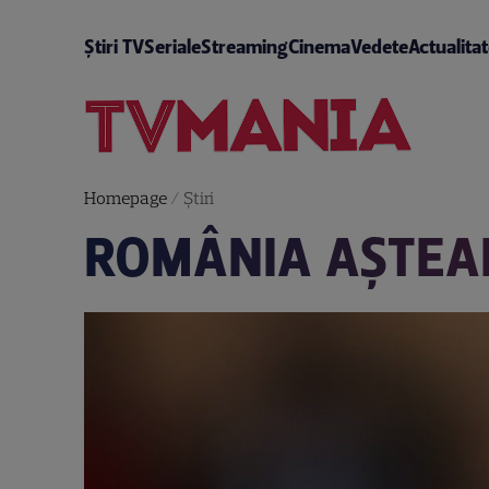
Știri TV
Seriale
Streaming
Cinema
Vedete
Actualita
Homepage
/
Știri
ROMÂNIA AŞTEAP