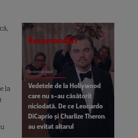
că,
Recomandări
Vedete străine
Vedetele de la Hollywood
e la
care nu s-au căsătorit
r
niciodată. De ce Leonardo
DiCaprio și Charlize Theron
au evitat altarul
ru