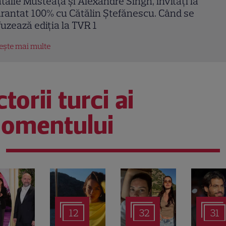
la Nadia Comăneci la TVR: Programul
ansmisiunilor LIVE
tește mai multe
torii turci ai
omentului
12
32
31