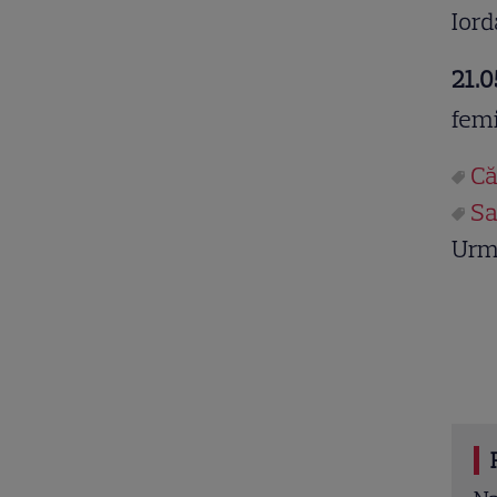
Iord
21.0
femi
Că
Sa
Urm