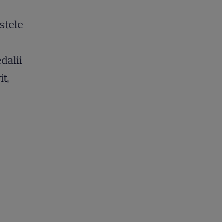
astele
dalii
t,