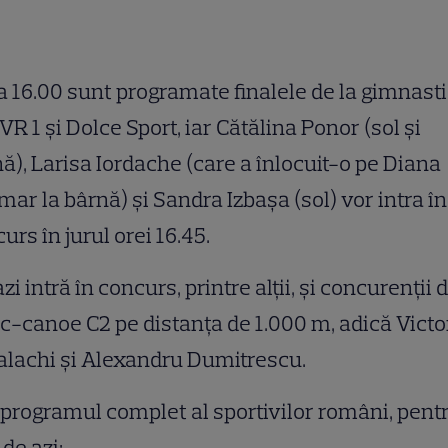
a 16.00 sunt programate finalele de la gimnasti
VR 1 şi Dolce Sport, iar Cătălina Ponor (sol şi
ă), Larisa Iordache (care a înlocuit-o pe Diana
mar la bârnă) şi Sandra Izbaşa (sol) vor intra în
urs în jurul orei 16.45.
azi intră în concurs, printre alţii, şi concurenţii d
c-canoe C2 pe distanţa de 1.000 m, adică Victo
lachi şi Alexandru Dumitrescu.
 programul complet al sportivilor români, pent
 de azi: