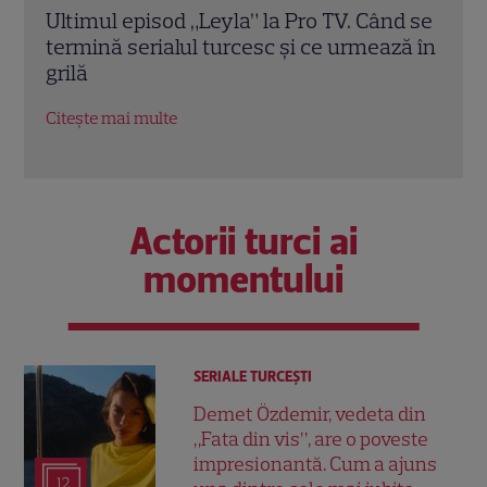
d se
A apărut revista TVmania nr. 30. Irina
Irin
ză în
Rimes este vedeta copertei, iar Iuliana
sezo
Pepene și marile premiere TV
schi
completează noua ediție
EXC
Citește mai multe
Citeș
Actorii turci ai
momentului
SERIALE TURCEŞTI
Demet Özdemir, vedeta din
„Fata din vis”, are o poveste
impresionantă. Cum a ajuns
12