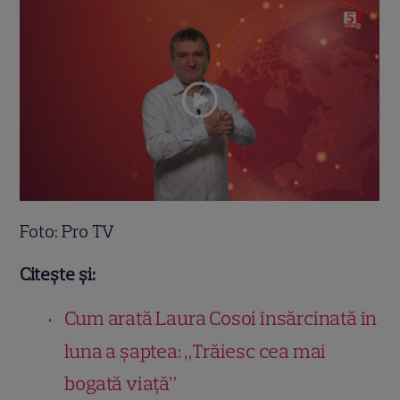
Foto: Pro TV
Citește și:
Cum arată Laura Cosoi însărcinată în
luna a șaptea: „Trăiesc cea mai
bogată viață”