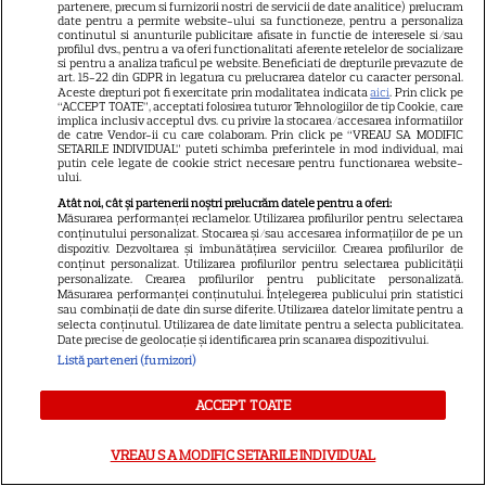
partenere, precum si furnizorii nostri de servicii de date analitice) prelucram
actrițele
date pentru a permite website-ului sa functioneze, pentru a personaliza
continutul si anunturile publicitare afisate in functie de interesele si/sau
profilul dvs., pentru a va oferi functionalitati aferente retelelor de socializare
si pentru a analiza traficul pe website. Beneficiati de drepturile prevazute de
VEDETE STRĂINE
art. 15-22 din GDPR in legatura cu prelucrarea datelor cu caracter personal.
Aceste drepturi pot fi exercitate prin modalitatea indicata
aici
. Prin click pe
Tom Holland, decizie radicală
“ACCEPT TOATE”, acceptati folosirea tuturor Tehnologiilor de tip Cookie, care
implica inclusiv acceptul dvs. cu privire la stocarea/accesarea informatiilor
pentru noul său film! Ce
de catre Vendor-ii cu care colaboram. Prin click pe “VREAU SA MODIFIC
SETARILE INDIVIDUAL” puteti schimba preferintele in mod individual, mai
promisiune a făcut actorul
putin cele legate de cookie strict necesare pentru functionarea website-
13
ului.
după momentele virale în care
a făcut senzație prin dans
Atât noi, cât și partenerii noștri prelucrăm datele pentru a oferi:
Măsurarea performanței reclamelor. Utilizarea profilurilor pentru selectarea
conținutului personalizat. Stocarea și/sau accesarea informațiilor de pe un
dispozitiv. Dezvoltarea și îmbunătățirea serviciilor. Crearea profilurilor de
SKYSHOWTIME
conținut personalizat. Utilizarea profilurilor pentru selectarea publicității
personalizate. Crearea profilurilor pentru publicitate personalizată.
Măsurarea performanței conținutului. Înțelegerea publicului prin statistici
Scarlett Johansson și Kristin
sau combinații de date din surse diferite. Utilizarea datelor limitate pentru a
Scott Thomas, din nou mamă
selecta conținutul. Utilizarea de date limitate pentru a selecta publicitatea.
Date precise de geolocație și identificarea prin scanarea dispozitivului.
și fiică pe ecran în „My
Listă parteneri (furnizori)
13
Mother's Wedding”. Când
apare filmul pe SkyShowtime
ACCEPT TOATE
VREAU SA MODIFIC SETARILE INDIVIDUAL
PRIME VIDEO