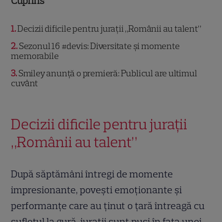
Cuprins
1
Decizii dificile pentru jurații „Românii au talent”
2
Sezonul 16 #devis: Diversitate și momente
memorabile
3
Smiley anunță o premieră: Publicul are ultimul
cuvânt
Decizii dificile pentru jurații
„Românii au talent”
După săptămâni întregi de momente
impresionante, povești emoționante și
performanțe care au ținut o țară întreagă cu
sufletul la gură, jurații sunt puși în fața unei