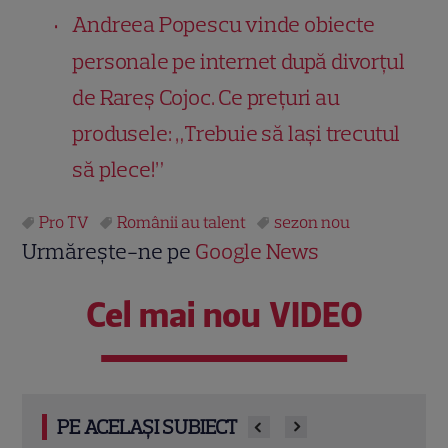
Andreea Popescu vinde obiecte
personale pe internet după divorțul
de Rareș Cojoc. Ce prețuri au
produsele: „Trebuie să lași trecutul
să plece!”
Pro TV
Românii au talent
sezon nou
Urmărește-ne pe
Google News
Cel mai nou VIDEO
PE ACELAȘI SUBIECT