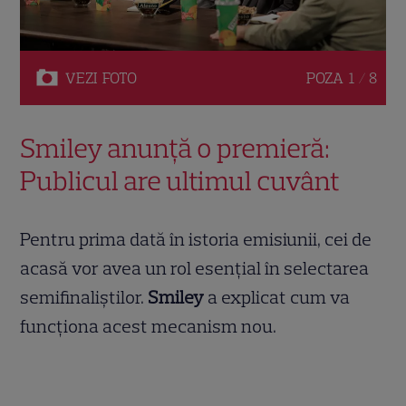
VEZI
FOTO
POZA
1 / 8
Smiley anunță o premieră:
Publicul are ultimul cuvânt
Pentru prima dată în istoria emisiunii, cei de
acasă vor avea un rol esențial în selectarea
semifinaliștilor.
Smiley
a explicat cum va
funcționa acest mecanism nou.