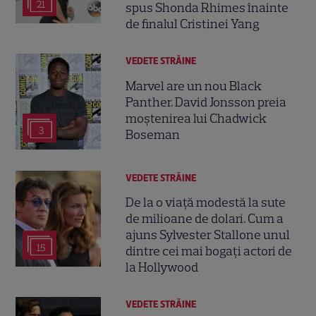
21
spus Shonda Rhimes înainte
de finalul Cristinei Yang
VEDETE STRĂINE
Marvel are un nou Black
Panther. David Jonsson preia
moștenirea lui Chadwick
3
Boseman
VEDETE STRĂINE
De la o viață modestă la sute
de milioane de dolari. Cum a
ajuns Sylvester Stallone unul
15
dintre cei mai bogați actori de
la Hollywood
VEDETE STRĂINE