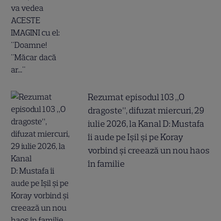
Rezumat episodul 103 „O
dragoste”, difuzat miercuri, 29
iulie 2026, la Kanal D: Mustafa
îi aude pe Ișil și pe Koray
vorbind și creează un nou haos
în familie