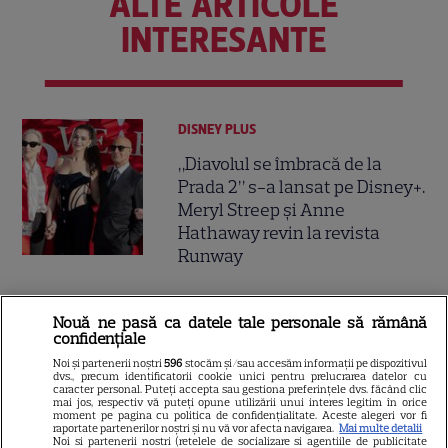
ALTE ARTICOLE
INTERESANTE
DISNEY PLUS
„Diavolul se îmbracă de la
Prada 2” s-a lansat pe Disney+.
Meryl Streep și Anne
Hathaway revin la revista
Runway
VEDETE STRĂINE
Nouă ne pasă ca datele tale personale să rămână
confidențiale
Meryl Streep, gest
Noi și partenerii noștri
596
stocăm și/sau accesăm informații pe dispozitivul
impresionant pentru Anne
dvs., precum identificatorii cookie unici pentru prelucrarea datelor cu
Hathaway și Emily Blunt la
caracter personal. Puteți accepta sau gestiona preferințele dvs. făcând clic
mai jos, respectiv vă puteți opune utilizării unui interes legitim în orice
9
„Diavolul se îmbracă de la
moment pe pagina cu politica de confidențialitate. Aceste alegeri vor fi
raportate partenerilor noștri și nu vă vor afecta navigarea.
Mai multe detalii
Prada 2”. Ce salarii ar fi primit
Noi si partenerii nostri (retelele de socializare si agentiile de publicitate