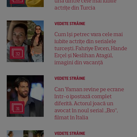
una dintre cele mai iubite
actrițe din Turcia
VEDETE STRĂINE
Cum își petrec vara cele mai
iubite actrițe din serialele
turcești. Fahriye Evcen, Hande
32
Erçel și Neslihan Atagül,
imagini din vacanță
VEDETE STRĂINE
Can Yaman revine pe ecrane
într-o ipostază complet
diferită. Actorul joacă un
31
avocat în noul serial „Bro”,
filmat în Italia
VEDETE STRĂINE