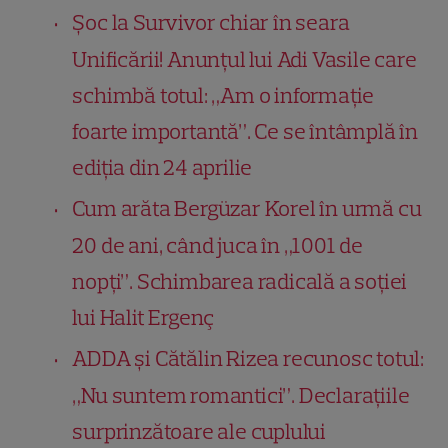
Șoc la Survivor chiar în seara
Unificării! Anunțul lui Adi Vasile care
schimbă totul: „Am o informație
foarte importantă”. Ce se întâmplă în
ediția din 24 aprilie
Cum arăta Bergüzar Korel în urmă cu
20 de ani, când juca în „1001 de
nopți”. Schimbarea radicală a soției
lui Halit Ergenç
ADDA și Cătălin Rizea recunosc totul:
„Nu suntem romantici”. Declarațiile
surprinzătoare ale cuplului