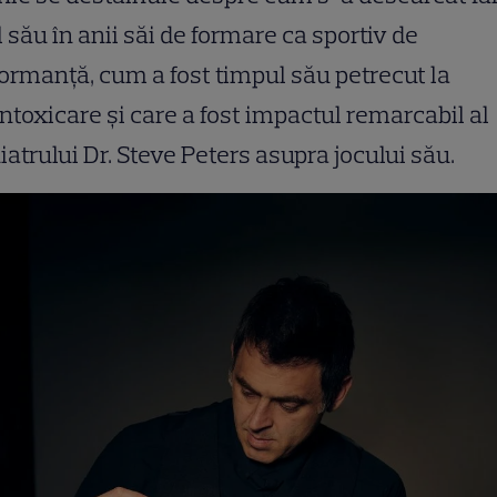
l său în anii săi de formare ca sportiv de
ormanță, cum a fost timpul său petrecut la
ntoxicare și care a fost impactul remarcabil al
iatrului Dr. Steve Peters asupra jocului său.