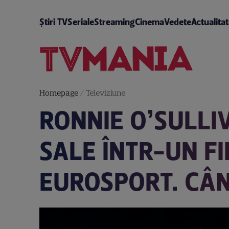
Știri TV
Seriale
Streaming
Cinema
Vedete
Actualita
Homepage
/
Televiziune
RONNIE O’SULLI
SALE ÎNTR-UN F
EUROSPORT. CÂN