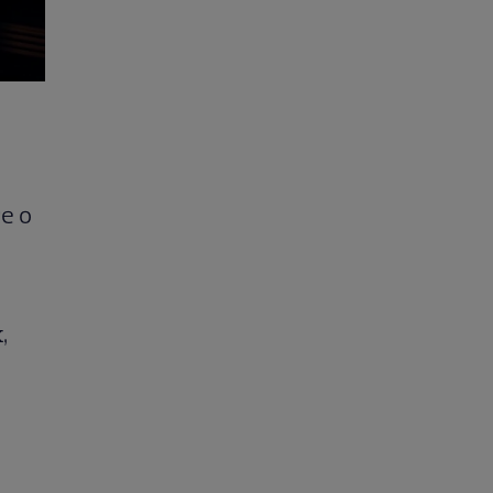
e o
,