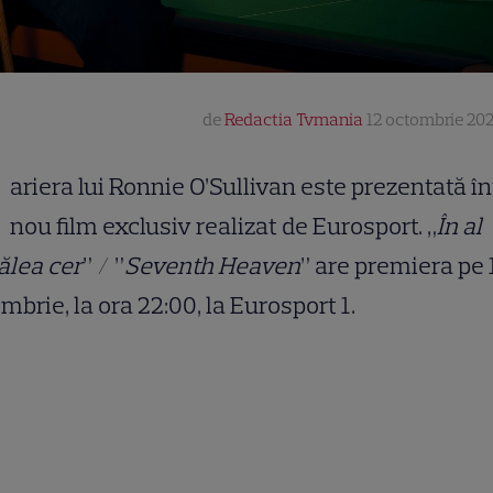
de
Redactia Tvmania
12 octombrie 202
ariera lui Ronnie O’Sullivan este prezentată î
nou film exclusiv realizat de Eurosport. „
În al
ălea cer
” / ”
Seventh Heaven
” are premiera pe 
mbrie, la ora 22:00, la Eurosport 1.