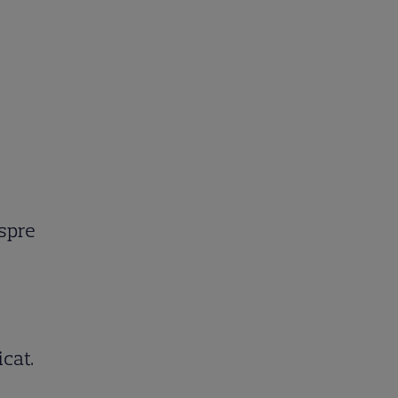
espre
icat.