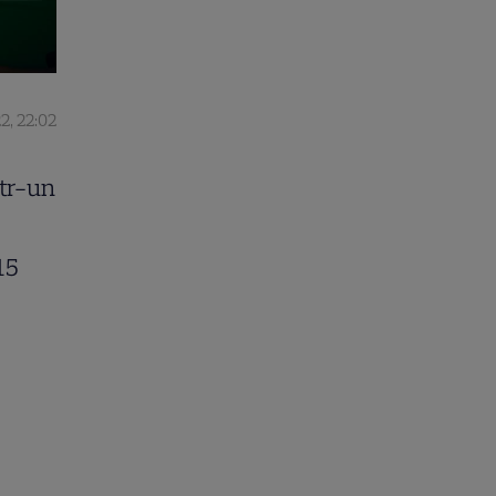
2, 22:02
ntr-un
15