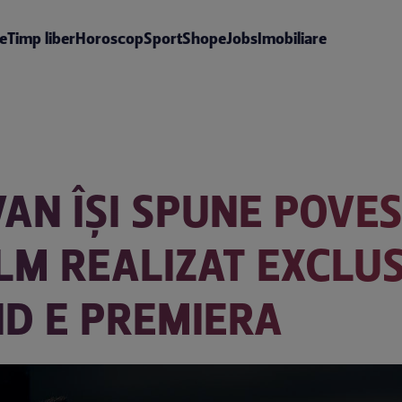
te
Timp liber
Horoscop
Sport
Shop
eJobs
Imobiliare
VAN ÎȘI SPUNE POVE
ILM REALIZAT EXCLUS
D E PREMIERA