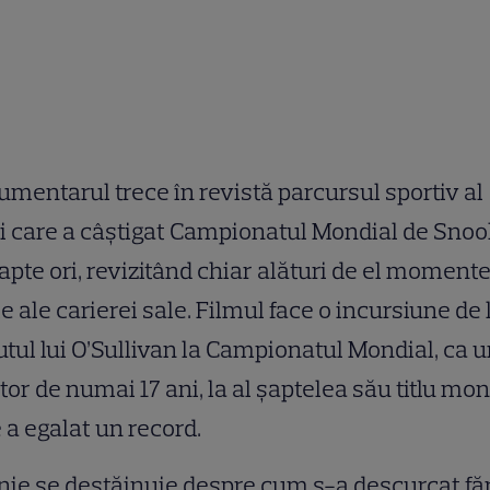
mentarul trece în revistă parcursul sportiv al
i care a câștigat Campionatul Mondial de Sno
apte ori, revizitând chiar alături de el moment
e ale carierei sale. Filmul face o incursiune de 
tul lui O’Sullivan la Campionatul Mondial, ca 
tor de numai 17 ani, la al șaptelea său titlu mon
 a egalat un record.
ie se destăinuie despre cum s-a descurcat fă