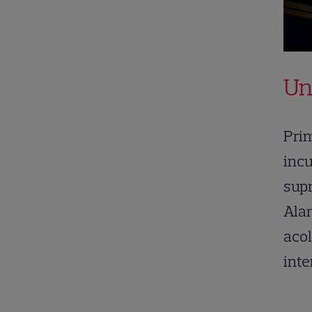
Un
Pri
incu
sup
Ala
acol
inte