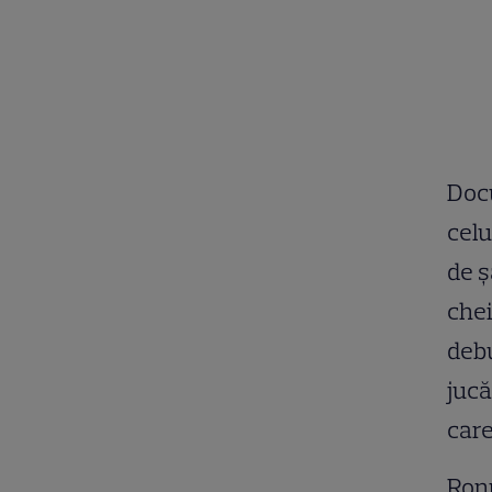
Docu
celu
de ș
chei
debu
jucă
care
Ronn