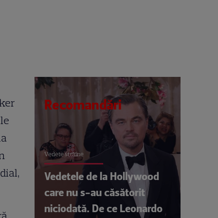
oker
Recomandări
ele
la
un
Vedete străine
dial,
Vedetele de la Hollywood
care nu s-au căsătorit
niciodată. De ce Leonardo
ră