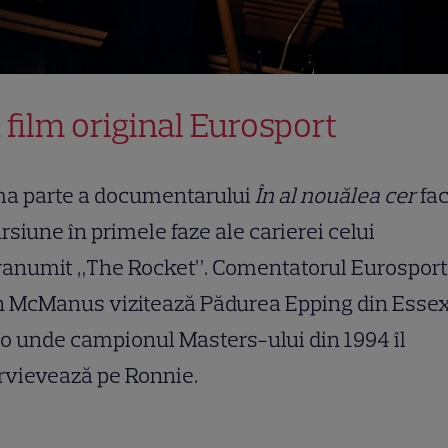
 film original Eurosport
ma parte a documentarului
În al nouălea cer
fac
rsiune în primele faze ale carierei celui
ranumit „The Rocket”. Comentatorul Eurosport
n McManus vizitează Pădurea Epping din Essex
o unde campionul Masters-ului din 1994 îl
rvievează pe Ronnie.