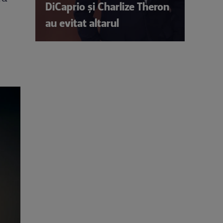
DiCaprio și Charlize Theron
au evitat altarul