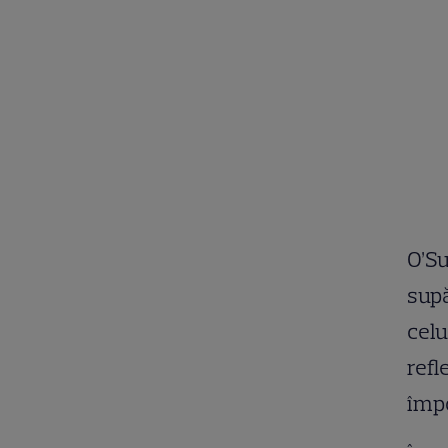
O’Su
supă
celu
refl
împo