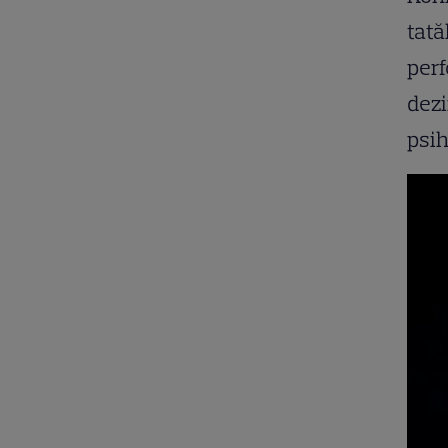
tată
perf
dezi
psih