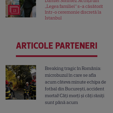
Damlei Sönmez. Actrița din
„Legea familiei” s-a căsătorit
13
într-o ceremonie discretă la
Istanbul
ARTICOLE PARTENERI
Breaking tragic în România:
microbuzul în care se afla
acum câteva minute echipa de
fotbal din București, accident
mortal! Câți morți și câți răniți
sunt până acum