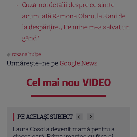
Cuza, noi detalii despre ce simte
acum față Ramona Olaru, la 3 ani de
la despărțire. „Pe mine m-a salvat un
gând”
roxana hulpe
Urmărește-ne pe
Google News
Cel mai nou VIDEO
PE ACELAȘI SUBIECT
 a
Iulia Albu a prezentat „patul anti-divorț”
Teo 
i,
din vila sa de peste 1 milion de euro! Ce
ei, 