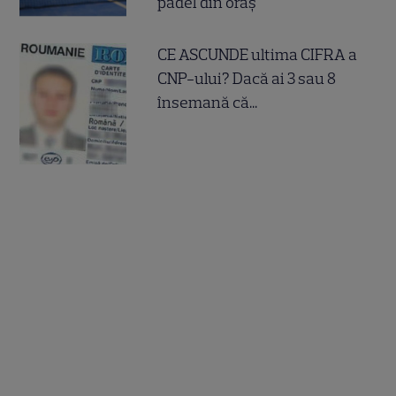
padel din oraș
CE ASCUNDE ultima CIFRA a
CNP-ului? Dacă ai 3 sau 8
însemană că...