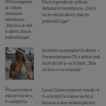
Fiica legendei și-a făcut
debutul în televiziune: „Dacă
nu te văd în direct, dau în
judecată Liga!”
Incident neașteptat în direct »
Prezentatoarea TV a arătat mai
mult decât și-ar fi dorit: „Știe
ce face, e cu intenție”
Laura Cosoi a născut cea de-a
5-a fetiță! Ce nume vechi și
frumos a ales vedeta pentru