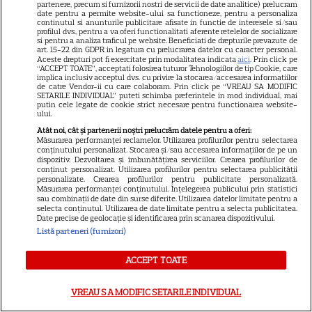
partenere, precum si furnizorii nostri de servicii de date analitice) prelucram
Robert De Niro, „Nosferatu” și
date pentru a permite website-ului sa functioneze, pentru a personaliza
noile sezoane din „Outer
continutul si anunturile publicitare afisate in functie de interesele si/sau
profilul dvs., pentru a va oferi functionalitati aferente retelelor de socializare
16
Banks” și „Un veac de
si pentru a analiza traficul pe website. Beneficiati de drepturile prevazute de
art. 15-22 din GDPR in legatura cu prelucrarea datelor cu caracter personal.
singurătate”
Aceste drepturi pot fi exercitate prin modalitatea indicata
aici
. Prin click pe
“ACCEPT TOATE”, acceptati folosirea tuturor Tehnologiilor de tip Cookie, care
implica inclusiv acceptul dvs. cu privire la stocarea/accesarea informatiilor
de catre Vendor-ii cu care colaboram. Prin click pe “VREAU SA MODIFIC
VEDETE STRĂINE
SETARILE INDIVIDUAL” puteti schimba preferintele in mod individual, mai
putin cele legate de cookie strict necesare pentru functionarea website-
ului.
Sean Astin din „Stăpânul
Atât noi, cât și partenerii noștri prelucrăm datele pentru a oferi:
Inelelor” a fost nevoit să își
Măsurarea performanței reclamelor. Utilizarea profilurilor pentru selectarea
vândă casa din cauza
conținutului personalizat. Stocarea și/sau accesarea informațiilor de pe un
dispozitiv. Dezvoltarea și îmbunătățirea serviciilor. Crearea profilurilor de
14
salariului mic: Câți bani a
conținut personalizat. Utilizarea profilurilor pentru selectarea publicității
primit de fapt
personalizate. Crearea profilurilor pentru publicitate personalizată.
Măsurarea performanței conținutului. Înțelegerea publicului prin statistici
sau combinații de date din surse diferite. Utilizarea datelor limitate pentru a
selecta conținutul. Utilizarea de date limitate pentru a selecta publicitatea.
VEDETE STRĂINE
Date precise de geolocație și identificarea prin scanarea dispozitivului.
Listă parteneri (furnizori)
Elon Musk, atac la adresa
regizorului premiat cu Oscar
ACCEPT TOATE
care a realizat documentarul
14
despre viața sa. Filmul are 232
VREAU SA MODIFIC SETARILE INDIVIDUAL
de minute