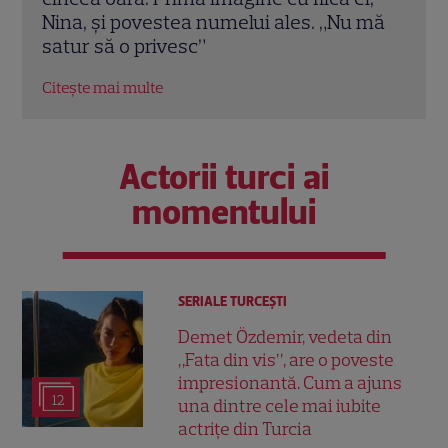
 mă
spune designerul despre piesa de
dint
mobilier: „Nu prea ai timp să te cerți”
Citeș
Citește mai multe
Actorii turci ai
momentului
SERIALE TURCEŞTI
Demet Özdemir, vedeta din
„Fata din vis”, are o poveste
impresionantă. Cum a ajuns
12
una dintre cele mai iubite
actrițe din Turcia