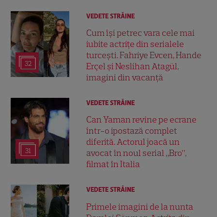
VEDETE STRĂINE
Cum își petrec vara cele mai
iubite actrițe din serialele
turcești. Fahriye Evcen, Hande
32
Erçel și Neslihan Atagül,
imagini din vacanță
VEDETE STRĂINE
Can Yaman revine pe ecrane
într-o ipostază complet
diferită. Actorul joacă un
31
avocat în noul serial „Bro”,
filmat în Italia
VEDETE STRĂINE
Primele imagini de la nunta