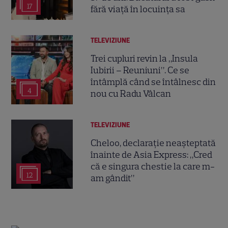
17
fără viață în locuința sa
TELEVIZIUNE
Trei cupluri revin la „Insula
Iubirii – Reuniuni”. Ce se
întâmplă când se întâlnesc din
4
nou cu Radu Vâlcan
TELEVIZIUNE
Cheloo, declarație neașteptată
înainte de Asia Express: „Cred
că e singura chestie la care m-
12
am gândit”