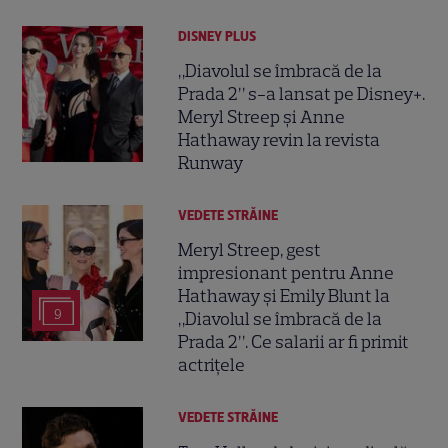
DISNEY PLUS
„Diavolul se îmbracă de la
Prada 2” s-a lansat pe Disney+.
Meryl Streep și Anne
Hathaway revin la revista
Runway
VEDETE STRĂINE
Meryl Streep, gest
impresionant pentru Anne
Hathaway și Emily Blunt la
9
„Diavolul se îmbracă de la
Prada 2”. Ce salarii ar fi primit
actrițele
VEDETE STRĂINE