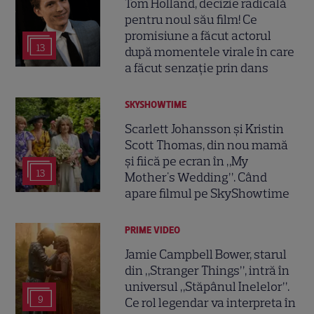
Tom Holland, decizie radicală
pentru noul său film! Ce
promisiune a făcut actorul
13
după momentele virale în care
a făcut senzație prin dans
SKYSHOWTIME
Scarlett Johansson și Kristin
Scott Thomas, din nou mamă
și fiică pe ecran în „My
13
Mother's Wedding”. Când
apare filmul pe SkyShowtime
PRIME VIDEO
Jamie Campbell Bower, starul
din „Stranger Things”, intră în
universul „Stăpânul Inelelor”.
9
Ce rol legendar va interpreta în