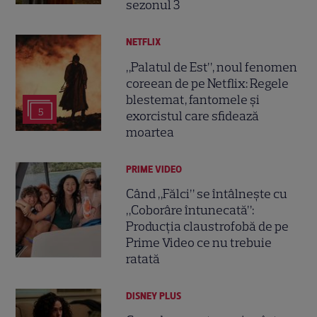
sezonul 3
NETFLIX
„Palatul de Est”, noul fenomen
coreean de pe Netflix: Regele
blestemat, fantomele și
5
exorcistul care sfidează
moartea
PRIME VIDEO
Când „Fălci” se întâlnește cu
„Coborâre întunecată”:
Producția claustrofobă de pe
Prime Video ce nu trebuie
ratată
DISNEY PLUS