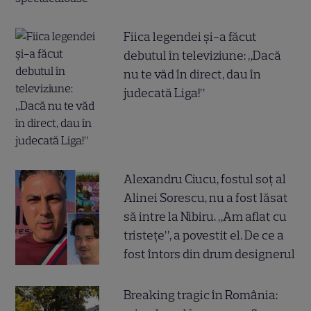
Fiica legendei și-a făcut
debutul în televiziune: „Dacă
nu te văd în direct, dau în
judecată Liga!”
Alexandru Ciucu, fostul soț al
Alinei Sorescu, nu a fost lăsat
să intre la Nibiru. „Am aflat cu
tristețe”, a povestit el. De ce a
fost întors din drum designerul
Breaking tragic în România: