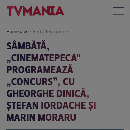
Homepage
/
Știri
/
Televiziune
SÂMBĂTĂ,
„CINEMATEPECA”
PROGRAMEAZĂ
„CONCURS”, CU
GHEORGHE DINICĂ,
ȘTEFAN IORDACHE ȘI
MARIN MORARU