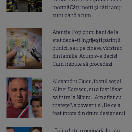
mortal! Câți morți și câți răniți
sunt până acum
Atenție! Poți primi bani de la
stat dacă-ți îngrijești părinții,
bunicii sau pe cineva vârstnic
din familie. Acum s-a decis!
Cum trebuie să procedezi
Alexandru Ciucu, fostul soț al
Alinei Sorescu, nu a fost lăsat
să intre la Nibiru. „Am aflat cu
tristețe”, a povestit el. De ce a
fost întors din drum designerul
„Trăim într-o perioadă în care