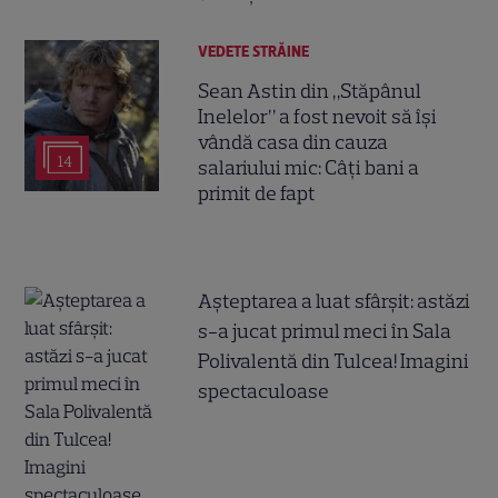
VEDETE STRĂINE
Sean Astin din „Stăpânul
Inelelor” a fost nevoit să își
vândă casa din cauza
14
salariului mic: Câți bani a
primit de fapt
Așteptarea a luat sfârșit: astăzi
s-a jucat primul meci în Sala
Polivalentă din Tulcea! Imagini
spectaculoase