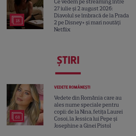
Ce vedem pe streaming între
27 iulie și 2 august 2026:
Diavolul se îmbracă de la Prada
18
2 pe Disney+ și mari noutăți
Netflix
ŞTIRI
VEDETE ROMÂNEŞTI
Vedete din România care au
ales nume speciale pentru
copii: de la Nina, fetița Laurei
68
Cosoi, la Jessica lui Pepe și
Josephine a Ginei Pistol