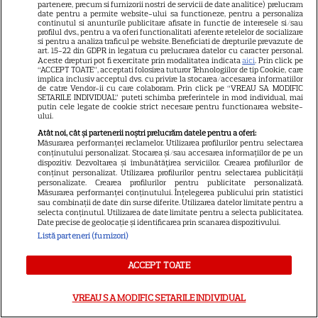
partenere, precum si furnizorii nostri de servicii de date analitice) prelucram
Prințul Mirko al Bulgariei se
date pentru a permite website-ului sa functioneze, pentru a personaliza
continutul si anunturile publicitare afisate in functie de interesele si/sau
căsătorește cu dr. Marta Embid.
profilul dvs., pentru a va oferi functionalitati aferente retelelor de socializare
Povestea de dragoste începută
si pentru a analiza traficul pe website. Beneficiati de drepturile prevazute de
art. 15-22 din GDPR in legatura cu prelucrarea datelor cu caracter personal.
7
într-un spital din Madrid
Aceste drepturi pot fi exercitate prin modalitatea indicata
aici
. Prin click pe
“ACCEPT TOATE”, acceptati folosirea tuturor Tehnologiilor de tip Cookie, care
implica inclusiv acceptul dvs. cu privire la stocarea/accesarea informatiilor
de catre Vendor-ii cu care colaboram. Prin click pe “VREAU SA MODIFIC
SETARILE INDIVIDUAL” puteti schimba preferintele in mod individual, mai
VEDETE ROMÂNEŞTI
putin cele legate de cookie strict necesare pentru functionarea website-
ului.
Teo Trandafir, despre viața
Atât noi, cât și partenerii noștri prelucrăm datele pentru a oferi:
după ce fiica ei, Maia, a plecat
Măsurarea performanței reclamelor. Utilizarea profilurilor pentru selectarea
conținutului personalizat. Stocarea și/sau accesarea informațiilor de pe un
de acasă: „Legătura dintre noi
dispozitiv. Dezvoltarea și îmbunătățirea serviciilor. Crearea profilurilor de
7
conținut personalizat. Utilizarea profilurilor pentru selectarea publicității
nu ne-o ia nimeni”
personalizate. Crearea profilurilor pentru publicitate personalizată.
Măsurarea performanței conținutului. Înțelegerea publicului prin statistici
sau combinații de date din surse diferite. Utilizarea datelor limitate pentru a
selecta conținutul. Utilizarea de date limitate pentru a selecta publicitatea.
Date precise de geolocație și identificarea prin scanarea dispozitivului.
Listă parteneri (furnizori)
ACCEPT TOATE
VREAU SA MODIFIC SETARILE INDIVIDUAL