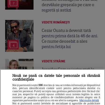
7
dezvăluie greșeala pe care o
regretă și astăzi
VEDETE ROMÂNEŞTI
Cezar Ouatu a devenit tată
pentru prima dată la 46 de ani.
Ce nume deosebit a ales
4
pentru fetița lui
VEDETE STRĂINE
Jennifer Garner, ieșire rară la
prânz cu fiica ei, Violet. Cum au
Nouă ne pasă ca datele tale personale să rămână
confidențiale
fost surprinse cele două
Noi și partenerii noștri
596
stocăm și/sau accesăm informații pe dispozitivul
dvs., precum identificatorii cookie unici pentru prelucrarea datelor cu
caracter personal. Puteți accepta sau gestiona preferințele dvs. făcând clic
mai jos, respectiv vă puteți opune utilizării unui interes legitim în orice
moment pe pagina cu politica de confidențialitate. Aceste alegeri vor fi
VEDETE STRĂINE
raportate partenerilor noștri și nu vă vor afecta navigarea.
Mai multe detalii
Noi si partenerii nostri (retelele de socializare si agentiile de publicitate