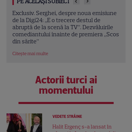
PE ACELAȘI SUBIECT
iune
Schimbare majoră în grila Digi24. Postul
iNic
lansează „Scos din sărite”, o emisiune de
emis
ile
satiră politico-socială: Ce promite
gene
„Scos
formatul prezentat de comediantul
meu 
Serghei
Citeș
Citește mai multe
Actorii turci ai
momentului
VEDETE STRĂINE
Halit Ergenç s-a lansat în