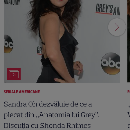
21
SERIALE AMERICANE
R
Sandra Oh dezvăluie de ce a
plecat din „Anatomia lui Grey”.
Discuția cu Shonda Rhimes