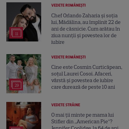
VEDETE ROMÂNEŞTI
Chef Orlando Zaharia și soția
lui, Mădălina, au împlinit 22 de
ani de căsnicie. Cum arătau în
11
ziua nunții și povestea lor de
iubire
VEDETE ROMÂNEŞTI
Cine este Cosmin Curticăpean,
soțul Laurei Cosoi. Afaceri,
vârstă și povestea de iubire
29
care durează de peste 10 ani
VEDETE STRĂINE
O mai ții minte pe mama lui
Stifler din „American Pie”?
Jennifer Coolidge, la 64 de ani,