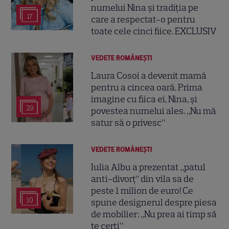
numelui Nina și tradiția pe
17
care a respectat-o pentru
toate cele cinci fiice. EXCLUSIV
VEDETE ROMÂNEŞTI
Laura Cosoi a devenit mamă
pentru a cincea oară. Prima
imagine cu fiica ei, Nina, și
29
povestea numelui ales. „Nu mă
satur să o privesc”
VEDETE ROMÂNEŞTI
Iulia Albu a prezentat „patul
anti-divorț” din vila sa de
peste 1 milion de euro! Ce
10
spune designerul despre piesa
de mobilier: „Nu prea ai timp să
te cerți”