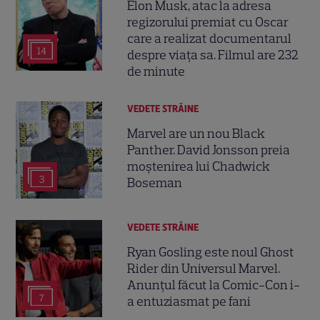
Elon Musk, atac la adresa
regizorului premiat cu Oscar
care a realizat documentarul
14
despre viața sa. Filmul are 232
de minute
VEDETE STRĂINE
Marvel are un nou Black
Panther. David Jonsson preia
moștenirea lui Chadwick
3
Boseman
VEDETE STRĂINE
Ryan Gosling este noul Ghost
Rider din Universul Marvel.
Anunțul făcut la Comic-Con i-
7
a entuziasmat pe fani