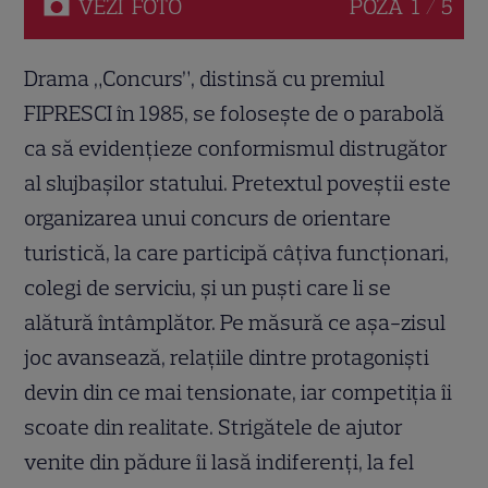
VEZI
FOTO
POZA
1 / 5
Drama „Concurs”, distinsă cu premiul
FIPRESCI în 1985, se folosește de o parabolă
ca să evidențieze conformismul distrugător
al slujbașilor statului. Pretextul poveștii este
organizarea unui concurs de orientare
turistică, la care participă câțiva funcționari,
colegi de serviciu, și un puști care li se
alătură întâmplător. Pe măsură ce așa-zisul
joc avansează, relațiile dintre protagoniști
devin din ce mai tensionate, iar competiția îi
scoate din realitate. Strigătele de ajutor
venite din pădure îi lasă indiferenți, la fel