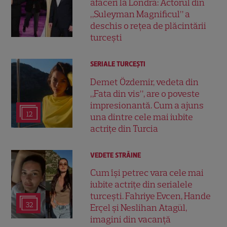
afaceri la Londra: Actorul din
„Suleyman Magnificul” a
deschis o rețea de plăcintării
turcești
SERIALE TURCEŞTI
Demet Özdemir, vedeta din
„Fata din vis”, are o poveste
impresionantă. Cum a ajuns
12
una dintre cele mai iubite
actrițe din Turcia
VEDETE STRĂINE
Cum își petrec vara cele mai
iubite actrițe din serialele
turcești. Fahriye Evcen, Hande
32
Erçel și Neslihan Atagül,
imagini din vacanță