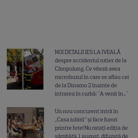
NOI DETALII IES LA IVEALĂ
despre accidentul rutier de la
Câmpulung. Ce viteză avea
microbuzul în care se aflau cei
de la Dinamo 2 înainte de
intrarea în curbă: "A venit în..."
Un nou concurent intră în
„Casa iubirii” și face furori
printre fete! Nu ratați ediția de
sâmbătă, 1 august, difuzată de