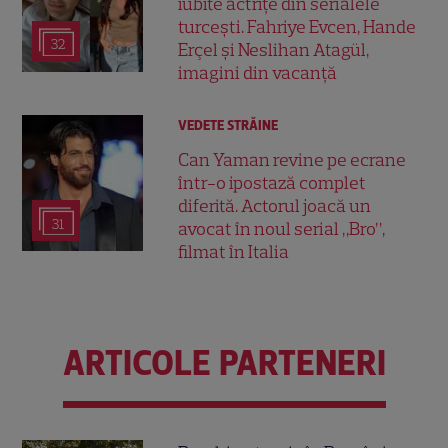
iubite actrițe din serialele
turcești. Fahriye Evcen, Hande
32
Erçel și Neslihan Atagül,
imagini din vacanță
VEDETE STRĂINE
Can Yaman revine pe ecrane
într-o ipostază complet
diferită. Actorul joacă un
31
avocat în noul serial „Bro”,
filmat în Italia
ARTICOLE PARTENERI