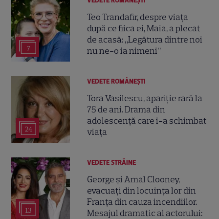
VEDETE ROMÂNEŞTI
Teo Trandafir, despre viața
după ce fiica ei, Maia, a plecat
de acasă: „Legătura dintre noi
7
nu ne-o ia nimeni”
VEDETE ROMÂNEŞTI
Tora Vasilescu, apariție rară la
75 de ani. Drama din
adolescență care i-a schimbat
24
viața
VEDETE STRĂINE
George și Amal Clooney,
evacuați din locuința lor din
Franța din cauza incendiilor.
13
Mesajul dramatic al actorului: