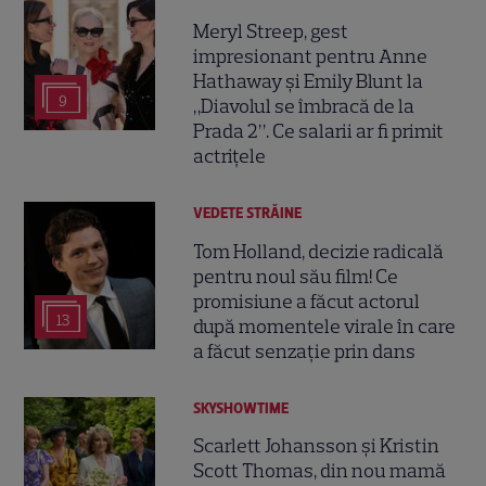
Meryl Streep, gest
impresionant pentru Anne
Hathaway și Emily Blunt la
9
„Diavolul se îmbracă de la
Prada 2”. Ce salarii ar fi primit
actrițele
VEDETE STRĂINE
Tom Holland, decizie radicală
pentru noul său film! Ce
promisiune a făcut actorul
13
după momentele virale în care
a făcut senzație prin dans
SKYSHOWTIME
Scarlett Johansson și Kristin
Scott Thomas, din nou mamă