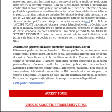
partenere, precum si furnizorii nostri de servicii de date analitice) prelucram
date pentru a permite website-ului sa functioneze, pentru a personaliza
continutul si anunturile publicitare afisate in functie de interesele si/sau
profilul dvs., pentru a va oferi functionalitati aferente retelelor de socializare
si pentru a analiza traficul pe website. Beneficiati de drepturile prevazute de
art. 15-22 din GDPR in legatura cu prelucrarea datelor cu caracter personal.
Aceste drepturi pot fi exercitate prin modalitatea indicata
aici
. Prin click pe
“ACCEPT TOATE”, acceptati folosirea tuturor Tehnologiilor de tip Cookie, care
implica inclusiv acceptul dvs. cu privire la stocarea/accesarea informatiilor
de catre Vendor-ii cu care colaboram. Prin click pe “VREAU SA MODIFIC
Despre Tvmania
SETARILE INDIVIDUAL” puteti schimba preferintele in mod individual, mai
putin cele legate de cookie strict necesare pentru functionarea website-
Contact
ului.
Atât noi, cât și partenerii noștri prelucrăm datele pentru a oferi:
Contacte televiziuni
Măsurarea performanței reclamelor. Utilizarea profilurilor pentru selectarea
conținutului personalizat. Stocarea și/sau accesarea informațiilor de pe un
Abonamente
dispozitiv. Dezvoltarea și îmbunătățirea serviciilor. Crearea profilurilor de
conținut personalizat. Utilizarea profilurilor pentru selectarea publicității
Publicitate
personalizate. Crearea profilurilor pentru publicitate personalizată.
Măsurarea performanței conținutului. Înțelegerea publicului prin statistici
Termeni și condiții
sau combinații de date din surse diferite. Utilizarea datelor limitate pentru a
selecta conținutul. Utilizarea de date limitate pentru a selecta publicitatea.
Despre cookies
Date precise de geolocație și identificarea prin scanarea dispozitivului.
Listă parteneri (furnizori)
Politica de confidenţialitate
Sitemap
ACCEPT TOATE
VREAU SA MODIFIC SETARILE INDIVIDUAL