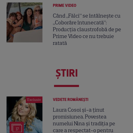
PRIME VIDEO
Când „Fălci” se întâlnește cu
„Coborâre întunecată”:
Producția claustrofobă de pe
Prime Video ce nu trebuie
ratată
ŞTIRI
VEDETE ROMÂNEŞTI
Exclusiv
Laura Cosoi și-a ținut
promisiunea. Povestea
numelui Nina și tradiția pe
17
care a respectat-o pentru