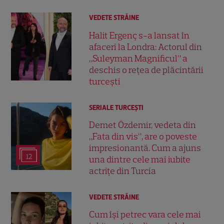
VEDETE STRĂINE
Halit Ergenç s-a lansat în
afaceri la Londra: Actorul din
„Suleyman Magnificul” a
deschis o rețea de plăcintării
turcești
SERIALE TURCEŞTI
Demet Özdemir, vedeta din
„Fata din vis”, are o poveste
impresionantă. Cum a ajuns
12
una dintre cele mai iubite
actrițe din Turcia
VEDETE STRĂINE
Cum își petrec vara cele mai