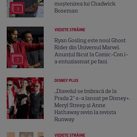
moștenirea lui Chadwick
3
Boseman
VEDETE STRĂINE
Ryan Gosling este noul Ghost
Rider din Universul Marvel.
Anunțul făcut la Comic-Con i-
7
a entuziasmat pe fani
DISNEY PLUS
„Diavolul se îmbracă de la
Prada 2” s-a lansat pe Disney+.
Meryl Streep și Anne
Hathaway revin la revista
Runway
VEDETE STRĂINE