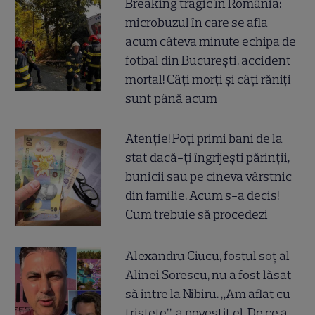
Breaking tragic în România:
microbuzul în care se afla
acum câteva minute echipa de
fotbal din București, accident
mortal! Câți morți și câți răniți
sunt până acum
Atenție! Poți primi bani de la
stat dacă-ți îngrijești părinții,
bunicii sau pe cineva vârstnic
din familie. Acum s-a decis!
Cum trebuie să procedezi
Alexandru Ciucu, fostul soț al
Alinei Sorescu, nu a fost lăsat
să intre la Nibiru. „Am aflat cu
tristețe”, a povestit el. De ce a