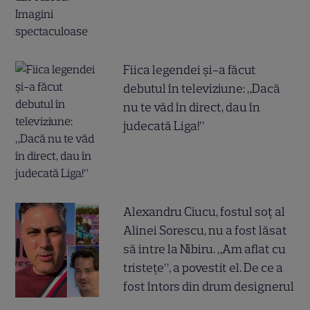
Fiica legendei și-a făcut
debutul în televiziune: „Dacă
nu te văd în direct, dau în
judecată Liga!”
Alexandru Ciucu, fostul soț al
Alinei Sorescu, nu a fost lăsat
să intre la Nibiru. „Am aflat cu
tristețe”, a povestit el. De ce a
fost întors din drum designerul