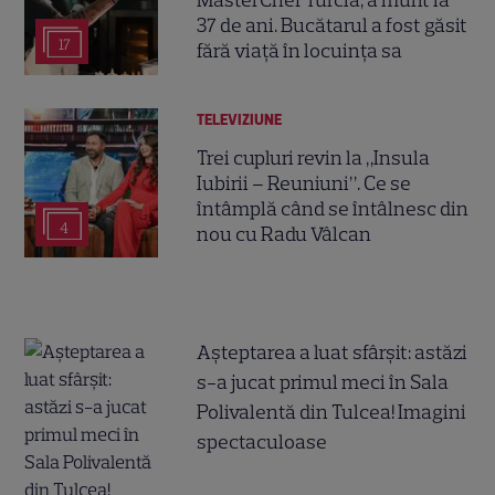
MasterChef Turcia, a murit la
37 de ani. Bucătarul a fost găsit
17
fără viață în locuința sa
TELEVIZIUNE
Trei cupluri revin la „Insula
Iubirii – Reuniuni”. Ce se
întâmplă când se întâlnesc din
4
nou cu Radu Vâlcan
Așteptarea a luat sfârșit: astăzi
s-a jucat primul meci în Sala
Polivalentă din Tulcea! Imagini
spectaculoase