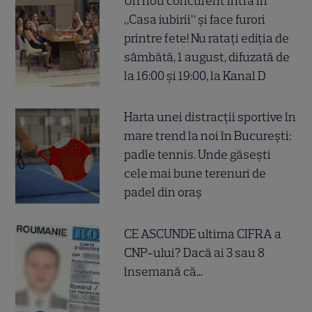
Un nou concurent intră în
„Casa iubirii” și face furori
printre fete! Nu ratați ediția de
sâmbătă, 1 august, difuzată de
la 16:00 și 19:00, la Kanal D
Harta unei distracții sportive în
mare trend la noi în București:
padle tennis. Unde găsești
cele mai bune terenuri de
padel din oraș
CE ASCUNDE ultima CIFRA a
CNP-ului? Dacă ai 3 sau 8
însemană că...