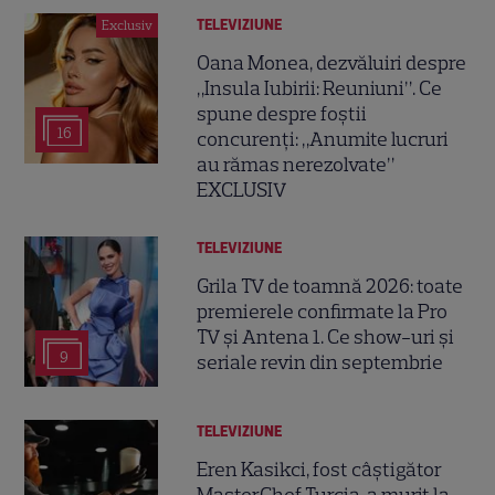
TELEVIZIUNE
Exclusiv
Oana Monea, dezvăluiri despre
„Insula Iubirii: Reuniuni”. Ce
spune despre foștii
16
concurenți: „Anumite lucruri
au rămas nerezolvate”
EXCLUSIV
TELEVIZIUNE
Grila TV de toamnă 2026: toate
premierele confirmate la Pro
TV și Antena 1. Ce show-uri și
9
seriale revin din septembrie
TELEVIZIUNE
Eren Kasikci, fost câștigător