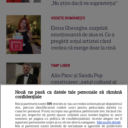
„Nu știm dacă va supraviețui”
VEDETE ROMÂNEŞTI
Elena Gheorghe, surpriză
emoționantă de ziua ei. Ce a
pregătit soțul artistei când
15
credea că merge doar la cină
TIMP LIBER
Alin Panc și Sandu Pop
construiesc „satul cultural al
viitorului” în România. Cum va
Nouă ne pasă ca datele tale personale să rămână
3
arăta Transylvania Creators
confidențiale
Village
Noi și partenerii noștri
596
stocăm și/sau accesăm informații pe dispozitivul
dvs., precum identificatorii cookie unici pentru prelucrarea datelor cu
caracter personal. Puteți accepta sau gestiona preferințele dvs. făcând clic
mai jos, respectiv vă puteți opune utilizării unui interes legitim în orice
moment pe pagina cu politica de confidențialitate. Aceste alegeri vor fi
raportate partenerilor noștri și nu vă vor afecta navigarea.
Mai multe detalii
Noi si partenerii nostri (retelele de socializare si agentiile de publicitate