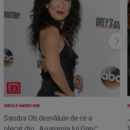
21
SERIALE AMERICANE
R
Sandra Oh dezvăluie de ce a
plecat din „Anatomia lui Grey”.