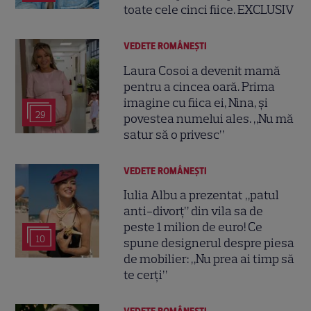
toate cele cinci fiice. EXCLUSIV
VEDETE ROMÂNEŞTI
Laura Cosoi a devenit mamă
pentru a cincea oară. Prima
imagine cu fiica ei, Nina, și
29
povestea numelui ales. „Nu mă
satur să o privesc”
VEDETE ROMÂNEŞTI
Iulia Albu a prezentat „patul
anti-divorț” din vila sa de
peste 1 milion de euro! Ce
10
spune designerul despre piesa
de mobilier: „Nu prea ai timp să
te cerți”