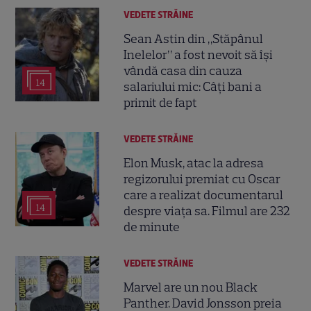
VEDETE STRĂINE
Sean Astin din „Stăpânul
Inelelor” a fost nevoit să își
vândă casa din cauza
14
salariului mic: Câți bani a
primit de fapt
VEDETE STRĂINE
Elon Musk, atac la adresa
regizorului premiat cu Oscar
care a realizat documentarul
14
despre viața sa. Filmul are 232
de minute
VEDETE STRĂINE
Marvel are un nou Black
Panther. David Jonsson preia