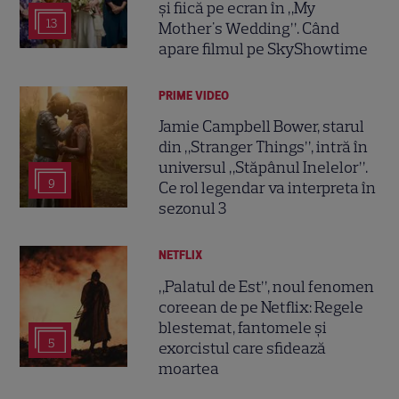
și fiică pe ecran în „My
13
Mother's Wedding”. Când
apare filmul pe SkyShowtime
PRIME VIDEO
Jamie Campbell Bower, starul
din „Stranger Things”, intră în
universul „Stăpânul Inelelor”.
9
Ce rol legendar va interpreta în
sezonul 3
NETFLIX
„Palatul de Est”, noul fenomen
coreean de pe Netflix: Regele
blestemat, fantomele și
5
exorcistul care sfidează
moartea