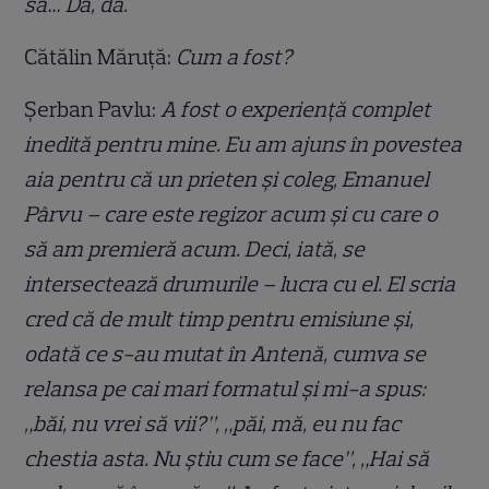
să… Da, da.
Cătălin Măruță:
Cum a fost?
Șerban Pavlu:
A fost o experiență complet
inedită pentru mine. Eu am ajuns în povestea
aia pentru că un prieten și coleg, Emanuel
Pârvu – care este regizor acum și cu care o
să am premieră acum. Deci, iată, se
intersectează drumurile – lucra cu el. El scria
cred că de mult timp pentru emisiune și,
odată ce s-au mutat în Antenă, cumva se
relansa pe cai mari formatul și mi-a spus:
„băi, nu vrei să vii?”, „păi, mă, eu nu fac
chestia asta. Nu știu cum se face”, „Hai să