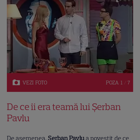
VEZI
FOTO
POZA
1 / 7
De ce îi era teamă lui Șerban
Pavlu
De asemenea,
Șerban Pavlu
a povestit de ce