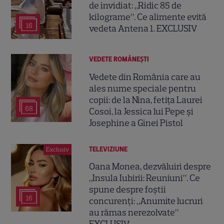
de invidiat: „Ridic 85 de
kilograme”. Ce alimente evită
16
vedeta Antena 1. EXCLUSIV
VEDETE ROMÂNEŞTI
Vedete din România care au
ales nume speciale pentru
copii: de la Nina, fetița Laurei
68
Cosoi, la Jessica lui Pepe și
Josephine a Ginei Pistol
TELEVIZIUNE
Exclusiv
Oana Monea, dezvăluiri despre
„Insula Iubirii: Reuniuni”. Ce
spune despre foștii
16
concurenți: „Anumite lucruri
au rămas nerezolvate”
EXCLUSIV