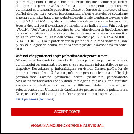
partenere, precum si furnizorii nostri de servicii de date analitice) prelucram
date pentru a permite website-ului sa functioneze, pentru a personaliza
Noutăți Netflix în august 2026:
continutul si anunturile publicitare afisate in functie de interesele si/sau
profilul dvs., pentru a va oferi functionalitati aferente retelelor de socializare
Robert De Niro, „Nosferatu” și
si pentru a analiza traficul pe website. Beneficiati de drepturile prevazute de
art. 15-22 din GDPR in legatura cu prelucrarea datelor cu caracter personal.
noile sezoane din „Outer
Aceste drepturi pot fi exercitate prin modalitatea indicata
aici
. Prin click pe
16
Banks” și „Un veac de
“ACCEPT TOATE”, acceptati folosirea tuturor Tehnologiilor de tip Cookie, care
implica inclusiv acceptul dvs. cu privire la stocarea/accesarea informatiilor
singurătate”
de catre Vendor-ii cu care colaboram. Prin click pe “VREAU SA MODIFIC
SETARILE INDIVIDUAL” puteti schimba preferintele in mod individual, mai
putin cele legate de cookie strict necesare pentru functionarea website-
ului.
VEDETE STRĂINE
Atât noi, cât și partenerii noștri prelucrăm datele pentru a oferi:
Măsurarea performanței reclamelor. Utilizarea profilurilor pentru selectarea
Sean Astin din „Stăpânul
conținutului personalizat. Stocarea și/sau accesarea informațiilor de pe un
Inelelor” a fost nevoit să își
dispozitiv. Dezvoltarea și îmbunătățirea serviciilor. Crearea profilurilor de
conținut personalizat. Utilizarea profilurilor pentru selectarea publicității
vândă casa din cauza
personalizate. Crearea profilurilor pentru publicitate personalizată.
14
Măsurarea performanței conținutului. Înțelegerea publicului prin statistici
salariului mic: Câți bani a
sau combinații de date din surse diferite. Utilizarea datelor limitate pentru a
primit de fapt
selecta conținutul. Utilizarea de date limitate pentru a selecta publicitatea.
Date precise de geolocație și identificarea prin scanarea dispozitivului.
Listă parteneri (furnizori)
VEDETE STRĂINE
ACCEPT TOATE
Elon Musk, atac la adresa
regizorului premiat cu Oscar
VREAU SA MODIFIC SETARILE INDIVIDUAL
care a realizat documentarul