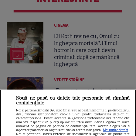
CINEMA
Eli Roth revine cu „Omul cu
înghețata mortală”. Filmul
horror în care copiii devin
5
criminali după ce mănâncă
înghețată
VEDETE STRĂINE
„Povestea peștelui posac”,
aventura animată inspirată
Nouă ne pasă ca datele tale personale să rămână
confidențiale
dintr-un bestseller The New
11
Noi și partenerii noștri
596
stocăm și/sau accesăm informații pe dispozitivul
York Times, ajunge în
dvs., precum identificatorii cookie unici pentru prelucrarea datelor cu
cinematografe pe 7 august
caracter personal. Puteți accepta sau gestiona preferințele dvs. făcând clic
mai jos, respectiv vă puteți opune utilizării unui interes legitim în orice
moment pe pagina cu politica de confidențialitate. Aceste alegeri vor fi
raportate partenerilor noștri și nu vă vor afecta navigarea.
Mai multe detalii
Noi si partenerii nostri (retelele de socializare si agentiile de publicitate
NETFLIX