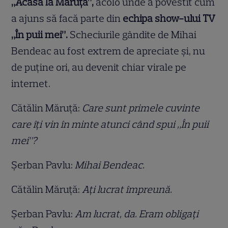
„Acasă la Măruță”,
acolo unde a povestit cum
a ajuns să facă parte din
echipa show-ului TV
„În puii mei”.
Scheciurile gândite de Mihai
Bendeac au fost extrem de apreciate și, nu
de puține ori, au devenit chiar virale pe
internet.
Cătălin Măruță:
Care sunt primele cuvinte
care îți vin în minte atunci când spui „În puii
mei”?
Șerban Pavlu:
Mihai Bendeac.
Cătălin Măruță:
Ați lucrat împreună.
Șerban Pavlu:
Am lucrat, da. Eram obligați