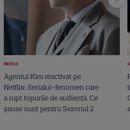
NETFLIX
S
Agentul Kim reactivat pe
Netflix: Serialul-fenomen care
a rupt topurile de audiență. Ce
șanse sunt pentru Sezonul 2