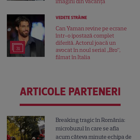
imagini din vacanță
VEDETE STRĂINE
Can Yaman revine pe ecrane
într-o ipostază complet
diferită. Actorul joacă un
31
avocat în noul serial „Bro”,
filmat în Italia
ARTICOLE PARTENERI
Breaking tragic în România:
microbuzul în care se afla
acum câteva minute echipa de