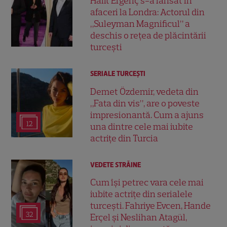
Halit Ergenç s-a lansat în
afaceri la Londra: Actorul din
„Suleyman Magnificul” a
deschis o rețea de plăcintării
turcești
SERIALE TURCEŞTI
Demet Özdemir, vedeta din
„Fata din vis”, are o poveste
impresionantă. Cum a ajuns
12
una dintre cele mai iubite
actrițe din Turcia
VEDETE STRĂINE
Cum își petrec vara cele mai
iubite actrițe din serialele
turcești. Fahriye Evcen, Hande
32
Erçel și Neslihan Atagül,