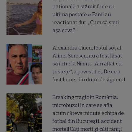
națională a stârnit furie cu
ultima postare » Fanii au
reacționat dur: „Cum să spui
așa ceva?”
Alexandru Ciucu, fostul soț al
Alinei Sorescu, nu a fost lăsat
să intre la Nibiru. „Am aflat cu
tristețe”, a povestit el. De ce a
fost întors din drum designerul
Breaking tragic în România:
microbuzul în care se afla
acum câteva minute echipa de
fotbal din București, accident
mortal! Câți morți și câți răniți