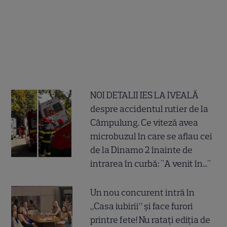
NOI DETALII IES LA IVEALĂ
despre accidentul rutier de la
Câmpulung. Ce viteză avea
microbuzul în care se aflau cei
de la Dinamo 2 înainte de
intrarea în curbă: "A venit în..."
Un nou concurent intră în
„Casa iubirii” și face furori
printre fete! Nu ratați ediția de