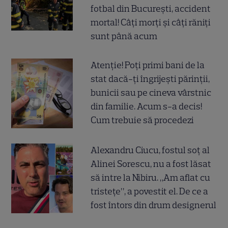
fotbal din București, accident
mortal! Câți morți și câți răniți
sunt până acum
Atenție! Poți primi bani de la
stat dacă-ți îngrijești părinții,
bunicii sau pe cineva vârstnic
din familie. Acum s-a decis!
Cum trebuie să procedezi
Alexandru Ciucu, fostul soț al
Alinei Sorescu, nu a fost lăsat
să intre la Nibiru. „Am aflat cu
tristețe”, a povestit el. De ce a
fost întors din drum designerul