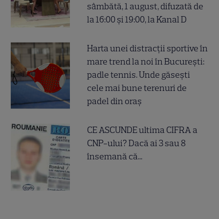
sâmbătă, 1 august, difuzată de
la 16:00 și 19:00, la Kanal D
Harta unei distracții sportive în
mare trend la noi în București:
padle tennis. Unde găsești
cele mai bune terenuri de
padel din oraș
CE ASCUNDE ultima CIFRA a
CNP-ului? Dacă ai 3 sau 8
însemană că...