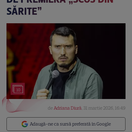
SĂRITE”
10
de
Adriana Diură
,
31 martie 2026, 16:49
Adaugă-ne ca sursă preferată în Google