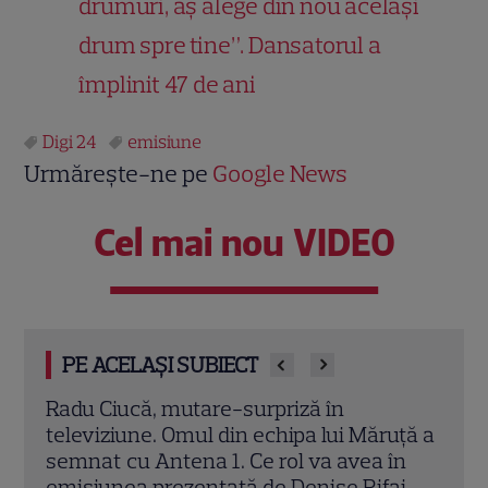
drumuri, aș alege din nou același
drum spre tine”. Dansatorul a
împlinit 47 de ani
Digi 24
emisiune
Urmărește-ne pe
Google News
Cel mai nou VIDEO
PE ACELAȘI SUBIECT
xia
Radu Ciucă, mutare-surpriză în
Cine
e
televiziune. Omul din echipa lui Măruță a
prez
semnat cu Antena 1. Ce rol va avea în
Deta
emisiunea prezentată de Denise Rifai
mulți