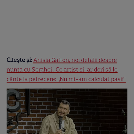
Citește și:
Anisia Gafton, noi detalii despre
nunta cu Serghei . Ce artist și-ar dori să le
cânte la petrecere: „Nu mi-am calculat pașii”