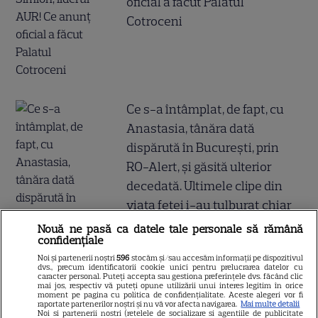
oficial a făcut Palatul
Cotroceni
Ce s-a întâmplat, de fapt, cu
Anastasia, tânăra dată
dispărută în București, prin
RO-Alert, și găsită ulterior
decedată. Ultimele clipe din
viața fetei i-au tulburat chiar
și pe anchetatori
Nouă ne pasă ca datele tale personale să rămână
confidențiale
Noi și partenerii noștri
596
stocăm și/sau accesăm informații pe dispozitivul
dvs., precum identificatorii cookie unici pentru prelucrarea datelor cu
caracter personal. Puteți accepta sau gestiona preferințele dvs. făcând clic
mai jos, respectiv vă puteți opune utilizării unui interes legitim în orice
moment pe pagina cu politica de confidențialitate. Aceste alegeri vor fi
raportate partenerilor noștri și nu vă vor afecta navigarea.
Mai multe detalii
Noi si partenerii nostri (retelele de socializare si agentiile de publicitate