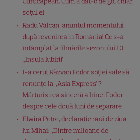
Curticăpean. Cum a dat-o de gol chiar
soțul ei
Radu Vâlcan, anunțul momentului
după revenirea în România! Ce s-a
întâmplat la filmările sezonului 10
„Insula Iubirii”
I-a cerut Răzvan Fodor soției sale să
renunțe la „Asia Express”?
Mărturisirea sinceră a Irinei Fodor
despre cele două luni de separare
Elwira Petre, declarație rară de ziua
lui Mihai: „Dintre milioane de