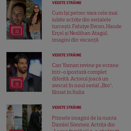
VEDETE STRĂINE
Cum își petrec vara cele mai
iubite actrițe din serialele
turcești. Fahriye Evcen, Hande
32
Erçel și Neslihan Atagül,
imagini din vacanță
VEDETE STRĂINE
Can Yaman revine pe ecrane
într-o ipostază complet
diferită. Actorul joacă un
31
avocat în noul serial „Bro”,
filmat în Italia
VEDETE STRĂINE
Primele imagini de la nunta
Damlei Sönmez. Actrița din