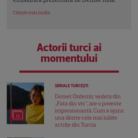
Citește mai multe
Citeș
Actorii turci ai
momentului
SERIALE TURCEŞTI
Demet Özdemir, vedeta din
„Fata din vis”, are o poveste
impresionantă. Cum a ajuns
12
una dintre cele mai iubite
actrițe din Turcia