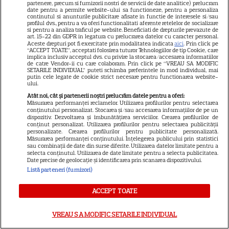
partenere, precum si furnizorii nostri de servicii de date analitice) prelucram
date pentru a permite website-ului sa functioneze, pentru a personaliza
continutul si anunturile publicitare afisate in functie de interesele si/sau
profilul dvs., pentru a va oferi functionalitati aferente retelelor de socializare
si pentru a analiza traficul pe website. Beneficiati de drepturile prevazute de
art. 15-22 din GDPR in legatura cu prelucrarea datelor cu caracter personal.
Aceste drepturi pot fi exercitate prin modalitatea indicata
aici
. Prin click pe
“ACCEPT TOATE”, acceptati folosirea tuturor Tehnologiilor de tip Cookie, care
implica inclusiv acceptul dvs. cu privire la stocarea/accesarea informatiilor
de catre Vendor-ii cu care colaboram. Prin click pe “VREAU SA MODIFIC
SETARILE INDIVIDUAL” puteti schimba preferintele in mod individual, mai
putin cele legate de cookie strict necesare pentru functionarea website-
ului.
Atât noi, cât și partenerii noștri prelucrăm datele pentru a oferi:
Măsurarea performanței reclamelor. Utilizarea profilurilor pentru selectarea
conținutului personalizat. Stocarea și/sau accesarea informațiilor de pe un
dispozitiv. Dezvoltarea și îmbunătățirea serviciilor. Crearea profilurilor de
conținut personalizat. Utilizarea profilurilor pentru selectarea publicității
personalizate. Crearea profilurilor pentru publicitate personalizată.
Măsurarea performanței conținutului. Înțelegerea publicului prin statistici
sau combinații de date din surse diferite. Utilizarea datelor limitate pentru a
selecta conținutul. Utilizarea de date limitate pentru a selecta publicitatea.
Date precise de geolocație și identificarea prin scanarea dispozitivului.
Listă parteneri (furnizori)
ACCEPT TOATE
VREAU SA MODIFIC SETARILE INDIVIDUAL
APAR NOI DETALII despre