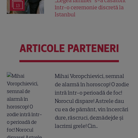
„Legea familiei” s-a căsătorit
13
într-o ceremonie discretă la
Istanbul
ARTICOLE PARTENERI
Mihai Voropchievici, semnal
de alarmă în horoscop! O zodie
intră într-o perioadă de foc!
Norocul dispare! Astrele dau
cu ea de pământ, vin încercări
dure, răscruci, deznădejde și
lacrimi grele! Cin..