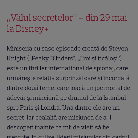
„Vălul secretelor” – din 29 mai
la Disney+
Miniseria cu șase episoade creată de Steven
Knight („Peaky Blinders”, „Eroi și ticăloși”)
este un thriller internațional de spionaj, care
urmărește relația surprinzătoare și încordată
dintre două femei care joacă un joc mortal de
adevăr și minciună pe drumul de la Istanbul
spre Paris și Londra. Una dintre ele are un
secret, iar cealaltă are misiunea de a-l
descoperi înainte ca mii de vieți să fie
pierdute. În culise, liderii misiunilor din cadrul