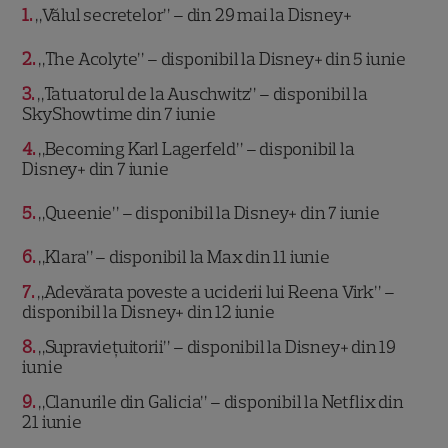
1
„Vălul secretelor” – din 29 mai la Disney+
2
„The Acolyte” – disponibil la Disney+ din 5 iunie
3
„Tatuatorul de la Auschwitz” – disponibil la
SkyShowtime din 7 iunie
4
„Becoming Karl Lagerfeld” – disponibil la
Disney+ din 7 iunie
5
„Queenie” – disponibil la Disney+ din 7 iunie
6
„Klara” – disponibil la Max din 11 iunie
7
„Adevărata poveste a uciderii lui Reena Virk” –
disponibil la Disney+ din 12 iunie
8
„Supraviețuitorii” – disponibil la Disney+ din 19
iunie
9
„Clanurile din Galicia” – disponibil la Netflix din
21 iunie