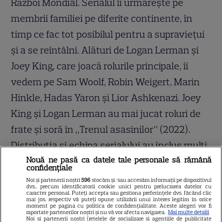
Război Mondial. Serialul îi urmărește pe
membrii familiei pe diferite continente, în
timp ce fac tot posibilul pentru a supraviețui
și a se reîntâlni. Alături de Logan Lerman și
Joey King, care joacă rolurile principale, îi
vedem pe Sam Woolf, Robin Weigert, Marin
Hinkle, Hadas Yaron și Lior Ashkenazi. Joey
King și Logan Lerman au mai jucat roluri de
frate și soră în „Trenul asasinilor” (2022).
Distribuția și echipa serialului au inclus mulți
Nouă ne pasă ca datele tale personale să rămână
români, printre care actorii Vlad Ivanov,
confidențiale
Adrian Loghin, Eduard Adam, Anca Dragomir
Noi și partenerii noștri
596
stocăm și/sau accesăm informații pe dispozitivul
dvs., precum identificatorii cookie unici pentru prelucrarea datelor cu
sau Simona Maican.
caracter personal. Puteți accepta sau gestiona preferințele dvs. făcând clic
mai jos, respectiv vă puteți opune utilizării unui interes legitim în orice
moment pe pagina cu politica de confidențialitate. Aceste alegeri vor fi
raportate partenerilor noștri și nu vă vor afecta navigarea.
Mai multe detalii
O: We Were the Lucky Ones, SUA, 2024 R:
Noi si partenerii nostri (retelele de socializare si agentiile de publicitate