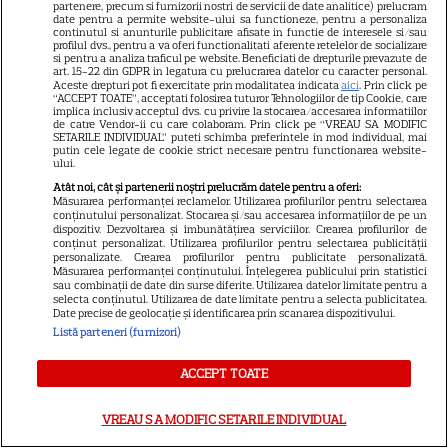
partenere, precum si furnizorii nostri de servicii de date analitice) prelucram
Amit Gupta, Neasa Hardiman, Thomas Kail D:
date pentru a permite website-ului sa functioneze, pentru a personaliza
continutul si anunturile publicitare afisate in functie de interesele si/sau
profilul dvs., pentru a va oferi functionalitati aferente retelelor de socializare
Joey King, Logan Lerman, Sam Woolf, Robin
si pentru a analiza traficul pe website. Beneficiati de drepturile prevazute de
art. 15-22 din GDPR in legatura cu prelucrarea datelor cu caracter personal.
Weigert, Marin Hinkle, Lior Ashkenazi, Vlad
Aceste drepturi pot fi exercitate prin modalitatea indicata
aici
. Prin click pe
“ACCEPT TOATE”, acceptati folosirea tuturor Tehnologiilor de tip Cookie, care
implica inclusiv acceptul dvs. cu privire la stocarea/accesarea informatiilor
Ivanov.
de catre Vendor-ii cu care colaboram. Prin click pe “VREAU SA MODIFIC
SETARILE INDIVIDUAL” puteti schimba preferintele in mod individual, mai
putin cele legate de cookie strict necesare pentru functionarea website-
ului.
Atât noi, cât și partenerii noștri prelucrăm datele pentru a oferi:
Măsurarea performanței reclamelor. Utilizarea profilurilor pentru selectarea
conținutului personalizat. Stocarea și/sau accesarea informațiilor de pe un
dispozitiv. Dezvoltarea și îmbunătățirea serviciilor. Crearea profilurilor de
conținut personalizat. Utilizarea profilurilor pentru selectarea publicității
personalizate. Crearea profilurilor pentru publicitate personalizată.
Măsurarea performanței conținutului. Înțelegerea publicului prin statistici
sau combinații de date din surse diferite. Utilizarea datelor limitate pentru a
selecta conținutul. Utilizarea de date limitate pentru a selecta publicitatea.
Date precise de geolocație și identificarea prin scanarea dispozitivului.
Listă parteneri (furnizori)
ACCEPT TOATE
VREAU SA MODIFIC SETARILE INDIVIDUAL