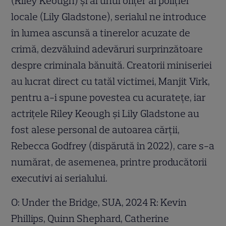
(Riley Keough) și ai unui ofițer al poliției
locale (Lily Gladstone), serialul ne introduce
în lumea ascunsă a tinerelor acuzate de
crimă, dezvăluind adevăruri surprinzătoare
despre criminala bănuită. Creatorii miniseriei
au lucrat direct cu tatăl victimei, Manjit Virk,
pentru a-i spune povestea cu acuratețe, iar
actrițele Riley Keough și Lily Gladstone au
fost alese personal de autoarea cărții,
Rebecca Godfrey (dispărută în 2022), care s-a
numărat, de asemenea, printre producătorii
executivi ai serialului.
O: Under the Bridge, SUA, 2024 R: Kevin
Phillips, Quinn Shephard, Catherine