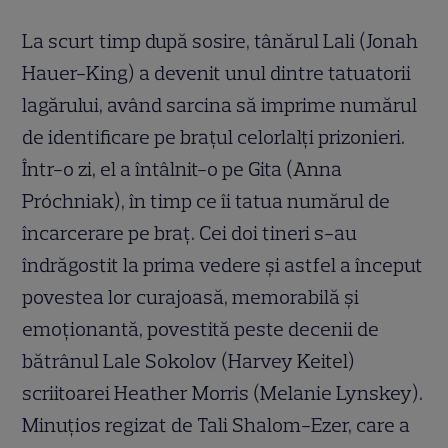
La scurt timp după sosire, tânărul Lali (Jonah
Hauer-King) a devenit unul dintre tatuatorii
lagărului, având sarcina să imprime numărul
de identificare pe brațul celorlalți prizonieri.
Într-o zi, el a întâlnit-o pe Gita (Anna
Próchniak), în timp ce îi tatua numărul de
încarcerare pe braț. Cei doi tineri s-au
îndrăgostit la prima vedere și astfel a început
povestea lor curajoasă, memorabilă și
emoționantă, povestită peste decenii de
bătrânul Lale Sokolov (Harvey Keitel)
scriitoarei Heather Morris (Melanie Lynskey).
Minuțios regizat de Tali Shalom-Ezer, care a