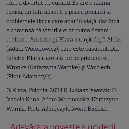
care a divorțat de curând. Ea are o mamă
toxică, un tată absent, o pisică prolifică și
problemele tipice care apar în viață, dar încă
e convinsă că visurile ei ar putea deveni
realitate. Ani întregi, Klara a tânjit după Aleks
(Adam Woronowicz), care este căsătorit. Din
fericire, Klara îi are alături pe prietenii ei,
Wronka (Katarzyna Warnke) și Wojciech
(Piotr Adamczyk).
O: Klara, Polonia, 2024 R: Lukasz Jaworski D:
Izabela Kuna, Adam Woronowicz, Katarzyna
Warnke,Piotr Adamczyk, Iwona Bielska.
„Adevărata poveste a uciderii