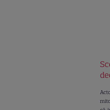
Sc
de
Acto
mito
că, 