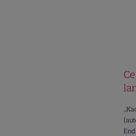
Ce
la
„Kao
(aut
End 