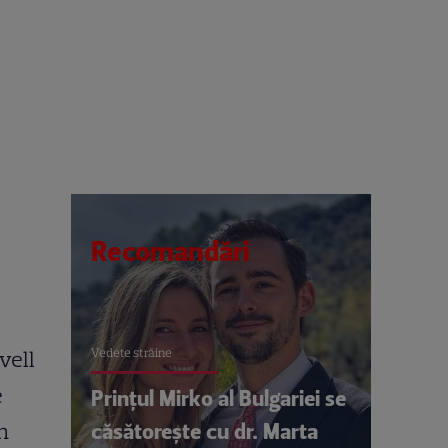
Recomandări
Vedete străine
vell
e
Prințul Mirko al Bulgariei se
căsătorește cu dr. Marta
n