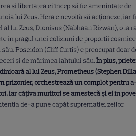
rea și libertatea ei încep să fie amenințate de
noia lui Zeus. Hera e nevoită să acționeze, iar fi
l al lui Zeus, Dionisus (Nabhaan Rizwan), o ia 
ste în pragul unei coliziuni de proporții cosmice
l său. Poseidon (Cliff Curtis) e preocupat doar d
eceri și de mărimea iahtului său.
În plus, priet
dinioară al lui Zeus, Prometheus (Stephen Dilla
 prizonier, orchestrează un complot pentru a
rî, iar câțiva muritori se amestecă și ei în pove
ntenția de-a pune capăt supremației zeilor.