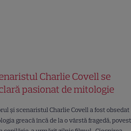
enaristul Charlie Covell se
clară pasionat de mitologie
rul și scenaristul Charlie Covell a fost obsedat
logia greacă încă de la o vârstă fragedă, poves
în copilărie, a urmărit zilnic filmul „Ciocnirea