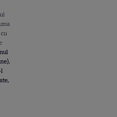
ul
razna
 cu
e
enul
ne),
-l
ste,