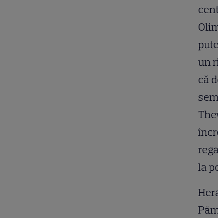
cent
Olim
pute
un r
că d
semn
Thew
încr
rega
la po
Hera
Pămâ