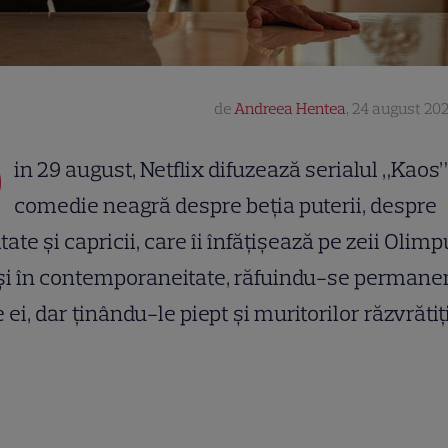
de
Andreea Hentea
,
24 august 202
D
in 29 august, Netflix difuzează serialul „Kaos”
comedie neagră despre beția puterii, despre
tate și capricii, care îi înfățișează pe zeii Olimp
și în contemporaneitate, răfuindu-se permane
e ei, dar ținându-le piept și muritorilor răzvrătiți