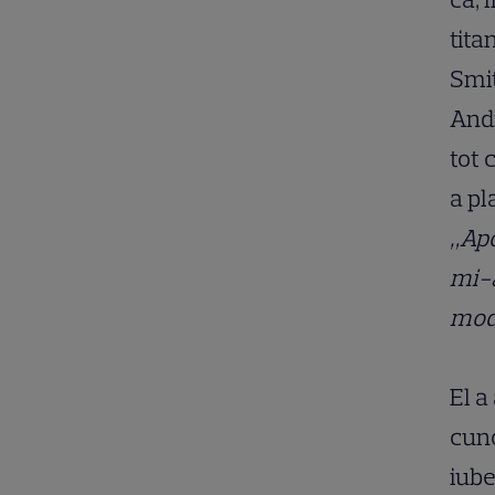
tita
Smit
Andr
tot 
a pl
„Apo
mi-a
mode
El a
cuno
iube