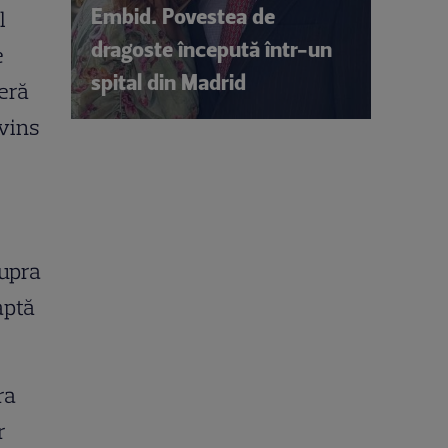
Embid. Povestea de
l
dragoste începută într-un
e
spital din Madrid
peră
nvins
supra
aptă
ra
r