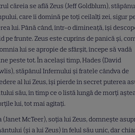
rul căreia se află Zeus (Jeff Goldblum), stăpânu
pului, care îi domină pe toți ceilalți zei, sigur p
rea lui. Până când, într-o dimineață, își desco
id pe frunte. Zeus este cuprins de panică și, co
omnia lui se apropie de sfârșit, începe să vadă
e peste tot. În același timp, Hades (David
lis), stăpânul Infernului și fratele cândva de
edere al lui Zeus, își pierde în secret puterea a
tului său, în timp ce o listă lungă de morți aște
rțile lui, tot mai agitați.
 (Janet McTeer), soția lui Zeus, domnește asup
ntului (și a lui Zeus) în felul său unic, dar chia