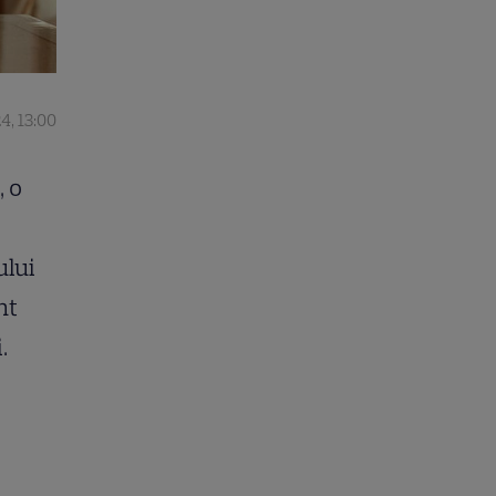
4, 13:00
, o
ului
nt
.