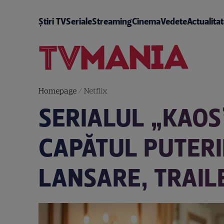
Știri TV
Seriale
Streaming
Cinema
Vedete
Actualita
Homepage
/
Netflix
SERIALUL „KAOS”
CAPĂTUL PUTERIL
LANSARE, TRAIL