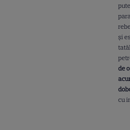
pute
para
rebe
și e
tată
petr
de o
acum
dobo
cu i