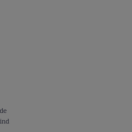
 de
tind