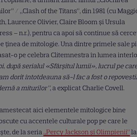
nilor” / „Clash of the Titans”, din 1981 (cu Maggi
h, Laurence Olivier, Claire Bloom și Ursula
ess – n.r.), pentru ca apoi să continue să cerc
ce ținea de mitologie. Una dintre primele sale p
asat-o pe celebra Clitemnestra în lumea interl
i, după serialul «Sfârșitul lumii», lucrul pe car
m dorit întotdeauna să-l fac a fost o repovesti
rnă a miturilor”,
a explicat Charlie Covell.
 amestecat aici elementele mitologice bine
scute cu accentele culturale pop pe care le
ște, de la seria
„Percy Jackson și Olimpienii”
la