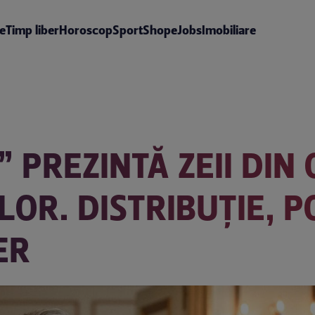
te
Timp liber
Horoscop
Sport
Shop
eJobs
Imobiliare
 PREZINTĂ ZEII DIN 
OR. DISTRIBUȚIE, P
ER