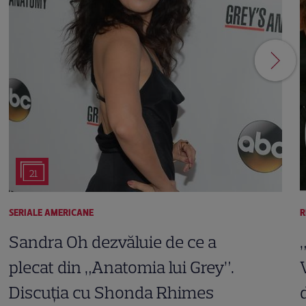
21
SERIALE AMERICANE
R
Sandra Oh dezvăluie de ce a
plecat din „Anatomia lui Grey”.
Discuția cu Shonda Rhimes