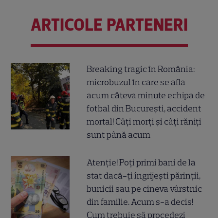
ARTICOLE PARTENERI
Breaking tragic în România:
microbuzul în care se afla
acum câteva minute echipa de
fotbal din București, accident
mortal! Câți morți și câți răniți
sunt până acum
Atenție! Poți primi bani de la
stat dacă-ți îngrijești părinții,
bunicii sau pe cineva vârstnic
din familie. Acum s-a decis!
Cum trebuie să procedezi