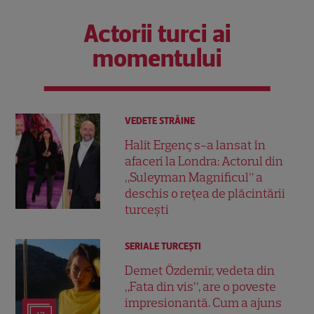
Actorii turci ai
momentului
VEDETE STRĂINE
Halit Ergenç s-a lansat în
afaceri la Londra: Actorul din
„Suleyman Magnificul” a
deschis o rețea de plăcintării
turcești
SERIALE TURCEŞTI
Demet Özdemir, vedeta din
„Fata din vis”, are o poveste
impresionantă. Cum a ajuns