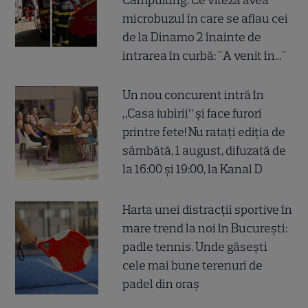
microbuzul în care se aflau cei
de la Dinamo 2 înainte de
intrarea în curbă: "A venit în..."
Un nou concurent intră în
„Casa iubirii” și face furori
printre fete! Nu ratați ediția de
sâmbătă, 1 august, difuzată de
la 16:00 și 19:00, la Kanal D
Harta unei distracții sportive în
mare trend la noi în București:
padle tennis. Unde găsești
cele mai bune terenuri de
padel din oraș