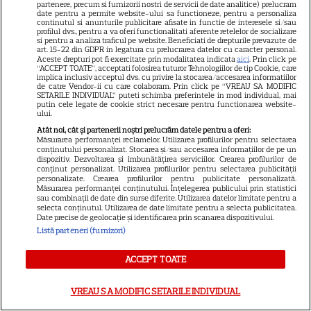
partenere, precum si furnizorii nostri de servicii de date analitice) prelucram
date pentru a permite website-ului sa functioneze, pentru a personaliza
continutul si anunturile publicitare afisate in functie de interesele si/sau
profilul dvs., pentru a va oferi functionalitati aferente retelelor de socializare
si pentru a analiza traficul pe website. Beneficiati de drepturile prevazute de
art. 15-22 din GDPR in legatura cu prelucrarea datelor cu caracter personal.
Aceste drepturi pot fi exercitate prin modalitatea indicata
aici
. Prin click pe
“ACCEPT TOATE”, acceptati folosirea tuturor Tehnologiilor de tip Cookie, care
implica inclusiv acceptul dvs. cu privire la stocarea/accesarea informatiilor
de catre Vendor-ii cu care colaboram. Prin click pe “VREAU SA MODIFIC
Postul Sfintei Mării – Postul
SETARILE INDIVIDUAL” puteti schimba preferintele in mod individual, mai
putin cele legate de cookie strict necesare pentru functionarea website-
Adormirii Maicii Domnului. Ce
ului.
se mănâncă în post
Atât noi, cât și partenerii noștri prelucrăm datele pentru a oferi:
Măsurarea performanței reclamelor. Utilizarea profilurilor pentru selectarea
conținutului personalizat. Stocarea și/sau accesarea informațiilor de pe un
dispozitiv. Dezvoltarea și îmbunătățirea serviciilor. Crearea profilurilor de
conținut personalizat. Utilizarea profilurilor pentru selectarea publicității
personalizate. Crearea profilurilor pentru publicitate personalizată.
Măsurarea performanței conținutului. Înțelegerea publicului prin statistici
sau combinații de date din surse diferite. Utilizarea datelor limitate pentru a
selecta conținutul. Utilizarea de date limitate pentru a selecta publicitatea.
Ce vase de gătit îți trebuie
Date precise de geolocație și identificarea prin scanarea dispozitivului.
Listă parteneri (furnizori)
dacă te muți singur – ustensile
pe care trebuie să le ai în
ACCEPT TOATE
bucătărie
VREAU SA MODIFIC SETARILE INDIVIDUAL