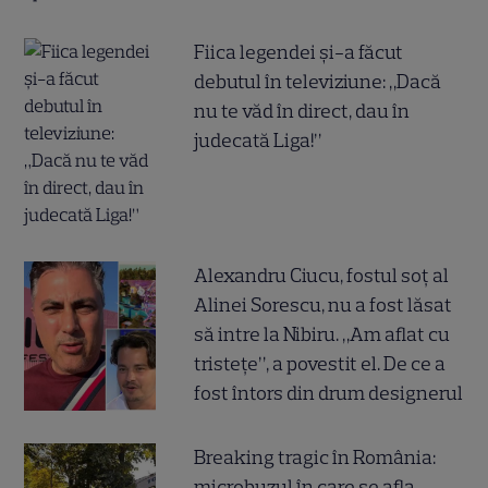
Fiica legendei și-a făcut
debutul în televiziune: „Dacă
nu te văd în direct, dau în
judecată Liga!”
Alexandru Ciucu, fostul soț al
Alinei Sorescu, nu a fost lăsat
să intre la Nibiru. „Am aflat cu
tristețe”, a povestit el. De ce a
fost întors din drum designerul
Breaking tragic în România:
microbuzul în care se afla