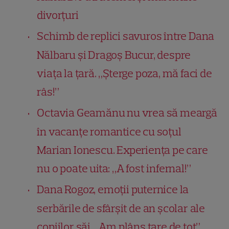
divorțuri
Schimb de replici savuros între Dana
Nălbaru și Dragoș Bucur, despre
viața la țară. „Șterge poza, mă faci de
râs!”
Octavia Geamănu nu vrea să meargă
în vacanțe romantice cu soțul
Marian Ionescu. Experiența pe care
nu o poate uita: „A fost infernal!”
Dana Rogoz, emoții puternice la
serbările de sfârșit de an școlar ale
copiilor săi. „Am plâns tare de tot”