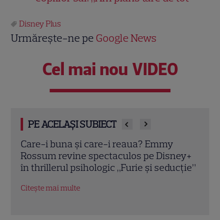
Disney Plus
Urmărește-ne pe
Google News
Cel mai nou VIDEO
PE ACELAȘI SUBIECT
Ghid de streaming, 20 – 26 iulie: „Star
În l
ey+
Trek: Noi lumi stranii” revine cu sezonul
Coop
cție”
4. Ce filme noi intră pe Netflix și Max
dram
regă
Citește mai multe
Citeș