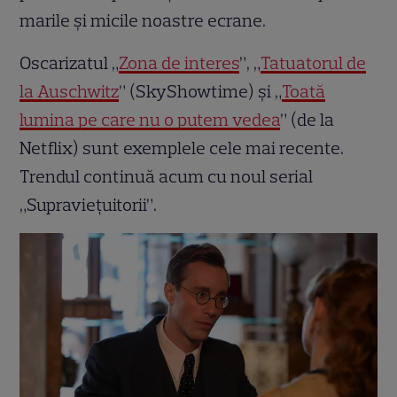
marile și micile noastre ecrane.
Oscarizatul „
Zona de interes
”, „
Tatuatorul de
la Auschwitz
” (SkyShowtime) și „
Toată
lumina pe care nu o putem vedea
” (de la
Netflix) sunt exemplele cele mai recente.
Trendul continuă acum cu noul serial
„Supraviețuitorii”.