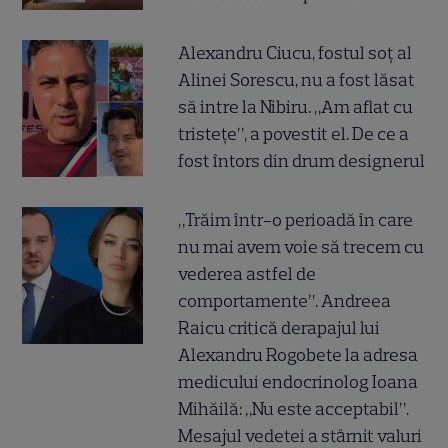
Alexandru Ciucu, fostul soț al
Alinei Sorescu, nu a fost lăsat
să intre la Nibiru. „Am aflat cu
tristețe”, a povestit el. De ce a
fost întors din drum designerul
„Trăim într-o perioadă în care
nu mai avem voie să trecem cu
vederea astfel de
comportamente”. Andreea
Raicu critică derapajul lui
Alexandru Rogobete la adresa
medicului endocrinolog Ioana
Mihăilă: „Nu este acceptabil”.
Mesajul vedetei a stârnit valuri