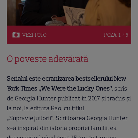
VEZI
FOTO
POZA
1 / 6
O poveste adevărată
Serialul este ecranizarea bestsellerului New
York Times „We Were the Lucky Ones”
, scris
de Georgia Hunter, publicat în 2017 și tradus și
la noi, la editura Rao, cu titlul
„Supraviețuitorii”. Scriitoarea Georgia Hunter
s-a inspirat din istoria propriei familii, ea
descoperind când avea 15 ani, în timp ce