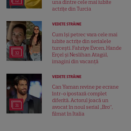
12
una dintre cele mai iubite
actrițe din Turcia
VEDETE STRĂINE
Cum își petrec vara cele mai
iubite actrițe din serialele
turcești. Fahriye Evcen, Hande
32
Erçel și Neslihan Atagül,
imagini din vacanță
VEDETE STRĂINE
Can Yaman revine pe ecrane
într-o ipostază complet
diferită. Actorul joacă un
31
avocat în noul serial „Bro”,
filmat în Italia