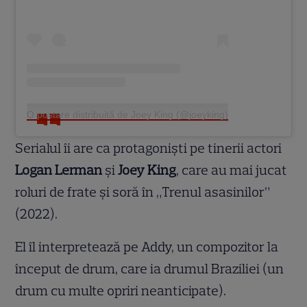
O postare distribuită de Joey King (@joeyking)
Serialul îi are ca protagoniști pe tinerii actori
Logan Lerman
și
Joey King
, care au mai jucat
roluri de frate și soră în „Trenul asasinilor”
(2022).
El îl interpretează pe Addy, un compozitor la
început de drum, care ia drumul Braziliei (un
drum cu multe opriri neanticipate).