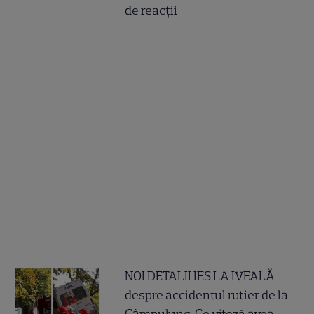
de reacții
NOI DETALII IES LA IVEALĂ
despre accidentul rutier de la
Câmpulung. Ce viteză avea