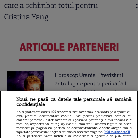
care a schimbat totul pentru
Cristina Yang
ARTICOLE PARTENERI
Horoscop Urania | Previziuni
astrologice pentru perioada 1 –
7 august 2026. Venus va intra
Nouă ne pasă ca datele tale personale să rămână
în zodia Balanței
confidențiale
Noi și partenerii noștri
596
stocăm și/sau accesăm informații pe dispozitivul
dvs., precum identificatorii cookie unici pentru prelucrarea datelor cu
caracter personal. Puteți accepta sau gestiona preferințele dvs. făcând clic
mai jos, respectiv vă puteți opune utilizării unui interes legitim în orice
Ulei de perilla – ce este și ce
moment pe pagina cu politica de confidențialitate. Aceste alegeri vor fi
raportate partenerilor noștri și nu vă vor afecta navigarea.
Mai multe detalii
beneficii are
Noi si partenerii nostri (retelele de socializare si agentiile de publicitate