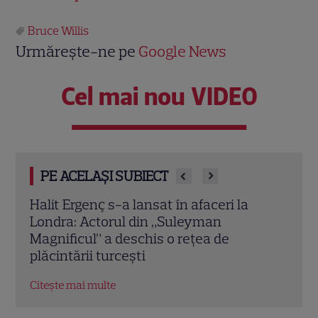
Bruce Willis
Urmărește-ne pe
Google News
Cel mai nou VIDEO
PE ACELAȘI SUBIECT
O mai ții minte pe mama lui Stifler din
Jenni
„American Pie”? Jennifer Coolidge, la 64
fiica
de ani, dezvăluie greșeala pe care o
cele
regretă și astăzi
Citeș
Citește mai multe