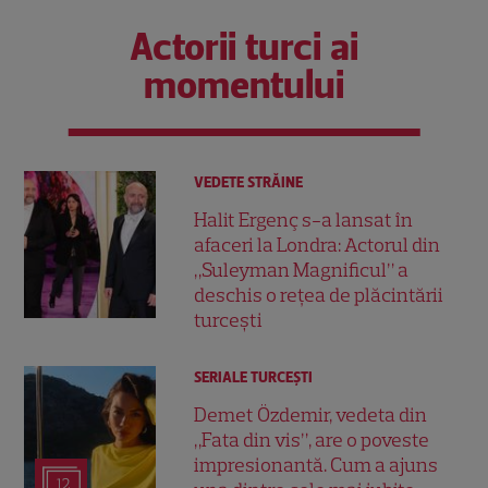
Actorii turci ai
momentului
VEDETE STRĂINE
Halit Ergenç s-a lansat în
afaceri la Londra: Actorul din
„Suleyman Magnificul” a
deschis o rețea de plăcintării
turcești
SERIALE TURCEŞTI
Demet Özdemir, vedeta din
„Fata din vis”, are o poveste
impresionantă. Cum a ajuns
12