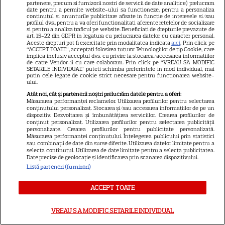
partenere, precum si furnizorii nostri de servicii de date analitice) prelucram
date pentru a permite website-ului sa functioneze, pentru a personaliza
continutul si anunturile publicitare afisate in functie de interesele si/sau
profilul dvs., pentru a va oferi functionalitati aferente retelelor de socializare
si pentru a analiza traficul pe website. Beneficiati de drepturile prevazute de
art. 15-22 din GDPR in legatura cu prelucrarea datelor cu caracter personal.
Ulei de perilla – ce este și ce
Aceste drepturi pot fi exercitate prin modalitatea indicata
aici
. Prin click pe
“ACCEPT TOATE”, acceptati folosirea tuturor Tehnologiilor de tip Cookie, care
beneficii are
implica inclusiv acceptul dvs. cu privire la stocarea/accesarea informatiilor
de catre Vendor-ii cu care colaboram. Prin click pe “VREAU SA MODIFIC
SETARILE INDIVIDUAL” puteti schimba preferintele in mod individual, mai
putin cele legate de cookie strict necesare pentru functionarea website-
ului.
Atât noi, cât și partenerii noștri prelucrăm datele pentru a oferi:
Măsurarea performanței reclamelor. Utilizarea profilurilor pentru selectarea
conținutului personalizat. Stocarea și/sau accesarea informațiilor de pe un
dispozitiv. Dezvoltarea și îmbunătățirea serviciilor. Crearea profilurilor de
conținut personalizat. Utilizarea profilurilor pentru selectarea publicității
Cum poate fi consumat
personalizate. Crearea profilurilor pentru publicitate personalizată.
Măsurarea performanței conținutului. Înțelegerea publicului prin statistici
ghimbirul
sau combinații de date din surse diferite. Utilizarea datelor limitate pentru a
selecta conținutul. Utilizarea de date limitate pentru a selecta publicitatea.
Date precise de geolocație și identificarea prin scanarea dispozitivului.
Listă parteneri (furnizori)
ACCEPT TOATE
Ce este decoctul, cum se
VREAU SA MODIFIC SETARILE INDIVIDUAL
obţine şi care sunt utilizările