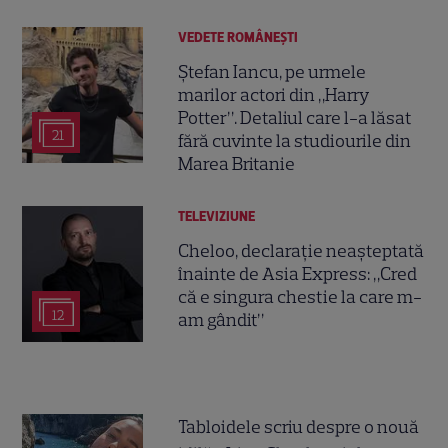
VEDETE ROMÂNEŞTI
Ștefan Iancu, pe urmele
marilor actori din „Harry
Potter”. Detaliul care l-a lăsat
21
fără cuvinte la studiourile din
Marea Britanie
TELEVIZIUNE
Cheloo, declarație neașteptată
înainte de Asia Express: „Cred
că e singura chestie la care m-
12
am gândit”
Tabloidele scriu despre o nouă