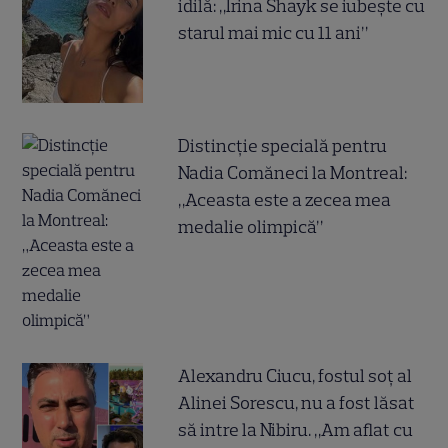
idilă: „Irina Shayk se iubește cu
starul mai mic cu 11 ani”
Distincție specială pentru
Nadia Comăneci la Montreal:
„Aceasta este a zecea mea
medalie olimpică”
Alexandru Ciucu, fostul soț al
Alinei Sorescu, nu a fost lăsat
să intre la Nibiru. „Am aflat cu