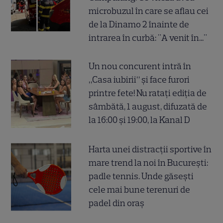
microbuzul în care se aflau cei
de la Dinamo 2 înainte de
intrarea în curbă: "A venit în..."
Un nou concurent intră în
„Casa iubirii” și face furori
printre fete! Nu ratați ediția de
sâmbătă, 1 august, difuzată de
la 16:00 și 19:00, la Kanal D
Harta unei distracții sportive în
mare trend la noi în București:
padle tennis. Unde găsești
cele mai bune terenuri de
padel din oraș