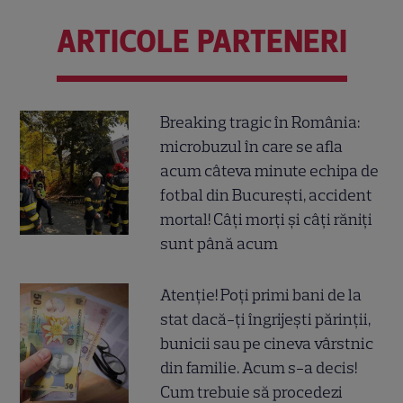
ARTICOLE PARTENERI
Breaking tragic în România:
microbuzul în care se afla
acum câteva minute echipa de
fotbal din București, accident
mortal! Câți morți și câți răniți
sunt până acum
Atenție! Poți primi bani de la
stat dacă-ți îngrijești părinții,
bunicii sau pe cineva vârstnic
din familie. Acum s-a decis!
Cum trebuie să procedezi