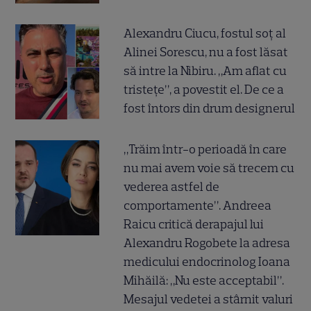
Alexandru Ciucu, fostul soț al
Alinei Sorescu, nu a fost lăsat
să intre la Nibiru. „Am aflat cu
tristețe”, a povestit el. De ce a
fost întors din drum designerul
„Trăim într-o perioadă în care
nu mai avem voie să trecem cu
vederea astfel de
comportamente”. Andreea
Raicu critică derapajul lui
Alexandru Rogobete la adresa
medicului endocrinolog Ioana
Mihăilă: „Nu este acceptabil”.
Mesajul vedetei a stârnit valuri