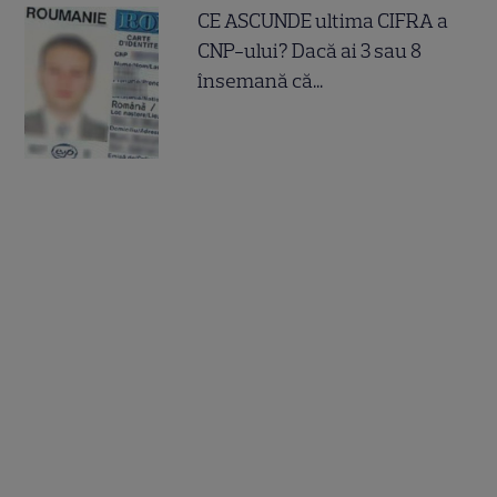
CE ASCUNDE ultima CIFRA a
CNP-ului? Dacă ai 3 sau 8
însemană că...