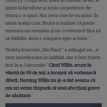
Country. „Copil fiind, avea un bâlbâit sever. A
ajuns la facultate și acolo un profesor de
teatru i-a spus: ‘Am ceva care te va ajuta.’ În
urma acelui curs, Bruce a realizat că poate
memora un scenariu și să-l rostească fără să
se bâlbâie. Asta l-a împins spre actorie.”
Vedeta francizei „Die Hard,” a adăugat ea, „a
avut întotdeauna un bâlbâit, dar a fost foarte
bun la a-l ascunde.”
Când Willis, acum în
vârstă de 69 de ani, a început să vorbească
diferit, Heming Willis nu și-a dat seama că
era un semn timpuriu al unei afecțiuni grave
de sănătate
.