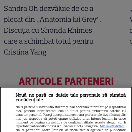
Sandra Oh dezvăluie de ce a
plecat din „Anatomia lui Grey”.
Discuția cu Shonda Rhimes
care a schimbat totul pentru
Cristina Yang
ARTICOLE PARTENERI
Nouă ne pasă ca datele tale personale să rămână
confidențiale
Horoscop Urania | Previziuni
Noi și partenerii noștri
596
stocăm și/sau accesăm informații pe dispozitivul
dvs., precum identificatorii cookie unici pentru prelucrarea datelor cu
caracter personal. Puteți accepta sau gestiona preferințele dvs. făcând clic
astrologice pentru perioada 1 –
mai jos, respectiv vă puteți opune utilizării unui interes legitim în orice
moment pe pagina cu politica de confidențialitate. Aceste alegeri vor fi
7 august 2026. Venus va intra
raportate partenerilor noștri și nu vă vor afecta navigarea.
Mai multe detalii
Noi si partenerii nostri (retelele de socializare si agentiile de publicitate
în zodia Balanței