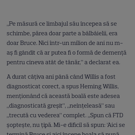
„Pe măsură ce limbajul său începea să se
schimbe, părea doar parte a bâlbâielii, era
doar Bruce. Nici într-un milion de ani nu m-
aș fi gândit că ar putea fi o formă de demență
pentru cineva atât de tânăr,” a declarat ea.
A durat câțiva ani până când Willis a fost
diagnosticat corect, a spus Heming Willis,
menționând că această boală este adesea
„diagnosticată greșit”, „neînțeleasă” sau
„trecută cu vederea” complet. „Spun că FTD
șoptește, nu țipă. Mi-e dificil să spun: ‘Aici se
termină Bruce și aici începe boala să pună