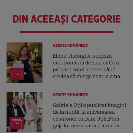
DIN ACEEAȘI CATEGORIE
VEDETE ROMÂNEŞTI
Elena Gheorghe, surpriză
emoționantă de ziua ei. Ce a
pregătit soțul artistei când
15
credea că merge doar la cină
VEDETE ROMÂNEŞTI
Gabriela Oțil a publicat imagini
de la nuntă, la aniversarea
căsătoriei cu Dani Oțil: „Fără
36
grija lui «ce o să zică lumea»”