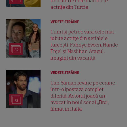
una dintre cele mai iubite
actrițe din Turcia
VEDETE STRĂINE
Cum își petrec vara cele mai
iubite actrițe din serialele
turcești. Fahriye Evcen, Hande
32
Erçel și Neslihan Atagül,
imagini din vacanță
VEDETE STRĂINE
Can Yaman revine pe ecrane
într-o ipostază complet
diferită. Actorul joacă un
31
avocat în noul serial „Bro”,
filmat în Italia