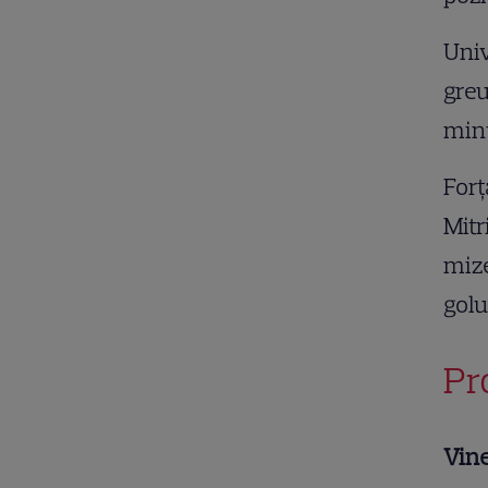
Univ
greu
minu
Forț
Mitr
mize
golu
Pr
Vine