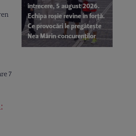
întrecere, 5 august 2026.
ren
Echipa roșie revine în forță.
Ce provocări le pregătește
Nea Mărin concurenților
are 7
: