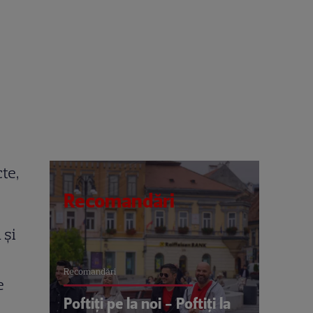
te,
Recomandări
 și
Recomandări
e
Poftiți pe la noi - Poftiți la