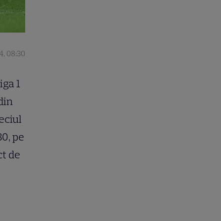
4, 08:30
iga 1
din
eciul
30, pe
ct de