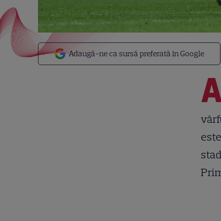
Adaugă-ne ca sursă preferată în Google
vârf
este
stad
Prim