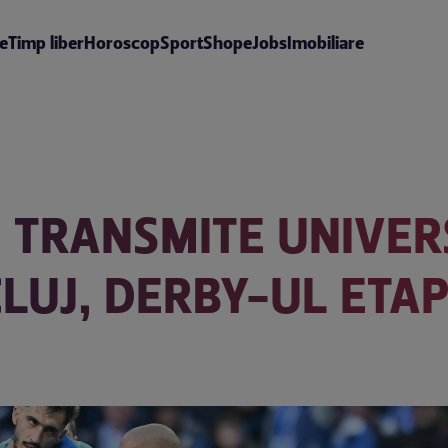
te
Timp liber
Horoscop
Sport
Shop
eJobs
Imobiliare
E TRANSMITE UNIVER
LUJ, DERBY-UL ETAPE