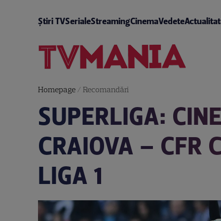
Știri TV
Seriale
Streaming
Cinema
Vedete
Actualita
Homepage
/
Recomandări
SUPERLIGA: CIN
CRAIOVA – CFR C
LIGA 1