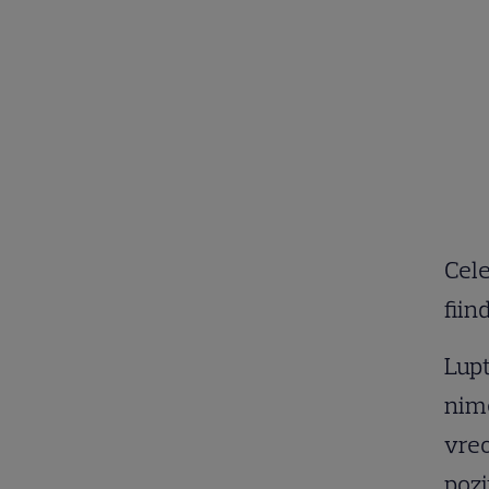
Cele
fiin
Lupt
nime
vreo
poziț