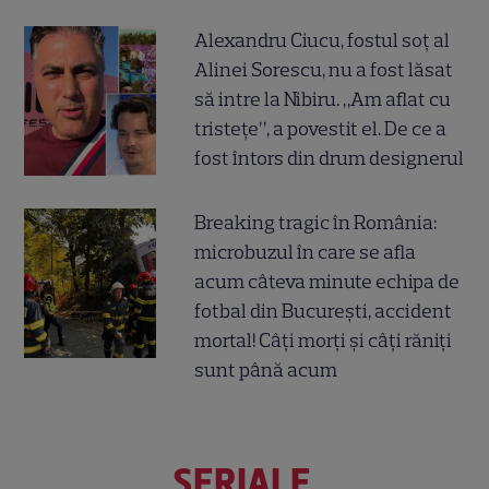
Alexandru Ciucu, fostul soț al
Alinei Sorescu, nu a fost lăsat
să intre la Nibiru. „Am aflat cu
tristețe”, a povestit el. De ce a
fost întors din drum designerul
Breaking tragic în România:
microbuzul în care se afla
acum câteva minute echipa de
fotbal din București, accident
mortal! Câți morți și câți răniți
sunt până acum
SERIALE