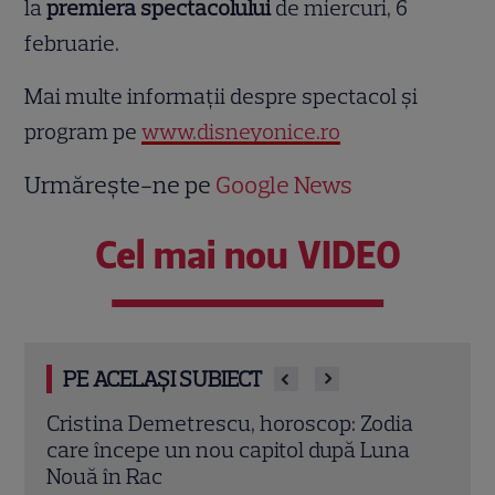
la
premiera spectacolului
de miercuri, 6
februarie.
Mai multe informații despre spectacol și
program pe
www.disneyonice.ro
Urmărește-ne pe
Google News
Cel mai nou VIDEO
PE ACELAȘI SUBIECT
ia
August schimbă complet destinul unei
A apă
a
zodii. Vin bani din toate direcțiile, iar
Pârl
oportunitățile se țin lanț
reco