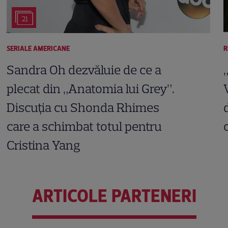
21
SERIALE AMERICANE
R
Sandra Oh dezvăluie de ce a
plecat din „Anatomia lui Grey”.
Discuția cu Shonda Rhimes
care a schimbat totul pentru
Cristina Yang
ARTICOLE PARTENERI