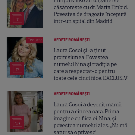
Prințul Mirko al Bulgariei se
căsătorește cu dr. Marta Embid.
Povestea de dragoste începută
7
într-un spital din Madrid
VEDETE ROMÂNEŞTI
Exclusiv
Laura Cosoi și-a ținut
promisiunea. Povestea
numelui Nina și tradiția pe
17
care a respectat-o pentru
toate cele cinci fiice. EXCLUSIV
VEDETE ROMÂNEŞTI
Laura Cosoi a devenit mamă
pentru a cincea oară. Prima
imagine cu fiica ei, Nina, și
29
povestea numelui ales. „Nu mă
satur să o privesc”