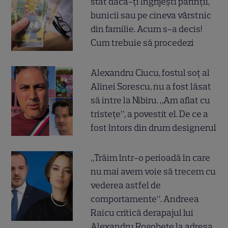
stat dacă-ți îngrijești părinții,
bunicii sau pe cineva vârstnic
din familie. Acum s-a decis!
Cum trebuie să procedezi
Alexandru Ciucu, fostul soț al
Alinei Sorescu, nu a fost lăsat
să intre la Nibiru. „Am aflat cu
tristețe”, a povestit el. De ce a
fost întors din drum designerul
„Trăim într-o perioadă în care
nu mai avem voie să trecem cu
vederea astfel de
comportamente”. Andreea
Raicu critică derapajul lui
Alexandru Rogobete la adresa