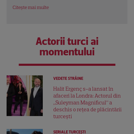
Citește mai multe
Citeș
Actorii turci ai
momentului
VEDETE STRĂINE
Halit Ergenç s-a lansat în
afaceri la Londra: Actorul din
„Suleyman Magnificul” a
deschis o rețea de plăcintării
turcești
SERIALE TURCEŞTI