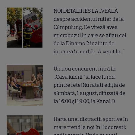
NOI DETALII IES LA IVEALĂ
despre accidentul rutier de la
Câmpulung. Ce viteză avea
microbuzul în care se aflau cei
de la Dinamo 2 înainte de
intrarea în curbă: "A venit în..."
Un nou concurent intră în
„Casa iubirii” și face furori
printre fete! Nu ratați ediția de
sâmbătă, 1 august, difuzată de
la 16:00 și 19:00, la Kanal D
Harta unei distracții sportive în
mare trend la noi în București: