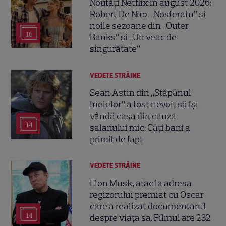
Noutăți Netflix în august 2026:
Robert De Niro, „Nosferatu” și
noile sezoane din „Outer
16
Banks” și „Un veac de
singurătate”
VEDETE STRĂINE
Sean Astin din „Stăpânul
Inelelor” a fost nevoit să își
vândă casa din cauza
14
salariului mic: Câți bani a
primit de fapt
VEDETE STRĂINE
Elon Musk, atac la adresa
regizorului premiat cu Oscar
care a realizat documentarul
14
despre viața sa. Filmul are 232