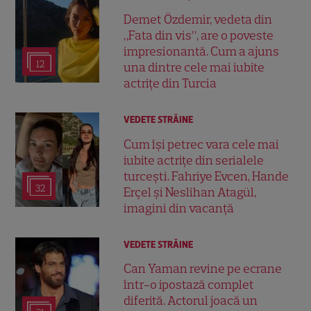
Demet Özdemir, vedeta din
„Fata din vis”, are o poveste
impresionantă. Cum a ajuns
12
una dintre cele mai iubite
actrițe din Turcia
VEDETE STRĂINE
Cum își petrec vara cele mai
iubite actrițe din serialele
turcești. Fahriye Evcen, Hande
32
Erçel și Neslihan Atagül,
imagini din vacanță
VEDETE STRĂINE
Can Yaman revine pe ecrane
într-o ipostază complet
diferită. Actorul joacă un