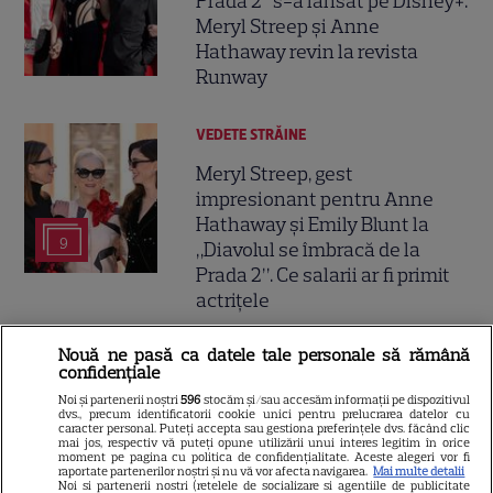
Prada 2” s-a lansat pe Disney+.
Meryl Streep și Anne
Hathaway revin la revista
Runway
VEDETE STRĂINE
Meryl Streep, gest
impresionant pentru Anne
Hathaway și Emily Blunt la
9
„Diavolul se îmbracă de la
Prada 2”. Ce salarii ar fi primit
actrițele
Nouă ne pasă ca datele tale personale să rămână
VEDETE STRĂINE
confidențiale
Tom Holland, decizie radicală
Noi și partenerii noștri
596
stocăm și/sau accesăm informații pe dispozitivul
dvs., precum identificatorii cookie unici pentru prelucrarea datelor cu
pentru noul său film! Ce
caracter personal. Puteți accepta sau gestiona preferințele dvs. făcând clic
mai jos, respectiv vă puteți opune utilizării unui interes legitim în orice
promisiune a făcut actorul
moment pe pagina cu politica de confidențialitate. Aceste alegeri vor fi
13
după momentele virale în care
raportate partenerilor noștri și nu vă vor afecta navigarea.
Mai multe detalii
Noi si partenerii nostri (retelele de socializare si agentiile de publicitate