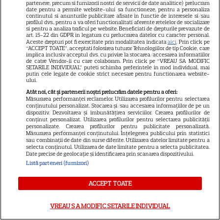
a făcut senzație prin dans
partenere, precum si furnizorii nostri de servicii de date analitice) prelucram
date pentru a permite website-ului sa functioneze, pentru a personaliza
continutul si anunturile publicitare afisate in functie de interesele si/sau
profilul dvs., pentru a va oferi functionalitati aferente retelelor de socializare
SKYSHOWTIME
si pentru a analiza traficul pe website. Beneficiati de drepturile prevazute de
art. 15-22 din GDPR in legatura cu prelucrarea datelor cu caracter personal.
Aceste drepturi pot fi exercitate prin modalitatea indicata
aici
. Prin click pe
Scarlett Johansson și Kristin
“ACCEPT TOATE”, acceptati folosirea tuturor Tehnologiilor de tip Cookie, care
Scott Thomas, din nou mamă
implica inclusiv acceptul dvs. cu privire la stocarea/accesarea informatiilor
de catre Vendor-ii cu care colaboram. Prin click pe “VREAU SA MODIFIC
și fiică pe ecran în „My
SETARILE INDIVIDUAL” puteti schimba preferintele in mod individual, mai
putin cele legate de cookie strict necesare pentru functionarea website-
13
Mother's Wedding”. Când
ului.
apare filmul pe SkyShowtime
Atât noi, cât și partenerii noștri prelucrăm datele pentru a oferi:
Măsurarea performanței reclamelor. Utilizarea profilurilor pentru selectarea
conținutului personalizat. Stocarea și/sau accesarea informațiilor de pe un
dispozitiv. Dezvoltarea și îmbunătățirea serviciilor. Crearea profilurilor de
PRIME VIDEO
conținut personalizat. Utilizarea profilurilor pentru selectarea publicității
personalizate. Crearea profilurilor pentru publicitate personalizată.
Jamie Campbell Bower, starul
Măsurarea performanței conținutului. Înțelegerea publicului prin statistici
sau combinații de date din surse diferite. Utilizarea datelor limitate pentru a
din „Stranger Things”, intră în
selecta conținutul. Utilizarea de date limitate pentru a selecta publicitatea.
universul „Stăpânul Inelelor”.
Date precise de geolocație și identificarea prin scanarea dispozitivului.
Listă parteneri (furnizori)
9
Ce rol legendar va interpreta în
sezonul 3
ACCEPT TOATE
NETFLIX
VREAU SA MODIFIC SETARILE INDIVIDUAL