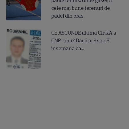
padle tennis. Unde găsești
cele mai bune terenuri de
padel din oraș
CE ASCUNDE ultima CIFRA a
CNP-ului? Dacă ai 3 sau 8
însemană că...