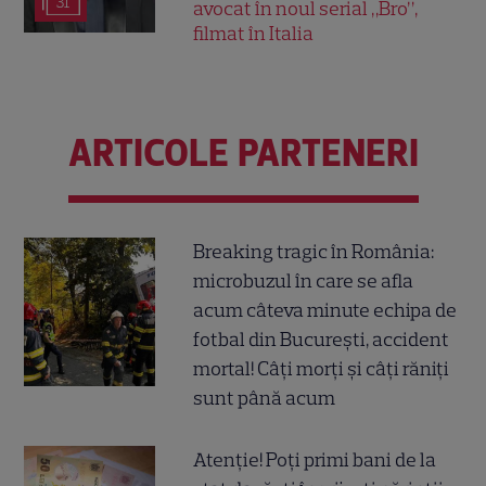
31
avocat în noul serial „Bro”,
filmat în Italia
ARTICOLE PARTENERI
Breaking tragic în România:
microbuzul în care se afla
acum câteva minute echipa de
fotbal din București, accident
mortal! Câți morți și câți răniți
sunt până acum
Atenție! Poți primi bani de la