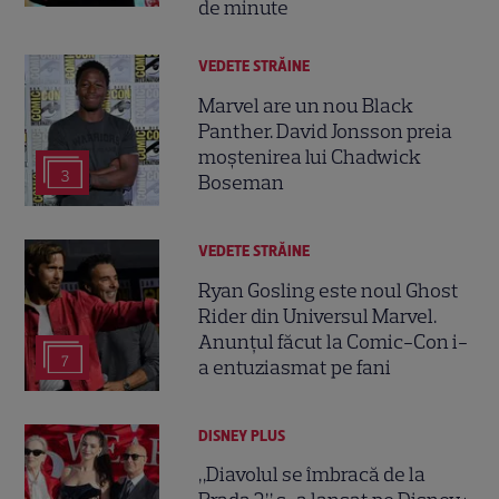
de minute
VEDETE STRĂINE
Marvel are un nou Black
Panther. David Jonsson preia
moștenirea lui Chadwick
3
Boseman
VEDETE STRĂINE
Ryan Gosling este noul Ghost
Rider din Universul Marvel.
Anunțul făcut la Comic-Con i-
7
a entuziasmat pe fani
DISNEY PLUS
„Diavolul se îmbracă de la