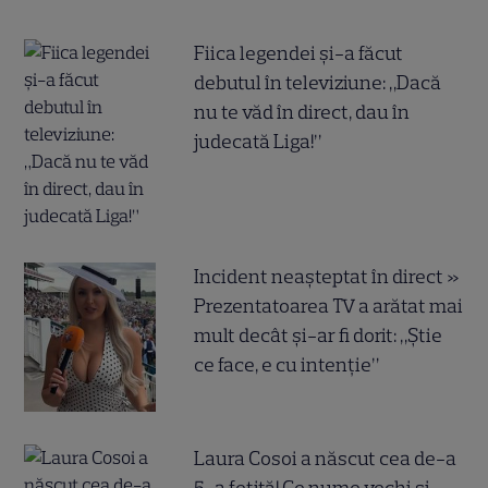
Fiica legendei și-a făcut
debutul în televiziune: „Dacă
nu te văd în direct, dau în
judecată Liga!”
Incident neașteptat în direct »
Prezentatoarea TV a arătat mai
mult decât și-ar fi dorit: „Știe
ce face, e cu intenție”
Laura Cosoi a născut cea de-a