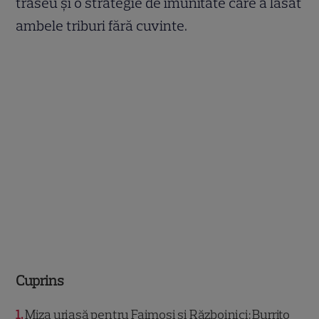
traseu și o strategie de imunitate care a lăsat
ambele triburi fără cuvinte.
Cuprins
1
Miza uriașă pentru Faimoși și Războinici: Burrito