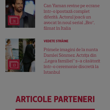
Can Yaman revine pe ecrane
într-o ipostază complet
diferită. Actorul joacă un
31
avocat în noul serial „Bro”,
filmat în Italia
VEDETE STRĂINE
Primele imagini de la nunta
Damlei Sönmez. Actrița din
„Legea familiei” s-a căsătorit
13
într-o ceremonie discretă la
Istanbul
ARTICOLE PARTENERI