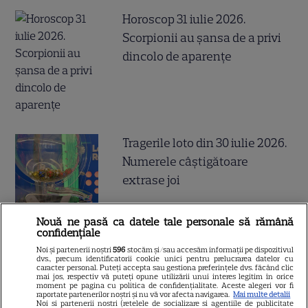
Horoscop 31 iulie 2026.
Scorpionii au șansa de a privi
dincolo de aparențe
Tragerile loto din 30 iulie 2026.
Numerele câştigătoare
extrase joi
Nouă ne pasă ca datele tale personale să rămână
confidențiale
Noi și partenerii noștri
596
stocăm și/sau accesăm informații pe dispozitivul
De ce să nu arunci semințele
dvs., precum identificatorii cookie unici pentru prelucrarea datelor cu
caracter personal. Puteți accepta sau gestiona preferințele dvs. făcând clic
de la pepenele roșu – ce
mai jos, respectiv vă puteți opune utilizării unui interes legitim în orice
moment pe pagina cu politica de confidențialitate. Aceste alegeri vor fi
beneficii au
raportate partenerilor noștri și nu vă vor afecta navigarea.
Mai multe detalii
Noi si partenerii nostri (retelele de socializare si agentiile de publicitate