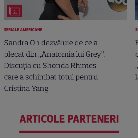
21
SERIALE AMERICANE
S
Sandra Oh dezvăluie de ce a
plecat din „Anatomia lui Grey”.
Discuția cu Shonda Rhimes
care a schimbat totul pentru
Cristina Yang
ARTICOLE PARTENERI