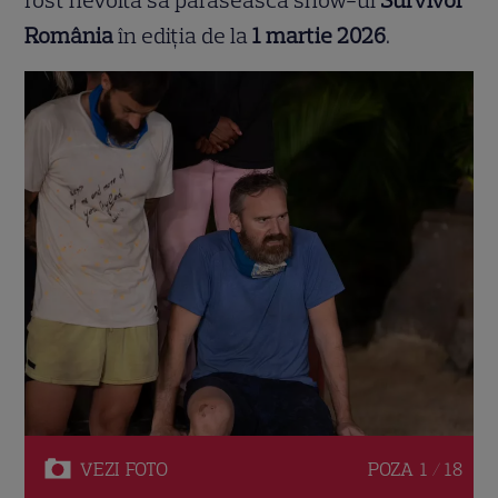
fost nevoită să părăsească show-ul
Survivor
România
în ediția de la
1 martie 2026
.
VEZI
FOTO
POZA
1 / 18