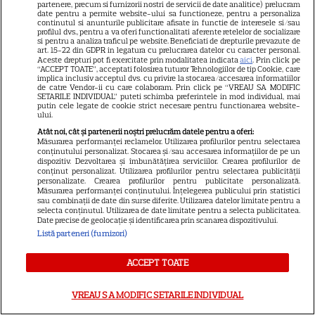
partenere, precum si furnizorii nostri de servicii de date analitice) prelucram
date pentru a permite website-ului sa functioneze, pentru a personaliza
continutul si anunturile publicitare afisate in functie de interesele si/sau
profilul dvs., pentru a va oferi functionalitati aferente retelelor de socializare
si pentru a analiza traficul pe website. Beneficiati de drepturile prevazute de
art. 15-22 din GDPR in legatura cu prelucrarea datelor cu caracter personal.
Ghidul udării corecte pe timp
Aceste drepturi pot fi exercitate prin modalitatea indicata
aici
. Prin click pe
“ACCEPT TOATE”, acceptati folosirea tuturor Tehnologiilor de tip Cookie, care
de caniculă: când, cât şi cum
implica inclusiv acceptul dvs. cu privire la stocarea/accesarea informatiilor
de catre Vendor-ii cu care colaboram. Prin click pe “VREAU SA MODIFIC
udăm plantele
SETARILE INDIVIDUAL” puteti schimba preferintele in mod individual, mai
putin cele legate de cookie strict necesare pentru functionarea website-
ului.
Atât noi, cât și partenerii noștri prelucrăm datele pentru a oferi:
Măsurarea performanței reclamelor. Utilizarea profilurilor pentru selectarea
conținutului personalizat. Stocarea și/sau accesarea informațiilor de pe un
dispozitiv. Dezvoltarea și îmbunătățirea serviciilor. Crearea profilurilor de
conținut personalizat. Utilizarea profilurilor pentru selectarea publicității
personalizate. Crearea profilurilor pentru publicitate personalizată.
ALTE ARTICOLE
Măsurarea performanței conținutului. Înțelegerea publicului prin statistici
sau combinații de date din surse diferite. Utilizarea datelor limitate pentru a
selecta conținutul. Utilizarea de date limitate pentru a selecta publicitatea.
INTERESANTE
Date precise de geolocație și identificarea prin scanarea dispozitivului.
Listă parteneri (furnizori)
ACCEPT TOATE
VEDETE STRĂINE
VREAU SA MODIFIC SETARILE INDIVIDUAL
Sean Astin din „Stăpânul