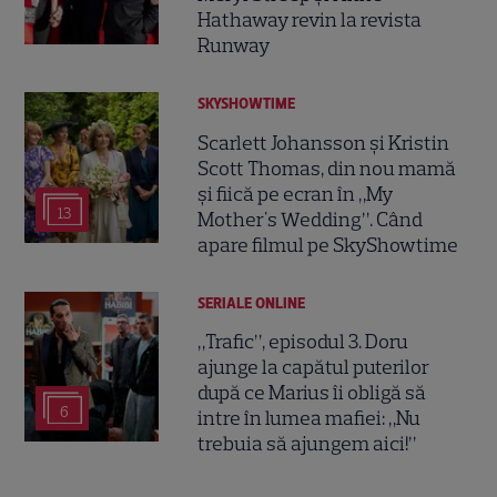
Hathaway revin la revista
Runway
SKYSHOWTIME
Scarlett Johansson și Kristin
Scott Thomas, din nou mamă
și fiică pe ecran în „My
13
Mother's Wedding”. Când
apare filmul pe SkyShowtime
SERIALE ONLINE
„Trafic”, episodul 3. Doru
ajunge la capătul puterilor
după ce Marius îi obligă să
6
intre în lumea mafiei: „Nu
trebuia să ajungem aici!”