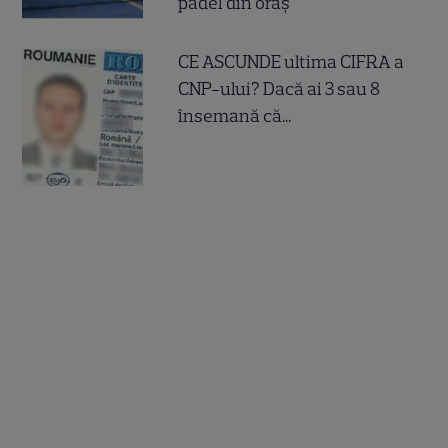
padel din oraș
CE ASCUNDE ultima CIFRA a
CNP-ului? Dacă ai 3 sau 8
însemană că...