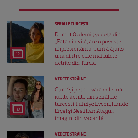
SERIALE TURCEŞTI
Demet Özdemir, vedeta din
„Fata din vis”, are o poveste
impresionantă. Cum a ajuns
12
una dintre cele mai iubite
actrițe din Turcia
VEDETE STRĂINE
Cum își petrec vara cele mai
iubite actrițe din serialele
turcești. Fahriye Evcen, Hande
32
Erçel și Neslihan Atagül,
imagini din vacanță
VEDETE STRĂINE