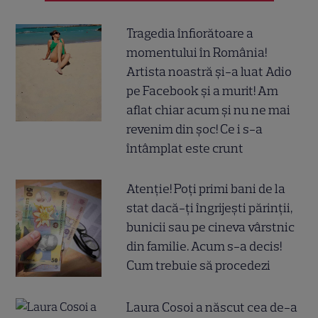
Tragedia înfiorătoare a
momentului în România!
Artista noastră și-a luat Adio
pe Facebook și a murit! Am
aflat chiar acum și nu ne mai
revenim din șoc! Ce i s-a
întâmplat este crunt
Atenție! Poți primi bani de la
stat dacă-ți îngrijești părinții,
bunicii sau pe cineva vârstnic
din familie. Acum s-a decis!
Cum trebuie să procedezi
Laura Cosoi a născut cea de-a