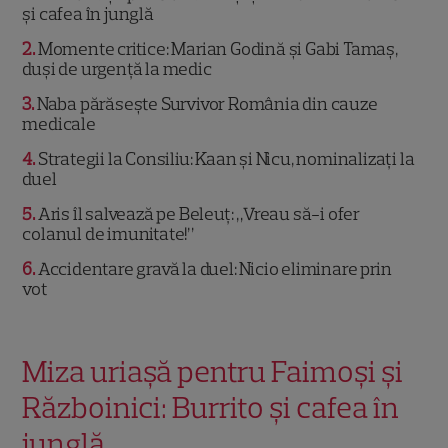
și cafea în junglă
2
Momente critice: Marian Godină și Gabi Tamaș,
duși de urgență la medic
3
Naba părăsește Survivor România din cauze
medicale
4
Strategii la Consiliu: Kaan și Nicu, nominalizați la
duel
5
Aris îl salvează pe Beleuț: „Vreau să-i ofer
colanul de imunitate!”
6
Accidentare gravă la duel: Nicio eliminare prin
vot
Miza uriașă pentru Faimoși și
Războinici: Burrito și cafea în
junglă