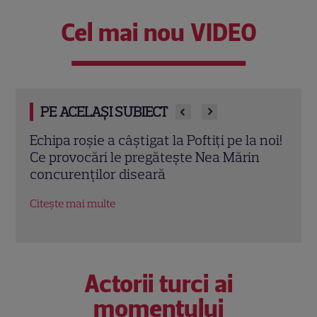
Cel mai nou VIDEO
PE ACELAȘI SUBIECT
 noi!
Iuliana Pepene, despre viața la ora 3
Pofti
n
dimineața: „Nu este întotdeauna ușor”.
iulie
Ce sacrificii face prezentatoarea
intr
Observator 6 | EXCLUSIV
preg
Citește mai multe
Citeș
Actorii turci ai
momentului