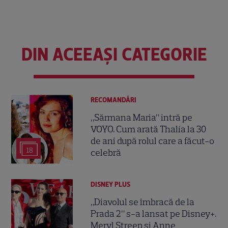
DIN ACEEAȘI CATEGORIE
RECOMANDĂRI
„Sărmana Maria” intră pe
VOYO. Cum arată Thalía la 30
de ani după rolul care a făcut-o
18
celebră
DISNEY PLUS
„Diavolul se îmbracă de la
Prada 2” s-a lansat pe Disney+.
Meryl Streep și Anne