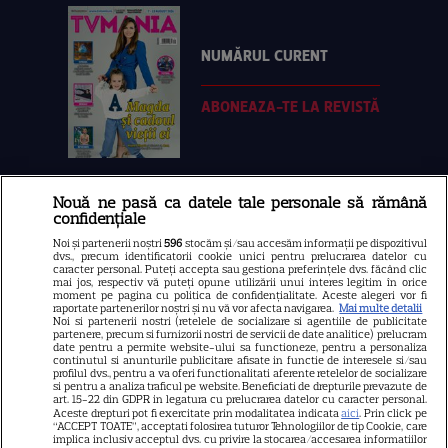
NUMĂRUL CURENT
ABONEAZA-TE LA REVISTĂ
Nouă ne pasă ca datele tale personale să rămână
Libertatea
confidențiale
Libertatea pentru femei
Noi și partenerii noștri
596
stocăm și/sau accesăm informații pe dispozitivul
dvs., precum identificatorii cookie unici pentru prelucrarea datelor cu
GSP
caracter personal. Puteți accepta sau gestiona preferințele dvs. făcând clic
mai jos, respectiv vă puteți opune utilizării unui interes legitim în orice
Știri mondene
moment pe pagina cu politica de confidențialitate. Aceste alegeri vor fi
raportate partenerilor noștri și nu vă vor afecta navigarea.
Mai multe detalii
Noi si partenerii nostri (retelele de socializare si agentiile de publicitate
Avantaje
partenere, precum si furnizorii nostri de servicii de date analitice) prelucram
date pentru a permite website-ului sa functioneze, pentru a personaliza
Elle
continutul si anunturile publicitare afisate in functie de interesele si/sau
profilul dvs., pentru a va oferi functionalitati aferente retelelor de socializare
Unica
si pentru a analiza traficul pe website. Beneficiati de drepturile prevazute de
art. 15-22 din GDPR in legatura cu prelucrarea datelor cu caracter personal.
Retete practice
Aceste drepturi pot fi exercitate prin modalitatea indicata
aici
. Prin click pe
“ACCEPT TOATE”, acceptati folosirea tuturor Tehnologiilor de tip Cookie, care
implica inclusiv acceptul dvs. cu privire la stocarea/accesarea informatiilor