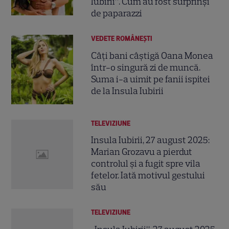
Iubirii”. Cum au fost surprinși
de paparazzi
VEDETE ROMÂNEŞTI
Câți bani câștigă Oana Monea
într-o singură zi de muncă.
Suma i-a uimit pe fanii ispitei
de la Insula Iubirii
TELEVIZIUNE
Insula Iubirii, 27 august 2025:
Marian Grozavu a pierdut
controlul și a fugit spre vila
fetelor. Iată motivul gestului
său
TELEVIZIUNE