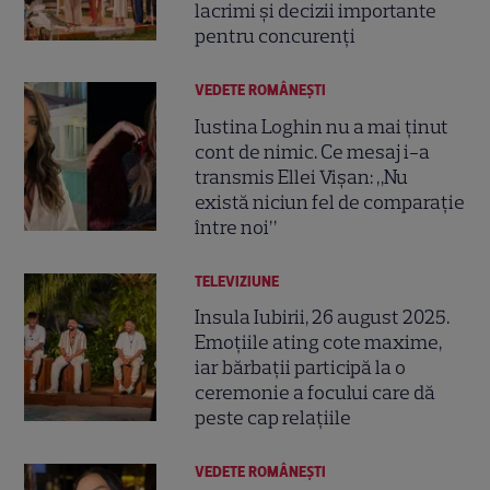
lacrimi și decizii importante
pentru concurenți
VEDETE ROMÂNEŞTI
Iustina Loghin nu a mai ținut
cont de nimic. Ce mesaj i-a
transmis Ellei Vișan: „Nu
există niciun fel de comparație
între noi”
TELEVIZIUNE
Insula Iubirii, 26 august 2025.
Emoțiile ating cote maxime,
iar bărbații participă la o
ceremonie a focului care dă
peste cap relațiile
VEDETE ROMÂNEŞTI