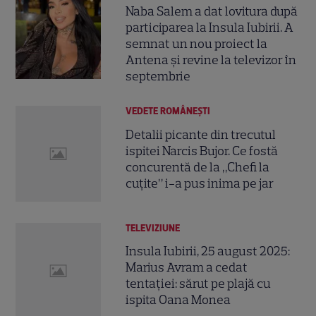
Naba Salem a dat lovitura după
participarea la Insula Iubirii. A
semnat un nou proiect la
Antena și revine la televizor în
septembrie
VEDETE ROMÂNEŞTI
Detalii picante din trecutul
ispitei Narcis Bujor. Ce fostă
concurentă de la „Chefi la
cuțite” i-a pus inima pe jar
TELEVIZIUNE
Insula Iubirii, 25 august 2025:
Marius Avram a cedat
tentației: sărut pe plajă cu
ispita Oana Monea