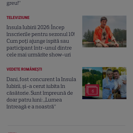
greu!”
TELEVIZIUNE
Insula Iubirii 2026: Încep
înscrierile pentru sezonul 10!
Cum poți ajunge ispită sau
participant într-unul dintre
cele mai urmărite show-uri
VEDETE ROMÂNEŞTI
Dani, fost concurent la Insula
Iubirii, și-a cerut iubita în
6
căsătorie. Sunt împreună de
doar patru luni: „Lumea
întreagă e a noastră”