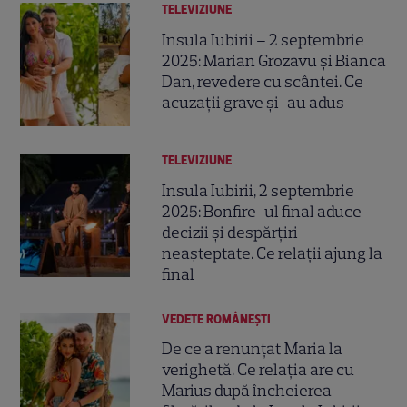
TELEVIZIUNE
Insula Iubirii – 2 septembrie
2025: Marian Grozavu și Bianca
Dan, revedere cu scântei. Ce
acuzații grave și-au adus
TELEVIZIUNE
Insula Iubirii, 2 septembrie
2025: Bonfire-ul final aduce
decizii și despărțiri
neașteptate. Ce relații ajung la
final
VEDETE ROMÂNEŞTI
De ce a renunțat Maria la
verighetă. Ce relația are cu
Marius după încheierea