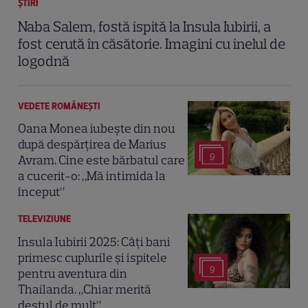
ȘTIRI
Naba Salem, fostă ispită la Insula Iubirii, a
fost cerută în căsătorie. Imagini cu inelul de
logodnă
VEDETE ROMÂNEŞTI
Oana Monea iubește din nou
după despărțirea de Marius
9
Avram. Cine este bărbatul care
a cucerit-o: „Mă intimida la
început”
TELEVIZIUNE
Insula Iubirii 2025: Câți bani
primesc cuplurile și ispitele
9
pentru aventura din
Thailanda. „Chiar merită
destul de mult”