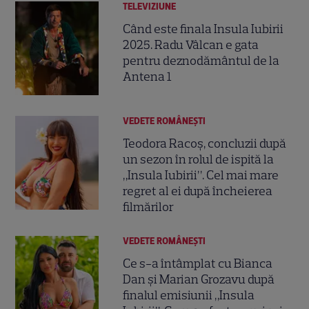
TELEVIZIUNE
Când este finala Insula Iubirii
2025. Radu Vâlcan e gata
pentru deznodământul de la
Antena 1
VEDETE ROMÂNEŞTI
Teodora Racoș, concluzii după
un sezon în rolul de ispită la
„Insula Iubirii”. Cel mai mare
regret al ei după încheierea
filmărilor
VEDETE ROMÂNEŞTI
Ce s-a întâmplat cu Bianca
Dan și Marian Grozavu după
finalul emisiunii „Insula