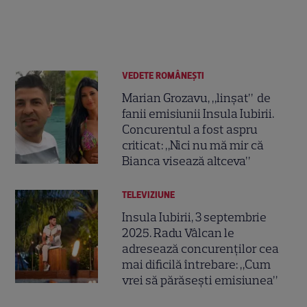
VEDETE ROMÂNEŞTI
Marian Grozavu, „linșat” de
fanii emisiunii Insula Iubirii.
Concurentul a fost aspru
criticat: „Nici nu mă mir că
Bianca visează altceva”
TELEVIZIUNE
Insula Iubirii, 3 septembrie
2025. Radu Vâlcan le
adresează concurenților cea
mai dificilă întrebare: „Cum
vrei să părăsești emisiunea”