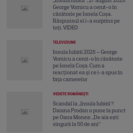
„Insula Iubirii”, 27 august 2025.
George Vornicu a cerut-o în
căsătorie pe Ionela Coșa.
Răspunsul ei i-a surprins pe
toți. VIDEO
TELEVIZIUNE
Insula Iubirii 2025 – George
Vornicu a cerut-o în căsătorie
pe Ionela Coșa. Cum a
reacționat ea și ce i-a spus în
fața camerelor
VEDETE ROMÂNEŞTI
Scandal la „Insula Iubirii”!
Daiana Prodan o pune la punct
pe Oana Monea: „De aia ești
singură la 50 de ani”