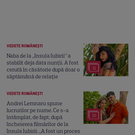
VEDETE ROMÂNEŞTI
Naba de la „Insula Iubirii” a
stabilit deja data nunții. A fost
11
cerută în căsătorie după doar o
săptămână de relație
VEDETE ROMÂNEŞTI
Andrei Lemnaru spune
lucrurilor pe nume. Ce s-a
10
întâmplat, de fapt, după
încheierea filmărilor de la
Insula Iubirii: „A fost un proces