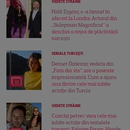
VEDETE STRĂINE
Halit Ergenç s-a lansat în
afaceri la Londra: Actorul din
„Suleyman Magnificul” a
deschis o rețea de plăcintării
turcești
SERIALE TURCEŞTI
Demet Özdemir, vedeta din
„Fata din vis”, are o poveste
impresionantă. Cum a ajuns
12
una dintre cele mai iubite
actrițe din Turcia
VEDETE STRĂINE
Cum își petrec vara cele mai
iubite actrițe din serialele
turcești. Fahriye Evcen, Hande