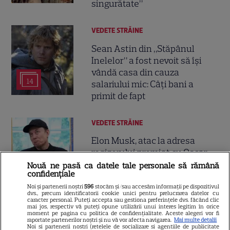
singurătate”
VEDETE STRĂINE
Sean Astin din „Stăpânul
Inelelor” a fost nevoit să își
vândă casa din cauza
14
salariului mic: Câți bani a
primit de fapt
VEDETE STRĂINE
Elon Musk, atac la adresa
regizorului premiat cu Oscar
care a realizat documentarul
Nouă ne pasă ca datele tale personale să rămână
confidențiale
14
despre viața sa. Filmul are 232
de minute
Noi și partenerii noștri
596
stocăm și/sau accesăm informații pe dispozitivul
dvs., precum identificatorii cookie unici pentru prelucrarea datelor cu
caracter personal. Puteți accepta sau gestiona preferințele dvs. făcând clic
mai jos, respectiv vă puteți opune utilizării unui interes legitim în orice
moment pe pagina cu politica de confidențialitate. Aceste alegeri vor fi
VEDETE STRĂINE
raportate partenerilor noștri și nu vă vor afecta navigarea.
Mai multe detalii
Noi si partenerii nostri (retelele de socializare si agentiile de publicitate