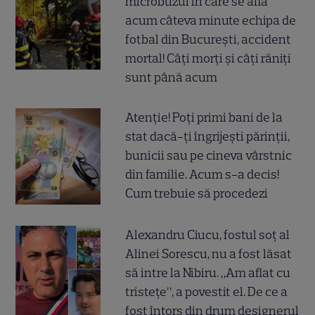
microbuzul în care se afla
acum câteva minute echipa de
fotbal din București, accident
mortal! Câți morți și câți răniți
sunt până acum
Atenție! Poți primi bani de la
stat dacă-ți îngrijești părinții,
bunicii sau pe cineva vârstnic
din familie. Acum s-a decis!
Cum trebuie să procedezi
Alexandru Ciucu, fostul soț al
Alinei Sorescu, nu a fost lăsat
să intre la Nibiru. „Am aflat cu
tristețe”, a povestit el. De ce a
fost întors din drum designerul