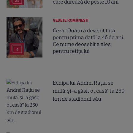
29
care durează de peste 10 ani
VEDETE ROMÂNEŞTI
Cezar Ouatu a devenit tată
pentru prima dată la 46 de ani.
Ce nume deosebit a ales
4
pentru fetița lui
Echipa lui Andrei Rațiu se
mută: și-a găsit o „casă” la 250
km de stadionul său