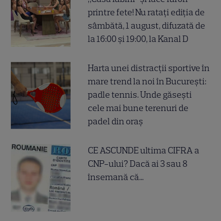
printre fete! Nu ratați ediția de
sâmbătă, 1 august, difuzată de
la 16:00 și 19:00, la Kanal D
Harta unei distracții sportive în
mare trend la noi în București:
padle tennis. Unde găsești
cele mai bune terenuri de
padel din oraș
CE ASCUNDE ultima CIFRA a
CNP-ului? Dacă ai 3 sau 8
însemană că...