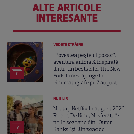
ALTE ARTICOLE
INTERESANTE
VEDETE STRĂINE
„Povestea peștelui posac”,
aventura animată inspirată
dintr-un bestseller The New
11
York Times, ajunge în
cinematografe pe 7 august
NETFLIX
Noutăți Netflix în august 2026:
Robert De Niro, „Nosferatu” și
noile sezoane din „Outer
16
Banks” și „Un veac de