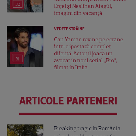
32
Erçel și Neslihan Atagül,
imagini din vacanță
VEDETE STRĂINE
Can Yaman revine pe ecrane
într-o ipostază complet
diferită. Actorul joacă un
31
avocat în noul serial „Bro”,
filmat în Italia
ARTICOLE PARTENERI
Breaking tragic în România: