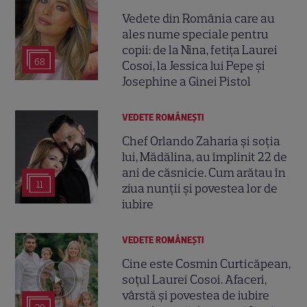
Vedete din România care au
ales nume speciale pentru
copii: de la Nina, fetița Laurei
68
Cosoi, la Jessica lui Pepe și
Josephine a Ginei Pistol
VEDETE ROMÂNEŞTI
Chef Orlando Zaharia și soția
lui, Mădălina, au împlinit 22 de
ani de căsnicie. Cum arătau în
11
ziua nunții și povestea lor de
iubire
VEDETE ROMÂNEŞTI
Cine este Cosmin Curticăpean,
soțul Laurei Cosoi. Afaceri,
vârstă și povestea de iubire