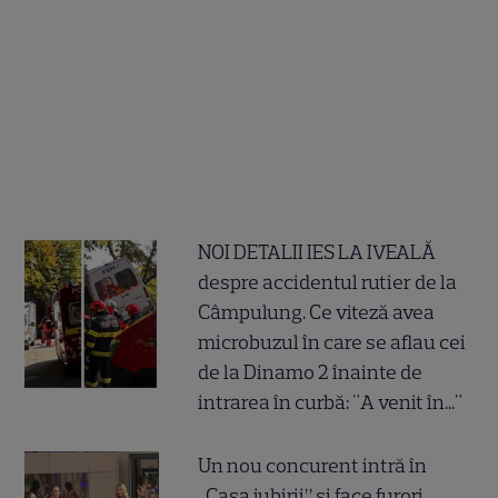
NOI DETALII IES LA IVEALĂ
despre accidentul rutier de la
Câmpulung. Ce viteză avea
microbuzul în care se aflau cei
de la Dinamo 2 înainte de
intrarea în curbă: "A venit în..."
Un nou concurent intră în
„Casa iubirii” și face furori