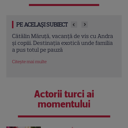
PE ACELAȘI SUBIECT
e
Cătălin Măruță, vacanță de vis cu Andra
Gabi
făcut
și copiii. Destinația exotică unde familia
Iubir
a pus totul pe pauză
fotb
Citește mai multe
Citeș
Actorii turci ai
momentului