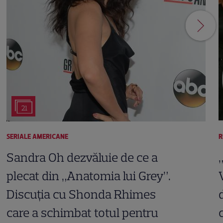
21
SERIALE AMERICANE
R
Sandra Oh dezvăluie de ce a
plecat din „Anatomia lui Grey”.
Discuția cu Shonda Rhimes
care a schimbat totul pentru