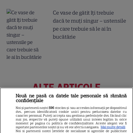
Ce vase de gătit îți trebuie
dacă te muți singur – ustensile
pe care trebuie să le ai în
bucătărie
ALTE ARTICOLE
INTERESANTE
Nouă ne pasă ca datele tale personale să rămână
confidențiale
Noi și partenerii noștri
596
stocăm și/sau accesăm informații pe dispozitivul
dvs., precum identificatorii cookie unici pentru prelucrarea datelor cu
caracter personal. Puteți accepta sau gestiona preferințele dvs. făcând clic
mai jos, respectiv vă puteți opune utilizării unui interes legitim în orice
moment pe pagina cu politica de confidențialitate. Aceste alegeri vor fi
NETFLIX
raportate partenerilor noștri și nu vă vor afecta navigarea.
Mai multe detalii
Noi si partenerii nostri (retelele de socializare si agentiile de publicitate