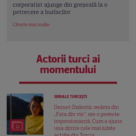
continuarea filmului cu Blake Lively și
4. Ce
Justin Baldoni
Citeș
Citește mai multe
Actorii turci ai
momentului
SERIALE TURCEŞTI
Demet Özdemir, vedeta din
„Fata din vis”, are o poveste
impresionantă. Cum a ajuns
12
una dintre cele mai iubite
actrițe din Turcia