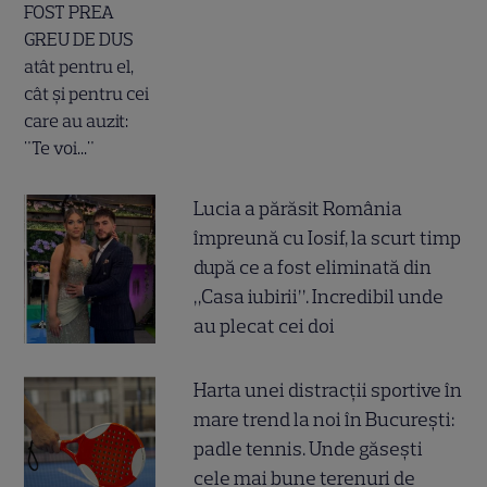
Lucia a părăsit România
împreună cu Iosif, la scurt timp
după ce a fost eliminată din
„Casa iubirii”. Incredibil unde
au plecat cei doi
Harta unei distracții sportive în
mare trend la noi în București:
padle tennis. Unde găsești
cele mai bune terenuri de