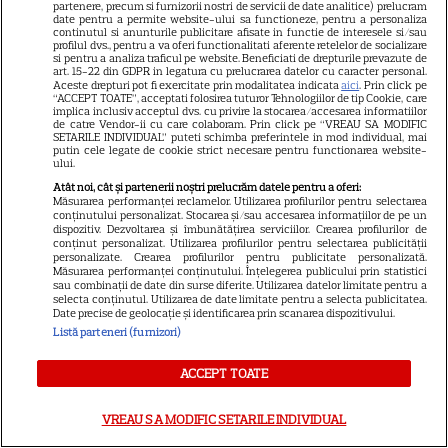
Noutăți Netflix în august 2026:
partenere, precum si furnizorii nostri de servicii de date analitice) prelucram
date pentru a permite website-ului sa functioneze, pentru a personaliza
Robert De Niro, „Nosferatu” și
continutul si anunturile publicitare afisate in functie de interesele si/sau
profilul dvs., pentru a va oferi functionalitati aferente retelelor de socializare
noile sezoane din „Outer
si pentru a analiza traficul pe website. Beneficiati de drepturile prevazute de
16
art. 15-22 din GDPR in legatura cu prelucrarea datelor cu caracter personal.
Banks” și „Un veac de
Aceste drepturi pot fi exercitate prin modalitatea indicata
aici
. Prin click pe
singurătate”
“ACCEPT TOATE”, acceptati folosirea tuturor Tehnologiilor de tip Cookie, care
implica inclusiv acceptul dvs. cu privire la stocarea/accesarea informatiilor
de catre Vendor-ii cu care colaboram. Prin click pe “VREAU SA MODIFIC
SETARILE INDIVIDUAL” puteti schimba preferintele in mod individual, mai
VEDETE STRĂINE
putin cele legate de cookie strict necesare pentru functionarea website-
ului.
Sean Astin din „Stăpânul
Atât noi, cât și partenerii noștri prelucrăm datele pentru a oferi:
Măsurarea performanței reclamelor. Utilizarea profilurilor pentru selectarea
Inelelor” a fost nevoit să își
conținutului personalizat. Stocarea și/sau accesarea informațiilor de pe un
vândă casa din cauza
dispozitiv. Dezvoltarea și îmbunătățirea serviciilor. Crearea profilurilor de
conținut personalizat. Utilizarea profilurilor pentru selectarea publicității
14
salariului mic: Câți bani a
personalizate. Crearea profilurilor pentru publicitate personalizată.
Măsurarea performanței conținutului. Înțelegerea publicului prin statistici
primit de fapt
sau combinații de date din surse diferite. Utilizarea datelor limitate pentru a
selecta conținutul. Utilizarea de date limitate pentru a selecta publicitatea.
Date precise de geolocație și identificarea prin scanarea dispozitivului.
VEDETE STRĂINE
Listă parteneri (furnizori)
Elon Musk, atac la adresa
ACCEPT TOATE
regizorului premiat cu Oscar
care a realizat documentarul
VREAU SA MODIFIC SETARILE INDIVIDUAL
14
despre viața sa. Filmul are 232