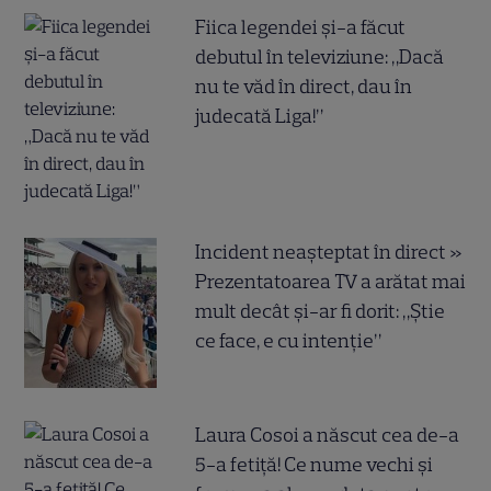
Fiica legendei și-a făcut
debutul în televiziune: „Dacă
nu te văd în direct, dau în
judecată Liga!”
Incident neașteptat în direct »
Prezentatoarea TV a arătat mai
mult decât și-ar fi dorit: „Știe
ce face, e cu intenție”
Laura Cosoi a născut cea de-a
5-a fetiță! Ce nume vechi și