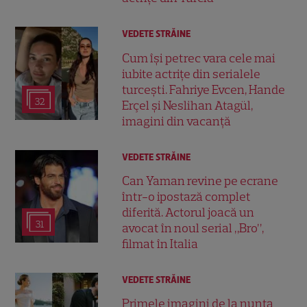
VEDETE STRĂINE
Cum își petrec vara cele mai
iubite actrițe din serialele
turcești. Fahriye Evcen, Hande
32
Erçel și Neslihan Atagül,
imagini din vacanță
VEDETE STRĂINE
Can Yaman revine pe ecrane
într-o ipostază complet
diferită. Actorul joacă un
31
avocat în noul serial „Bro”,
filmat în Italia
VEDETE STRĂINE
Primele imagini de la nunta