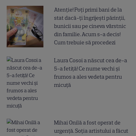
Atenție! Poți primi bani de la
stat dacă-ți îngrijești părinții,
bunicii sau pe cineva vârstnic
din familie. Acum s-a decis!
Cum trebuie să procedezi
Laura Cosoi a născut cea de-a
5-a fetiță! Ce nume vechi și
frumos a ales vedeta pentru
micuță
Mihai Onilă a fost operat de
urgență. Soția artistului a făcut