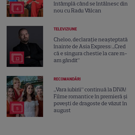
întâmplă când se întâlnesc din
4
nou cu Radu Vâlcan
TELEVIZIUNE
Cheloo, declarație neașteptată
înainte de Asia Express: „Cred
că e singura chestie la care m-
12
am gândit”
RECOMANDĂRI
„Vara iubirii” continuă la DIVA!
Filme romantice în premieră și
povești de dragoste de văzut în
5
august