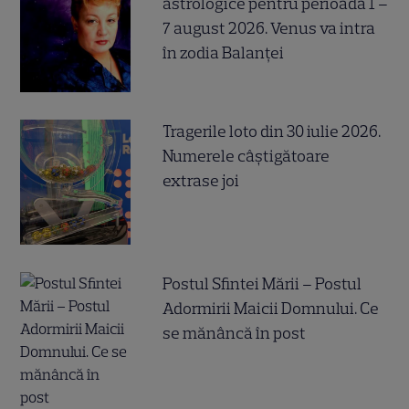
astrologice pentru perioada 1 –
7 august 2026. Venus va intra
în zodia Balanței
Tragerile loto din 30 iulie 2026.
Numerele câştigătoare
extrase joi
Postul Sfintei Mării – Postul
Adormirii Maicii Domnului. Ce
se mănâncă în post