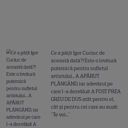
Ce a pățit Igor Cuciuc de
această dată?! Este o lovitură
puternică pentru sufletul
artistului... A APĂRUT
PLÂNGÂND, iar adevărul pe
care l-a dezvăluit A FOST PREA
GREU DE DUS atât pentru el,
cât și pentru cei care au auzit:
"Te voi..."