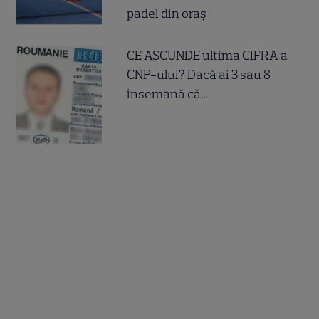
padel din oraș
CE ASCUNDE ultima CIFRA a
CNP-ului? Dacă ai 3 sau 8
însemană că...