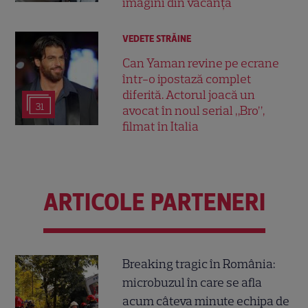
imagini din vacanță
VEDETE STRĂINE
Can Yaman revine pe ecrane
într-o ipostază complet
diferită. Actorul joacă un
31
avocat în noul serial „Bro”,
filmat în Italia
ARTICOLE PARTENERI
Breaking tragic în România:
microbuzul în care se afla
acum câteva minute echipa de