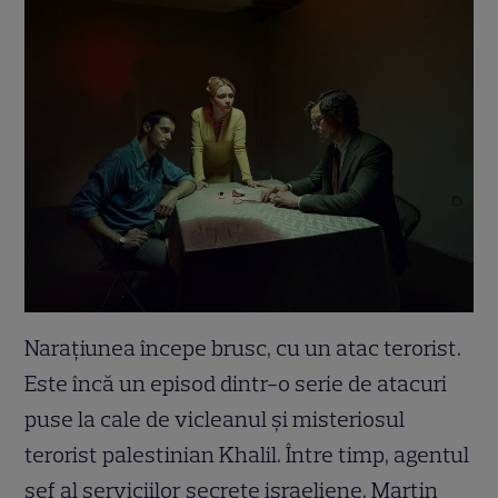
Narațiunea începe brusc, cu un atac terorist.
Este încă un episod dintr-o serie de atacuri
puse la cale de vicleanul și misteriosul
terorist palestinian Khalil. Între timp, agentul
șef al serviciilor secrete israeliene, Martin