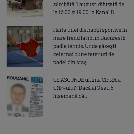
sâmbătă, 1 august, difuzată de
la 16:00 și 19:00, la Kanal D
Harta unei distracții sportive în
mare trend la noi în București:
padle tennis. Unde găsești
cele mai bune terenuri de
padel din oraș
CE ASCUNDE ultima CIFRA a
CNP-ului? Dacă ai 3 sau 8
însemană că...