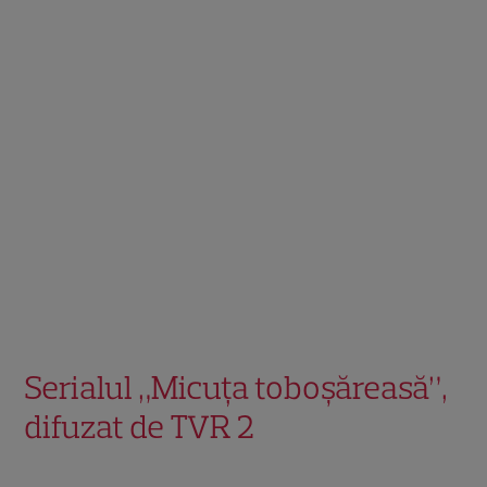
Serialul „Micuţa toboşăreasă”,
difuzat de TVR 2