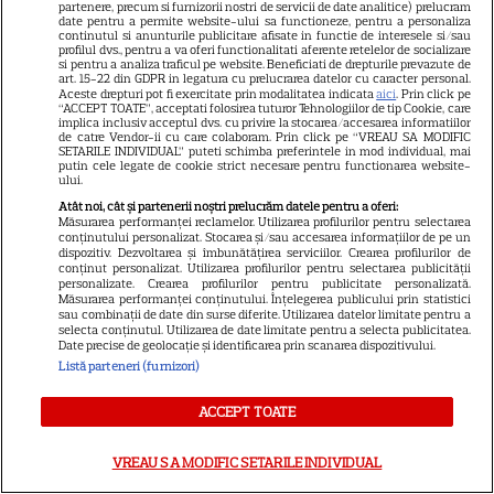
partenere, precum si furnizorii nostri de servicii de date analitice) prelucram
date pentru a permite website-ului sa functioneze, pentru a personaliza
Nadia Comăneci la Montreal:
continutul si anunturile publicitare afisate in functie de interesele si/sau
profilul dvs., pentru a va oferi functionalitati aferente retelelor de socializare
„Aceasta este a zecea mea
si pentru a analiza traficul pe website. Beneficiati de drepturile prevazute de
art. 15-22 din GDPR in legatura cu prelucrarea datelor cu caracter personal.
medalie olimpică”
Aceste drepturi pot fi exercitate prin modalitatea indicata
aici
. Prin click pe
“ACCEPT TOATE”, acceptati folosirea tuturor Tehnologiilor de tip Cookie, care
implica inclusiv acceptul dvs. cu privire la stocarea/accesarea informatiilor
de catre Vendor-ii cu care colaboram. Prin click pe “VREAU SA MODIFIC
SETARILE INDIVIDUAL” puteti schimba preferintele in mod individual, mai
putin cele legate de cookie strict necesare pentru functionarea website-
ului.
Atât noi, cât și partenerii noștri prelucrăm datele pentru a oferi:
Măsurarea performanței reclamelor. Utilizarea profilurilor pentru selectarea
conținutului personalizat. Stocarea și/sau accesarea informațiilor de pe un
Alexandru Ciucu, fostul soț al
dispozitiv. Dezvoltarea și îmbunătățirea serviciilor. Crearea profilurilor de
conținut personalizat. Utilizarea profilurilor pentru selectarea publicității
Alinei Sorescu, nu a fost lăsat
personalizate. Crearea profilurilor pentru publicitate personalizată.
Măsurarea performanței conținutului. Înțelegerea publicului prin statistici
să intre la Nibiru. „Am aflat cu
sau combinații de date din surse diferite. Utilizarea datelor limitate pentru a
selecta conținutul. Utilizarea de date limitate pentru a selecta publicitatea.
tristețe”, a povestit el. De ce a
Date precise de geolocație și identificarea prin scanarea dispozitivului.
fost întors din drum designerul
Listă parteneri (furnizori)
ACCEPT TOATE
Breaking tragic în România:
microbuzul în care se afla
VREAU SA MODIFIC SETARILE INDIVIDUAL
acum câteva minute echipa de