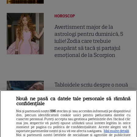
HOROSCOP
Avertisment major de la
astrologi pentru duminică, 5
iulie! Zodia care trebuie
neapărat să tacă și partajul
emoțional de la Scorpion
Tabloidele scriu despre o nouă
idilă: „Irina Shayk se iubește cu
Nouă ne pasă ca datele tale personale să rămână
starul mai mic cu 11 ani”
confidențiale
Noi și partenerii noștri
596
stocăm și/sau accesăm informații pe dispozitivul
dvs., precum identificatorii cookie unici pentru prelucrarea datelor cu
caracter personal. Puteți accepta sau gestiona preferințele dvs. făcând clic
mai jos, respectiv vă puteți opune utilizării unui interes legitim în orice
moment pe pagina cu politica de confidențialitate. Aceste alegeri vor fi
raportate partenerilor noștri și nu vă vor afecta navigarea.
Mai multe detalii
Distincție specială pentru
Noi si partenerii nostri (retelele de socializare si agentiile de publicitate