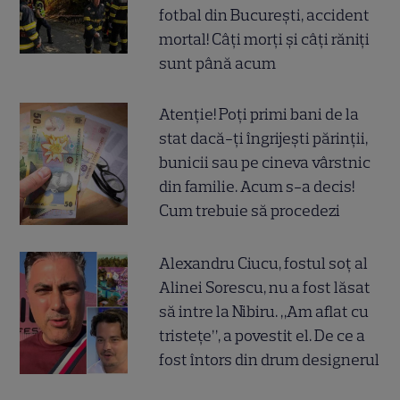
fotbal din București, accident
mortal! Câți morți și câți răniți
sunt până acum
Atenție! Poți primi bani de la
stat dacă-ți îngrijești părinții,
bunicii sau pe cineva vârstnic
din familie. Acum s-a decis!
Cum trebuie să procedezi
Alexandru Ciucu, fostul soț al
Alinei Sorescu, nu a fost lăsat
să intre la Nibiru. „Am aflat cu
tristețe”, a povestit el. De ce a
fost întors din drum designerul