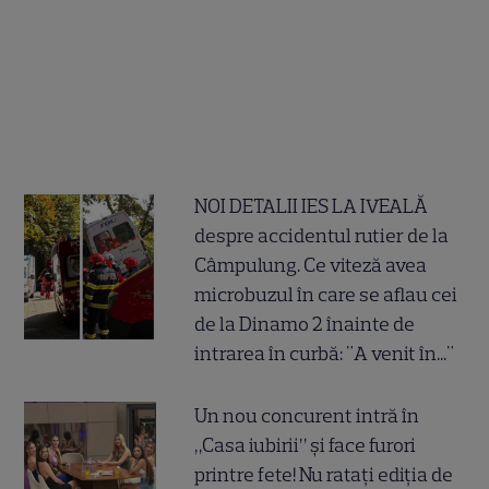
NOI DETALII IES LA IVEALĂ
despre accidentul rutier de la
Câmpulung. Ce viteză avea
microbuzul în care se aflau cei
de la Dinamo 2 înainte de
intrarea în curbă: "A venit în..."
Un nou concurent intră în
„Casa iubirii” și face furori
printre fete! Nu ratați ediția de