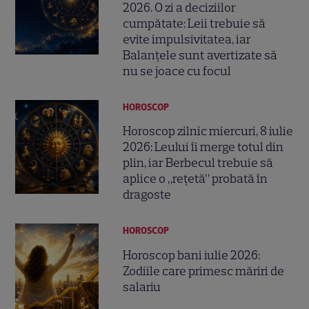
2026. O zi a deciziilor
cumpătate: Leii trebuie să
evite impulsivitatea, iar
Balanțele sunt avertizate să
nu se joace cu focul
HOROSCOP
Horoscop zilnic miercuri, 8 iulie
2026: Leului îi merge totul din
plin, iar Berbecul trebuie să
aplice o „rețetă” probată în
dragoste
HOROSCOP
Horoscop bani iulie 2026:
Zodiile care primesc măriri de
salariu