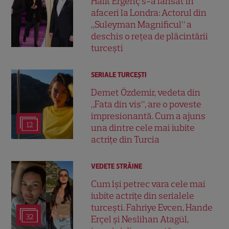
Halit Ergenç s-a lansat în
afaceri la Londra: Actorul din
„Suleyman Magnificul” a
deschis o rețea de plăcintării
turcești
SERIALE TURCEŞTI
Demet Özdemir, vedeta din
„Fata din vis”, are o poveste
impresionantă. Cum a ajuns
12
una dintre cele mai iubite
actrițe din Turcia
VEDETE STRĂINE
Cum își petrec vara cele mai
iubite actrițe din serialele
turcești. Fahriye Evcen, Hande
32
Erçel și Neslihan Atagül,