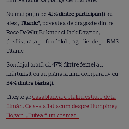
film i-a făcut să plângă cel mai tare.
Nu mai puțin de
41% dintre participanți
au
ales
„Titanic”
, povestea de dragoste dintre
Rose DeWitt Bukater și Jack Dawson,
desfășurată pe fundalul tragediei de pe RMS
Titanic.
Sondajul arată că
47% dintre femei
au
mărturisit că au plâns la film, comparativ cu
34% dintre bărbați
.
Citește și:
Casablanca, detalii neștiute de la
filmări. Ce s-a aflat acum despre Humphrey
Bogart. „Putea fi un coșmar”