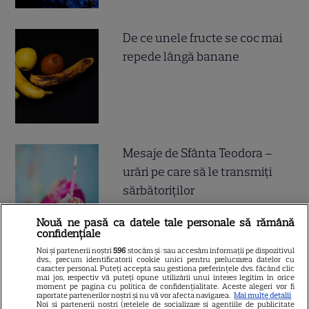
De ce unele fructe se coc mai
repede lângă banane
Mesaje de Sfânta Teodora –
urări pe care să le transmiți
sărbătoriților
Nouă ne pasă ca datele tale personale să rămână
confidențiale
Noi și partenerii noștri
596
stocăm și/sau accesăm informații pe dispozitivul
dvs., precum identificatorii cookie unici pentru prelucrarea datelor cu
caracter personal. Puteți accepta sau gestiona preferințele dvs. făcând clic
mai jos, respectiv vă puteți opune utilizării unui interes legitim în orice
moment pe pagina cu politica de confidențialitate. Aceste alegeri vor fi
ALTE ARTICOLE
raportate partenerilor noștri și nu vă vor afecta navigarea.
Mai multe detalii
Noi si partenerii nostri (retelele de socializare si agentiile de publicitate