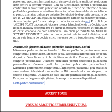
partenere, precum si furnizorii nostri de servicii de date analitice) prelucram
INTERESANTE
date pentru a permite website-ului sa functioneze, pentru a personaliza
continutul si anunturile publicitare afisate in functie de interesele si/sau
profilul dvs., pentru a va oferi functionalitati aferente retelelor de socializare
si pentru a analiza traficul pe website. Beneficiati de drepturile prevazute de
art. 15-22 din GDPR in legatura cu prelucrarea datelor cu caracter personal.
Aceste drepturi pot fi exercitate prin modalitatea indicata
aici
. Prin click pe
“ACCEPT TOATE”, acceptati folosirea tuturor Tehnologiilor de tip Cookie, care
HBO
implica inclusiv acceptul dvs. cu privire la stocarea/accesarea informatiilor
de catre Vendor-ii cu care colaboram. Prin click pe “VREAU SA MODIFIC
SETARILE INDIVIDUAL” puteti schimba preferintele in mod individual, mai
HBO Max, premiere
putin cele legate de cookie strict necesare pentru functionarea website-
ului.
spectaculoase în august 2026.
Atât noi, cât și partenerii noștri prelucrăm datele pentru a oferi:
„Lanterns”, „După 28 de ani” și
Măsurarea performanței reclamelor. Utilizarea profilurilor pentru selectarea
„Sunt un mic ticălos 4” ajung
conținutului personalizat. Stocarea și/sau accesarea informațiilor de pe un
dispozitiv. Dezvoltarea și îmbunătățirea serviciilor. Crearea profilurilor de
pe platformă
conținut personalizat. Utilizarea profilurilor pentru selectarea publicității
personalizate. Crearea profilurilor pentru publicitate personalizată.
Măsurarea performanței conținutului. Înțelegerea publicului prin statistici
sau combinații de date din surse diferite. Utilizarea datelor limitate pentru a
PRIME VIDEO
selecta conținutul. Utilizarea de date limitate pentru a selecta publicitatea.
Date precise de geolocație și identificarea prin scanarea dispozitivului.
Premierele Prime Video din
Listă parteneri (furnizori)
august 2026: „Reacher”
sezonul 4, „Sterling Point” și
ACCEPT TOATE
6
noi filme de neratat
VREAU SA MODIFIC SETARILE INDIVIDUAL