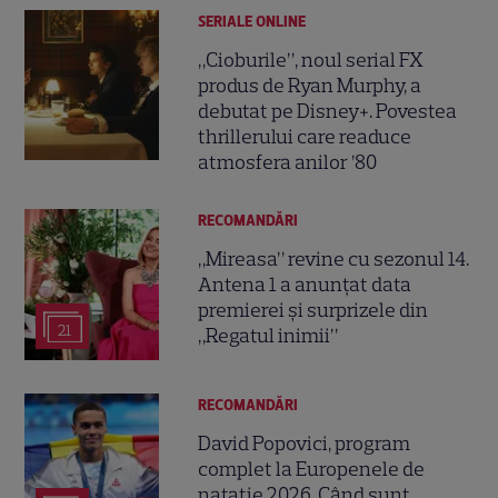
SERIALE ONLINE
„Cioburile”, noul serial FX
produs de Ryan Murphy, a
debutat pe Disney+. Povestea
thrillerului care readuce
atmosfera anilor ’80
RECOMANDĂRI
„Mireasa” revine cu sezonul 14.
Antena 1 a anunțat data
premierei și surprizele din
21
„Regatul inimii”
RECOMANDĂRI
David Popovici, program
complet la Europenele de
natație 2026. Când sunt