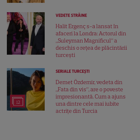
VEDETE STRĂINE
Halit Ergenç s-a lansat în
afaceri la Londra: Actorul din
„Suleyman Magnificul” a
deschis o rețea de plăcintării
turcești
SERIALE TURCEŞTI
Demet Özdemir, vedeta din
„Fata din vis”, are o poveste
impresionantă. Cum a ajuns
12
una dintre cele mai iubite
actrițe din Turcia