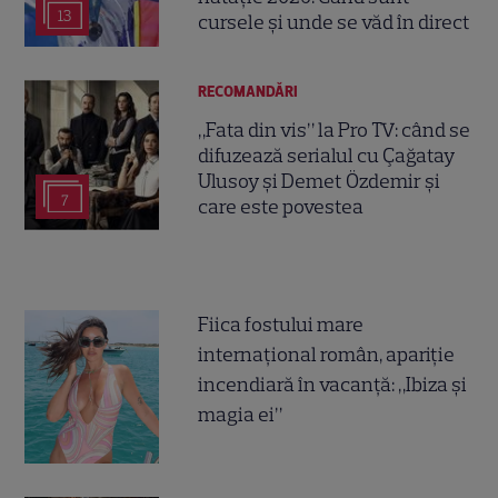
13
cursele și unde se văd în direct
RECOMANDĂRI
„Fata din vis” la Pro TV: când se
difuzează serialul cu Çağatay
Ulusoy și Demet Özdemir și
7
care este povestea
Fiica fostului mare
internațional român, apariție
incendiară în vacanță: „Ibiza și
magia ei”