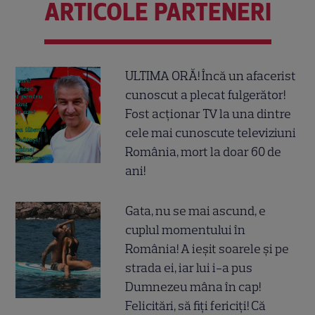
ARTICOLE PARTENERI
ULTIMA ORĂ! Încă un afacerist
cunoscut a plecat fulgerător!
Fost acționar TV la una dintre
cele mai cunoscute televiziuni
România, mort la doar 60 de
ani!
Gata, nu se mai ascund, e
cuplul momentului în
România! A ieșit soarele și pe
strada ei, iar lui i-a pus
Dumnezeu mâna în cap!
Felicitări, să fiți fericiți! Că