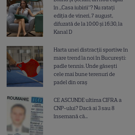
în „Casa iubirii”? Nu ratați
ediția de vineri, 7 august,
difuzată de la 10:00 și 16:30, la
Kanal D
Harta unei distracții sportive în
mare trend la noi în București:
padle tennis. Unde găsești
cele mai bune terenuri de
padel din oraș
CE ASCUNDE ultima CIFRA a
CNP-ului? Dacă ai 3 sau 8
însemană că...