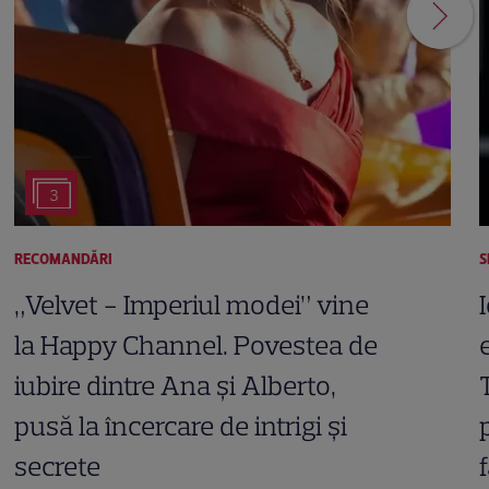
3
RECOMANDĂRI
S
„Velvet - Imperiul modei” vine
la Happy Channel. Povestea de
iubire dintre Ana și Alberto,
pusă la încercare de intrigi și
secrete