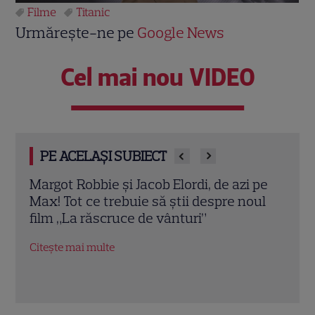
Filme
Titanic
Urmărește-ne pe
Google News
Cel mai nou VIDEO
PE ACELAȘI SUBIECT
e.
Margot Robbie și Jacob Elordi, de azi pe
Ce n
Max! Tot ce trebuie să știi despre noul
săpt
film „La răscruce de vânturi”
1 Mai
ră
capo
Citește mai multe
Citeș