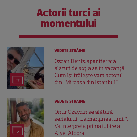
Actorii turci ai
momentului
VEDETE STRĂINE
Özcan Deniz, apariție rară
alături de soția sa în vacanță.
Cum își trăiește vara actorul
17
din „Mireasa din Istanbul”
VEDETE STRĂINE
Onur Özaydın se alătură
serialului „La marginea lumii”.
Va interpreta prima iubire a
6
Alyei Albora