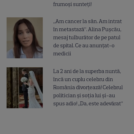
frumoși sunteți!
„Am cancer la sân. Am intrat
în metastază”. Alina Pușcău,
mesaj tulburător de pe patul
de spital. Ce au anunțat-o
medicii
La 2 ani de la superba nuntă,
încă un cuplu celebru din
România divorțează! Celebrul
politician și soția lui și-au
spus adio! „Da, este adevărat”