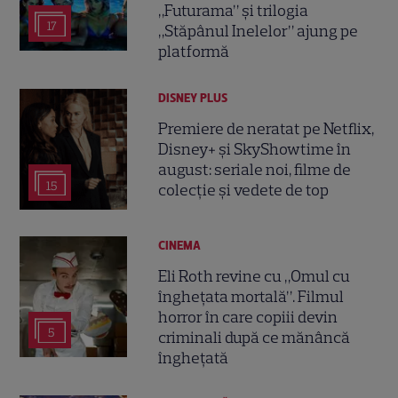
„Futurama” și trilogia
17
„Stăpânul Inelelor” ajung pe
platformă
DISNEY PLUS
Premiere de neratat pe Netflix,
Disney+ și SkyShowtime în
august: seriale noi, filme de
15
colecție și vedete de top
CINEMA
Eli Roth revine cu „Omul cu
înghețata mortală”. Filmul
horror în care copiii devin
5
criminali după ce mănâncă
înghețată