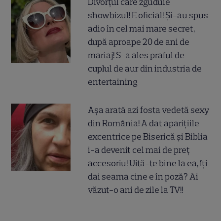
Divorțul care zguduie
showbizul! E oficial! Și-au spus
adio în cel mai mare secret,
după aproape 20 de ani de
mariaj! S-a ales praful de
cuplul de aur din industria de
entertaining
Așa arată azi fosta vedetă sexy
din România! A dat aparițiile
excentrice pe Biserică și Biblia
i-a devenit cel mai de preț
accesoriu! Uită-te bine la ea, îți
dai seama cine e în poză? Ai
văzut-o ani de zile la TV!!