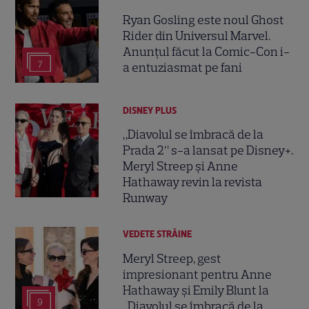
Ryan Gosling este noul Ghost
Rider din Universul Marvel.
Anunțul făcut la Comic-Con i-
7
a entuziasmat pe fani
DISNEY PLUS
„Diavolul se îmbracă de la
Prada 2” s-a lansat pe Disney+.
Meryl Streep și Anne
Hathaway revin la revista
Runway
VEDETE STRĂINE
Meryl Streep, gest
impresionant pentru Anne
Hathaway și Emily Blunt la
9
„Diavolul se îmbracă de la