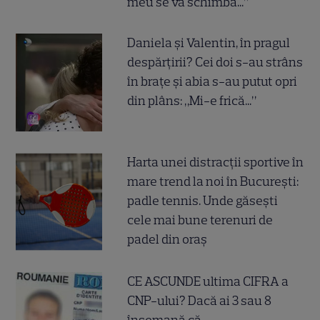
meu se va schimba...”
Daniela și Valentin, în pragul
despărțirii? Cei doi s-au strâns
în brațe și abia s-au putut opri
din plâns: „Mi-e frică...”
Harta unei distracții sportive în
mare trend la noi în București:
padle tennis. Unde găsești
cele mai bune terenuri de
padel din oraș
CE ASCUNDE ultima CIFRA a
CNP-ului? Dacă ai 3 sau 8
însemană că...