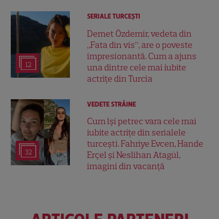
SERIALE TURCEŞTI
Demet Özdemir, vedeta din
„Fata din vis”, are o poveste
impresionantă. Cum a ajuns
12
una dintre cele mai iubite
actrițe din Turcia
VEDETE STRĂINE
Cum își petrec vara cele mai
iubite actrițe din serialele
turcești. Fahriye Evcen, Hande
32
Erçel și Neslihan Atagül,
imagini din vacanță