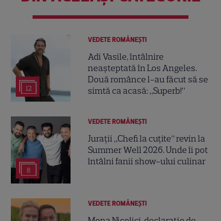
VEDETE ROMÂNEŞTI
Adi Vasile, întâlnire
neașteptată în Los Angeles.
Două românce l-au făcut să se
12
simtă ca acasă: „Superb!”
VEDETE ROMÂNEŞTI
Jurații „Chefi la cuțite” revin la
Summer Well 2026. Unde îi pot
întâlni fanii show-ului culinar
8
VEDETE ROMÂNEŞTI
Mona Nicolici, declarație de