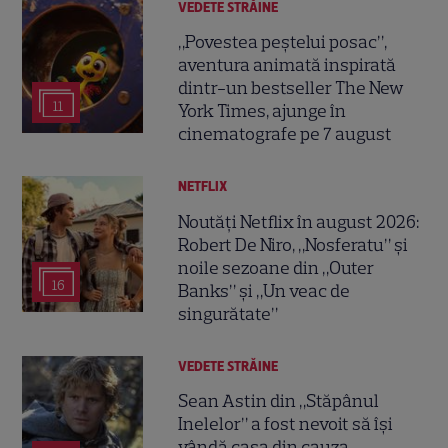
VEDETE STRĂINE
„Povestea peștelui posac”,
aventura animată inspirată
dintr-un bestseller The New
11
York Times, ajunge în
cinematografe pe 7 august
NETFLIX
Noutăți Netflix în august 2026:
Robert De Niro, „Nosferatu” și
noile sezoane din „Outer
16
Banks” și „Un veac de
singurătate”
VEDETE STRĂINE
Sean Astin din „Stăpânul
Inelelor” a fost nevoit să își
vândă casa din cauza