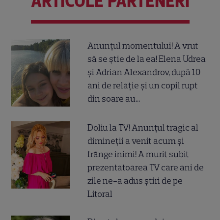
ARTICOLE PARTENERI
Anunțul momentului! A vrut
să se știe de la ea! Elena Udrea
și Adrian Alexandrov, după 10
ani de relație și un copil rupt
din soare au...
Doliu la TV! Anunțul tragic al
dimineții a venit acum și
frânge inimi! A murit subit
prezentatoarea TV care ani de
zile ne-a adus știri de pe
Litoral