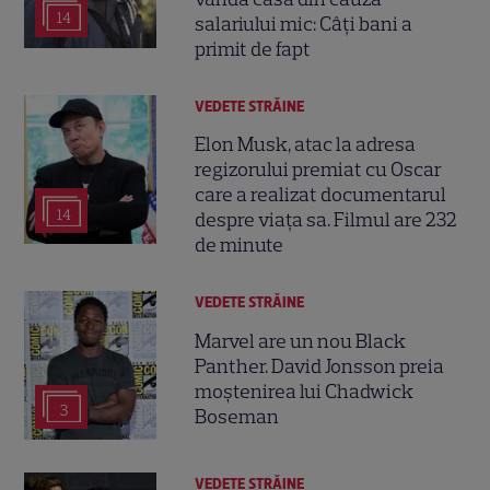
14
salariului mic: Câți bani a
primit de fapt
VEDETE STRĂINE
Elon Musk, atac la adresa
regizorului premiat cu Oscar
care a realizat documentarul
14
despre viața sa. Filmul are 232
de minute
VEDETE STRĂINE
Marvel are un nou Black
Panther. David Jonsson preia
moștenirea lui Chadwick
3
Boseman
VEDETE STRĂINE