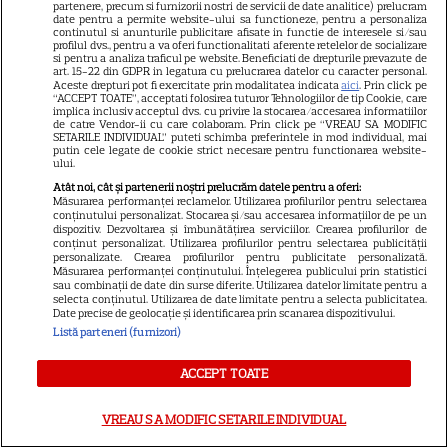
partenere, precum si furnizorii nostri de servicii de date analitice) prelucram
Ana Bodea, declarații rare
date pentru a permite website-ului sa functioneze, pentru a personaliza
continutul si anunturile publicitare afisate in functie de interesele si/sau
despre iubirea cu Valentin
profilul dvs., pentru a va oferi functionalitati aferente retelelor de socializare
si pentru a analiza traficul pe website. Beneficiati de drepturile prevazute de
Butnaru: „Mă ține pe linia de
art. 15-22 din GDPR in legatura cu prelucrarea datelor cu caracter personal.
13
Aceste drepturi pot fi exercitate prin modalitatea indicata
aici
. Prin click pe
plutire când lucrurile devin
“ACCEPT TOATE”, acceptati folosirea tuturor Tehnologiilor de tip Cookie, care
dificile”
implica inclusiv acceptul dvs. cu privire la stocarea/accesarea informatiilor
de catre Vendor-ii cu care colaboram. Prin click pe “VREAU SA MODIFIC
SETARILE INDIVIDUAL” puteti schimba preferintele in mod individual, mai
putin cele legate de cookie strict necesare pentru functionarea website-
ului.
VEDETE STRĂINE
Atât noi, cât și partenerii noștri prelucrăm datele pentru a oferi:
Jennifer Lopez, vacanță de
Măsurarea performanței reclamelor. Utilizarea profilurilor pentru selectarea
conținutului personalizat. Stocarea și/sau accesarea informațiilor de pe un
neuitat cu gemenii Max și
dispozitiv. Dezvoltarea și îmbunătățirea serviciilor. Crearea profilurilor de
Emme înainte de plecarea la
conținut personalizat. Utilizarea profilurilor pentru selectarea publicității
personalizate. Crearea profilurilor pentru publicitate personalizată.
20
facultate. Imagini rare din
Măsurarea performanței conținutului. Înțelegerea publicului prin statistici
sau combinații de date din surse diferite. Utilizarea datelor limitate pentru a
Veneția
selecta conținutul. Utilizarea de date limitate pentru a selecta publicitatea.
Date precise de geolocație și identificarea prin scanarea dispozitivului.
Listă parteneri (furnizori)
VEDETE ROMÂNEŞTI
ACCEPT TOATE
Maria Buză, secretul unei
siluete de invidiat după 50 de
VREAU SA MODIFIC SETARILE INDIVIDUAL
ani: „Mie îmi place cum
25