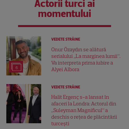
Actorii turci ai
momentului
VEDETE STRĂINE
Onur Özaydın se alătură
serialului „La marginea lumii”.
Va interpreta prima iubire a
6
Alyei Albora
VEDETE STRĂINE
Halit Ergenç s-a lansat în
afaceri la Londra: Actorul din
„Suleyman Magnificul” a
deschis o rețea de plăcintării
turcești