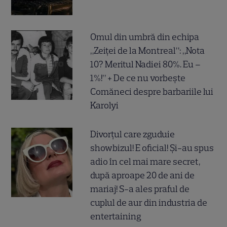
Omul din umbră din echipa
„Zeiței de la Montreal”: „Nota
10? Meritul Nadiei 80%. Eu –
1%!” + De ce nu vorbește
Comăneci despre barbariile lui
Karolyi
Divorțul care zguduie
showbizul! E oficial! Și-au spus
adio în cel mai mare secret,
după aproape 20 de ani de
mariaj! S-a ales praful de
cuplul de aur din industria de
entertaining