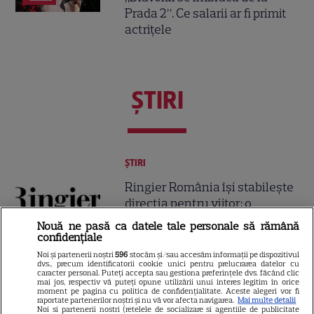
Prada 2”. Ce salarii ar fi primit
actrițele
ŞTIRI
ȘTIRI
Ringier România își stabilește
direcția pentru viitor: o
structură de conducere
Nouă ne pasă ca datele tale personale să rămână
concentrată în jurul unităților
confidențiale
de business Media și
Noi și partenerii noștri
596
stocăm și/sau accesăm informații pe dispozitivul
dvs., precum identificatorii cookie unici pentru prelucrarea datelor cu
Collectibles
caracter personal. Puteți accepta sau gestiona preferințele dvs. făcând clic
mai jos, respectiv vă puteți opune utilizării unui interes legitim în orice
moment pe pagina cu politica de confidențialitate. Aceste alegeri vor fi
raportate partenerilor noștri și nu vă vor afecta navigarea.
Mai multe detalii
VEDETE ROMÂNEŞTI
Noi si partenerii nostri (retelele de socializare si agentiile de publicitate