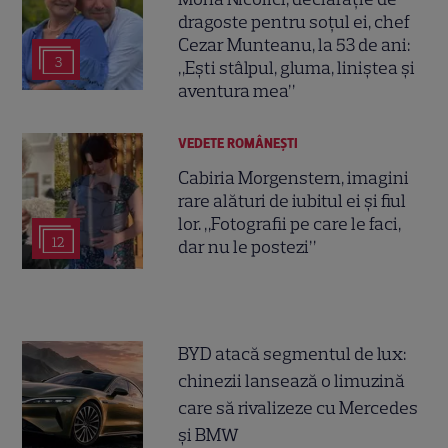
dragoste pentru soțul ei, chef
Cezar Munteanu, la 53 de ani:
3
„Ești stâlpul, gluma, liniștea și
aventura mea”
VEDETE ROMÂNEŞTI
Cabiria Morgenstern, imagini
rare alături de iubitul ei și fiul
lor. „Fotografii pe care le faci,
12
dar nu le postezi”
BYD atacă segmentul de lux:
chinezii lansează o limuzină
care să rivalizeze cu Mercedes
și BMW