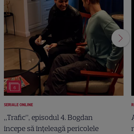
6
SERIALE ONLINE
R
„Trafic”, episodul 4. Bogdan
începe să înțeleagă pericolele