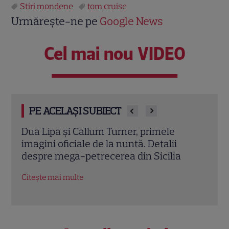
Stiri mondene
tom cruise
Urmărește-ne pe
Google News
Cel mai nou VIDEO
PE ACELAȘI SUBIECT
rner, primele
Dua Lipa s-a căsătorit! Ținuta 
 nuntă. Detalii
mireasă neconvențională a fo
ea din Sicilia
inspirată de o altă mireasă cel
Citește mai multe