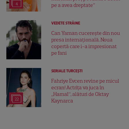
4
pe a avea dreptate”
VEDETE STRĂINE
Can Yaman cucerește din nou
presa internațională. Noua
copertă care i-a impresionat
pe fani
SERIALE TURCEŞTI
Fahriye Evcen revine pe micul
ecran! Actrița va juca în
„Hamal”, alături de Oktay
22
Kaynarca