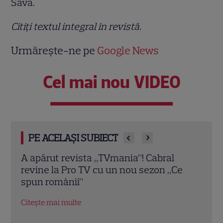
Sava.
Citiţi textul integral în revistă.
Urmărește-ne pe
Google News
Cel mai nou VIDEO
PE ACELAȘI SUBIECT
A apărut noul număr TVmania! Amalia
A ap
e
Enache: O aniversare… de gală!
2026
Mond
Citește mai multe
Citeș