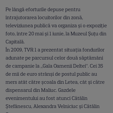
Pe lângă eforturile depuse pentru
întrajutorarea locuitorilor din zonă,
televiziunea publică va organiza şi o expoziţie
foto, între 20 mai şi 1 iunie, la Muzeul Şuţu din
Capitală.
În 2009, TVR 1 a prezentat situaţia fondurilor
adunate pe parcursul celor două săptămâni
de campanie la „Gala Oamenii Deltei”. Cei 35
de mii de euro strânşi de postul public au
mers atât către şcoala din Letea, cât şi către
dispensarul din Maliuc. Gazdele
evenimentului au fost atunci Cătălin
Ştefănescu, Alexandra Velniciuc şi Cătălin