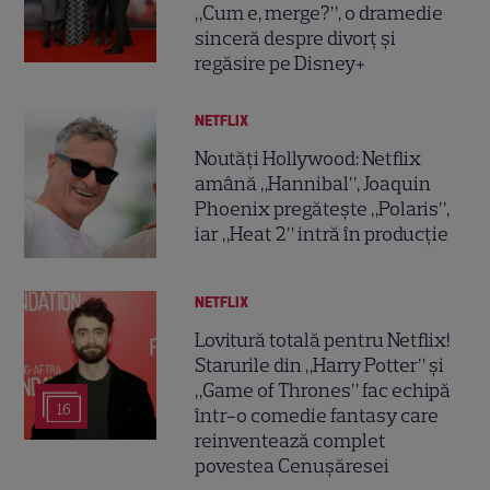
„Cum e, merge?”, o dramedie
sinceră despre divorț și
regăsire pe Disney+
NETFLIX
Noutăți Hollywood: Netflix
amână „Hannibal”, Joaquin
Phoenix pregătește „Polaris”,
iar „Heat 2” intră în producție
NETFLIX
Lovitură totală pentru Netflix!
Starurile din „Harry Potter” și
„Game of Thrones” fac echipă
16
într-o comedie fantasy care
reinventează complet
povestea Cenușăresei