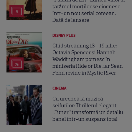
tărâmul morților se ciocnesc
5
într-un nou serial coreean.
Dată de lansare
DISNEY PLUS
Ghid streaming 13 – 19 iulie:
Octavia Spencer și Hannah
Waddingham pornesc în
26
miniseria Ride or Die, iar Sean
Penn revine în Mystic River
CINEMA
Cu urechea la muzica
seifurilor: Thrillerul elegant
„Tuner” transformă un detaliu
banal într-un suspans total