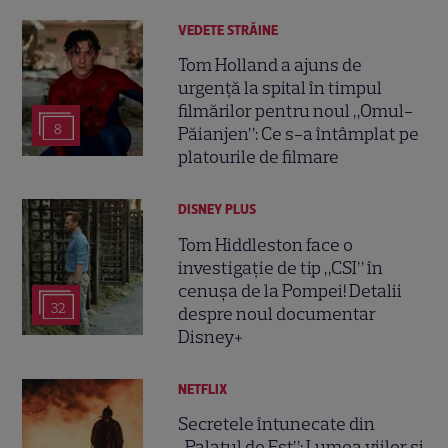
VEDETE STRĂINE
Tom Holland a ajuns de
urgență la spital în timpul
filmărilor pentru noul „Omul-
8
Păianjen”: Ce s-a întâmplat pe
platourile de filmare
DISNEY PLUS
Tom Hiddleston face o
investigație de tip „CSI” în
cenușa de la Pompei! Detalii
32
despre noul documentar
Disney+
NETFLIX
Secretele întunecate din
„Palatul de Est”: Lumea viilor și