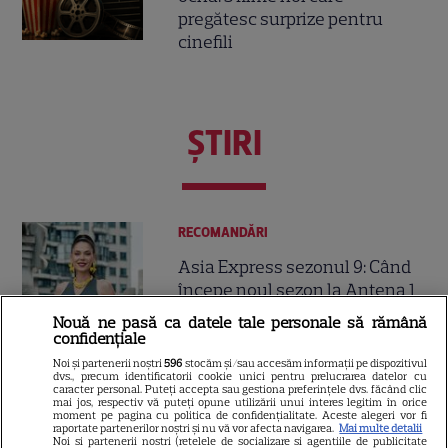
pregătesc surprize pentru
cinefili
ŞTIRI
RECOMANDĂRI
Asia Express sezonul 9: Când
începe noul sezon la Antena 1
și ce traseu vor parcurge
Nouă ne pasă ca datele tale personale să rămână
13
concurenții
confidențiale
Noi și partenerii noștri
596
stocăm și/sau accesăm informații pe dispozitivul
dvs., precum identificatorii cookie unici pentru prelucrarea datelor cu
caracter personal. Puteți accepta sau gestiona preferințele dvs. făcând clic
VEDETE STRĂINE
mai jos, respectiv vă puteți opune utilizării unui interes legitim în orice
moment pe pagina cu politica de confidențialitate. Aceste alegeri vor fi
raportate partenerilor noștri și nu vă vor afecta navigarea.
Mai multe detalii
Penélope Cruz rupe tăcerea
Noi si partenerii nostri (retelele de socializare si agentiile de publicitate