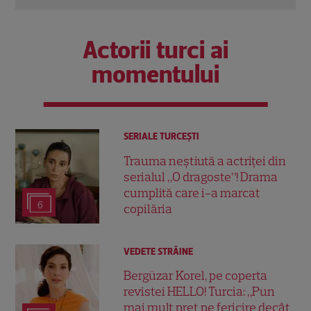
Actorii turci ai
momentului
SERIALE TURCEŞTI
Trauma neștiută a actriței din
serialul „O dragoste”! Drama
cumplită care i-a marcat
6
copilăria
VEDETE STRĂINE
Bergüzar Korel, pe coperta
revistei HELLO! Turcia: „Pun
mai mult preț pe fericire decât