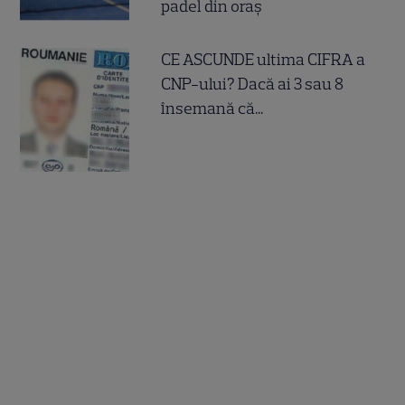
padel din oraș
CE ASCUNDE ultima CIFRA a
CNP-ului? Dacă ai 3 sau 8
însemană că...