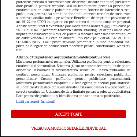
despre mariajul cu Javier
partenere, precum si furnizorii nostri de servicii de date analitice) prelucram
date pentru a permite website-ului sa functioneze, pentru a personaliza
Bardem: „Încă mai învăț lucruri
continutul si anunturile publicitare afisate in functie de interesele si/sau
profilul dvs., pentru a va oferi functionalitati aferente retelelor de socializare
despre el”
si pentru a analiza traficul pe website. Beneficiati de drepturile prevazute de
art. 15-22 din GDPR in legatura cu prelucrarea datelor cu caracter personal.
Aceste drepturi pot fi exercitate prin modalitatea indicata
aici
. Prin click pe
“ACCEPT TOATE”, acceptati folosirea tuturor Tehnologiilor de tip Cookie, care
implica inclusiv acceptul dvs. cu privire la stocarea/accesarea informatiilor
VEDETE ROMÂNEŞTI
de catre Vendor-ii cu care colaboram. Prin click pe “VREAU SA MODIFIC
SETARILE INDIVIDUAL” puteti schimba preferintele in mod individual, mai
Jumătate de secol de
putin cele legate de cookie strict necesare pentru functionarea website-
ului.
excelență: Nadia Comăneci,
Atât noi, cât și partenerii noștri prelucrăm datele pentru a oferi:
confuzia din spatele notei 1.00
Măsurarea performanței reclamelor. Utilizarea profilurilor pentru selectarea
11
conținutului personalizat. Stocarea și/sau accesarea informațiilor de pe un
și povestea neștiută a tabelei
dispozitiv. Dezvoltarea și îmbunătățirea serviciilor. Crearea profilurilor de
de la Montreal
conținut personalizat. Utilizarea profilurilor pentru selectarea publicității
personalizate. Crearea profilurilor pentru publicitate personalizată.
Măsurarea performanței conținutului. Înțelegerea publicului prin statistici
sau combinații de date din surse diferite. Utilizarea datelor limitate pentru a
VEDETE ROMÂNEŞTI
selecta conținutul. Utilizarea de date limitate pentru a selecta publicitatea.
Date precise de geolocație și identificarea prin scanarea dispozitivului.
De ce a suferit Adela Popescu
Listă parteneri (furnizori)
de depresie. Care a fost
detaliul care a salvat-o în
ACCEPT TOATE
7
perioada telenovelelor
VREAU SA MODIFIC SETARILE INDIVIDUAL