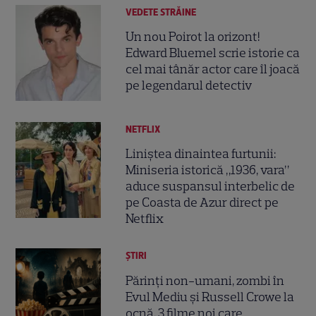
VEDETE STRĂINE
Un nou Poirot la orizont!
Edward Bluemel scrie istorie ca
cel mai tânăr actor care îl joacă
pe legendarul detectiv
NETFLIX
Liniștea dinaintea furtunii:
Miniseria istorică „1936, vara”
aduce suspansul interbelic de
pe Coasta de Azur direct pe
Netflix
ȘTIRI
Părinți non-umani, zombi în
Evul Mediu și Russell Crowe la
ocnă. 3 filme noi care