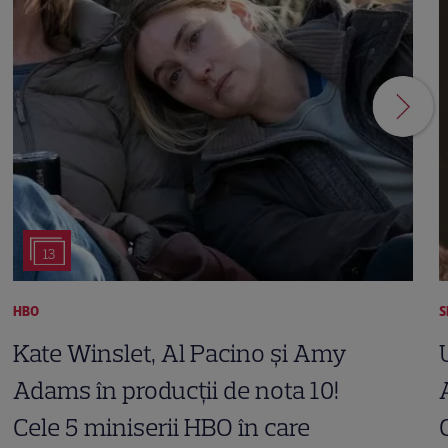
13
HBO
S
Kate Winslet, Al Pacino și Amy
Adams în producții de nota 10!
Cele 5 miniserii HBO în care