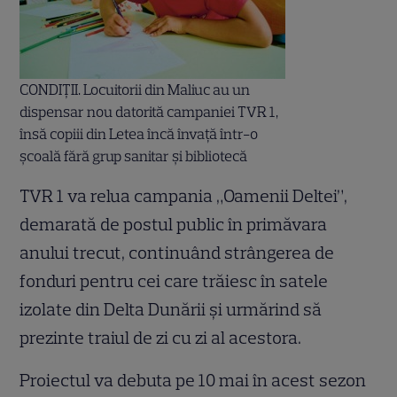
CONDIŢII. Locuitorii din Maliuc au un
dispensar nou datorită campaniei TVR 1,
însă copiii din Letea încă învaţă într-o
şcoală fără grup sanitar şi bibliotecă
TVR 1 va relua campania „Oamenii Deltei”,
demarată de postul public în primăvara
anului trecut, continuând strângerea de
fonduri pentru cei care trăiesc în satele
izolate din Delta Dunării şi urmărind să
prezinte traiul de zi cu zi al acestora.
Proiectul va debuta pe 10 mai în acest sezon