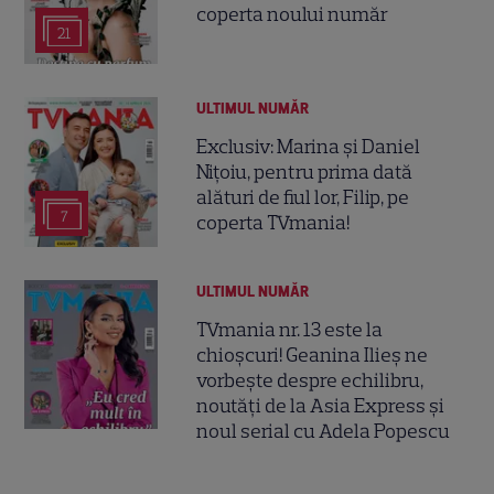
coperta noului număr
21
ULTIMUL NUMĂR
Exclusiv: Marina și Daniel
Nițoiu, pentru prima dată
alături de fiul lor, Filip, pe
7
coperta TVmania!
ULTIMUL NUMĂR
TVmania nr. 13 este la
chioșcuri! Geanina Ilieș ne
vorbește despre echilibru,
noutăți de la Asia Express și
noul serial cu Adela Popescu