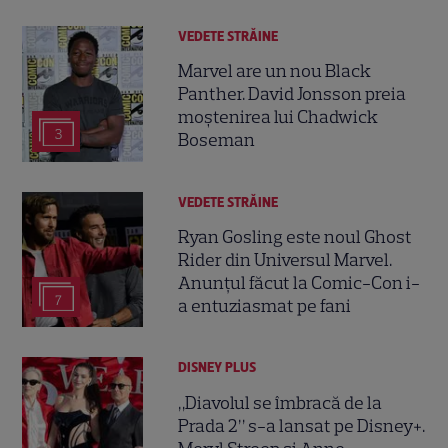
VEDETE STRĂINE
Marvel are un nou Black
Panther. David Jonsson preia
moștenirea lui Chadwick
3
Boseman
VEDETE STRĂINE
Ryan Gosling este noul Ghost
Rider din Universul Marvel.
Anunțul făcut la Comic-Con i-
7
a entuziasmat pe fani
DISNEY PLUS
„Diavolul se îmbracă de la
Prada 2” s-a lansat pe Disney+.