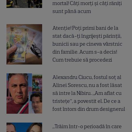
mortal! Câți morți și câți răniți
sunt până acum
Atenție! Poți primi bani de la
stat dacă-ți îngrijești părinții,
bunicii sau pe cineva vârstnic
din familie. Acum s-a decis!
Cum trebuie să procedezi
Alexandru Ciucu, fostul soț al
Alinei Sorescu, nu a fost lăsat
să intre la Nibiru. „Am aflat cu
tristețe”, a povestit el. De ce a
fost întors din drum designerul
„Trăim într-o perioadă în care