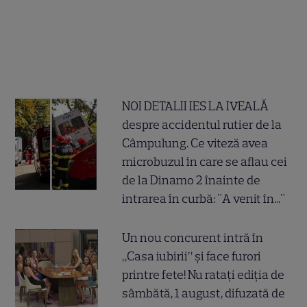
NOI DETALII IES LA IVEALĂ
despre accidentul rutier de la
Câmpulung. Ce viteză avea
microbuzul în care se aflau cei
de la Dinamo 2 înainte de
intrarea în curbă: "A venit în..."
Un nou concurent intră în
„Casa iubirii” și face furori
printre fete! Nu ratați ediția de
sâmbătă, 1 august, difuzată de