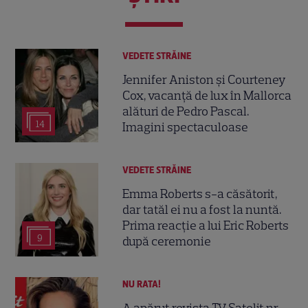
VEDETE STRĂINE
Jennifer Aniston și Courteney
Cox, vacanță de lux în Mallorca
alături de Pedro Pascal.
14
Imagini spectaculoase
VEDETE STRĂINE
Emma Roberts s-a căsătorit,
dar tatăl ei nu a fost la nuntă.
Prima reacție a lui Eric Roberts
9
după ceremonie
NU RATA!