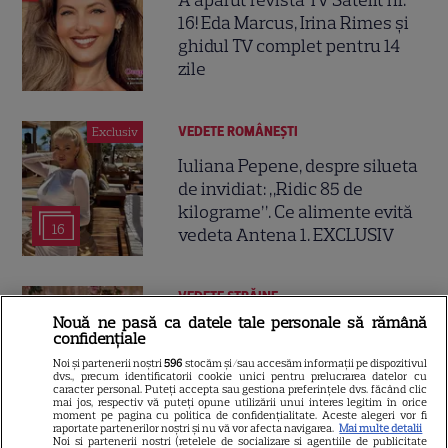
A apărut revista TV Satelit nr.
16! Eda Marcus, Irina Rimes și
ghidul TV complet pentru 14
zile
VEDETE ROMÂNEŞTI
Exclusiv
Iuliana Pepene, despre silueta
de invidiat: „Ridic 85 de
kilograme”. Ce alimente evită
16
vedeta Antena 1. EXCLUSIV
VEDETE STRĂINE
Nouă ne pasă ca datele tale personale să rămână
Vedetele de la Hollywood care
confidențiale
nu s-au căsătorit niciodată. De
Noi și partenerii noștri
596
stocăm și/sau accesăm informații pe dispozitivul
ce Leonardo DiCaprio și
dvs., precum identificatorii cookie unici pentru prelucrarea datelor cu
caracter personal. Puteți accepta sau gestiona preferințele dvs. făcând clic
Charlize Theron au evitat
mai jos, respectiv vă puteți opune utilizării unui interes legitim în orice
moment pe pagina cu politica de confidențialitate. Aceste alegeri vor fi
altarul
raportate partenerilor noștri și nu vă vor afecta navigarea.
Mai multe detalii
Noi si partenerii nostri (retelele de socializare si agentiile de publicitate