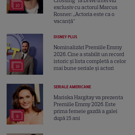
Crossing” la DIVA! Interviu
10
exclusiv cu actorul Marcus
Rosner: „Actoria este ca o
vacanță”
DISNEY PLUS
Nominalizări Premiile Emmy
2026. Cine a stabilit un record
istoric și lista completă a celor
19
mai bune seriale și actori
SERIALE AMERICANE
Mariska Hargitay va prezenta
Premiile Emmy 2026. Este
prima femeie gazdă a galei
8
după 15 ani