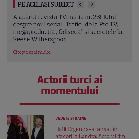
PE ACELAȘI SUBIECT
ul
A apărut noul număr TVmania! Florin
A ap
TV,
Răducioiu aduce magia Mondialului pe
revi
 lui
coperta noii ediții
spun
Citește mai multe
Citeș
Actorii turci ai
momentului
VEDETE STRĂINE
Halit Ergenç s-a lansat în
afaceri la Londra: Actorul din