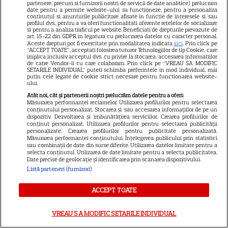
partenere, precum si furnizorii nostri de servicii de date analitice) prelucram
date pentru a permite website-ului sa functioneze, pentru a personaliza
VEDETE ROMÂNEŞTI
continutul si anunturile publicitare afisate in functie de interesele si/sau
profilul dvs., pentru a va oferi functionalitati aferente retelelor de socializare
si pentru a analiza traficul pe website. Beneficiati de drepturile prevazute de
Vedete din România care au
art. 15-22 din GDPR in legatura cu prelucrarea datelor cu caracter personal.
ales nume speciale pentru
Aceste drepturi pot fi exercitate prin modalitatea indicata
aici
. Prin click pe
“ACCEPT TOATE”, acceptati folosirea tuturor Tehnologiilor de tip Cookie, care
copii: de la Nina, fetița Laurei
implica inclusiv acceptul dvs. cu privire la stocarea/accesarea informatiilor
de catre Vendor-ii cu care colaboram. Prin click pe “VREAU SA MODIFIC
68
Cosoi, la Jessica lui Pepe și
SETARILE INDIVIDUAL” puteti schimba preferintele in mod individual, mai
putin cele legate de cookie strict necesare pentru functionarea website-
Josephine a Ginei Pistol
ului.
Atât noi, cât și partenerii noștri prelucrăm datele pentru a oferi:
Măsurarea performanței reclamelor. Utilizarea profilurilor pentru selectarea
TELEVIZIUNE
Exclusiv
conținutului personalizat. Stocarea și/sau accesarea informațiilor de pe un
dispozitiv. Dezvoltarea și îmbunătățirea serviciilor. Crearea profilurilor de
Oana Monea, dezvăluiri despre
conținut personalizat. Utilizarea profilurilor pentru selectarea publicității
personalizate. Crearea profilurilor pentru publicitate personalizată.
„Insula Iubirii: Reuniuni”. Ce
Măsurarea performanței conținutului. Înțelegerea publicului prin statistici
spune despre foștii
sau combinații de date din surse diferite. Utilizarea datelor limitate pentru a
selecta conținutul. Utilizarea de date limitate pentru a selecta publicitatea.
16
concurenți: „Anumite lucruri
Date precise de geolocație și identificarea prin scanarea dispozitivului.
au rămas nerezolvate”
Listă parteneri (furnizori)
EXCLUSIV
ACCEPT TOATE
VEDETE ROMÂNEŞTI
VREAU SA MODIFIC SETARILE INDIVIDUAL
Chef Orlando Zaharia și soția