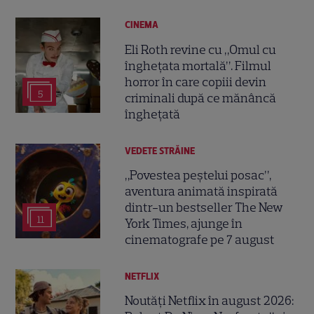
CINEMA
Eli Roth revine cu „Omul cu
înghețata mortală”. Filmul
horror în care copiii devin
5
criminali după ce mănâncă
înghețată
VEDETE STRĂINE
„Povestea peștelui posac”,
aventura animată inspirată
dintr-un bestseller The New
11
York Times, ajunge în
cinematografe pe 7 august
NETFLIX
Noutăți Netflix în august 2026: