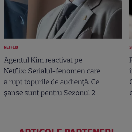
NETFLIX
S
Agentul Kim reactivat pe
Netflix: Serialul-fenomen care
a rupt topurile de audiență. Ce
șanse sunt pentru Sezonul 2