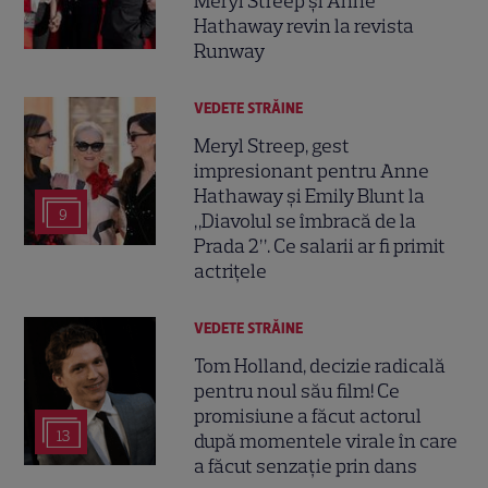
Meryl Streep și Anne
Hathaway revin la revista
Runway
VEDETE STRĂINE
Meryl Streep, gest
impresionant pentru Anne
Hathaway și Emily Blunt la
9
„Diavolul se îmbracă de la
Prada 2”. Ce salarii ar fi primit
actrițele
VEDETE STRĂINE
Tom Holland, decizie radicală
pentru noul său film! Ce
promisiune a făcut actorul
13
după momentele virale în care
a făcut senzație prin dans