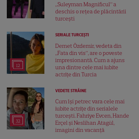
„Suleyman Magnificul” a
deschis o rețea de plăcintării
turcești
SERIALE TURCEŞTI
Demet Özdemir, vedeta din
„Fata din vis”, are o poveste
impresionantă. Cum a ajuns
12
una dintre cele mai iubite
actrițe din Turcia
VEDETE STRĂINE
Cum își petrec vara cele mai
iubite actrițe din serialele
turcești. Fahriye Evcen, Hande
32
Erçel și Neslihan Atagül,
imagini din vacanță