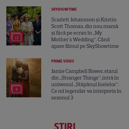
SKYSHOWTIME
Scarlett Johansson și Kristin
Scott Thomas, din nou mamă
și fiică pe ecran în „My
13
Mother's Wedding”. Când
apare filmul pe SkyShowtime
PRIME VIDEO
Jamie Campbell Bower, starul
din „Stranger Things”, intră în
universul „Stăpânul Inelelor”.
9
Ce rol legendar va interpreta în
sezonul 3
ŞTIRI