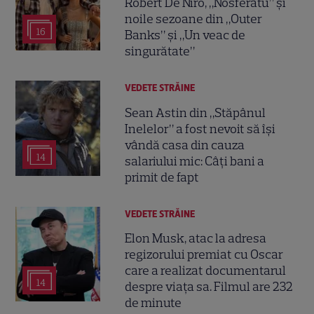
Robert De Niro, „Nosferatu” și
noile sezoane din „Outer
16
Banks” și „Un veac de
singurătate”
VEDETE STRĂINE
Sean Astin din „Stăpânul
Inelelor” a fost nevoit să își
vândă casa din cauza
14
salariului mic: Câți bani a
primit de fapt
VEDETE STRĂINE
Elon Musk, atac la adresa
regizorului premiat cu Oscar
care a realizat documentarul
14
despre viața sa. Filmul are 232
de minute