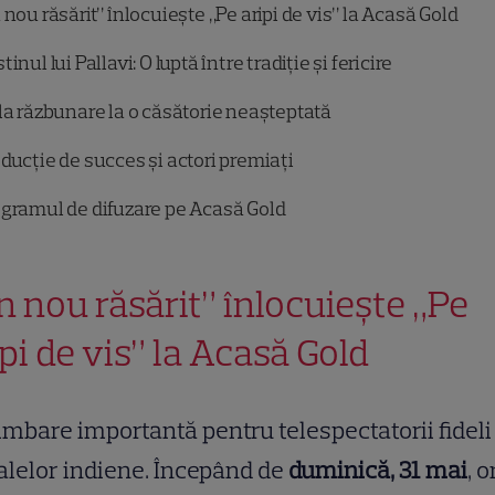
nou răsărit” înlocuiește „Pe aripi de vis” la Acasă Gold
inul lui Pallavi: O luptă între tradiție și fericire
la răzbunare la o căsătorie neașteptată
ducție de succes și actori premiați
gramul de difuzare pe Acasă Gold
n nou răsărit” înlocuiește „Pe
ipi de vis” la Acasă Gold
mbare importantă pentru telespectatorii fideli 
alelor indiene. Începând de
duminică, 31 mai
, o