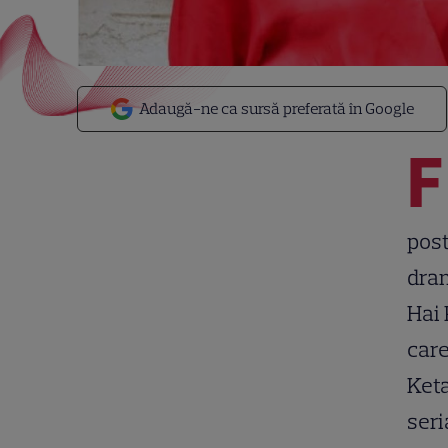
Adaugă-ne ca sursă preferată în Google
F
post
dram
Hai 
care
Keta
seri