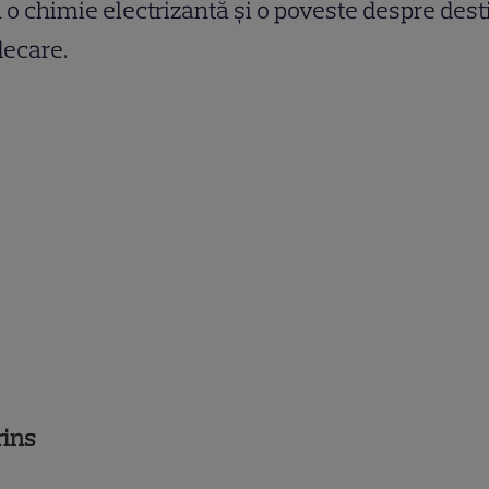
 o chimie electrizantă și o poveste despre desti
decare.
rins