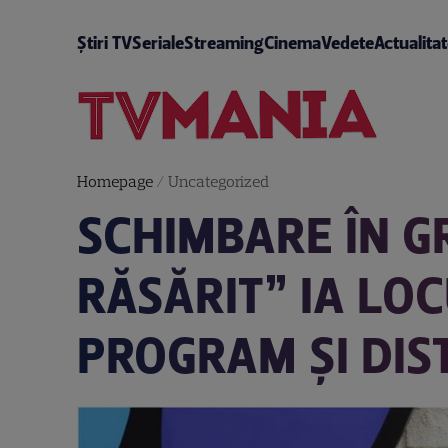
Știri TV
Seriale
Streaming
Cinema
Vedete
Actualita
Homepage
/
Uncategorized
SCHIMBARE ÎN G
RĂSĂRIT” IA LOC
PROGRAM ȘI DIS