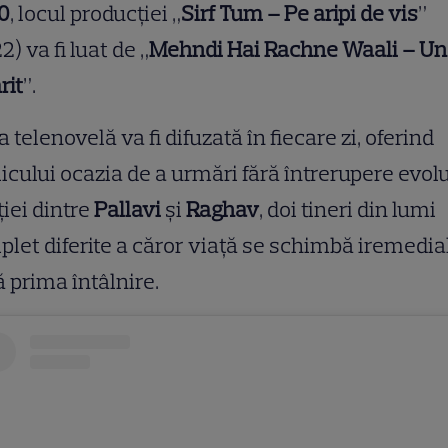
0
, locul producției „
Sirf Tum – Pe aripi de vis
”
2) va fi luat de „
Mehndi Hai Rachne Waali – Un
rit
”.
 telenovelă va fi difuzată în fiecare zi, oferind
icului ocazia de a urmări fără întrerupere evolu
ției dintre
Pallavi
și
Raghav
, doi tineri din lumi
let diferite a căror viață se schimbă iremedia
 prima întâlnire.