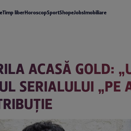
te
Timp liber
Horoscop
Sport
Shop
eJobs
Imobiliare
RILA ACASĂ GOLD: „
UL SERIALULUI „PE A
TRIBUȚIE