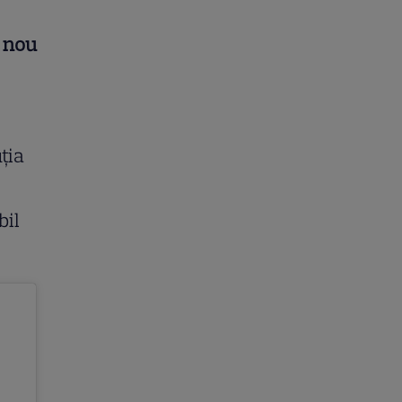
 nou
ția
bil