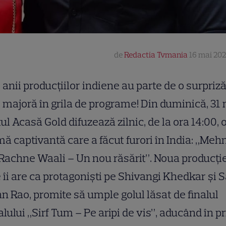
de
Redactia Tvmania
16 mai 202
anii producțiilor indiene au parte de o surpriz
majoră în grila de programe! Din duminică, 31 
ul Acasă Gold difuzează zilnic, de la ora 14:00, 
ă captivantă care a făcut furori în India: „Meh
Rachne Waali – Un nou răsărit”. Noua producție
 îi are ca protagoniști pe Shivangi Khedkar și S
n Rao, promite să umple golul lăsat de finalul
alului „Sirf Tum – Pe aripi de vis”, aducând în p