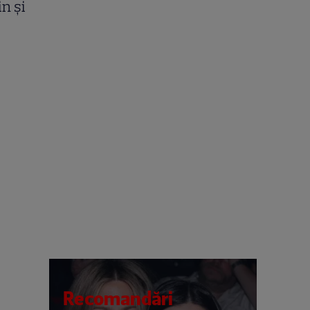
n și
Recomandări