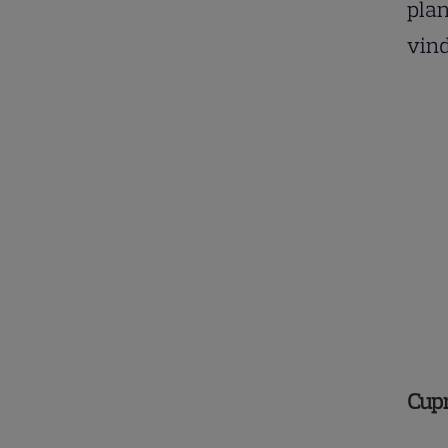
plan
vin
Cup