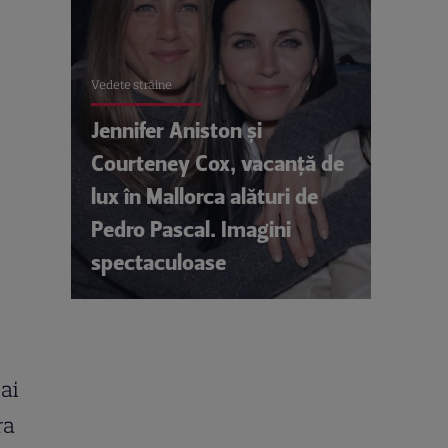
Vedete străine
Jennifer Aniston și
Courteney Cox, vacanță de
lux în Mallorca alături de
Pedro Pascal. Imagini
spectaculoase
ai
ra