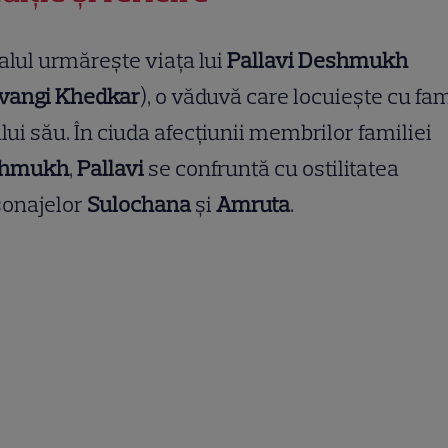
alul urmărește viața lui
Pallavi Deshmukh
vangi Khedkar
), o văduvă care locuiește cu fam
lui său. În ciuda afecțiunii membrilor familiei
shmukh
,
Pallavi
se confruntă cu ostilitatea
sonajelor
Sulochana
și
Amruta
.