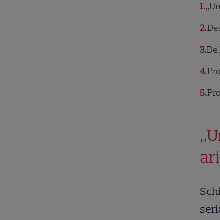
1
„Un 
2
Dest
3
De 
4
Pro
5
Pro
„U
ar
Schi
seri