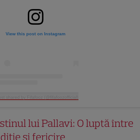
View this post on Instagram
ost shared by Fifafooz (@fifafoozofficial)
tinul lui Pallavi: O luptă între
diție și fericire