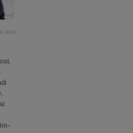
6, 19:00
ă
mai,
o
ndi
,
ai
rim-