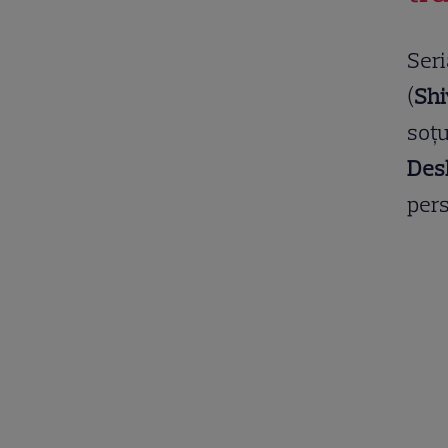
Seri
(
Shi
soțu
De
per