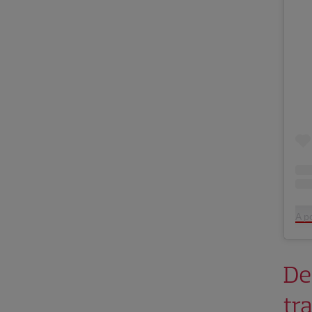
A p
Des
tra