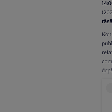
14:0
(202
răsă
Noua
publ
rela
comp
după