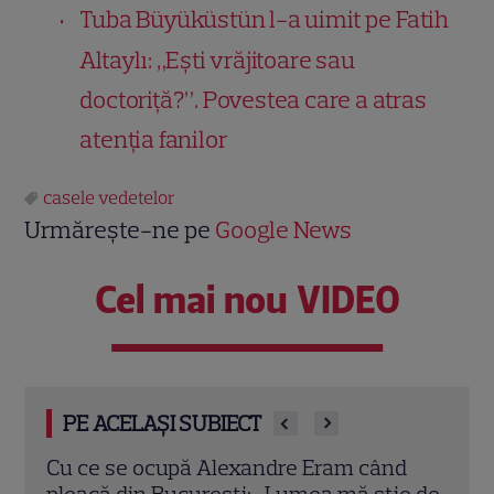
Tuba Büyüküstün l-a uimit pe Fatih
Altaylı: „Ești vrăjitoare sau
doctoriță?”. Povestea care a atras
atenția fanilor
casele vedetelor
Urmărește-ne pe
Google News
Cel mai nou VIDEO
PE ACELAȘI SUBIECT
d
Imagini din vila lui Dorian Popa după
Bila
e de
renovare. Artistul și-a schimbat complet
arat