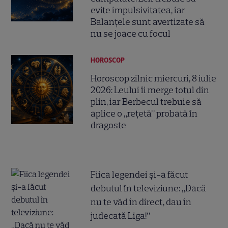
evite impulsivitatea, iar
Balanțele sunt avertizate să
nu se joace cu focul
HOROSCOP
Horoscop zilnic miercuri, 8 iulie
2026: Leului îi merge totul din
plin, iar Berbecul trebuie să
aplice o „rețetă” probată în
dragoste
Fiica legendei și-a făcut
debutul în televiziune: „Dacă
nu te văd în direct, dau în
judecată Liga!”