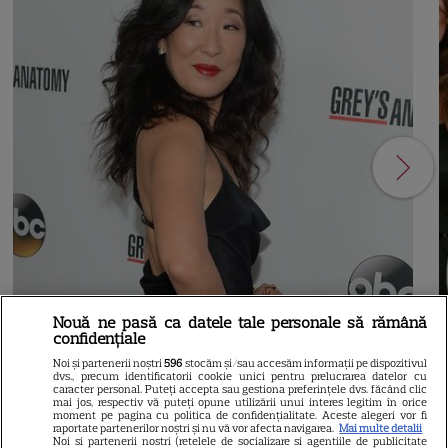
Nouă ne pasă ca datele tale personale să rămână
21
confidențiale
Noi și partenerii noștri
596
stocăm și/sau accesăm informații pe dispozitivul
dvs., precum identificatorii cookie unici pentru prelucrarea datelor cu
caracter personal. Puteți accepta sau gestiona preferințele dvs. făcând clic
SERIALE AMERICANE
R
mai jos, respectiv vă puteți opune utilizării unui interes legitim în orice
moment pe pagina cu politica de confidențialitate. Aceste alegeri vor fi
Sandra Oh dezvăluie de ce a
raportate partenerilor noștri și nu vă vor afecta navigarea.
Mai multe detalii
Noi si partenerii nostri (retelele de socializare si agentiile de publicitate