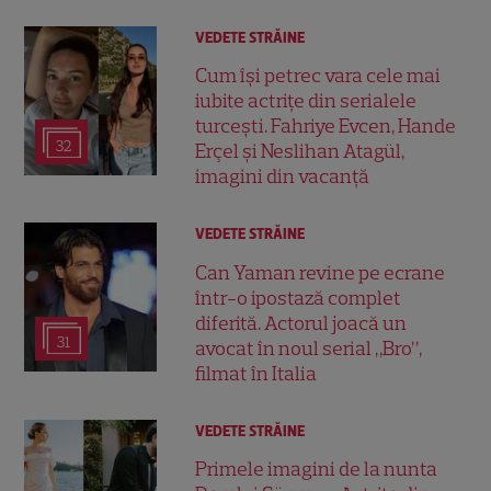
VEDETE STRĂINE
Cum își petrec vara cele mai
iubite actrițe din serialele
turcești. Fahriye Evcen, Hande
32
Erçel și Neslihan Atagül,
imagini din vacanță
VEDETE STRĂINE
Can Yaman revine pe ecrane
într-o ipostază complet
diferită. Actorul joacă un
31
avocat în noul serial „Bro”,
filmat în Italia
VEDETE STRĂINE
Primele imagini de la nunta