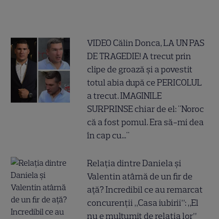
VIDEO Călin Donca, LA UN PAS
DE TRAGEDIE! A trecut prin
clipe de groază și a povestit
totul abia după ce PERICOLUL
a trecut. IMAGINILE
SURPRINSE chiar de el: "Noroc
că a fost pomul. Era să-mi dea
în cap cu..."
Relația dintre Daniela și
Valentin atârnă de un fir de
ață? Incredibil ce au remarcat
concurenții „Casa iubirii”: „El
nu e mulțumit de relația lor”