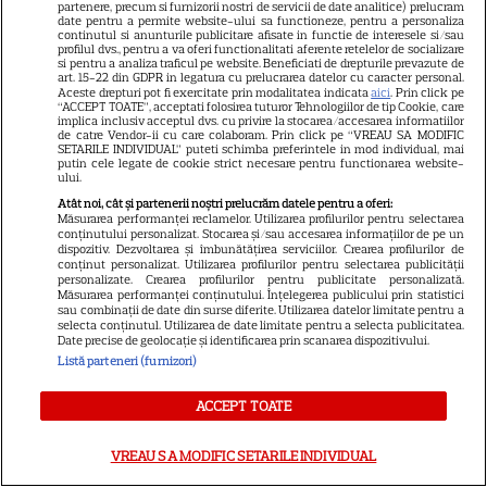
partenere, precum si furnizorii nostri de servicii de date analitice) prelucram
plecat din „Anatomia lui Grey”.
date pentru a permite website-ului sa functioneze, pentru a personaliza
continutul si anunturile publicitare afisate in functie de interesele si/sau
profilul dvs., pentru a va oferi functionalitati aferente retelelor de socializare
Discuția cu Shonda Rhimes
si pentru a analiza traficul pe website. Beneficiati de drepturile prevazute de
art. 15-22 din GDPR in legatura cu prelucrarea datelor cu caracter personal.
Aceste drepturi pot fi exercitate prin modalitatea indicata
aici
. Prin click pe
care a schimbat totul pentru
“ACCEPT TOATE”, acceptati folosirea tuturor Tehnologiilor de tip Cookie, care
implica inclusiv acceptul dvs. cu privire la stocarea/accesarea informatiilor
de catre Vendor-ii cu care colaboram. Prin click pe “VREAU SA MODIFIC
Cristina Yang
SETARILE INDIVIDUAL” puteti schimba preferintele in mod individual, mai
putin cele legate de cookie strict necesare pentru functionarea website-
ului.
Atât noi, cât și partenerii noștri prelucrăm datele pentru a oferi:
Măsurarea performanței reclamelor. Utilizarea profilurilor pentru selectarea
conținutului personalizat. Stocarea și/sau accesarea informațiilor de pe un
ARTICOLE PARTENERI
dispozitiv. Dezvoltarea și îmbunătățirea serviciilor. Crearea profilurilor de
conținut personalizat. Utilizarea profilurilor pentru selectarea publicității
personalizate. Crearea profilurilor pentru publicitate personalizată.
Măsurarea performanței conținutului. Înțelegerea publicului prin statistici
sau combinații de date din surse diferite. Utilizarea datelor limitate pentru a
selecta conținutul. Utilizarea de date limitate pentru a selecta publicitatea.
Date precise de geolocație și identificarea prin scanarea dispozitivului.
Dulceață de pepene galben –
Listă parteneri (furnizori)
rețete aromate
ACCEPT TOATE
VREAU SA MODIFIC SETARILE INDIVIDUAL
Tragerile loto din 30 iulie 2026.