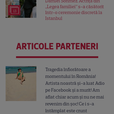
Damlei Sönmez. Actrița din
„Legea familiei” s-a căsătorit
13
într-o ceremonie discretă la
Istanbul
ARTICOLE PARTENERI
Tragedia înfiorătoare a
momentului în România!
Artista noastră și-a luat Adio
pe Facebook și a murit! Am
aflat chiar acum și nu ne mai
revenim din șoc! Ce i s-a
întâmplat este crunt