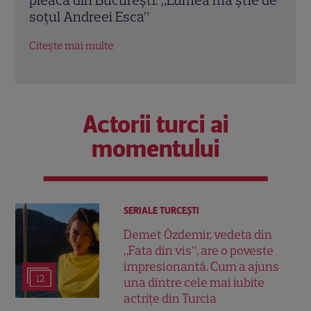
casa din Domnești
retr
fost
Citește mai multe
Citeș
Actorii turci ai
momentului
SERIALE TURCEŞTI
Demet Özdemir, vedeta din
„Fata din vis”, are o poveste
impresionantă. Cum a ajuns
12
una dintre cele mai iubite
actrițe din Turcia