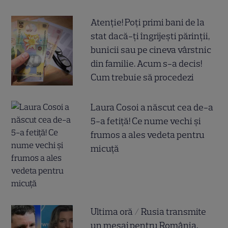
Atenție! Poți primi bani de la
stat dacă-ți îngrijești părinții,
bunicii sau pe cineva vârstnic
din familie. Acum s-a decis!
Cum trebuie să procedezi
Laura Cosoi a născut cea de-a
5-a fetiță! Ce nume vechi și
frumos a ales vedeta pentru
micuță
Ultima oră / Rusia transmite
un mesaj pentru România,