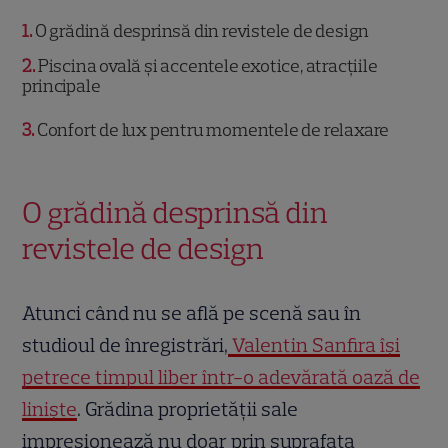
1
O grădină desprinsă din revistele de design
2
Piscina ovală și accentele exotice, atracțiile
principale
3
Confort de lux pentru momentele de relaxare
O grădină desprinsă din
revistele de design
Atunci când nu se află pe scenă sau în
studioul de înregistrări,
Valentin Sanfira își
petrece timpul liber într-o adevărată oază de
liniște
. Grădina proprietății sale
impresionează nu doar prin suprafața