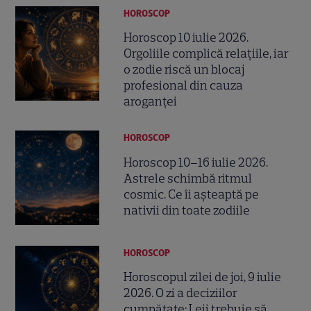
HOROSCOP
Horoscop 10 iulie 2026.
Orgoliile complică relațiile, iar
o zodie riscă un blocaj
profesional din cauza
aroganței
HOROSCOP
Horoscop 10–16 iulie 2026.
Astrele schimbă ritmul
cosmic. Ce îi așteaptă pe
nativii din toate zodiile
HOROSCOP
Horoscopul zilei de joi, 9 iulie
2026. O zi a deciziilor
cumpătate: Leii trebuie să