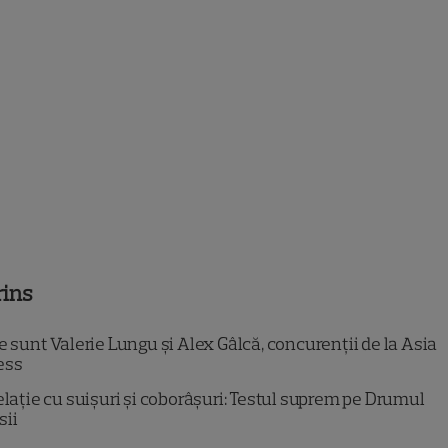
rins
 sunt Valerie Lungu și Alex Gâlcă, concurenții de la Asia
ess
elație cu suișuri și coborâșuri: Testul suprem pe Drumul
sii