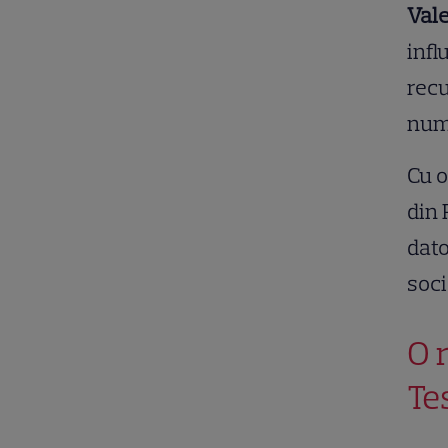
Val
infl
recu
num
Cu o
din 
dato
soci
O r
Te