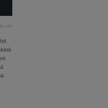
6, 11:00
tat
iunii
eri
ul
să