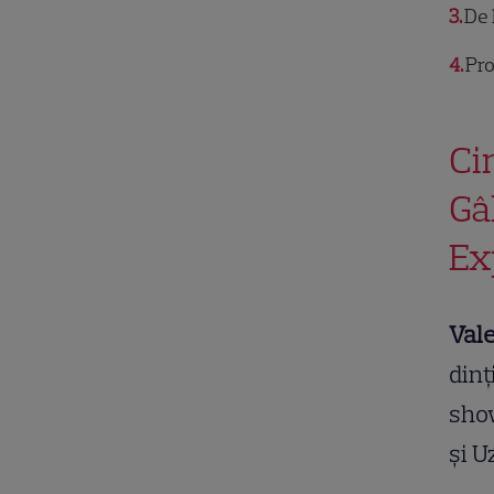
3
De l
4
Pro
Ci
Gâ
Ex
Val
dinț
sho
și U