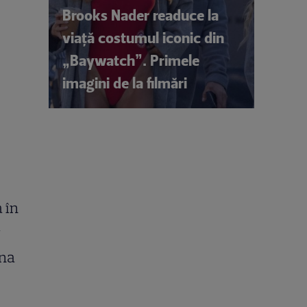
Brooks Nader readuce la
viață costumul iconic din
„Baywatch”. Primele
imagini de la filmări
a în
y
ina