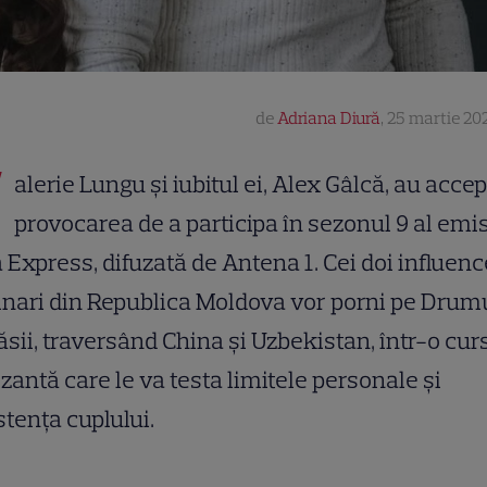
de
Adriana Diură
,
25 martie 202
V
alerie Lungu și iubitul ei, Alex Gâlcă, au accep
provocarea de a participa în sezonul 9 al emis
 Express, difuzată de Antena 1. Cei doi influenc
inari din Republica Moldova vor porni pe Drum
sii, traversând China și Uzbekistan, într-o cur
zantă care le va testa limitele personale și
stența cuplului.