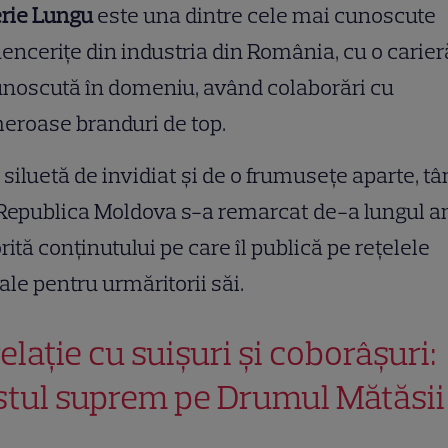
erie Lungu
este una dintre cele mai cunoscute
uencerițe din industria din România, cu o carier
noscută în domeniu, având colaborări cu
eroase branduri de top.
 siluetă de invidiat și de o frumusețe aparte, t
Republica Moldova s-a remarcat de-a lungul an
rită conținutului pe care îl publică pe rețelele
ale pentru urmăritorii săi.
elație cu suișuri și coborâșuri:
stul suprem pe Drumul Mătăsii