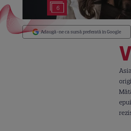
6
Adaugă-ne ca sursă preferată în Google
Asia
orig
Mătă
epui
rezi