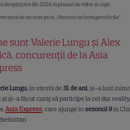
a despărțirea din 2024, la planuri de viitor și copii
vocarea de un euro pe zi: „Vrem să ne învingem fricile”
ne sunt Valerie Lungu și Alex
lcă, concurenții de la Asia
press
erie Lungu
, în vârstă de
31 de ani
, și-a luat inim
i și și-a făcut curaj să participe la cel dur realit
w,
Asia Express
, care ajunge în
sezonul 9
în Ch
zbekistan.