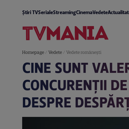
Știri TV
Seriale
Streaming
Cinema
Vedete
Actualita
Homepage
/
Vedete
/
Vedete româneşti
CINE SUNT VALE
CONCURENȚII DE 
DESPRE DESPĂRȚ