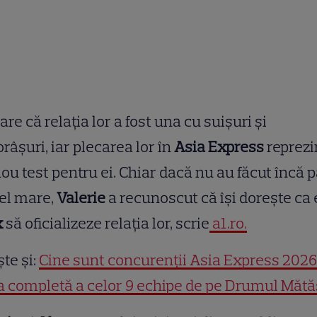
are că relația lor a fost una cu suișuri și
râșuri, iar plecarea lor în
Asia Express
reprezi
ou test pentru ei. Chiar dacă nu au făcut încă 
el mare,
Valerie
a recunoscut că își dorește ca 
x
să oficializeze relația lor, scrie
a1.ro.
ște și:
Cine sunt concurenții Asia Express 2026
a completă a celor 9 echipe de pe Drumul Mătă