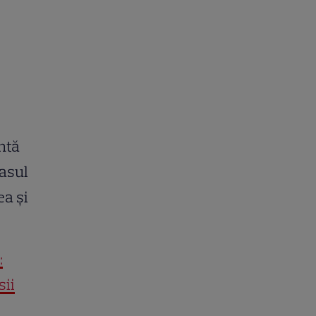
ntă
pasul
ea și
:
sii