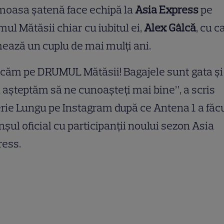
moasa șatenă face echipă la
Asia Express
pe
ul Mătăsii chiar cu iubitul ei,
Alex Gâlcă
, cu c
ează un cuplu de mai mulți ani.
căm pe DRUMUL Mătăsii! Bagajele sunt gata și
 așteptăm să ne cunoașteți mai bine”, a scris
rie Lungu pe Instagram după ce Antena 1 a făc
șul oficial cu participanții noului sezon Asia
ress.