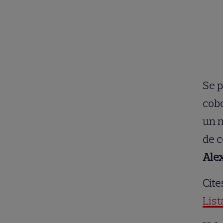
Se p
cobo
un n
de c
Ale
Cite
List