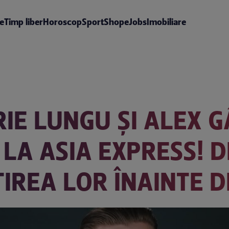
te
Timp liber
Horoscop
Sport
Shop
eJobs
Imobiliare
RIE LUNGU ȘI ALEX G
LA ASIA EXPRESS! D
IREA LOR ÎNAINTE 