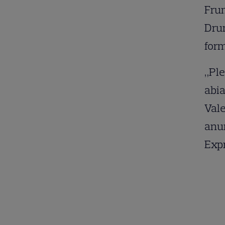
Fru
Drum
form
„Ple
abia
Vale
anun
Exp