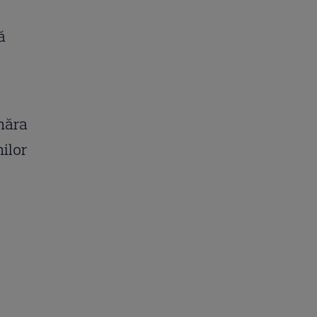
ă
ânăra
ilor