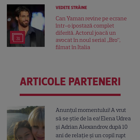
VEDETE STRĂINE
Can Yaman revine pe ecrane
într-o ipostază complet
diferită. Actorul joacă un
31
avocat în noul serial „Bro”,
filmat în Italia
ARTICOLE PARTENERI
Anunțul momentului! A vrut
să se știe de la ea! Elena Udrea
și Adrian Alexandrov, după 10
ani de relație și un copil rupt