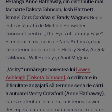
Pe lângă Anne Hathaway, din distribuție mai
fac parte Dakota Johnson, Josh Hartnett,
Ismael Cruz Cordóva și Brady Wagner.
Regia
este asigurată de Michael Showalter,
cunoscut pentru „The Eyes of Tammy Faye”.
Scenariul a fost scris de Nick Antosca, după
ce anterior au lucrat la el Hillary Seitz, Angela
LaManna, Will Honley și April Maguire.
„Verity” urmărește povestea lui
Lowen
Ashleigh (Dakota Johnson)
, o scriitoare în
dificultate angajată să termine seria de cărți
a autoarei Verity Crawford (Anne Hathaway)
,
care a suferit un accident misterios. Lowen
descoperă curând un manuscris secret care