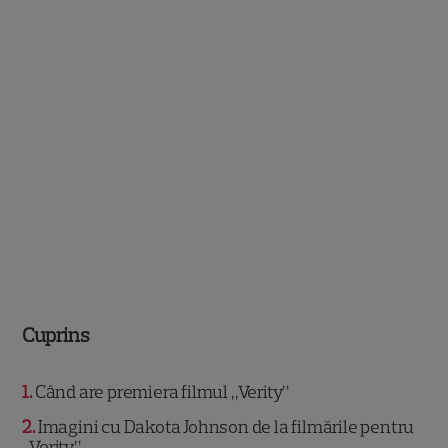
Cuprins
1
Când are premiera filmul „Verity”
2
Imagini cu Dakota Johnson de la filmările pentru
„Verity”