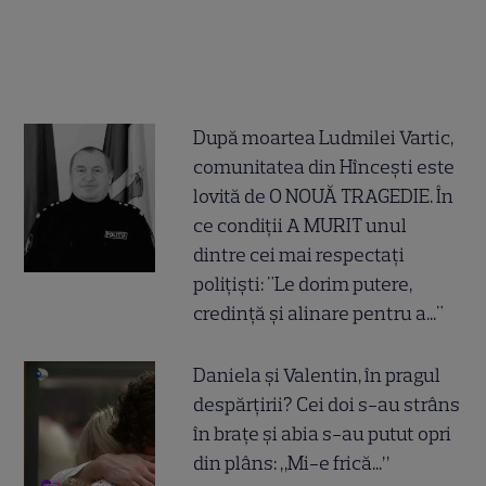
După moartea Ludmilei Vartic,
comunitatea din Hîncești este
lovită de O NOUĂ TRAGEDIE. În
ce condiții A MURIT unul
dintre cei mai respectați
polițiști: "Le dorim putere,
credință și alinare pentru a..."
Daniela și Valentin, în pragul
despărțirii? Cei doi s-au strâns
în brațe și abia s-au putut opri
din plâns: „Mi-e frică...”