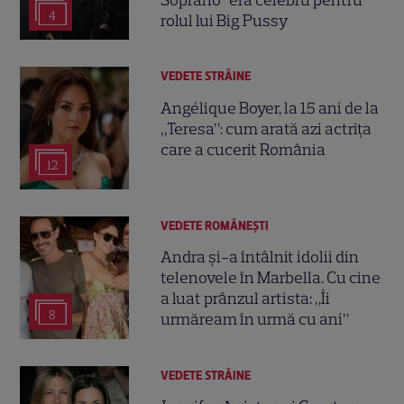
4
rolul lui Big Pussy
VEDETE STRĂINE
Angélique Boyer, la 15 ani de la
„Teresa”: cum arată azi actrița
care a cucerit România
12
VEDETE ROMÂNEŞTI
Andra și-a întâlnit idolii din
telenovele în Marbella. Cu cine
a luat prânzul artista: „Îi
8
urmăream în urmă cu ani”
VEDETE STRĂINE