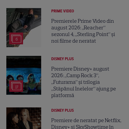
PRIME VIDEO
Premierele Prime Video din
august 2026: „Reacher”
sezonul 4, „Sterling Point” și
6
noi filme de neratat
DISNEY PLUS
Premiere Disney+ august
2026: „Camp Rock 3”,
„Futurama” și trilogia
17
„Stăpânul Inelelor” ajung pe
platformă
DISNEY PLUS
Premiere de neratat pe Netflix,
Disney+ și SkyShowtime în