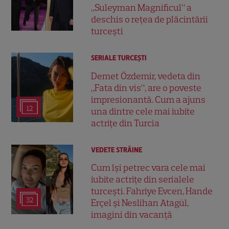
„Suleyman Magnificul” a
deschis o rețea de plăcintării
turcești
SERIALE TURCEŞTI
Demet Özdemir, vedeta din
„Fata din vis”, are o poveste
impresionantă. Cum a ajuns
12
una dintre cele mai iubite
actrițe din Turcia
VEDETE STRĂINE
Cum își petrec vara cele mai
iubite actrițe din serialele
turcești. Fahriye Evcen, Hande
32
Erçel și Neslihan Atagül,
imagini din vacanță