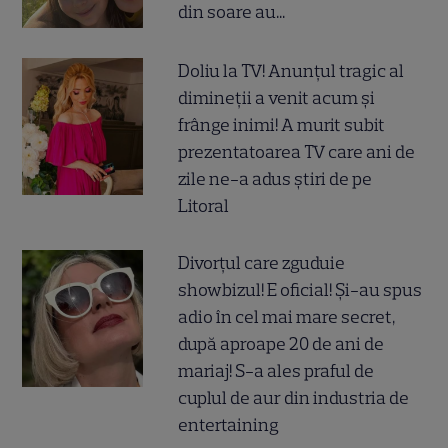
din soare au...
Doliu la TV! Anunțul tragic al
dimineții a venit acum și
frânge inimi! A murit subit
prezentatoarea TV care ani de
zile ne-a adus știri de pe
Litoral
Divorțul care zguduie
showbizul! E oficial! Și-au spus
adio în cel mai mare secret,
după aproape 20 de ani de
mariaj! S-a ales praful de
cuplul de aur din industria de
entertaining