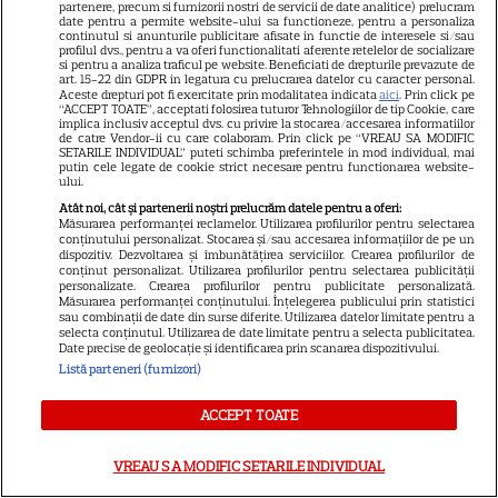
partenere, precum si furnizorii nostri de servicii de date analitice) prelucram
NETFLIX
date pentru a permite website-ului sa functioneze, pentru a personaliza
continutul si anunturile publicitare afisate in functie de interesele si/sau
Noutăți Netflix în august 2026:
profilul dvs., pentru a va oferi functionalitati aferente retelelor de socializare
si pentru a analiza traficul pe website. Beneficiati de drepturile prevazute de
Robert De Niro, „Nosferatu” și
art. 15-22 din GDPR in legatura cu prelucrarea datelor cu caracter personal.
Aceste drepturi pot fi exercitate prin modalitatea indicata
aici
. Prin click pe
noile sezoane din „Outer
“ACCEPT TOATE”, acceptati folosirea tuturor Tehnologiilor de tip Cookie, care
16
implica inclusiv acceptul dvs. cu privire la stocarea/accesarea informatiilor
Banks” și „Un veac de
de catre Vendor-ii cu care colaboram. Prin click pe “VREAU SA MODIFIC
singurătate”
SETARILE INDIVIDUAL” puteti schimba preferintele in mod individual, mai
putin cele legate de cookie strict necesare pentru functionarea website-
ului.
Atât noi, cât și partenerii noștri prelucrăm datele pentru a oferi:
VEDETE STRĂINE
Măsurarea performanței reclamelor. Utilizarea profilurilor pentru selectarea
conținutului personalizat. Stocarea și/sau accesarea informațiilor de pe un
Sean Astin din „Stăpânul
dispozitiv. Dezvoltarea și îmbunătățirea serviciilor. Crearea profilurilor de
conținut personalizat. Utilizarea profilurilor pentru selectarea publicității
Inelelor” a fost nevoit să își
personalizate. Crearea profilurilor pentru publicitate personalizată.
vândă casa din cauza
Măsurarea performanței conținutului. Înțelegerea publicului prin statistici
sau combinații de date din surse diferite. Utilizarea datelor limitate pentru a
14
salariului mic: Câți bani a
selecta conținutul. Utilizarea de date limitate pentru a selecta publicitatea.
Date precise de geolocație și identificarea prin scanarea dispozitivului.
primit de fapt
Listă parteneri (furnizori)
VEDETE STRĂINE
ACCEPT TOATE
Elon Musk, atac la adresa
VREAU SA MODIFIC SETARILE INDIVIDUAL
regizorului premiat cu Oscar