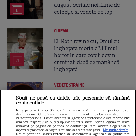
august: seriale noi, filme de
15
colecție și vedete de top
CINEMA
Eli Roth revine cu „Omul cu
înghețata mortală”. Filmul
horror în care copiii devin
5
criminali după ce mănâncă
înghețată
VEDETE STRĂINE
„Povestea peștelui posac”,
Nouă ne pasă ca datele tale personale să rămână
aventura animată inspirată
confidențiale
dintr-un bestseller The New
Noi și partenerii noștri
596
stocăm și/sau accesăm informații pe dispozitivul
dvs., precum identificatorii cookie unici pentru prelucrarea datelor cu
11
York Times, ajunge în
caracter personal. Puteți accepta sau gestiona preferințele dvs. făcând clic
mai jos, respectiv vă puteți opune utilizării unui interes legitim în orice
cinematografe pe 7 august
moment pe pagina cu politica de confidențialitate. Aceste alegeri vor fi
raportate partenerilor noștri și nu vă vor afecta navigarea.
Mai multe detalii
Noi si partenerii nostri (retelele de socializare si agentiile de publicitate