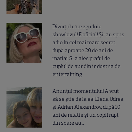
Divorțul care zguduie
showbizul! E oficial! Și-au spus
adio în cel mai mare secret,
după aproape 20 de ani de
mariaj! S-a ales praful de
cuplul de aur din industria de
entertaining
Anunțul momentului! A vrut
să se știe de la ea! Elena Udrea
și Adrian Alexandrov, după 10
ani de relație și un copil rupt
din soare au...