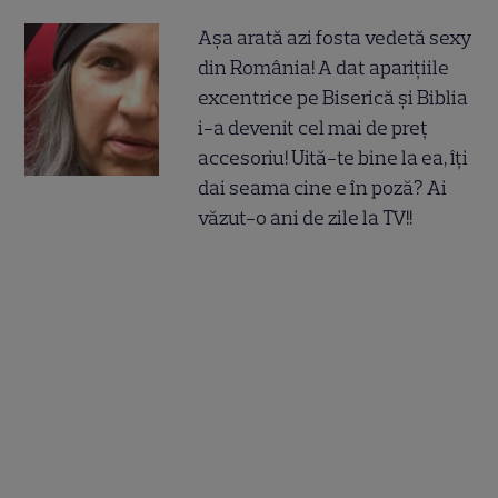
Așa arată azi fosta vedetă sexy
din România! A dat aparițiile
excentrice pe Biserică și Biblia
i-a devenit cel mai de preț
accesoriu! Uită-te bine la ea, îți
dai seama cine e în poză? Ai
văzut-o ani de zile la TV!!