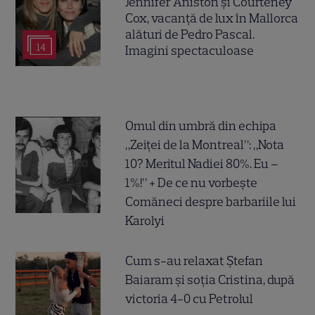
Jennifer Aniston și Courteney
Cox, vacanță de lux în Mallorca
alături de Pedro Pascal.
14
Imagini spectaculoase
Omul din umbră din echipa
„Zeiței de la Montreal”: „Nota
10? Meritul Nadiei 80%. Eu –
1%!” + De ce nu vorbește
Comăneci despre barbariile lui
Karolyi
Cum s-au relaxat Ștefan
Baiaram și soția Cristina, după
victoria 4-0 cu Petrolul