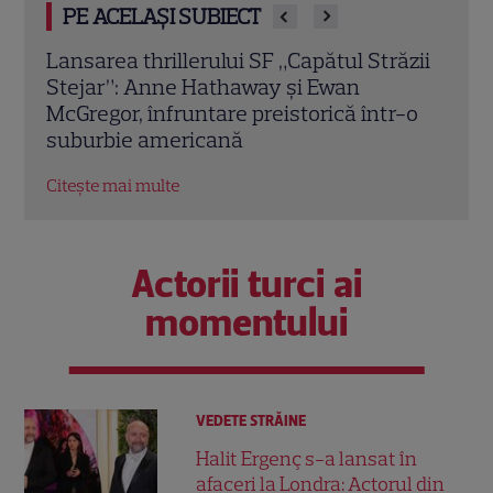
PE ACELAȘI SUBIECT
ăzii
„Diavolul se îmbracă de la Prada 2” vine
A as
pe Disney+. Când va putea fi văzut
Hath
-o
sequelul cu Meryl Streep și Anne
vede
Hathaway
de a
Citește mai multe
Citeș
Actorii turci ai
momentului
VEDETE STRĂINE
Halit Ergenç s-a lansat în
afaceri la Londra: Actorul din