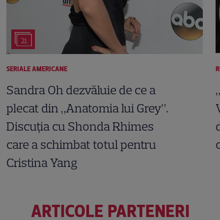
21
SERIALE AMERICANE
R
Sandra Oh dezvăluie de ce a
plecat din „Anatomia lui Grey”.
Discuția cu Shonda Rhimes
care a schimbat totul pentru
Cristina Yang
ARTICOLE PARTENERI