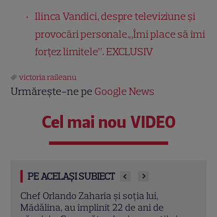
Ilinca Vandici, despre televiziune și
provocări personale.„Îmi place să îmi
forţez limitele”. EXCLUSIV
victoria raileanu
Urmărește-ne pe
Google News
Cel mai nou VIDEO
PE ACELAȘI SUBIECT
Cine este Cosmin Curticăpean, soțul
Ceza
Laurei Cosoi. Afaceri, vârstă și povestea
dată