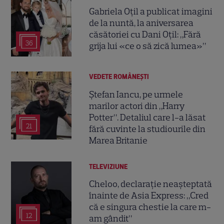
Gabriela Oțil a publicat imagini
de la nuntă, la aniversarea
căsătoriei cu Dani Oțil: „Fără
36
grija lui «ce o să zică lumea»”
VEDETE ROMÂNEŞTI
Ștefan Iancu, pe urmele
marilor actori din „Harry
Potter”. Detaliul care l-a lăsat
21
fără cuvinte la studiourile din
Marea Britanie
TELEVIZIUNE
Cheloo, declarație neașteptată
înainte de Asia Express: „Cred
că e singura chestie la care m-
12
am gândit”