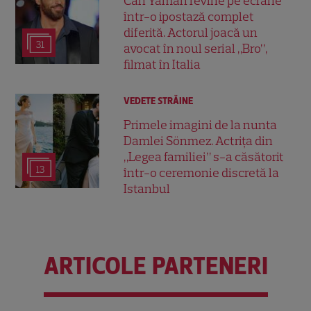
Can Yaman revine pe ecrane
într-o ipostază complet
diferită. Actorul joacă un
31
avocat în noul serial „Bro”,
filmat în Italia
VEDETE STRĂINE
Primele imagini de la nunta
Damlei Sönmez. Actrița din
„Legea familiei” s-a căsătorit
13
într-o ceremonie discretă la
Istanbul
ARTICOLE PARTENERI