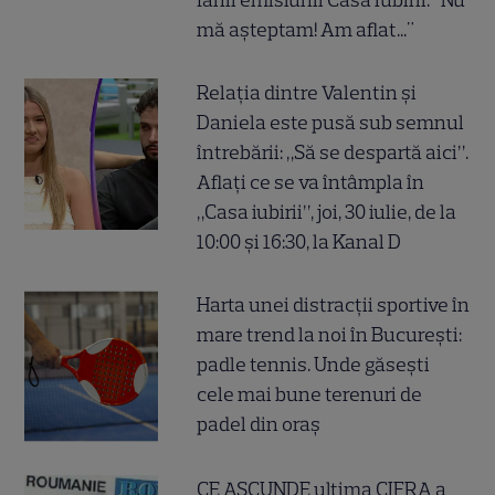
fanii emisiunii Casa Iubirii: "Nu
mă așteptam! Am aflat..."
Relația dintre Valentin și
Daniela este pusă sub semnul
întrebării: „Să se despartă aici”.
Aflați ce se va întâmpla în
„Casa iubirii”, joi, 30 iulie, de la
10:00 și 16:30, la Kanal D
Harta unei distracții sportive în
mare trend la noi în București:
padle tennis. Unde găsești
cele mai bune terenuri de
padel din oraș
CE ASCUNDE ultima CIFRA a