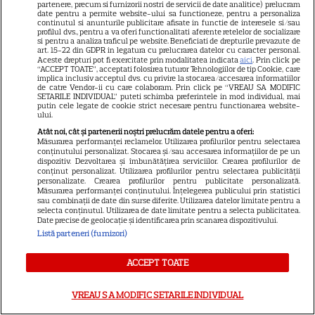
partenere, precum si furnizorii nostri de servicii de date analitice) prelucram
date pentru a permite website-ului sa functioneze, pentru a personaliza
– beneficii și contraindicații
continutul si anunturile publicitare afisate in functie de interesele si/sau
profilul dvs., pentru a va oferi functionalitati aferente retelelor de socializare
si pentru a analiza traficul pe website. Beneficiati de drepturile prevazute de
art. 15-22 din GDPR in legatura cu prelucrarea datelor cu caracter personal.
Aceste drepturi pot fi exercitate prin modalitatea indicata
aici
. Prin click pe
“ACCEPT TOATE”, acceptati folosirea tuturor Tehnologiilor de tip Cookie, care
implica inclusiv acceptul dvs. cu privire la stocarea/accesarea informatiilor
de catre Vendor-ii cu care colaboram. Prin click pe “VREAU SA MODIFIC
SETARILE INDIVIDUAL” puteti schimba preferintele in mod individual, mai
putin cele legate de cookie strict necesare pentru functionarea website-
ului.
Atât noi, cât și partenerii noștri prelucrăm datele pentru a oferi:
ALTE ARTICOLE
Măsurarea performanței reclamelor. Utilizarea profilurilor pentru selectarea
conținutului personalizat. Stocarea și/sau accesarea informațiilor de pe un
dispozitiv. Dezvoltarea și îmbunătățirea serviciilor. Crearea profilurilor de
INTERESANTE
conținut personalizat. Utilizarea profilurilor pentru selectarea publicității
personalizate. Crearea profilurilor pentru publicitate personalizată.
Măsurarea performanței conținutului. Înțelegerea publicului prin statistici
sau combinații de date din surse diferite. Utilizarea datelor limitate pentru a
selecta conținutul. Utilizarea de date limitate pentru a selecta publicitatea.
Date precise de geolocație și identificarea prin scanarea dispozitivului.
Listă parteneri (furnizori)
VEDETE STRĂINE
Marvel are un nou Black
ACCEPT TOATE
Panther. David Jonsson preia
moștenirea lui Chadwick
VREAU SA MODIFIC SETARILE INDIVIDUAL
3
Boseman