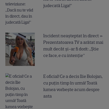
judecată Liga!”
Incident neașteptat în direct »
Prezentatoarea TV a arătat mai
mult decât și-ar fi dorit: „Știe
ce face, e cu intenție”
E oficial! Ce a decis Ilie Bolojan,
cu puțin timp în urmă! Toată
lumea vorbește acum despre
asta