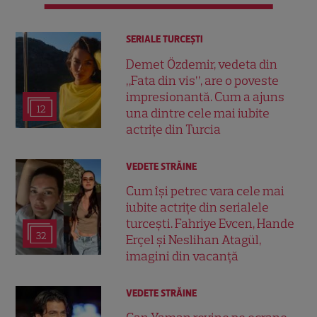
SERIALE TURCEŞTI
Demet Özdemir, vedeta din
„Fata din vis”, are o poveste
impresionantă. Cum a ajuns
12
una dintre cele mai iubite
actrițe din Turcia
VEDETE STRĂINE
Cum își petrec vara cele mai
iubite actrițe din serialele
turcești. Fahriye Evcen, Hande
32
Erçel și Neslihan Atagül,
imagini din vacanță
VEDETE STRĂINE