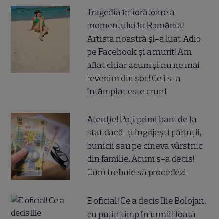
Tragedia înfiorătoare a
momentului în România!
Artista noastră și-a luat Adio
pe Facebook și a murit! Am
aflat chiar acum și nu ne mai
revenim din șoc! Ce i s-a
întâmplat este crunt
Atenție! Poți primi bani de la
stat dacă-ți îngrijești părinții,
bunicii sau pe cineva vârstnic
din familie. Acum s-a decis!
Cum trebuie să procedezi
E oficial! Ce a decis Ilie Bolojan,
cu puțin timp în urmă! Toată