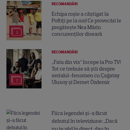
RECOMANDĂRI
Echipa roșie a câștigat la
Poftiți pe la noi! Ce provocări le
pregătește Nea Mărin
3
concurenților diseară
RECOMANDĂRI
„Fata din vis” începe la Pro TV!
Tot ce trebuie să știi despre
serialul-fenomen cu Çağatay
7
Ulusoy și Demet Özdemir
Fiica legendei și-a făcut
debutul în televiziune: „Dacă
nu te văd în direct, dau în