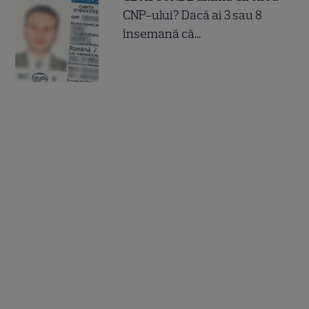
CNP-ului? Dacă ai 3 sau 8
însemană că...