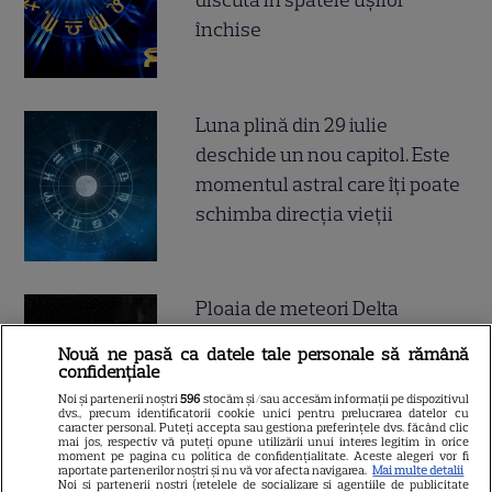
discută în spatele ușilor
închise
Luna plină din 29 iulie
deschide un nou capitol. Este
momentul astral care îți poate
schimba direcția vieții
Ploaia de meteori Delta
Aquaride 2026: când o poți
Nouă ne pasă ca datele tale personale să rămână
vedea cel mai bine
confidențiale
Noi și partenerii noștri
596
stocăm și/sau accesăm informații pe dispozitivul
dvs., precum identificatorii cookie unici pentru prelucrarea datelor cu
caracter personal. Puteți accepta sau gestiona preferințele dvs. făcând clic
mai jos, respectiv vă puteți opune utilizării unui interes legitim în orice
moment pe pagina cu politica de confidențialitate. Aceste alegeri vor fi
raportate partenerilor noștri și nu vă vor afecta navigarea.
Mai multe detalii
Noi si partenerii nostri (retelele de socializare si agentiile de publicitate
Câte calorii are pepenele roșu