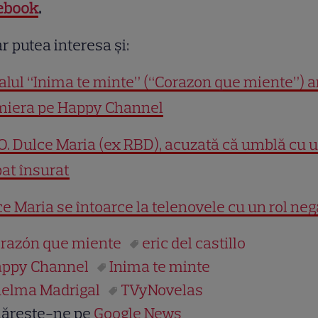
ebook
.
r putea interesa și:
alul “Inima te minte” (“Corazon que miente”) a
miera pe Happy Channel
. Dulce Maria (ex RBD), acuzată că umblă cu 
at însurat
e Maria se întoarce la telenovele cu un rol neg
razón que miente
eric del castillo
ppy Channel
Inima te minte
elma Madrigal
TVyNovelas
ărește-ne pe
Google News