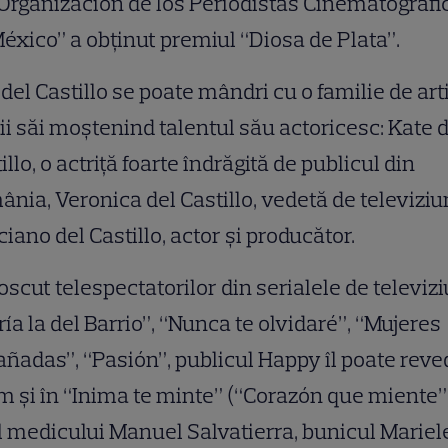
Organizacion de los Periodistas Cinematográfi
éxico” a obținut premiul “Diosa de Plata”.
 del Castillo se poate mândri cu o familie de arti
ii săi moștenind talentul său actoricesc: Kate 
illo, o actriță foarte îndrăgită de publicul din
nia, Veronica del Castillo, vedetă de televiziu
iano del Castillo, actor și producător.
scut telespectatorilor din serialele de televiz
ía la del Barrio”, “Nunca te olvidaré”, “Mujeres
ñadas”, “Pasión”, publicul Happy îl poate rev
 și în “Inima te minte” (“Corazón que miente”)
l medicului Manuel Salvatierra, bunicul Mariel