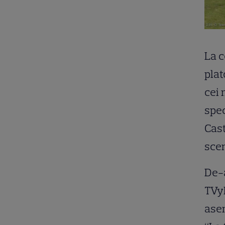
La c
plat
cei 
spec
Cast
scen
De-a
TVyN
asem