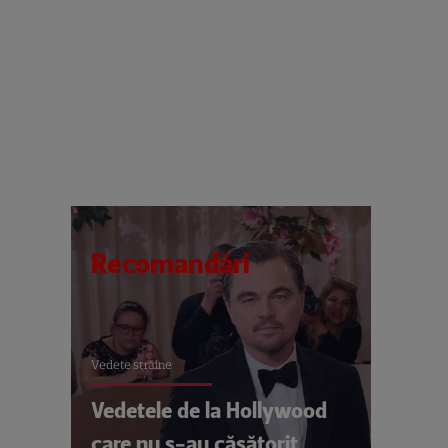
Recomandări
Vedete străine
Vedetele de la Hollywood
care nu s-au căsătorit