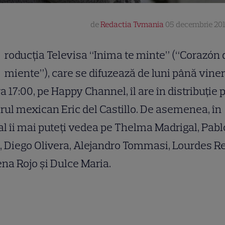
de
Redactia Tvmania
05 decembrie 201
roducția Televisa “Inima te minte” (“Corazón
miente”), care se difuzează de luni până viner
ra 17:00, pe Happy Channel, îl are în distribuție 
rul mexican Eric del Castillo. De asemenea, în
al îi mai puteți vedea pe Thelma Madrigal, Pabl
, Diego Olivera, Alejandro Tommasi, Lourdes R
na Rojo și Dulce Maria.