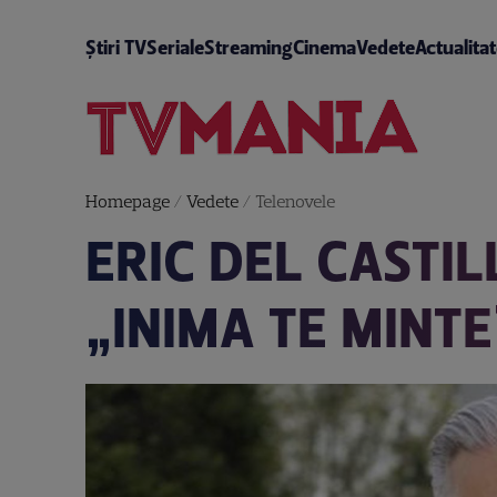
Știri TV
Seriale
Streaming
Cinema
Vedete
Actualita
Homepage
/
Vedete
/
Telenovele
ERIC DEL CASTIL
„INIMA TE MINT