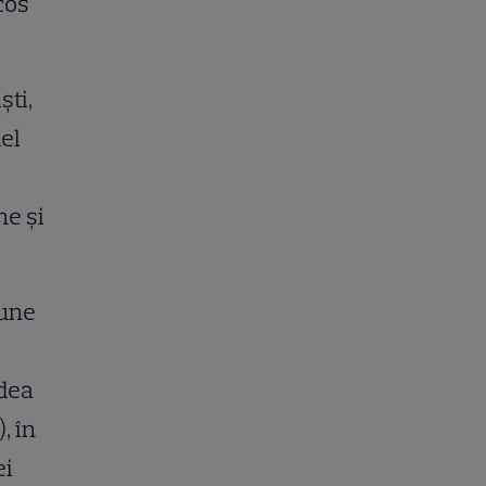
cos
ști,
del
ne și
iune
edea
, în
ei