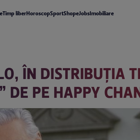
te
Timp liber
Horoscop
Sport
Shop
eJobs
Imobiliare
LO, ÎN DISTRIBUȚIA 
E” DE PE HAPPY CHA