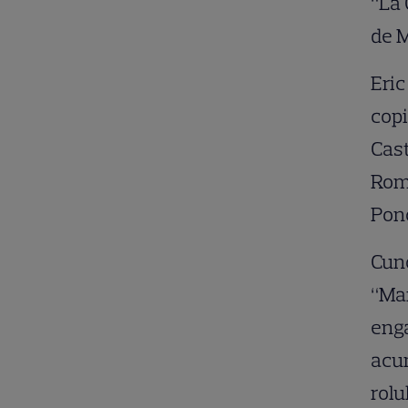
“La 
de M
Eric
copi
Cast
Româ
Ponc
Cuno
“Mar
enga
acum
rolu