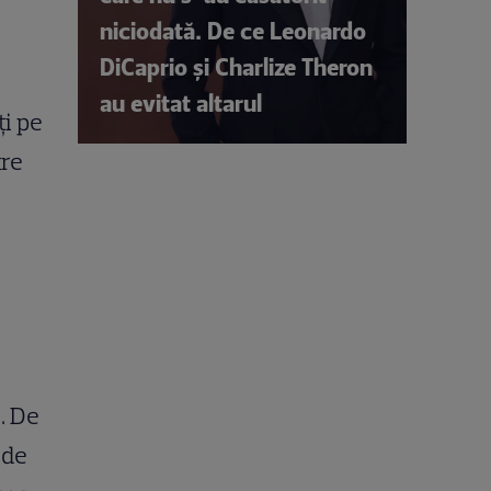
niciodată. De ce Leonardo
DiCaprio și Charlize Theron
au evitat altarul
ți pe
tre
. De
 de