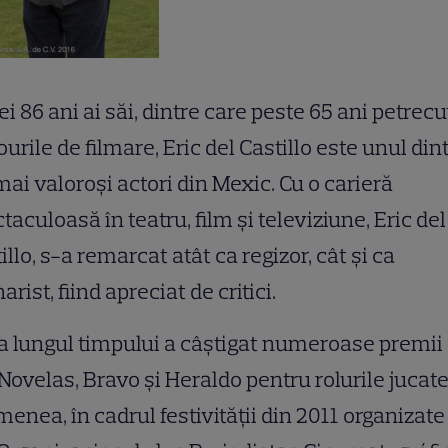
ei 86 ani ai săi, dintre care peste 65 ani petrecu
ourile de filmare, Eric del Castillo este unul din
mai valoroși actori din Mexic. Cu o carieră
taculoasă în teatru, film și televiziune, Eric del
illo, s-a remarcat atât ca regizor, cât și ca
arist, fiind apreciat de critici.
 lungul timpului a câștigat numeroase premii
ovelas, Bravo și Heraldo pentru rolurile jucate
enea, în cadrul festivității din 2011 organizate