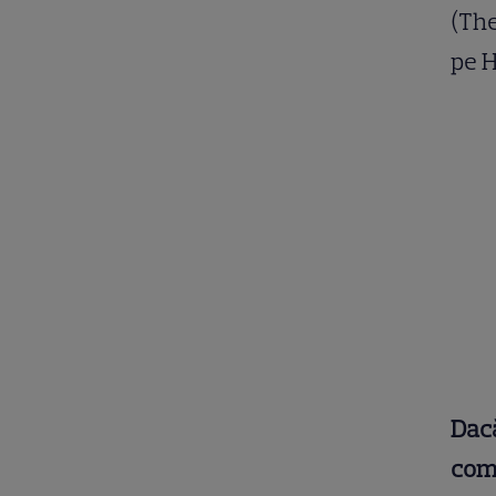
(The
pe 
Dacă
comu