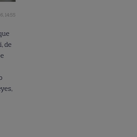
6, 14:55
 que
i, de
pe
o
eyes,