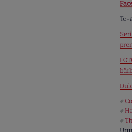
Fac
Te-a
Seri
pre
FOTO
bărb
Dulc
Co
Ha
Th
Urm