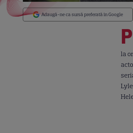
Adaugă-ne ca sursă preferată în Google
P
la o
acto
seri
Lyle
Hele