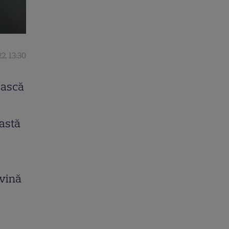
2, 13:30
ească
eastă
evină