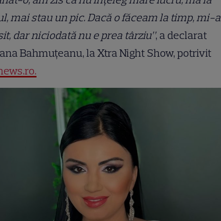
l, mai stau un pic. Dacă o făceam la timp, mi-ar
sit, dar niciodată nu e prea târziu”
, a declarat
ana Bahmuțeanu, la Xtra Night Show, potrivit
news.ro.