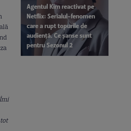
Agentul Kim reactivat pe
Netflix: Serialul-fenomen
n
care a rupt topurile de
ală
audiență. Ce șanse sunt
ând
pentru Sezonul 2
iza
 Îmi
tot