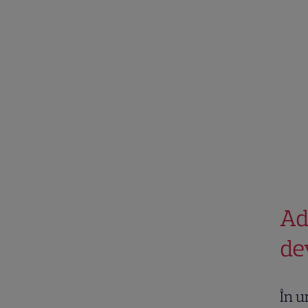
Ad
de
În u