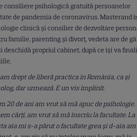
e consiliere psihologică gratuită persoanelor
tate de pandemia de coronavirus. Masterand î
ologie clinică și consilier de dezvoltare person
ru familie, parenting și divorț, vedeta are de g
și deschidă propriul cabinet, după ce își va final
iile.
am drept de liberă practica în România, ca și
olog, dar urmează. E un vis împlinit.
 20 de ani am vrut să mă apuc de psihologie.
em cărți, am vrut să mă înscriu la facultate. La
ta aia mi s-a părut o facultate grea și d-aia am 
at-o, am zis că nu înțeleg mare lucru, mă ia