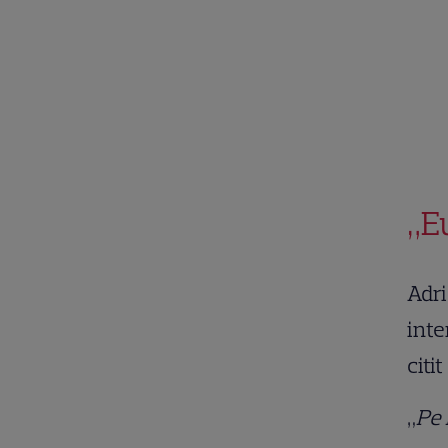
„E
Adr
inte
citi
„
Pe 