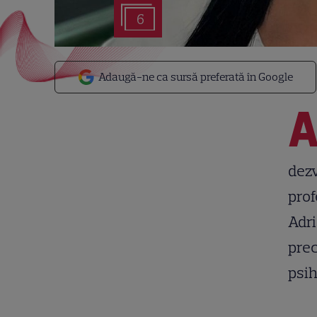
6
Adaugă-ne ca sursă preferată în Google
dezv
prof
Adri
prec
psih