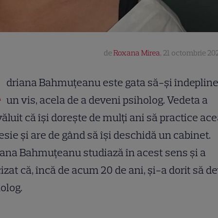
de
Roxana Mirea
,
21 octombrie 202
A
driana Bahmuțeanu este gata să-și îndeplin
un vis, acela de a deveni psiholog. Vedeta a
ăluit că își dorește de mulți ani să practice ac
esie și are de gând să își deschidă un cabinet.
ana Bahmuțeanu studiază în acest sens și a
izat că, încă de acum 20 de ani, și-a dorit să d
olog.