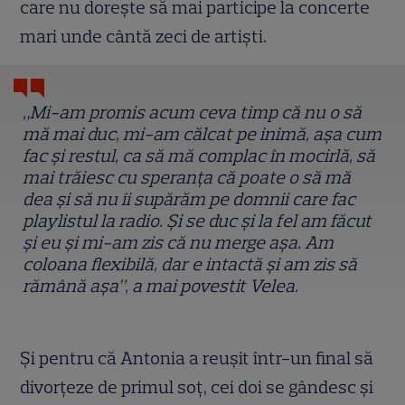
care nu dorește să mai participe la concerte
mari unde cântă zeci de artiști.
„Mi-am promis acum ceva timp că nu o să
mă mai duc, mi-am călcat pe inimă, așa cum
fac și restul, ca să mă complac în mocirlă, să
mai trăiesc cu speranța că poate o să mă
dea și să nu îi supărăm pe domnii care fac
playlistul la radio. Și se duc și la fel am făcut
și eu și mi-am zis că nu merge așa. Am
coloana flexibilă, dar e intactă și am zis să
rămână așa”, a mai povestit Velea.
Și pentru că Antonia a reușit într-un final să
divorțeze de primul soț, cei doi se gândesc și