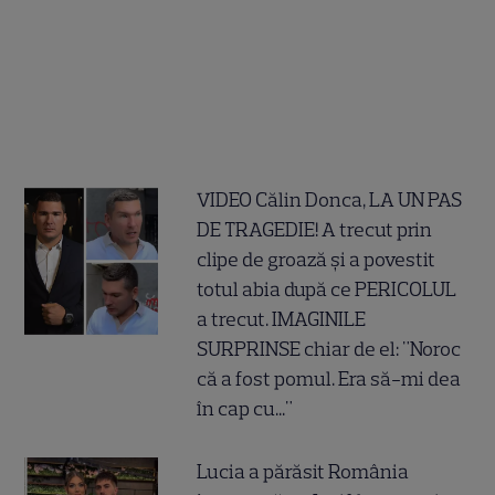
VIDEO Călin Donca, LA UN PAS
DE TRAGEDIE! A trecut prin
clipe de groază și a povestit
totul abia după ce PERICOLUL
a trecut. IMAGINILE
SURPRINSE chiar de el: "Noroc
că a fost pomul. Era să-mi dea
în cap cu..."
Lucia a părăsit România