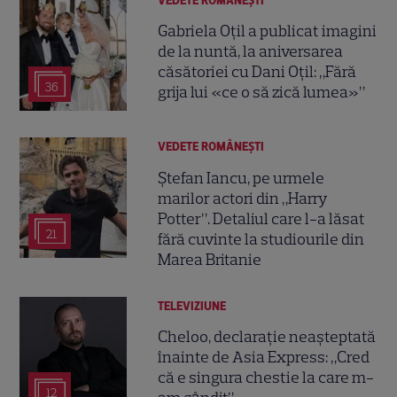
VEDETE ROMÂNEŞTI
Gabriela Oțil a publicat imagini
de la nuntă, la aniversarea
căsătoriei cu Dani Oțil: „Fără
36
grija lui «ce o să zică lumea»”
VEDETE ROMÂNEŞTI
Ștefan Iancu, pe urmele
marilor actori din „Harry
Potter”. Detaliul care l-a lăsat
21
fără cuvinte la studiourile din
Marea Britanie
TELEVIZIUNE
Cheloo, declarație neașteptată
înainte de Asia Express: „Cred
că e singura chestie la care m-
12