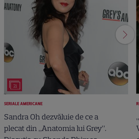
21
SERIALE AMERICANE
R
Sandra Oh dezvăluie de ce a
plecat din „Anatomia lui Grey”.