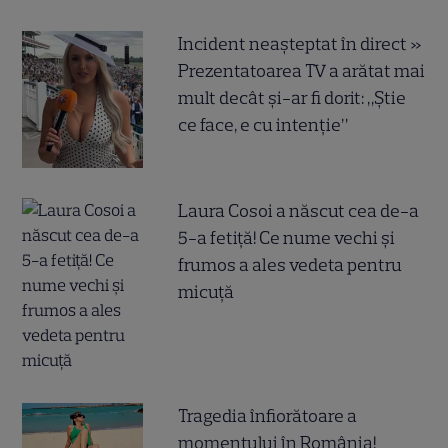
Incident neașteptat în direct »
Prezentatoarea TV a arătat mai
mult decât și-ar fi dorit: „Știe
ce face, e cu intenție”
Laura Cosoi a născut cea de-a
5-a fetiță! Ce nume vechi și
frumos a ales vedeta pentru
micuță
Tragedia înfiorătoare a
momentului în România!