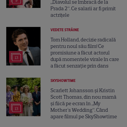
9
„Diavolul se îmbracă de la
Prada 2”. Ce salarii ar fi primit
actrițele
VEDETE STRĂINE
Tom Holland, decizie radicală
pentru noul său film! Ce
promisiune a făcut actorul
13
după momentele virale în care
a făcut senzație prin dans
SKYSHOWTIME
Scarlett Johansson și Kristin
Scott Thomas, din nou mamă
și fiică pe ecran în „My
13
Mother's Wedding”. Când
apare filmul pe SkyShowtime