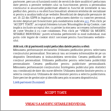
partenere, precum si furnizorii nostri de servicii de date analitice) prelucram
evacuați din locuința lor din
date pentru a permite website-ului sa functioneze, pentru a personaliza
continutul si anunturile publicitare afisate in functie de interesele si/sau
Franța din cauza incendiilor.
profilul dvs., pentru a va oferi functionalitati aferente retelelor de socializare
13
si pentru a analiza traficul pe website. Beneficiati de drepturile prevazute de
Mesajul dramatic al actorului:
art. 15-22 din GDPR in legatura cu prelucrarea datelor cu caracter personal.
„Nu știm dacă va supraviețui”
Aceste drepturi pot fi exercitate prin modalitatea indicata
aici
. Prin click pe
“ACCEPT TOATE”, acceptati folosirea tuturor Tehnologiilor de tip Cookie, care
implica inclusiv acceptul dvs. cu privire la stocarea/accesarea informatiilor
de catre Vendor-ii cu care colaboram. Prin click pe “VREAU SA MODIFIC
VEDETE ROMÂNEŞTI
SETARILE INDIVIDUAL” puteti schimba preferintele in mod individual, mai
putin cele legate de cookie strict necesare pentru functionarea website-
ului.
Elena Gheorghe, surpriză
Atât noi, cât și partenerii noștri prelucrăm datele pentru a oferi:
emoționantă de ziua ei. Ce a
Măsurarea performanței reclamelor. Utilizarea profilurilor pentru selectarea
pregătit soțul artistei când
conținutului personalizat. Stocarea și/sau accesarea informațiilor de pe un
dispozitiv. Dezvoltarea și îmbunătățirea serviciilor. Crearea profilurilor de
15
credea că merge doar la cină
conținut personalizat. Utilizarea profilurilor pentru selectarea publicității
personalizate. Crearea profilurilor pentru publicitate personalizată.
Măsurarea performanței conținutului. Înțelegerea publicului prin statistici
sau combinații de date din surse diferite. Utilizarea datelor limitate pentru a
selecta conținutul. Utilizarea de date limitate pentru a selecta publicitatea.
Date precise de geolocație și identificarea prin scanarea dispozitivului.
Listă parteneri (furnizori)
ACCEPT TOATE
VREAU SA MODIFIC SETARILE INDIVIDUAL