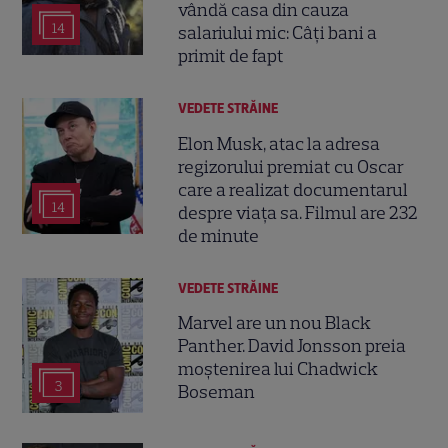
vândă casa din cauza
14
salariului mic: Câți bani a
primit de fapt
VEDETE STRĂINE
Elon Musk, atac la adresa
regizorului premiat cu Oscar
care a realizat documentarul
14
despre viața sa. Filmul are 232
de minute
VEDETE STRĂINE
Marvel are un nou Black
Panther. David Jonsson preia
moștenirea lui Chadwick
3
Boseman