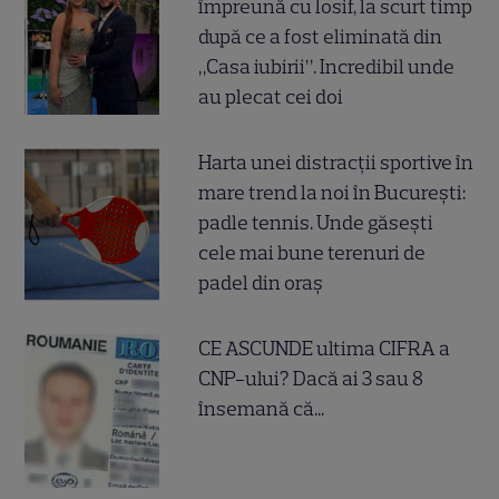
împreună cu Iosif, la scurt timp
după ce a fost eliminată din
„Casa iubirii”. Incredibil unde
au plecat cei doi
Harta unei distracții sportive în
mare trend la noi în București:
padle tennis. Unde găsești
cele mai bune terenuri de
padel din oraș
CE ASCUNDE ultima CIFRA a
CNP-ului? Dacă ai 3 sau 8
însemană că...