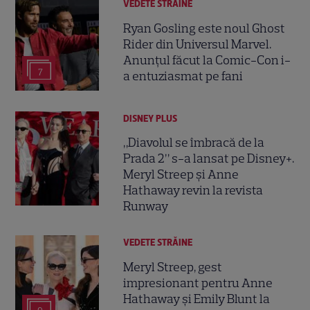
VEDETE STRĂINE
Ryan Gosling este noul Ghost
Rider din Universul Marvel.
Anunțul făcut la Comic-Con i-
7
a entuziasmat pe fani
DISNEY PLUS
„Diavolul se îmbracă de la
Prada 2” s-a lansat pe Disney+.
Meryl Streep și Anne
Hathaway revin la revista
Runway
VEDETE STRĂINE
Meryl Streep, gest
impresionant pentru Anne
Hathaway și Emily Blunt la