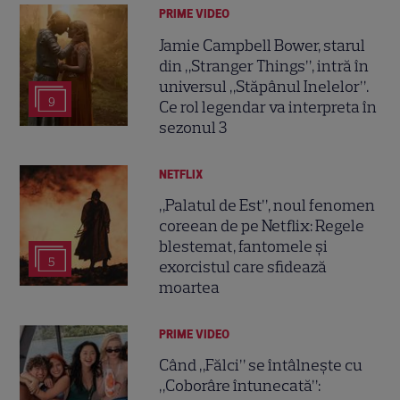
PRIME VIDEO
Jamie Campbell Bower, starul
din „Stranger Things”, intră în
universul „Stăpânul Inelelor”.
9
Ce rol legendar va interpreta în
sezonul 3
NETFLIX
„Palatul de Est”, noul fenomen
coreean de pe Netflix: Regele
blestemat, fantomele și
5
exorcistul care sfidează
moartea
PRIME VIDEO
Când „Fălci” se întâlnește cu
„Coborâre întunecată”: