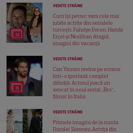
VEDETE STRĂINE
Cum își petrec vara cele mai
iubite actrițe din serialele
turcești. Fahriye Evcen, Hande
32
Erçel și Neslihan Atagül,
imagini din vacanță
VEDETE STRĂINE
Can Yaman revine pe ecrane
într-o ipostază complet
diferită. Actorul joacă un
31
avocat în noul serial „Bro”,
filmat în Italia
VEDETE STRĂINE
Primele imagini de la nunta
Damlei Sönmez. Actrița din