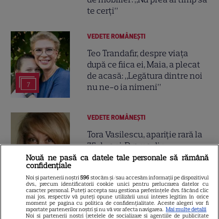
te cerți”
VEDETE ROMÂNEŞTI
Teo Trandafir, despre viața
după ce fiica ei, Maia, a plecat
de acasă: „Legătura dintre noi
7
nu ne-o ia nimeni”
VEDETE ROMÂNEŞTI
Tora Vasilescu, apariție rară la
75 de ani. Drama din
adolescență care i-a schimbat
Nouă ne pasă ca datele tale personale să rămână
confidențiale
24
viața
Noi și partenerii noștri
596
stocăm și/sau accesăm informații pe dispozitivul
dvs., precum identificatorii cookie unici pentru prelucrarea datelor cu
caracter personal. Puteți accepta sau gestiona preferințele dvs. făcând clic
mai jos, respectiv vă puteți opune utilizării unui interes legitim în orice
VEDETE STRĂINE
moment pe pagina cu politica de confidențialitate. Aceste alegeri vor fi
raportate partenerilor noștri și nu vă vor afecta navigarea.
Mai multe detalii
George și Amal Clooney,
Noi si partenerii nostri (retelele de socializare si agentiile de publicitate