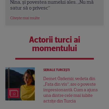
 mă
spune designerul despre piesa de
salar
mobilier: „Nu prea ai timp să te cerți”
Citeș
Citește mai multe
Actorii turci ai
momentului
SERIALE TURCEŞTI
Demet Özdemir, vedeta din
„Fata din vis”, are o poveste
impresionantă. Cum a ajuns
12
una dintre cele mai iubite
actrițe din Turcia