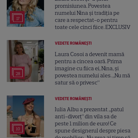
promisiunea. Povestea
numelui Nina și tradiția pe
17
care a respectat-o pentru
toate cele cinci fiice. EXCLUSIV
VEDETE ROMÂNEŞTI
Laura Cosoi a devenit mamă
pentru a cincea oară. Prima
imagine cu fiica ei, Nina, și
28
povestea numelui ales. „Nu mă
satur să o privesc”
VEDETE ROMÂNEŞTI
Iulia Albu a prezentat „patul
anti-divorț” din vila sa de
peste 1 milion de euro! Ce
10
spune designerul despre piesa
de mobilier: „Nu prea ai timp să