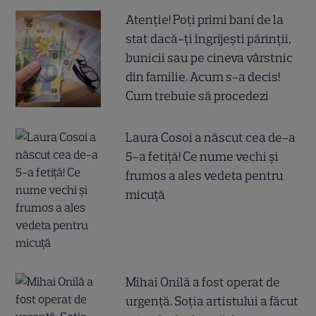
Atenție! Poți primi bani de la
stat dacă-ți îngrijești părinții,
bunicii sau pe cineva vârstnic
din familie. Acum s-a decis!
Cum trebuie să procedezi
Laura Cosoi a născut cea de-a
5-a fetiță! Ce nume vechi și
frumos a ales vedeta pentru
micuță
Mihai Onilă a fost operat de
urgență. Soția artistului a făcut