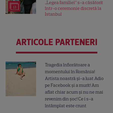
„Legea familiei” s-a căsătorit
13
într-o ceremonie discretă la
Istanbul
ARTICOLE PARTENERI
Tragedia înfiorătoare a
momentului în România!
Artista noastră și-a luat Adio
pe Facebook și a murit! Am
aflat chiar acum și nu ne mai
revenim din șoc! Ce i s-a
întâmplat este crunt