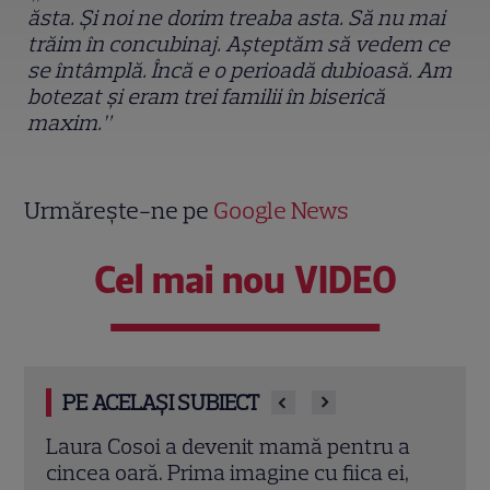
ăsta. Și noi ne dorim treaba asta. Să nu mai
trăim în concubinaj. Așteptăm să vedem ce
se întâmplă. Încă e o perioadă dubioasă. Am
botezat și eram trei familii în biserică
maxim.”
Urmărește-ne pe
Google News
Cel mai nou VIDEO
PE ACELAȘI SUBIECT
 a
Iulia Albu a prezentat „patul anti-divorț”
Sean
i,
din vila sa de peste 1 milion de euro! Ce
nevo