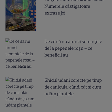
Numerele câştigătoare
extrase joi
De ce să nu arunci semințele
de la pepenele roșu – ce
beneficii au
Ghidul udării corecte pe timp
de caniculă: când, cât şi cum
udăm plantele