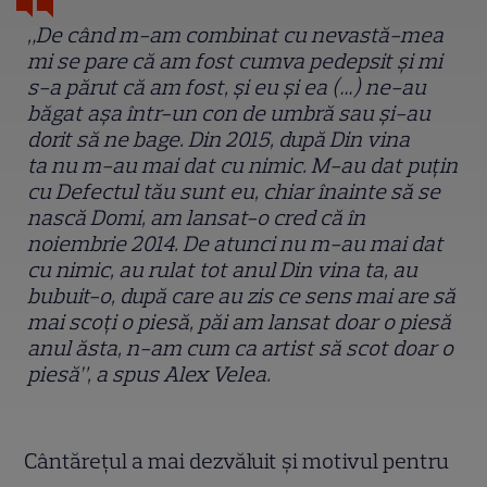
„De când m-am combinat cu nevastă-mea
mi se pare că am fost cumva pedepsit și mi
s-a părut că am fost, și eu și ea (…) ne-au
băgat așa într-un con de umbră sau și-au
dorit să ne bage. Din 2015, după Din vina
ta nu m-au mai dat cu nimic. M-au dat puțin
cu Defectul tău sunt eu, chiar înainte să se
nască Domi, am lansat-o cred că în
noiembrie 2014. De atunci nu m-au mai dat
cu nimic, au rulat tot anul Din vina ta, au
bubuit-o, după care au zis ce sens mai are să
mai scoți o piesă, păi am lansat doar o piesă
anul ăsta, n-am cum ca artist să scot doar o
piesă”, a spus Alex Velea.
Cântărețul a mai dezvăluit și motivul pentru