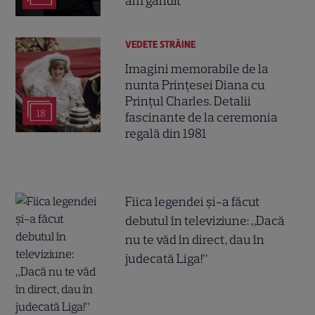
am gândit”
VEDETE STRĂINE
Imagini memorabile de la
nunta Prințesei Diana cu
Prințul Charles. Detalii
18
fascinante de la ceremonia
regală din 1981
Fiica legendei și-a făcut
debutul în televiziune: „Dacă
nu te văd în direct, dau în
judecată Liga!”