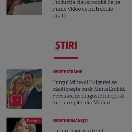
Producția claustrofobă de pe
Prime Video ce nu trebuie
ratată
ŞTIRI
VEDETE STRĂINE
Prințul Mirko al Bulgariei se
căsătorește cu dr. Marta Embid.
Povestea de dragoste începută
7
într-un spital din Madrid
VEDETE ROMÂNEŞTI
Exclusiv
Laura Cosoi și-a ținut