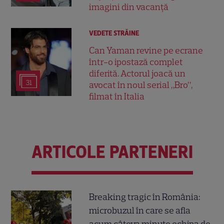
imagini din vacanță
VEDETE STRĂINE
Can Yaman revine pe ecrane
într-o ipostază complet
diferită. Actorul joacă un
31
avocat în noul serial „Bro”,
filmat în Italia
ARTICOLE PARTENERI
Breaking tragic în România:
microbuzul în care se afla