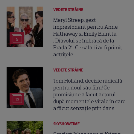
VEDETE STRĂINE
Meryl Streep, gest
impresionant pentru Anne
Hathaway și Emily Blunt la
9
„Diavolul se îmbracă de la
Prada 2”. Ce salarii ar fi primit
actrițele
VEDETE STRĂINE
Tom Holland, decizie radicală
pentru noul său film! Ce
promisiune a făcut actorul
13
după momentele virale în care
a făcut senzație prin dans
SKYSHOWTIME