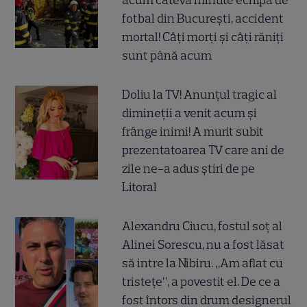
acum câteva minute echipa de
fotbal din București, accident
mortal! Câți morți și câți răniți
sunt până acum
Doliu la TV! Anunțul tragic al
dimineții a venit acum și
frânge inimi! A murit subit
prezentatoarea TV care ani de
zile ne-a adus știri de pe
Litoral
Alexandru Ciucu, fostul soț al
Alinei Sorescu, nu a fost lăsat
să intre la Nibiru. „Am aflat cu
tristețe”, a povestit el. De ce a
fost întors din drum designerul