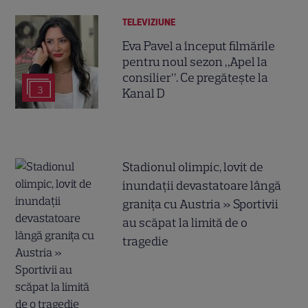
TELEVIZIUNE
Eva Pavel a început filmările
pentru noul sezon „Apel la
consilier”. Ce pregătește la
3
Kanal D
Stadionul olimpic, lovit de
inundații devastatoare lângă
granița cu Austria » Sportivii
au scăpat la limită de o
tragedie