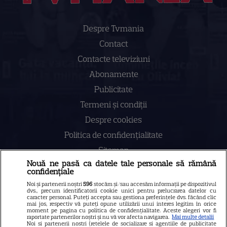
Despre Tvmania
Contact
Contacte televiziuni
Abonamente
Publicitate
Termeni și condiții
Despre cookies
Politica de confidenţialitate
Sitemap
Nouă ne pasă ca datele tale personale să rămână
confidențiale
Noi și partenerii noștri
596
stocăm și/sau accesăm informații pe dispozitivul
dvs., precum identificatorii cookie unici pentru prelucrarea datelor cu
caracter personal. Puteți accepta sau gestiona preferințele dvs. făcând clic
NUMĂRUL CURENT
mai jos, respectiv vă puteți opune utilizării unui interes legitim în orice
moment pe pagina cu politica de confidențialitate. Aceste alegeri vor fi
raportate partenerilor noștri și nu vă vor afecta navigarea.
Mai multe detalii
Noi si partenerii nostri (retelele de socializare si agentiile de publicitate