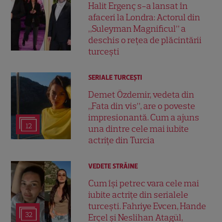
Halit Ergenç s-a lansat în
afaceri la Londra: Actorul din
„Suleyman Magnificul” a
deschis o rețea de plăcintării
turcești
SERIALE TURCEŞTI
Demet Özdemir, vedeta din
„Fata din vis”, are o poveste
impresionantă. Cum a ajuns
12
una dintre cele mai iubite
actrițe din Turcia
VEDETE STRĂINE
Cum își petrec vara cele mai
iubite actrițe din serialele
turcești. Fahriye Evcen, Hande
32
Erçel și Neslihan Atagül,