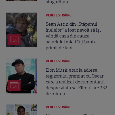
singurătate”
VEDETE STRĂINE
Sean Astin din „Stăpânul
Inelelor” a fost nevoit să își
vândă casa din cauza
14
salariului mic: Câți bani a
primit de fapt
VEDETE STRĂINE
Elon Musk, atac la adresa
regizorului premiat cu Oscar
care a realizat documentarul
14
despre viața sa. Filmul are 232
de minute
VEDETE STRĂINE