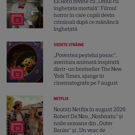
Eli Roth revine cu „Omul cu
înghețata mortală”. Filmul
horror în care copiii devin
5
criminali după ce mănâncă
înghețată
VEDETE STRĂINE
„Povestea peștelui posac”,
aventura animată inspirată
dintr-un bestseller The New
11
York Times, ajunge în
cinematografe pe 7 august
NETFLIX
Noutăți Netflix în august 2026:
Robert De Niro, „Nosferatu” și
noile sezoane din „Outer
16
Banks” și „Un veac de