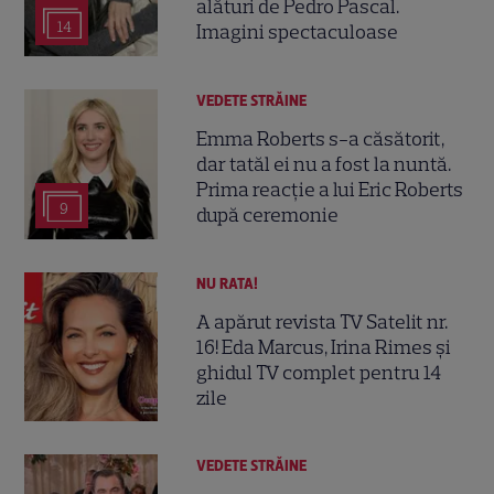
alături de Pedro Pascal.
14
Imagini spectaculoase
VEDETE STRĂINE
Emma Roberts s-a căsătorit,
dar tatăl ei nu a fost la nuntă.
Prima reacție a lui Eric Roberts
9
după ceremonie
NU RATA!
A apărut revista TV Satelit nr.
16! Eda Marcus, Irina Rimes și
ghidul TV complet pentru 14
zile
VEDETE STRĂINE