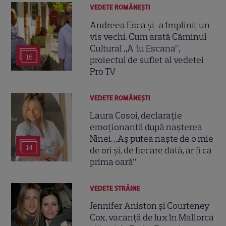
VEDETE ROMÂNEŞTI
Andreea Esca și-a împlinit un
vis vechi. Cum arată Căminul
Cultural „A ‘lu Escana”,
16
proiectul de suflet al vedetei
Pro TV
VEDETE ROMÂNEŞTI
Laura Cosoi, declarație
emoționantă după nașterea
Ninei. „Aș putea naște de o mie
14
de ori și, de fiecare dată, ar fi ca
prima oară”
VEDETE STRĂINE
Jennifer Aniston și Courteney
Cox, vacanță de lux în Mallorca