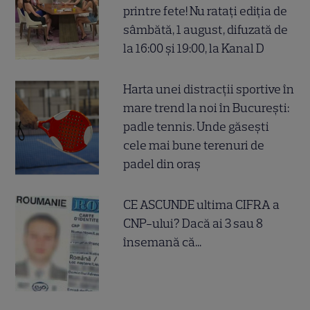
printre fete! Nu ratați ediția de
sâmbătă, 1 august, difuzată de
la 16:00 și 19:00, la Kanal D
Harta unei distracții sportive în
mare trend la noi în București:
padle tennis. Unde găsești
cele mai bune terenuri de
padel din oraș
CE ASCUNDE ultima CIFRA a
CNP-ului? Dacă ai 3 sau 8
însemană că...