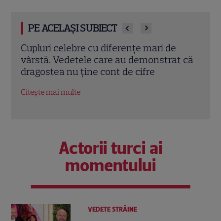
PE ACELAȘI SUBIECT
Cine este Monica Tand, soția lui Nicolai
Dan 
t că
Tand. A renunțat la cariera
cu A
internațională pentru el
totul
Citește mai multe
Citeș
Actorii turci ai
momentului
VEDETE STRĂINE