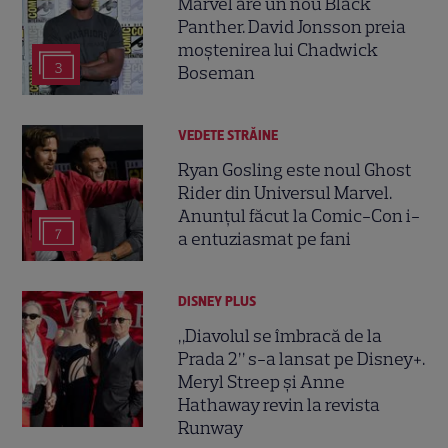
Marvel are un nou Black
Panther. David Jonsson preia
moștenirea lui Chadwick
3
Boseman
VEDETE STRĂINE
Ryan Gosling este noul Ghost
Rider din Universul Marvel.
Anunțul făcut la Comic-Con i-
7
a entuziasmat pe fani
DISNEY PLUS
„Diavolul se îmbracă de la
Prada 2” s-a lansat pe Disney+.
Meryl Streep și Anne
Hathaway revin la revista
Runway