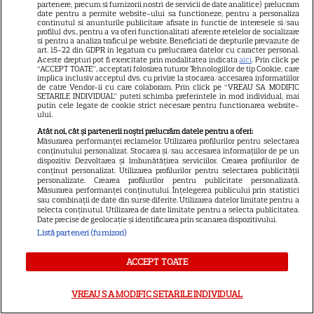
ABONEAZA-TE LA REVISTĂ
partenere, precum si furnizorii nostri de servicii de date analitice) prelucram
date pentru a permite website-ului sa functioneze, pentru a personaliza
continutul si anunturile publicitare afisate in functie de interesele si/sau
profilul dvs., pentru a va oferi functionalitati aferente retelelor de socializare
si pentru a analiza traficul pe website. Beneficiati de drepturile prevazute de
art. 15-22 din GDPR in legatura cu prelucrarea datelor cu caracter personal.
Aceste drepturi pot fi exercitate prin modalitatea indicata
aici
. Prin click pe
Libertatea
“ACCEPT TOATE”, acceptati folosirea tuturor Tehnologiilor de tip Cookie, care
implica inclusiv acceptul dvs. cu privire la stocarea/accesarea informatiilor
de catre Vendor-ii cu care colaboram. Prin click pe “VREAU SA MODIFIC
Libertatea pentru femei
SETARILE INDIVIDUAL” puteti schimba preferintele in mod individual, mai
putin cele legate de cookie strict necesare pentru functionarea website-
GSP
ului.
Știri mondene
Atât noi, cât și partenerii noștri prelucrăm datele pentru a oferi:
Măsurarea performanței reclamelor. Utilizarea profilurilor pentru selectarea
conținutului personalizat. Stocarea și/sau accesarea informațiilor de pe un
Avantaje
dispozitiv. Dezvoltarea și îmbunătățirea serviciilor. Crearea profilurilor de
conținut personalizat. Utilizarea profilurilor pentru selectarea publicității
Elle
personalizate. Crearea profilurilor pentru publicitate personalizată.
Măsurarea performanței conținutului. Înțelegerea publicului prin statistici
Unica
sau combinații de date din surse diferite. Utilizarea datelor limitate pentru a
selecta conținutul. Utilizarea de date limitate pentru a selecta publicitatea.
Retete practice
Date precise de geolocație și identificarea prin scanarea dispozitivului.
Listă parteneri (furnizori)
URMĂREȘTE-NE PE
ACCEPT TOATE
VREAU SA MODIFIC SETARILE INDIVIDUAL