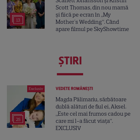
Scarlett Johansson și Kristin
Scott Thomas, din nou mamă
și fiică pe ecran în „My
13
Mother's Wedding”. Când
apare filmul pe SkyShowtime
ŞTIRI
VEDETE ROMÂNEŞTI
Exclusiv
Magda Pălimariu, sărbătoare
dublă alături de fiul ei, Aksel.
„Este cel mai frumos cadou pe
25
care mi l-a făcut viața”.
EXCLUSIV