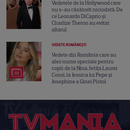
Vedetele de la Hollywood care
nu s-au căsătorit niciodată. De
ce Leonardo DiCaprio și
Charlize Theron au evitat
altarul
VEDETE ROMÂNEŞTI
Vedete din România care au
ales nume speciale pentru
copii: de la Nina, fetița Laurei
68
Cosoi, la Jessica lui Pepe și
Josephine a Ginei Pistol