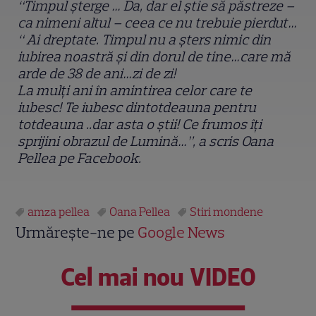
“Timpul şterge … Da, dar el ştie să păstreze –
ca nimeni altul – ceea ce nu trebuie pierdut…
“ Ai dreptate. Timpul nu a şters nimic din
iubirea noastră şi din dorul de tine…care mă
arde de 38 de ani…zi de zi!
La mulţi ani în amintirea celor care te
iubesc! Te iubesc dintotdeauna pentru
totdeauna ..dar asta o ştii! Ce frumos îţi
sprijini obrazul de Lumină…”, a scris Oana
Pellea pe Facebook.
amza pellea
Oana Pellea
Stiri mondene
Urmărește-ne pe
Google News
Cel mai nou VIDEO